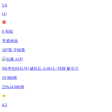
5.0
(
1
)
0
적립
무료배송
187
명
구매중
[바겐슈타이거] 샐러드 스피너 / 야채 탈수기
19,900
원
25
%
14,900
원
4.5