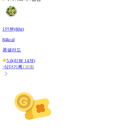
1인분(80g)
84kcal
콩샐러드
5.0
(리뷰
14
개)
·
식단기록
130회