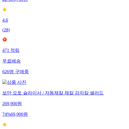
22
%
15,700
원
4.6
(
28
)
471
적립
무료배송
626
명
구매중
보만 오토 슬라이서 / 자동채칼 채칼 감자칼 샐러드
269,900
원
74
%
69,900
원