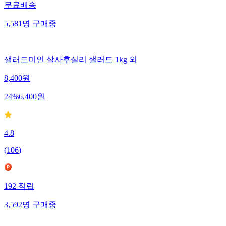
무료배송
5,581
명
구매중
샐러드미인 살사후실리 샐러드 1kg 외
8,400
원
24
%
6,400
원
4.8
(
106
)
192
적립
3,592
명
구매중