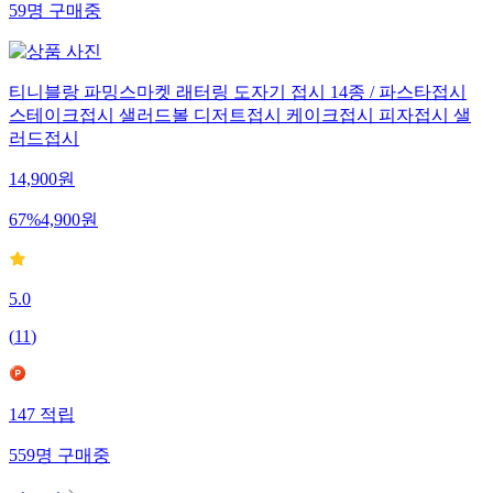
59
명
구매중
티니블랑 파밍스마켓 래터링 도자기 접시 14종 / 파스타접시
스테이크접시 샐러드볼 디저트접시 케이크접시 피자접시 샐
러드접시
14,900
원
67
%
4,900
원
5.0
(
11
)
147
적립
559
명
구매중