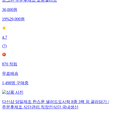
트그린 주문후제조 토핑샐러드
36,000
원
19
%
29,000
원
4.7
(
7
)
870
적립
무료배송
1,498
명
구매중
다신샵 당일제조 한스푼 샐러드도시락 8종 3팩 외 골라담기 /
주문후제조 식단관리 직장인식단 국내생산