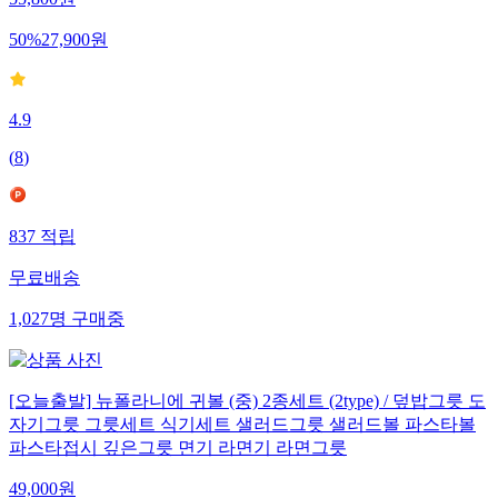
55,800
원
50
%
27,900
원
4.9
(
8
)
837
적립
무료배송
1,027
명
구매중
[오늘출발] 뉴폴라니에 귀볼 (중) 2종세트 (2type) / 덮밥그릇 도
자기그릇 그릇세트 식기세트 샐러드그릇 샐러드볼 파스타볼
파스타접시 깊은그릇 면기 라면기 라면그릇
49,000
원