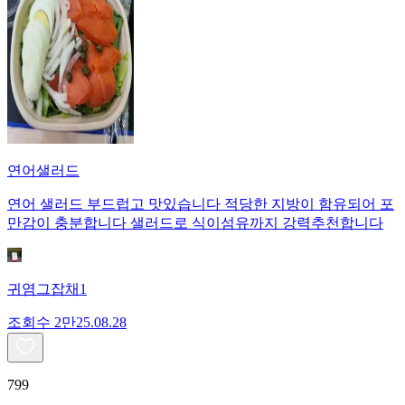
연어샐러드
연어 샐러드 부드럽고 맛있습니다 적당한 지방이 함유되어 포
만감이 충분합니다 샐러드로 식이섬유까지 강력추천합니다
귀염그잡채1
조회수
2만
25.08.28
799