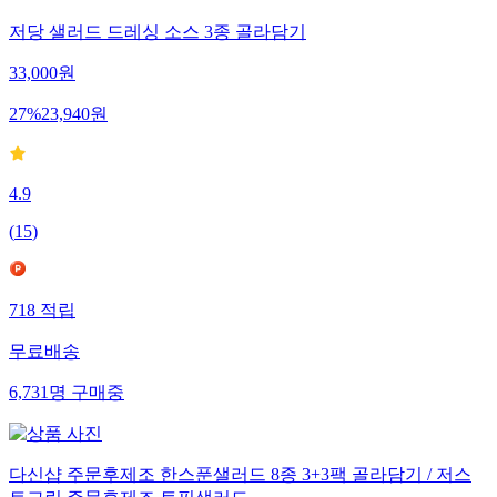
저당 샐러드 드레싱 소스 3종 골라담기
33,000
원
27
%
23,940
원
4.9
(
15
)
718
적립
무료배송
6,731
명
구매중
다신샵 주문후제조 한스푼샐러드 8종 3+3팩 골라담기 / 저스