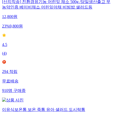
[산지직송] 친환경유기농 어린잎 채소 500g /당일생산출고 무
농약인증 베이비채소 어린잎야채 비빔밥 샐러드등
12,800
원
23
%
9,800
원
4.5
(
4
)
294
적립
무료배송
910
명
구매중
이유식보온통 보온 죽통 유아 샐러드 도시락통