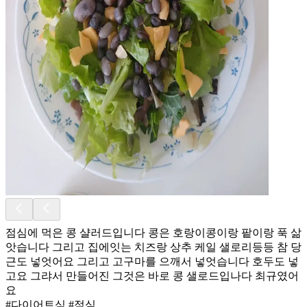
점심에 먹은 콩 샬러드입니다 콩은 호랑이콩이랑 팥이랑 푹 삶
앗습니다 그리고 집에잇는 치즈랑 상추 케일 샐로리등등 참 당
근도 넣엇어요 그리고 고구마를 으깨서 넣엇습니다 호두도 넣
고요 그랴서 만들어진 그것은 바로 콩 샐로드입나다 최규였어
요
#다이어트식 #점심