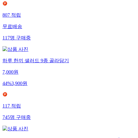
807
적립
무료배송
117
명
구매중
하루 한끼 샐러드 9종 골라담기
7,000
원
44
%
3,900
원
117
적립
745
명
구매중