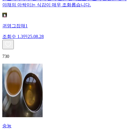
야채의 아싹이는 식감이 매우 조화롭습니다.
귀염그잡채1
조회수
1.3만
25.08.28
730
숭늉