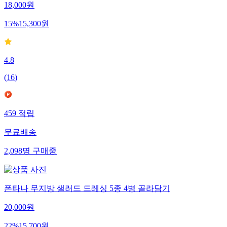
18,000
원
15
%
15,300
원
4.8
(
16
)
459
적립
무료배송
2,098
명
구매중
폰타나 무지방 샐러드 드레싱 5종 4병 골라담기
20,000
원