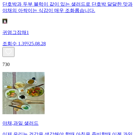
단호박과 두부 블럭이 같이 있는 샐러드로 단호박 달달한 맛과
야채의 아싹이는 식감이 매우 조화롭습니다.
귀염그잡채1
조회수
1.3만
25.08.28
730
야채,과일 샐러드
이제 우리는 건강을 생각해야 할때 아침을 준비할때 이젠 과일