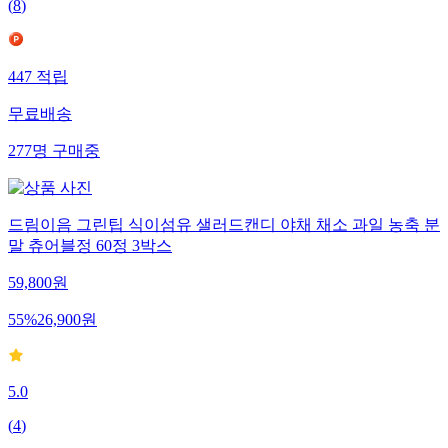
(
8
)
447
적립
무료배송
277
명
구매중
드림이음 그린팁 식이섬유 샐러드캔디 야채 채소 과일 농축 분
말 츄어블정 60정 3박스
59,800
원
55
%
26,900
원
5.0
(
4
)