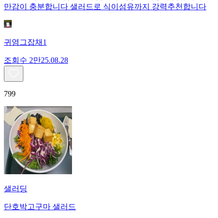
만감이 충분합니다 샐러드로 식이섬유까지 강력추천합니다
귀염그잡채1
조회수
2만
25.08.28
799
샐러딩
단호박고구마 샐러드