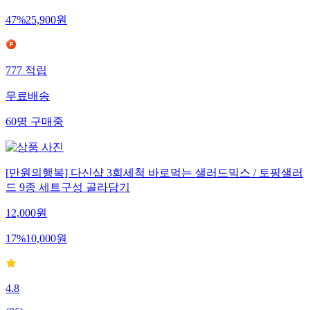
47
%
25,900
원
777
적립
무료배송
60
명
구매중
[만원의행복] 다신샵 3회세척 바로먹는 샐러드믹스 / 토핑샐러
드 9종 세트구성 골라담기
12,000
원
17
%
10,000
원
4.8