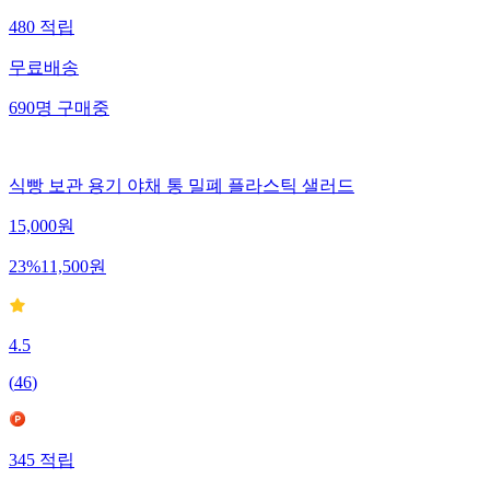
480
적립
무료배송
690
명
구매중
식빵 보관 용기 야채 통 밀폐 플라스틱 샐러드
15,000
원
23
%
11,500
원
4.5
(
46
)
345
적립