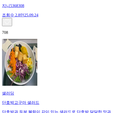
지니5368308
조회수
2.8만
25.09.24
708
샐러딩
단호박고구마 샐러드
단호박과 두부 블럭이 같이 있는 샐러드로 단호박 달달한 맛과