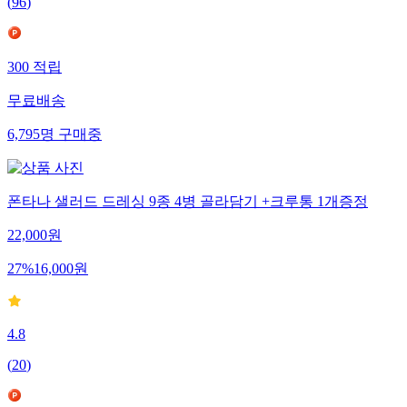
(
96
)
300
적립
무료배송
6,795
명
구매중
폰타나 샐러드 드레싱 9종 4병 골라담기 +크루통 1개증정
22,000
원
27
%
16,000
원
4.8
(
20
)