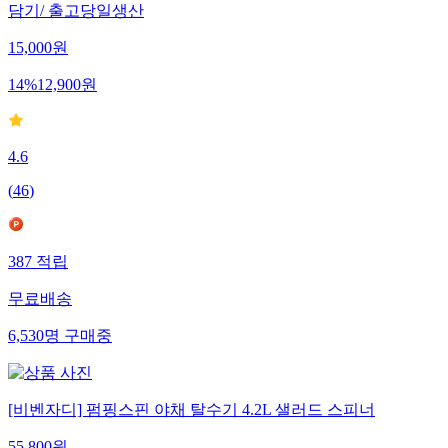
담기/ 출고당일생산
15,000
원
14
%
12,900
원
4.6
(
46
)
387
적립
무료배송
6,530
명
구매중
[비벤자디] 펌핑스핀 야채 탈수기 4.2L 샐러드 스피너