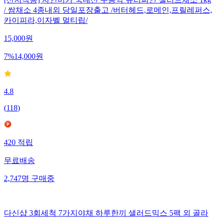
/ 쌈채소 4종내외 당일포장출고 /버터헤드,로메인,프릴레퍼스,
카이피라,이자벨 멀티립/
15,000
원
7
%
14,000
원
4.8
(
118
)
420
적립
무료배송
2,747
명
구매중
다신샵 3회세척 7가지야채 하루한끼 샐러드믹스 5팩 외 골라