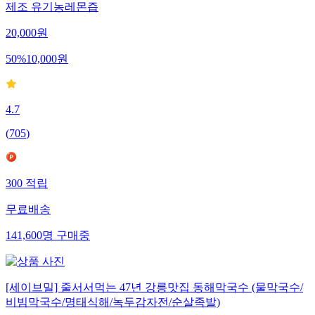
제조 유기농레몬즙
20,000
원
50
%
10,000
원
4.7
(
705
)
300
적립
무료배송
141,600
명
구매중
[세이브밀] 줄서서먹는 47년 강릉맛집 동해막국수 (물막국수/
비빔막국수/명태식해/녹두감자전/순살족발)