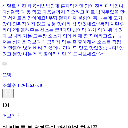
배달로 시킨 제육비빔밥인데 혼자먹기엔 양이 진짜 대박입니
다;; 결국 다 못 먹고 다음날까지 먹으려고 따로 남겨두었을 만
큼 혜자로운 양이에요! 뚜껑 열자마자 불향이 훅 나는데 고기
맛이 인위적이지 않고 숯불 맛이라 참 맛있네요~!특히 계란후
라이 2개 올려주는 센스는 굳!! ​다만 밥이랑 야채 양이 워낙 많
다 보니까 기본 고추장 소스가 양에 비해 좀 적더라고요ㅠ.ㅠ
저는 싱거운 것보다 매콤하게 먹는 걸 좋아해서 소스를 직접
더 만들어 넣어 비벼 먹었더니 간이 딱 맞고 맛있었습니다! 양
많고 불맛 나는 제육 좋아하시면 꼭 드셔보세요~^^
으앵
조회수
1.2만
26.06.30
184
더보기
이 리뷰를 본 유저들이 관심있어 한 상품