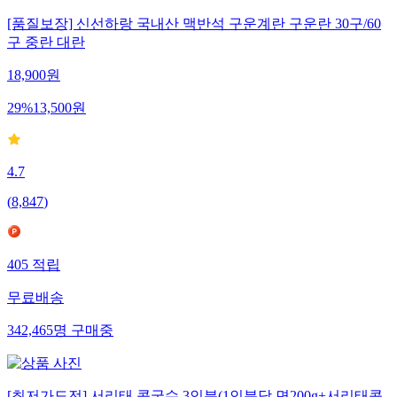
[품질보장] 신선하랑 국내산 맥반석 구운계란 구운란 30구/60
구 중란 대란
18,900
원
29
%
13,500
원
4.7
(
8,847
)
405
적립
무료배송
342,465
명
구매중