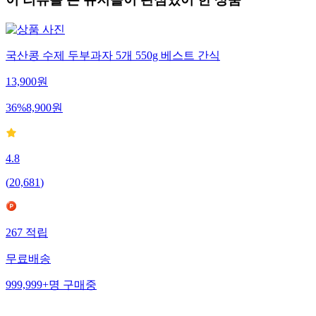
국산콩 수제 두부과자 5개 550g 베스트 간식
13,900
원
36
%
8,900
원
4.8
(
20,681
)
267
적립
무료배송
999,999+
명
구매중