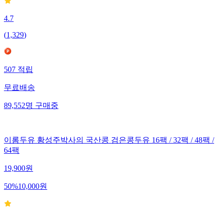
4.7
(
1,329
)
507
적립
무료배송
89,552
명
구매중
이롬두유 황성주박사의 국산콩 검은콩두유 16팩 / 32팩 / 48팩 /
64팩
19,900
원
50
%
10,000
원