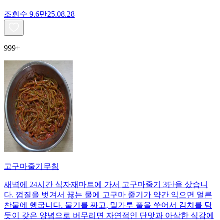
조회수
9.6만
25.08.28
999+
고구마줄기무침
새벽에 24시간 식자재마트에 가서 고구마줄기 3단을 샀습니
다. 껍질을 벗겨서 끓는 물에 고구마 줄기가 약간 익으면 얼른
찬물에 헹굽니다. 물기를 짜고, 밀가루 풀을 쑤어서 김치를 담
듯이 갖은 양념으로 버무리면 자연적인 단맛과 아삭한 식감에