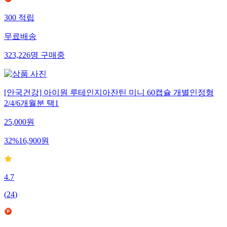
300
적립
무료배송
323,226
명
구매중
[안국건강] 아이원 루테인지아잔틴 미니 60캡슐 개별인정형
2/4/6개월분 택1
25,000
원
32
%
16,900
원
4.7
(
24
)