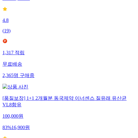
4.8
(
19
)
1,317
적립
무료배송
2,365
명
구매중
[품질보장] 1+1 2개월분 동국제약 이너센스 질유래 유산균
VL8함유
100,000
원
83
%
16,900
원