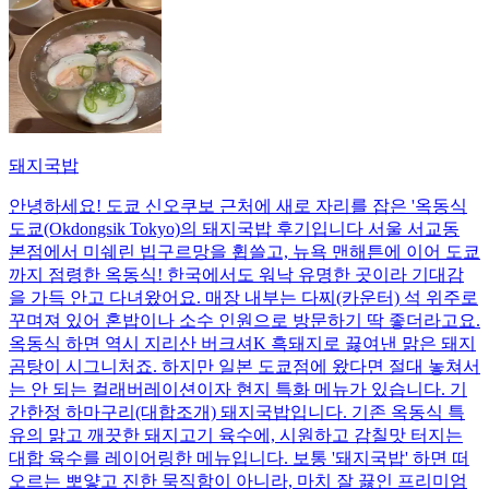
돼지국밥
안녕하세요! 도쿄 신오쿠보 근처에 새로 자리를 잡은 '옥동식
도쿄(Okdongsik Tokyo)의 돼지국밥 후기입니다 서울 서교동
본점에서 미쉐린 빕구르망을 휩쓸고, 뉴욕 맨해튼에 이어 도쿄
까지 점령한 옥동식! 한국에서도 워낙 유명한 곳이라 기대감
을 가득 안고 다녀왔어요. 매장 내부는 다찌(카운터) 석 위주로
꾸며져 있어 혼밥이나 소수 인원으로 방문하기 딱 좋더라고요.
옥동식 하면 역시 지리산 버크셔K 흑돼지로 끓여낸 맑은 돼지
곰탕이 시그니처죠. 하지만 일본 도쿄점에 왔다면 절대 놓쳐서
는 안 되는 컬래버레이션이자 현지 특화 메뉴가 있습니다. 기
간한정 하마구리(대합조개) 돼지국밥입니다. 기존 옥동식 특
유의 맑고 깨끗한 돼지고기 육수에, 시원하고 감칠맛 터지는
대합 육수를 레이어링한 메뉴입니다. 보통 '돼지국밥' 하면 떠
오르는 뽀얗고 진한 묵직함이 아니라, 마치 잘 끓인 프리미엄