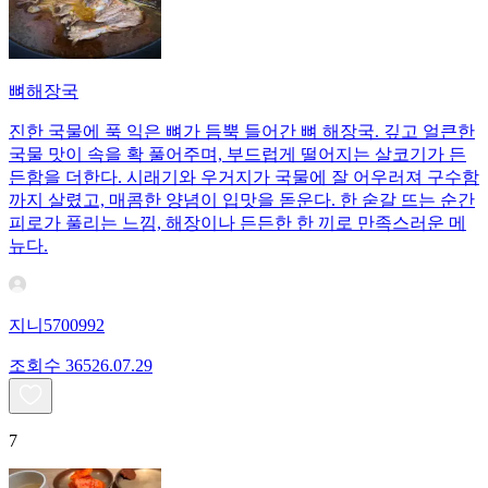
뼈해장국
진한 국물에 푹 익은 뼈가 듬뿍 들어간 뼈 해장국. 깊고 얼큰한
국물 맛이 속을 확 풀어주며, 부드럽게 떨어지는 살코기가 든
든함을 더한다. 시래기와 우거지가 국물에 잘 어우러져 구수함
까지 살렸고, 매콤한 양념이 입맛을 돋운다. 한 숟갈 뜨는 순간
피로가 풀리는 느낌, 해장이나 든든한 한 끼로 만족스러운 메
뉴다.
지니5700992
조회수
365
26.07.29
7