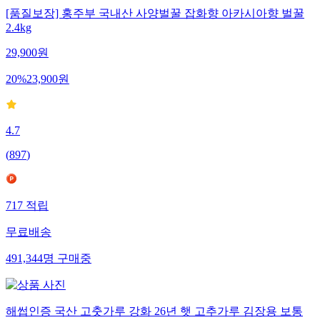
[품질보장] 홍주부 국내산 사양벌꿀 잡화향 아카시아향 벌꿀
2.4kg
29,900
원
20
%
23,900
원
4.7
(
897
)
717
적립
무료배송
491,344
명
구매중
해썹인증 국산 고춧가루 강화 26년 햇 고추가루 김장용 보통