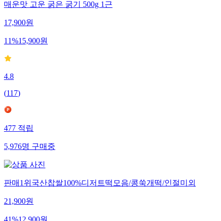
매운맛 고운 굵은 굵기 500g 1근
17,900
원
11
%
15,900
원
4.8
(
117
)
477
적립
5,976
명
구매중
판매1위국산찹쌀100%디저트떡모음/콩쑥개떡/인절미외
21,900
원