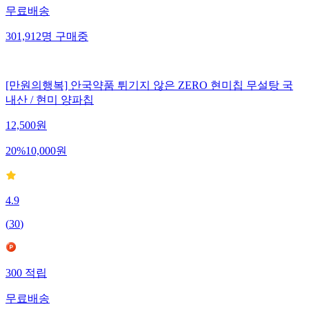
무료배송
301,912
명
구매중
[만원의행복] 안국약품 튀기지 않은 ZERO 현미칩 무설탕 국
내산 / 현미 양파칩
12,500
원
20
%
10,000
원
4.9
(
30
)
300
적립
무료배송