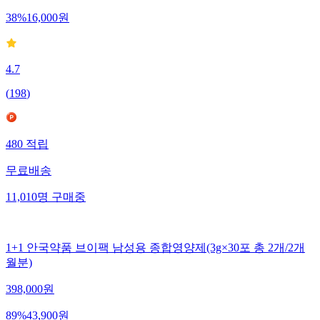
38
%
16,000
원
4.7
(
198
)
480
적립
무료배송
11,010
명
구매중
1+1 안국약품 브이팩 남성용 종합영양제(3g×30포 총 2개/2개
월분)
398,000
원
89
%
43,900
원