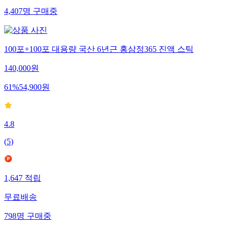
4,407
명
구매중
100포+100포 대용량 국산 6년근 홍삼정365 진액 스틱
140,000
원
61
%
54,900
원
4.8
(
5
)
1,647
적립
무료배송
798
명
구매중