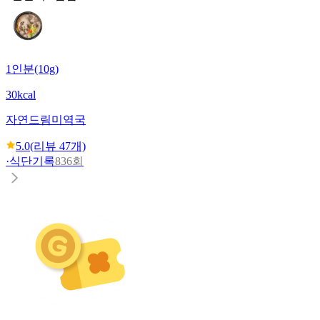
1인분(10g)
30kcal
자연드림
미역국
5.0
(리뷰
47
개)
·
식단기록
836회