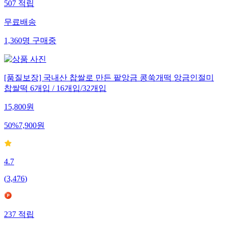
507
적립
무료배송
1,360
명
구매중
[품질보장] 국내산 찹쌀로 만든 팥앙금 콩쑥개떡 앙금인절미
찹쌀떡 6개입 / 16개입/32개입
15,800
원
50
%
7,900
원
4.7
(
3,476
)
237
적립