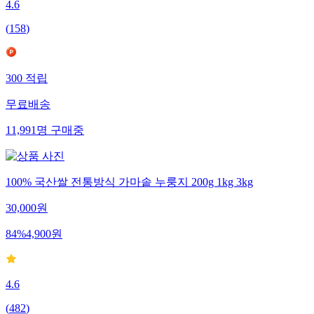
4.6
(
158
)
300
적립
무료배송
11,991
명
구매중
100% 국산쌀 전통방식 가마솥 누룽지 200g 1kg 3kg
30,000
원
84
%
4,900
원
4.6