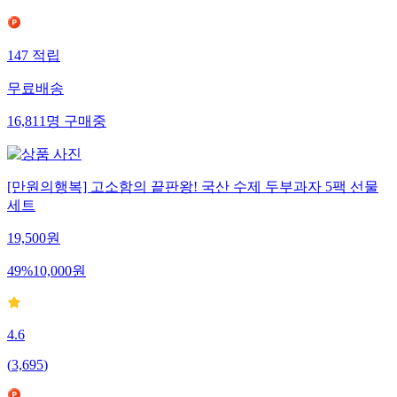
(
482
)
147
적립
무료배송
16,811
명
구매중
[만원의행복] 고소함의 끝판왕! 국산 수제 두부과자 5팩 선물
세트
19,500
원
49
%
10,000
원
4.6
(
3,695
)