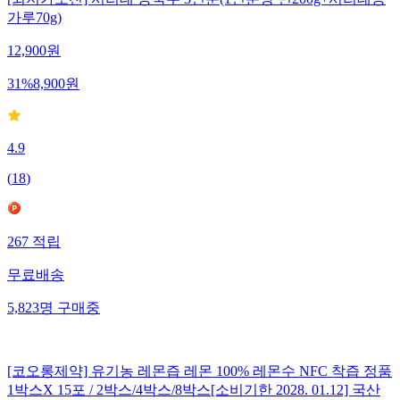
[최저가도전] 서리태 콩국수 3인분(1인분당 면200g+서리태콩
가루70g)
12,900
원
31
%
8,900
원
4.9
(
18
)
267
적립
무료배송
5,823
명
구매중
[코오롱제약] 유기농 레몬즙 레몬 100% 레몬수 NFC 착즙 정품
1박스X 15포 / 2박스/4박스/8박스[소비기한 2028. 01.12] 국산