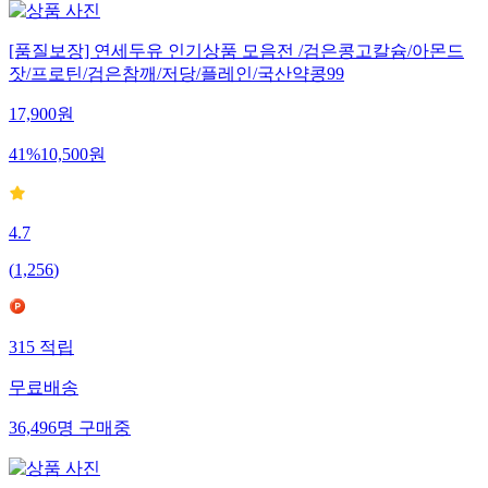
[품질보장] 연세두유 인기상품 모음전 /검은콩고칼슘/아몬드
잣/프로틴/검은참깨/저당/플레인/국산약콩99
17,900
원
41
%
10,500
원
4.7
(
1,256
)
315
적립
무료배송
36,496
명
구매중