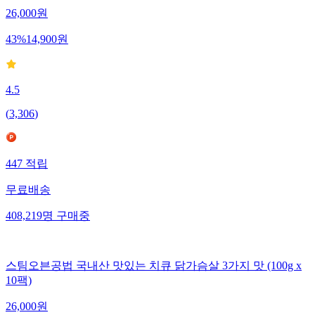
26,000
원
43
%
14,900
원
4.5
(
3,306
)
447
적립
무료배송
408,219
명
구매중
스팀오븐공법 국내산 맛있는 치큐 닭가슴살 3가지 맛 (100g x
10팩)
26,000
원