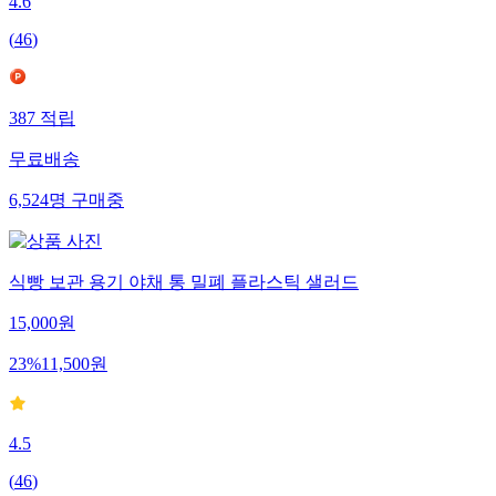
4.6
(
46
)
387
적립
무료배송
6,524
명
구매중
식빵 보관 용기 야채 통 밀폐 플라스틱 샐러드
15,000
원
23
%
11,500
원
4.5
(
46
)