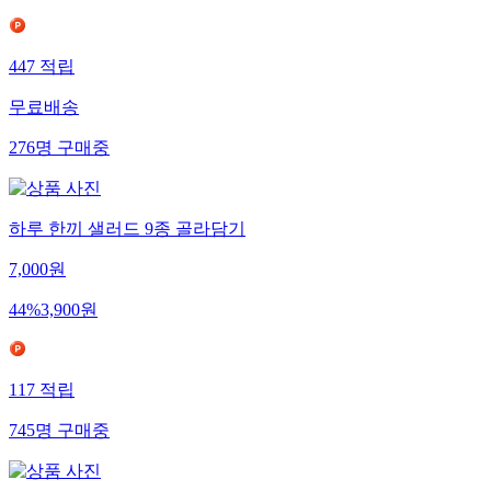
447
적립
무료배송
276
명
구매중
하루 한끼 샐러드 9종 골라담기
7,000
원
44
%
3,900
원
117
적립
745
명
구매중