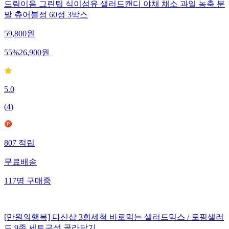
드림이음 그린팁 식이섬유 샐러드캔디 야채 채소 과일 농축 분
말 츄어블정 60정 3박스
59,800
원
55
%
26,900
원
5.0
(
4
)
807
적립
무료배송
117
명
구매중
[만원의행복] 다신샵 3회세척 바로먹는 샐러드믹스 / 토핑샐러
드 9종 세트구성 골라담기