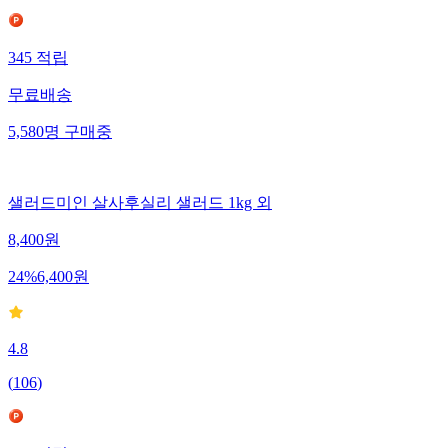
345
적립
무료배송
5,580
명
구매중
샐러드미인 살사후실리 샐러드 1kg 외
8,400
원
24
%
6,400
원
4.8
(
106
)