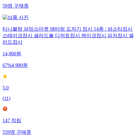
59
명
구매중
티니블랑 파밍스마켓 래터링 도자기 접시 14종 / 파스타접시
스테이크접시 샐러드볼 디저트접시 케이크접시 피자접시 샐
러드접시
14,900
원
67
%
4,900
원
5.0
(
11
)
147
적립
559
명
구매중