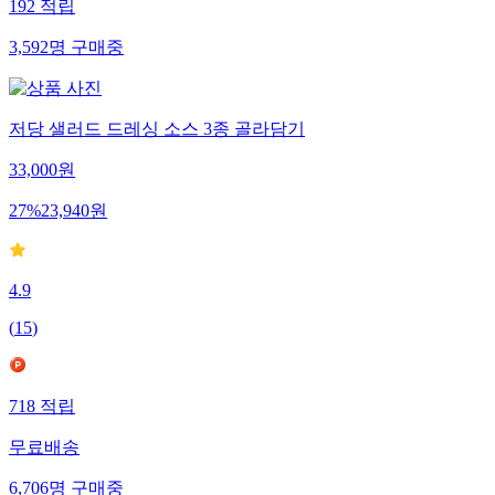
192
적립
3,592
명
구매중
저당 샐러드 드레싱 소스 3종 골라담기
33,000
원
27
%
23,940
원
4.9
(
15
)
718
적립
무료배송
6,706
명
구매중