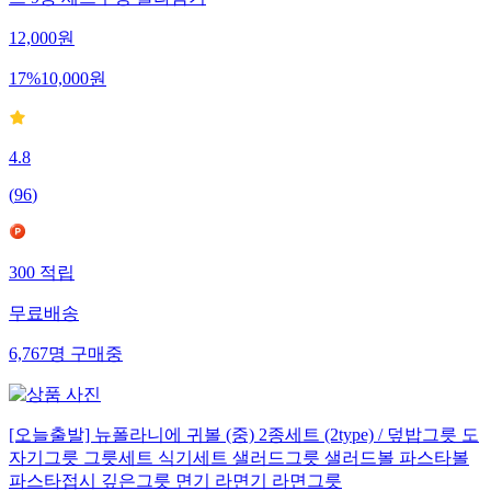
12,000
원
17
%
10,000
원
4.8
(
96
)
300
적립
무료배송
6,767
명
구매중
[오늘출발] 뉴폴라니에 귀볼 (중) 2종세트 (2type) / 덮밥그릇 도
자기그릇 그릇세트 식기세트 샐러드그릇 샐러드볼 파스타볼
파스타접시 깊은그릇 면기 라면기 라면그릇