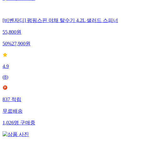
[비벤자디] 펌핑스핀 야채 탈수기 4.2L 샐러드 스피너
55,800
원
50
%
27,900
원
4.9
(
8
)
837
적립
무료배송
1,026
명
구매중