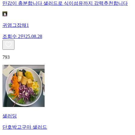
만감이 충분합니다 샐러드로 식이섬유까지 강력추천합니다
귀염그잡채1
조회수
2만
25.08.28
793
샐러딩
단호박고구마 샐러드