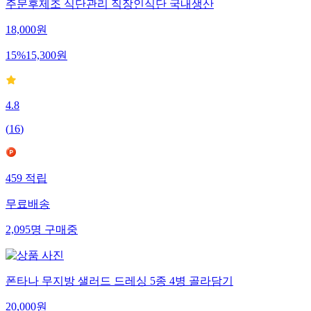
주문후제조 식단관리 직장인식단 국내생산
18,000
원
15
%
15,300
원
4.8
(
16
)
459
적립
무료배송
2,095
명
구매중
폰타나 무지방 샐러드 드레싱 5종 4병 골라담기
20,000
원