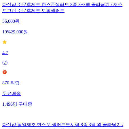
다신샵 주문후제조 한스푼샐러드 8종 3+3팩 골라담기 / 저스
트그린 주문후제조 토핑샐러드
36,000
원
19
%
29,000
원
4.7
(
7
)
870
적립
무료배송
1,496
명
구매중
다신샵 당일제조 한스푼 샐러드도시락 8종 3팩 외 골라담기 /