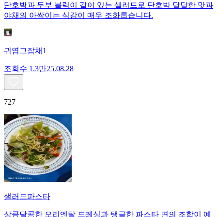
단호박과 두부 블럭이 같이 있는 샐러드로 단호박 달달한 맛과
야채의 아싹이는 식감이 매우 조화롭습니다.
귀염그잡채1
조회수
1.3만
25.08.28
727
샐러드파스타
상큼달콤한 오리엔탈 드레싱과 탱글한 파스타 면의 조합이 예