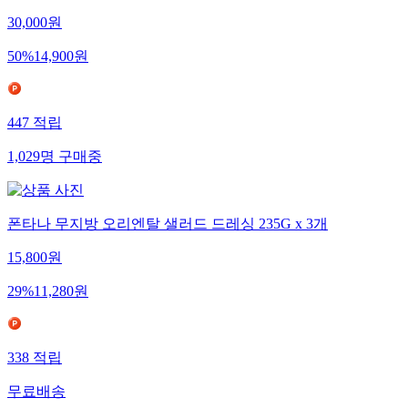
30,000
원
50
%
14,900
원
447
적립
1,029
명
구매중
폰타나 무지방 오리엔탈 샐러드 드레싱 235G x 3개
15,800
원
29
%
11,280
원
338
적립
무료배송