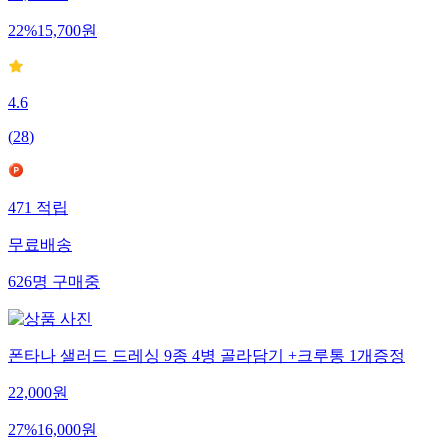
22
%
15,700
원
4.6
(
28
)
471
적립
무료배송
626
명
구매중
폰타나 샐러드 드레싱 9종 4병 골라담기 +크루통 1개증정
22,000
원
27
%
16,000
원