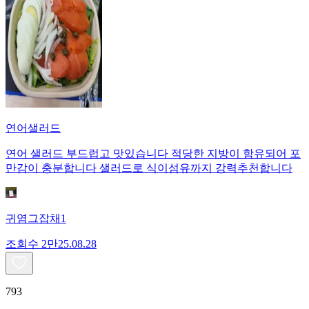
연어샐러드
연어 샐러드 부드럽고 맛있습니다 적당한 지방이 함유되어 포
만감이 충분합니다 샐러드로 식이섬유까지 강력추천합니다
귀염그잡채1
조회수
2만
25.08.28
793