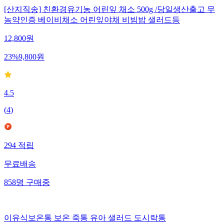
[산지직송] 친환경유기농 어린잎 채소 500g /당일생산출고 무
농약인증 베이비채소 어린잎야채 비빔밥 샐러드등
12,800
원
23
%
9,800
원
4.5
(
4
)
294
적립
무료배송
858
명
구매중
이유식보온통 보온 죽통 유아 샐러드 도시락통