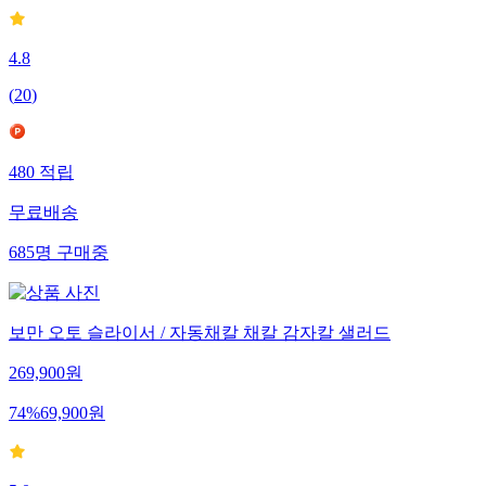
4.8
(
20
)
480
적립
무료배송
685
명
구매중
보만 오토 슬라이서 / 자동채칼 채칼 감자칼 샐러드
269,900
원
74
%
69,900
원