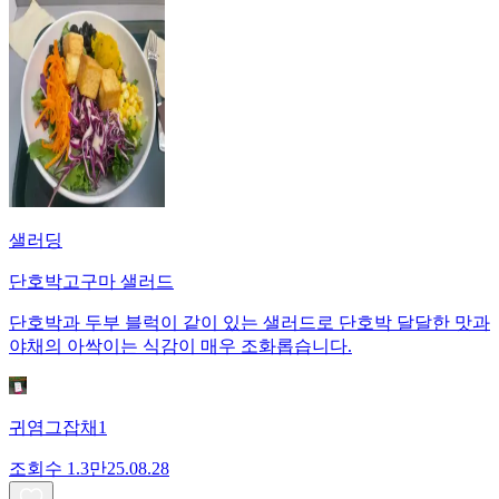
샐러딩
단호박고구마 샐러드
단호박과 두부 블럭이 같이 있는 샐러드로 단호박 달달한 맛과
야채의 아싹이는 식감이 매우 조화롭습니다.
귀염그잡채1
조회수
1.3만
25.08.28