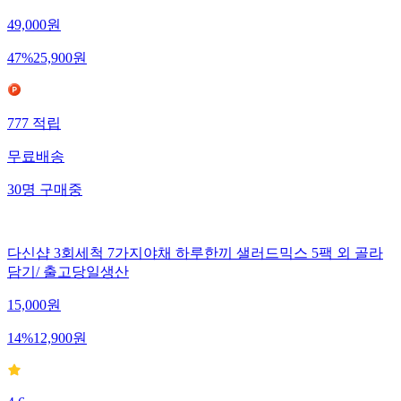
49,000
원
47
%
25,900
원
777
적립
무료배송
30
명
구매중
다신샵 3회세척 7가지야채 하루한끼 샐러드믹스 5팩 외 골라
담기/ 출고당일생산
15,000
원
14
%
12,900
원