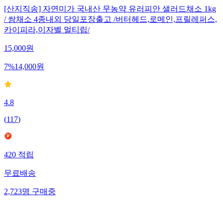
[산지직송] 자연미가 국내산 무농약 유러피안 샐러드채소 1kg
/ 쌈채소 4종내외 당일포장출고 /버터헤드,로메인,프릴레퍼스,
카이피라,이자벨 멀티립/
15,000
원
7
%
14,000
원
4.8
(
117
)
420
적립
무료배송
2,723
명
구매중