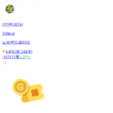
1인분(267g)
310kcal
노브랜드
샐러드
4.8
(리뷰
244
개)
·
식단기록
3.2만+