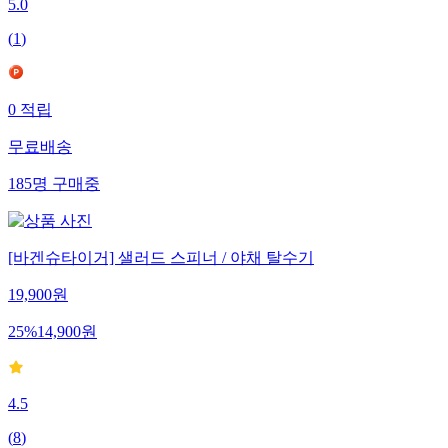
5.0
(
1
)
0
적립
무료배송
185
명
구매중
[바겐슈타이거] 샐러드 스피너 / 야채 탈수기
19,900
원
25
%
14,900
원
4.5
(
8
)