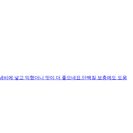
냄비에 넣고 익혔더니 맛이 더 좋으네요.단백질 보충에도 도움