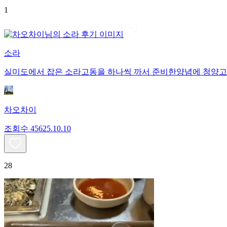
1
소라
실미도에서 잡은 소라고동을 하나씩 까서 준비한양념에 청양고
차오차이
조회수
456
25.10.10
28