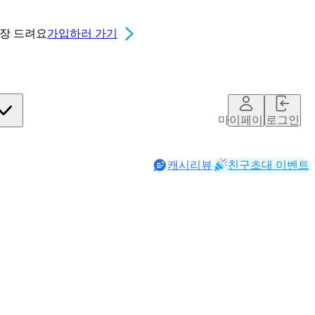
0장
드려요
가입하러 가기
마이페이지
로그인
캐시리뷰
친구초대 이벤트