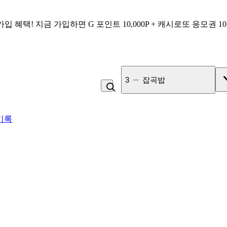
가입 혜택!
지금 가입하면
G 포인트 10,000P + 캐시로또 응모권 1
3
잡곡밥
기록