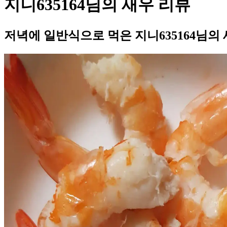
지니635164님의 새우 리뷰
저녁에 일반식으로 먹은 지니635164님의