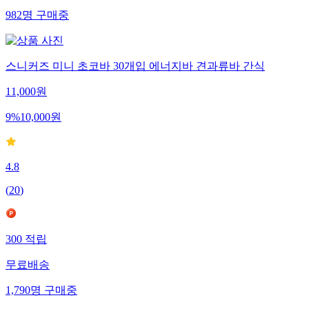
982
명
구매중
스니커즈 미니 초코바 30개입 에너지바 견과류바 간식
11,000
원
9
%
10,000
원
4.8
(
20
)
300
적립
무료배송
1,790
명
구매중