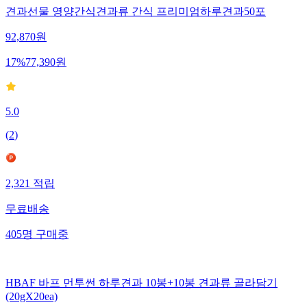
견과선물 영양간식견과류 간식 프리미엄하루견과50포
92,870
원
17
%
77,390
원
5.0
(
2
)
2,321
적립
무료배송
405
명
구매중
HBAF 바프 먼투썬 하루견과 10봉+10봉 견과류 골라담기
(20gX20ea)