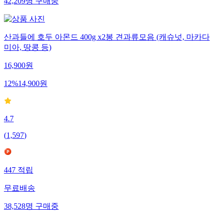
42,209
명
구매중
산과들에 호두 아몬드 400g x2봉 견과류모음 (캐슈넛, 마카다
미아, 땅콩 등)
16,900
원
12
%
14,900
원
4.7
(
1,597
)
447
적립
무료배송
38,528
명
구매중