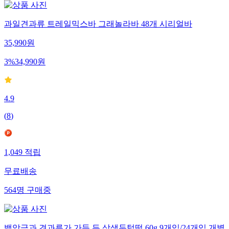
과일견과류 트레일믹스바 그래놀라바 48개 시리얼바
35,990
원
3
%
34,990
원
4.9
(
8
)
1,049
적립
무료배송
564
명
구매중