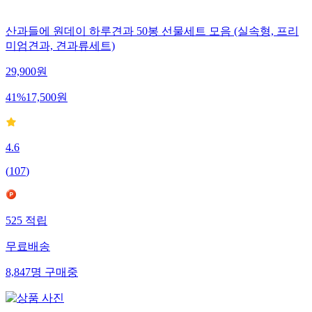
산과들에 원데이 하루견과 50봉 선물세트 모음 (실속형, 프리
미엄견과, 견과류세트)
29,900
원
41
%
17,500
원
4.6
(
107
)
525
적립
무료배송
8,847
명
구매중