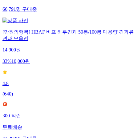
66,791
명
구매중
[만원의행복] HBAF 바프 하루견과 50봉/100봉 대용량 견과류
견과 모음전
14,900
원
33
%
10,000
원
4.8
(
640
)
300
적립
무료배송