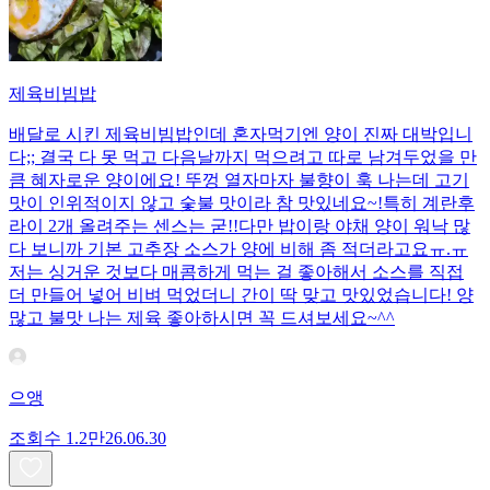
제육비빔밥
배달로 시킨 제육비빔밥인데 혼자먹기엔 양이 진짜 대박입니
다;; 결국 다 못 먹고 다음날까지 먹으려고 따로 남겨두었을 만
큼 혜자로운 양이에요! 뚜껑 열자마자 불향이 훅 나는데 고기
맛이 인위적이지 않고 숯불 맛이라 참 맛있네요~!특히 계란후
라이 2개 올려주는 센스는 굳!! ​다만 밥이랑 야채 양이 워낙 많
다 보니까 기본 고추장 소스가 양에 비해 좀 적더라고요ㅠ.ㅠ
저는 싱거운 것보다 매콤하게 먹는 걸 좋아해서 소스를 직접
더 만들어 넣어 비벼 먹었더니 간이 딱 맞고 맛있었습니다! 양
많고 불맛 나는 제육 좋아하시면 꼭 드셔보세요~^^
으앵
조회수
1.2만
26.06.30