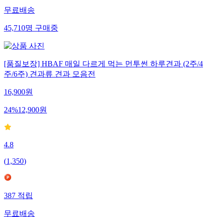
무료배송
45,710
명
구매중
[품질보장] HBAF 매일 다르게 먹는 먼투썬 하루견과 (2주/4
주/6주) 견과류 견과 모음전
16,900
원
24
%
12,900
원
4.8
(
1,350
)
387
적립
무료배송