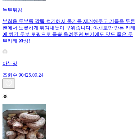
두부튀김
부침용 두부를 깍뚝 썰기해서 물기를 제거해주고 기름을 두른
팬에서 노릇하게 튀겨내듯이 구워줍니다. 야채로만 만든 카레
에 튀긴 두부 토핑으로 듬뿍 올려주면 보기에도 맛도 좋은 두
부카레 완성!
아누잉
조회수
904
25.09.24
38