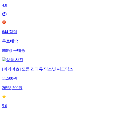
4.8
(
5
)
644
적립
무료배송
989
명
구매중
[피키너츠] 모듬 견과류 믹스넛 씨드믹스
11,500
원
26
%
8,500
원
5.0