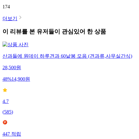
174
더보기
이 리뷰를 본 유저들이 관심있어 한 상품
산과들에 원데이 하루견과 60낱봉 모음 (견과류,사무실간식)
28,500
원
48
%
14,900
원
4.7
(
585
)
447
적립