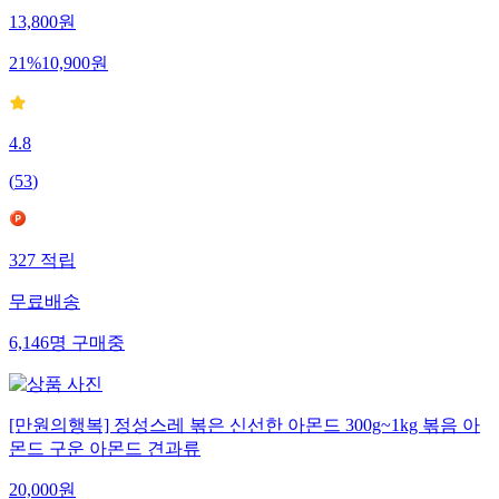
13,800
원
21
%
10,900
원
4.8
(
53
)
327
적립
무료배송
6,146
명
구매중
[만원의행복] 정성스레 볶은 신선한 아몬드 300g~1kg 볶음 아
몬드 구운 아몬드 견과류
20,000
원