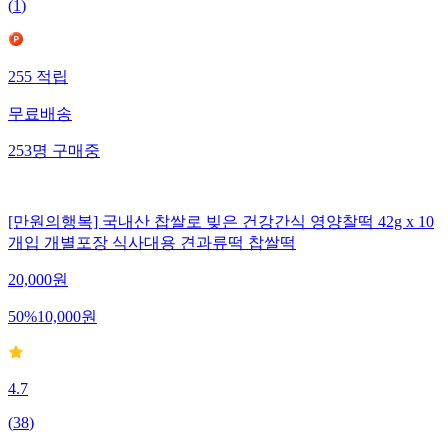
(
1
)
255
적립
무료배송
253
명
구매중
[만원의행복] 국내산 찹쌀로 빚은 건강간식 영양찰떡 42g x 10
개입 개별포장 식사대용 견과류떡 찹쌀떡
20,000
원
50
%
10,000
원
4.7
(
38
)