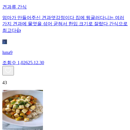
견과류 간식
엄마가 만들어주신 견과엿강정이다 집에 뒹굴러다니는 여러
가지 견과에 물엿을 섞어 굳혀서 한입 크기로 잘랐다 간식으로
최고다👍
luna9
조회수
1,026
25.12.30
43