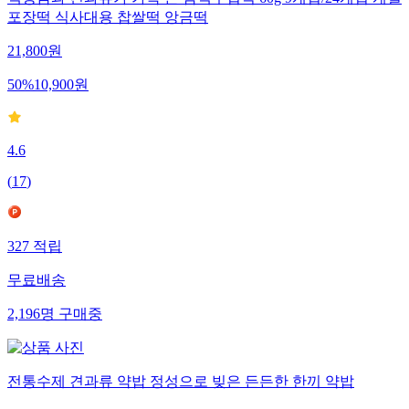
백앙금과 견과류가 가득 든 삼색두텁떡 60g 9개입/24개입 개별
포장떡 식사대용 찹쌀떡 앙금떡
21,800
원
50
%
10,900
원
4.6
(
17
)
327
적립
무료배송
2,196
명
구매중
전통수제 견과류 약밥 정성으로 빚은 든든한 한끼 약밥