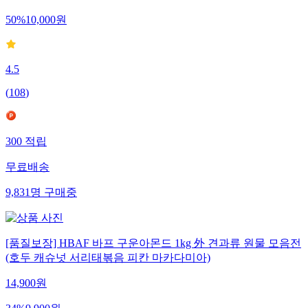
50
%
10,000
원
4.5
(
108
)
300
적립
무료배송
9,831
명
구매중
[품질보장] HBAF 바프 구운아몬드 1kg 外 견과류 원물 모음전
(호두 캐슈넛 서리태볶음 피칸 마카다미아)
14,900
원