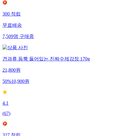
300
적립
무료배송
7,509
명
구매중
견과류 듬뿍 들어있는 진짜수제강정 170g
21,800
원
50
%
10,900
원
4.1
(
67
)