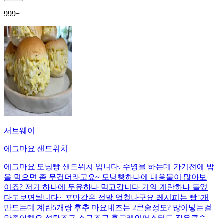
999+
서브웨이
에그마요 샌드위치
에그마요 모닝빵 샌드위치 입니다. 수영을 하는데 가기전에 밥
을 먹으면 좀 무겁더라고요~ 모닝빵하나에 내용물이 많아보
이죠? 저거 하나에 두유하나 먹고갑니다 거의 계란하나 들었
다고보면됩니다~ 포만감은 정말 엄청나구요 레시피는 빵5개
만드는데 계란5개랑 후추 마요네즈는 2큰술정도? 많이넣는걸
안좋아해요 설탕조금 소금조금 홀그레인머스터드 작은큰술