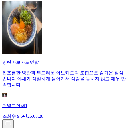
명란아보카도덮밥
짭조름한 명란과 부드러운 아보카도의 조합으로 즐거운 점심
입니다 야채가 적절하게 들어가서 식감을 놓치지 않고 매우 만
족합니다.
귀염그잡채1
조회수
9.5만
25.08.28