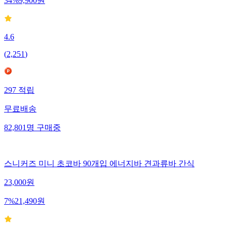
34
%
9,900
원
4.6
(
2,251
)
297
적립
무료배송
82,801
명
구매중
스니커즈 미니 초코바 90개입 에너지바 견과류바 간식
23,000
원
7
%
21,490
원