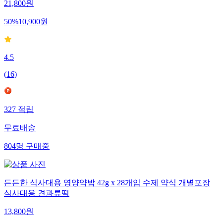
21,800
원
50
%
10,900
원
4.5
(
16
)
327
적립
무료배송
804
명
구매중
든든한 식사대용 영양약밥 42g x 28개입 수제 약식 개별포장
식사대용 견과류떡
13,800
원