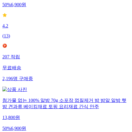
50
%
6,900
원
4.2
(
13
)
207
적립
무료배송
2,196
명
구매중
첨가물 없는 100% 알밤 70g 소포장 껍질제거 밤 밤알 알밤 햇
밤 견과류 베이킹재료 토핑 요리재료 간식 안주
13,800
원
50
%
6,900
원