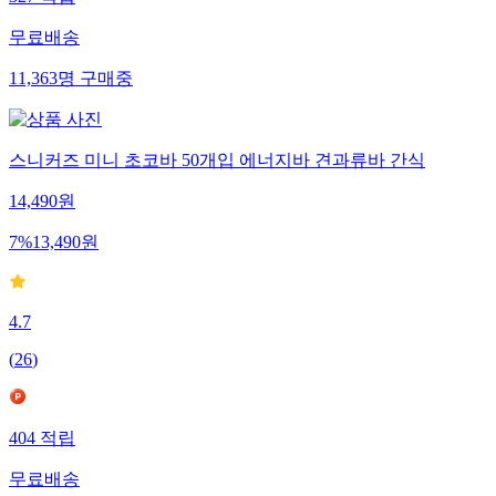
327
적립
무료배송
11,363
명
구매중
스니커즈 미니 초코바 50개입 에너지바 견과류바 간식
14,490
원
7
%
13,490
원
4.7
(
26
)
404
적립
무료배송