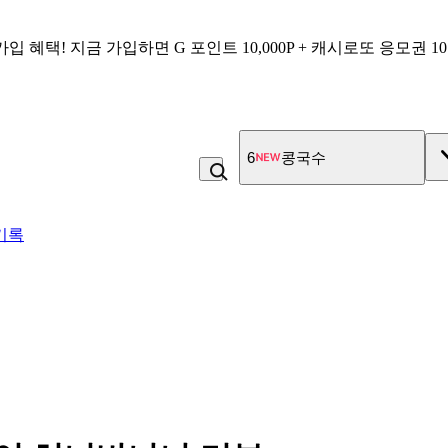
가입 혜택!
지금 가입하면
G 포인트 10,000P + 캐시로또 응모권 1
7
고100 촉촉 고구마 스틱
기록