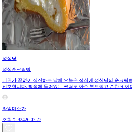
성심당
성심순크림빵
더위가 끝없이 직진하는 날에 오늘은 점심에 성심당의 순크림빵으
선호합니다. 빵속에 들어있는 크림도 아주 부드럽고 순한 맛이
라임미소가
조회수
924
26.07.27