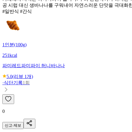
공 시럽 대신 생바나나를 구워내어 자연스러운 단맛을 극대화
#일반식 #간식
1인분(100g)
251kcal
파미레드
파미파이 허니바나나
5.0
(리뷰
1
개)
·
식단기록
1회
0
신고·제보