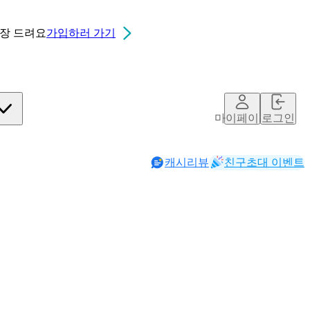
0장
드려요
가입하러 가기
마이페이지
로그인
캐시리뷰
친구초대 이벤트