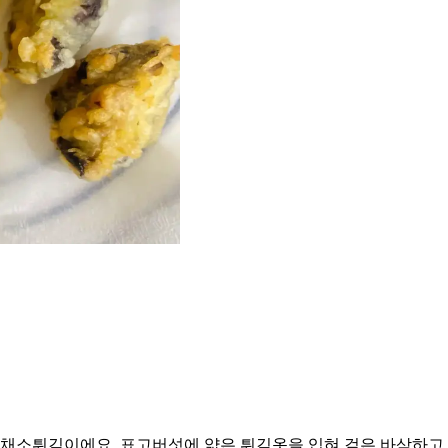
 채소튀김이에요. 표고버섯에 얇은 튀김옷을 입혀 겉은 바삭하고 