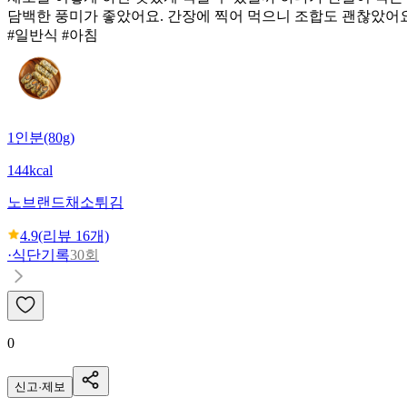
담백한 풍미가 좋았어요. 간장에 찍어 먹으니 조합도 괜찮았어요
#일반식 #아침
1인분(80g)
144kcal
노브랜드
채소튀김
4.9
(리뷰
16
개)
·
식단기록
30회
0
신고·제보