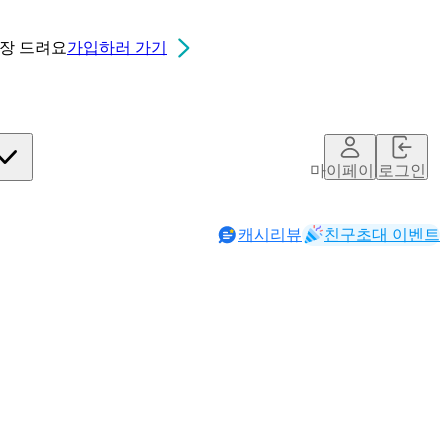
0장
드려요
가입하러 가기
마이페이지
로그인
캐시리뷰
친구초대 이벤트