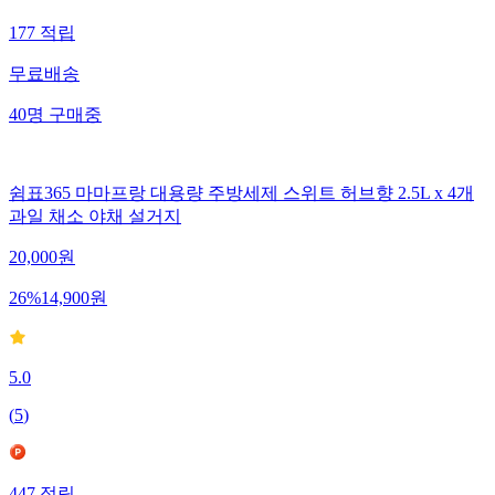
177
적립
무료배송
40
명
구매중
쉼표365 마마프랑 대용량 주방세제 스위트 허브향 2.5L x 4개
과일 채소 야채 설거지
20,000
원
26
%
14,900
원
5.0
(
5
)
447
적립