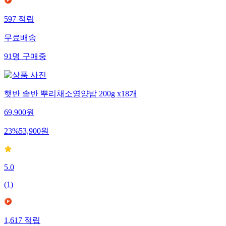
597
적립
무료배송
91
명
구매중
햇반 솥반 뿌리채소영양밥 200g x18개
69,900
원
23
%
53,900
원
5.0
(
1
)
1,617
적립