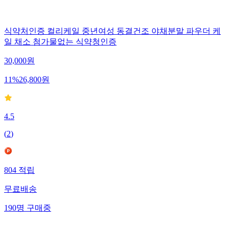
식약처인증 컬리케일 중년여성 동결건조 야채분말 파우더 케
일 채소 첨가물없는 식약청인증
30,000
원
11
%
26,800
원
4.5
(
2
)
804
적립
무료배송
190
명
구매중