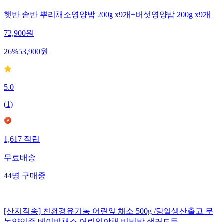
햇반 솥반 뿌리채소영양밥 200g x9개+버섯영양밥 200g x9개
72,900
원
26
%
53,900
원
5.0
(
1
)
1,617
적립
무료배송
44
명
구매중
[산지직송] 친환경유기농 어린잎 채소 500g /당일생산출고 무