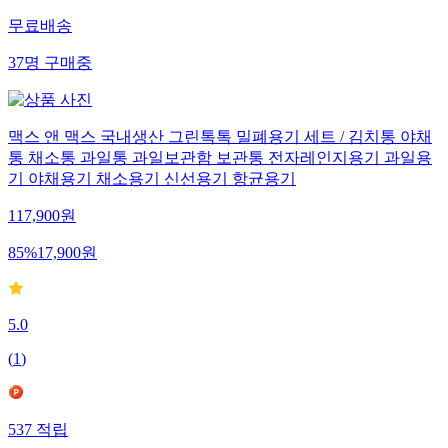
무료배송
37
명
구매중
맥스 앤 맥스 국내생산 그린톡톡 밀폐용기 세트 / 김치통 야채
통 채소통 과일통 과일보관함 보관통 전자레인지용기 과일용
기 야채용기 채소용기 신선용기 항균용기
117,900
원
85
%
17,900
원
5.0
(
1
)
537
적립