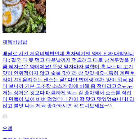
제육비빔밥
배달로 시킨 제육비빔밥인데 혼자먹기엔 양이 진짜 대박입니
다;; 결국 다 못 먹고 다음날까지 먹으려고 따로 남겨두었을 만
큼 혜자로운 양이에요! 뚜껑 열자마자 불향이 훅 나는데 고기
맛이 인위적이지 않고 숯불 맛이라 참 맛있네요~!특히 계란후
라이 2개 올려주는 센스는 굳!! ​다만 밥이랑 야채 양이 워낙 많
다 보니까 기본 고추장 소스가 양에 비해 좀 적더라고요ㅠ.ㅠ
저는 싱거운 것보다 매콤하게 먹는 걸 좋아해서 소스를 직접
더 만들어 넣어 비벼 먹었더니 간이 딱 맞고 맛있었습니다! 양
많고 불맛 나는 제육 좋아하시면 꼭 드셔보세요~^^
으앵