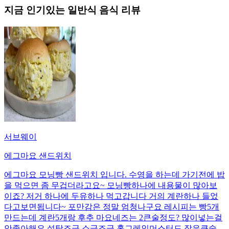
지금 인기있는
일반식
음식 리뷰
서브웨이
에그마요 샌드위치
에그마요 모닝빵 샌드위치 입니다. 수영을 하는데 가기전에 밥
을 먹으면 좀 무겁더라고요~ 모닝빵하나에 내용물이 많아보
이죠? 저거 하나에 두유하나 먹고갑니다 거의 계란하나 들었
다고보면됩니다~ 포만감은 정말 엄청나구요 레시피는 빵5개
만드는데 계란5개랑 후추 마요네즈는 2큰술정도? 많이넣는걸
안좋아해요 설탕조금 소금조금 홀그레인머스터드 작은큰술