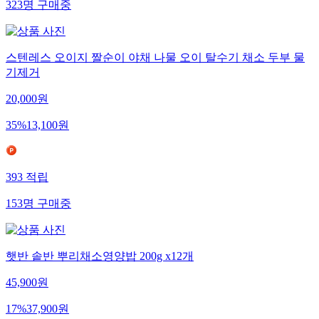
323
명
구매중
스텐레스 오이지 짤순이 야채 나물 오이 탈수기 채소 두부 물
기제거
20,000
원
35
%
13,100
원
393
적립
153
명
구매중
햇반 솥반 뿌리채소영양밥 200g x12개
45,900
원
17
%
37,900
원