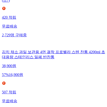
(
117
)
420
적립
무료배송
2,729
명
구매중
김치 채소 과일 보관용 4면 결착 프로벨라 스텐 찬통 4200ml 초
대용량 스테인리스 밀폐 반찬통
38,900
원
57
%
16,900
원
507
적립
무료배송