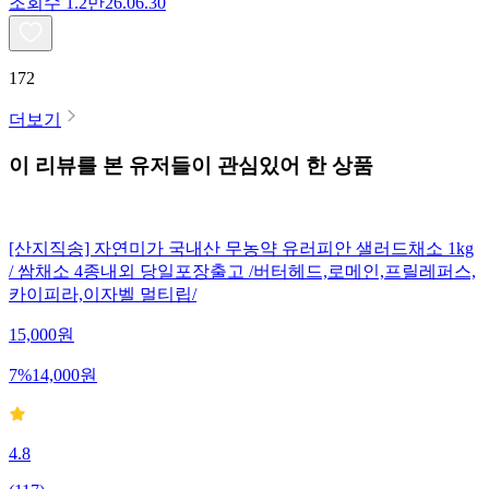
조회수
1.2만
26.06.30
172
더보기
이 리뷰를 본 유저들이 관심있어 한 상품
[산지직송] 자연미가 국내산 무농약 유러피안 샐러드채소 1kg
/ 쌈채소 4종내외 당일포장출고 /버터헤드,로메인,프릴레퍼스,
카이피라,이자벨 멀티립/
15,000
원
7
%
14,000
원
4.8