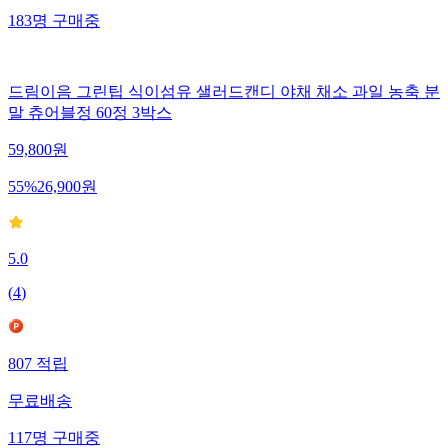
183
명
구매중
드림이음 그린팁 식이섬유 샐러드캔디 야채 채소 과일 농축 분
말 츄어블정 60정 3박스
59,800
원
55
%
26,900
원
5.0
(
4
)
807
적립
무료배송
117
명
구매중