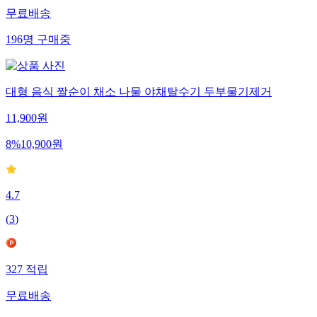
무료배송
196
명
구매중
대형 음식 짤순이 채소 나물 야채탈수기 두부물기제거
11,900
원
8
%
10,900
원
4.7
(
3
)
327
적립
무료배송