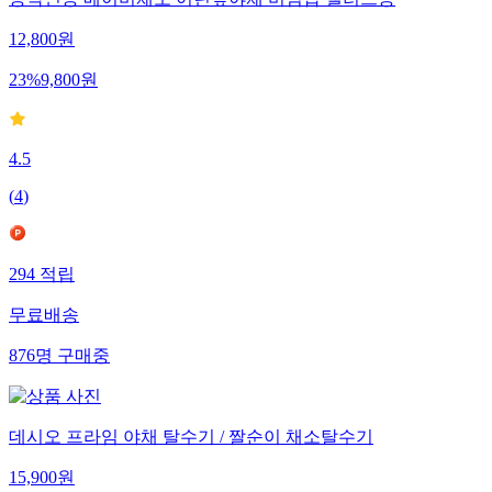
농약인증 베이비채소 어린잎야채 비빔밥 샐러드등
12,800
원
23
%
9,800
원
4.5
(
4
)
294
적립
무료배송
876
명
구매중
데시오 프라임 야채 탈수기 / 짤순이 채소탈수기
15,900
원