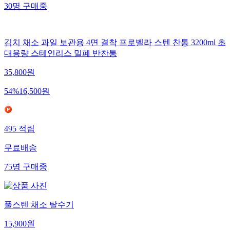
30
명
구매중
김치 채소 과일 보관용 4면 결착 프로벨라 스텐 찬통 3200ml 초
대용량 스테인리스 밀폐 반찬통
35,800
원
54
%
16,500
원
495
적립
무료배송
75
명
구매중
풀스텐 채소 탈수기
15,900
원