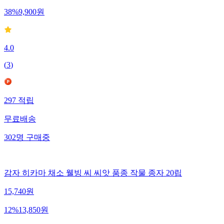
38
%
9,900
원
4.0
(
3
)
297
적립
무료배송
302
명
구매중
감자 히카마 채소 웰빙 씨 씨앗 품종 작물 종자 20립
15,740
원
12
%
13,850
원