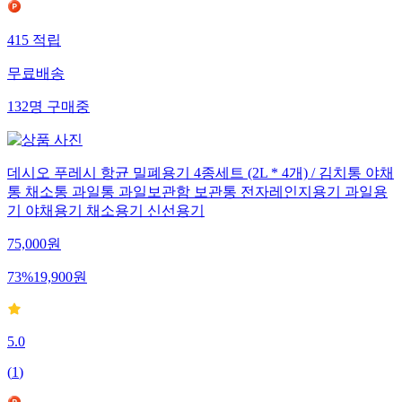
415
적립
무료배송
132
명
구매중
데시오 푸레시 항균 밀폐용기 4종세트 (2L * 4개) / 김치통 야채
통 채소통 과일통 과일보관함 보관통 전자레인지용기 과일용
기 야채용기 채소용기 신선용기
75,000
원
73
%
19,900
원
5.0
(
1
)