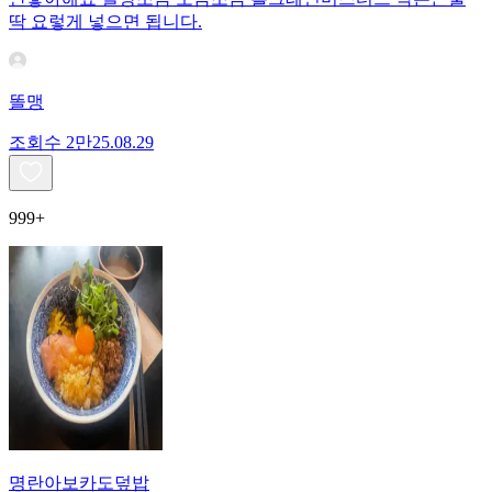
딱 요렇게 넣으면 됩니다.
똘맹
조회수
2만
25.08.29
999+
명란아보카도덮밥