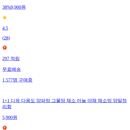
38
%
9,900
원
4.5
(
28
)
297
적립
무료배송
1,577
명
구매중
1+1 디유 다용도 양파망 그물망 채소 마늘 야채 채소망 양말정
리함
5,900
원