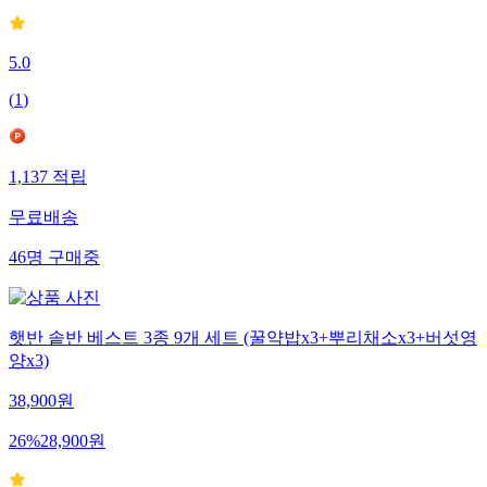
5.0
(
1
)
1,137
적립
무료배송
46
명
구매중
햇반 솥반 베스트 3종 9개 세트 (꿀약밥x3+뿌리채소x3+버섯영
양x3)
38,900
원
26
%
28,900
원