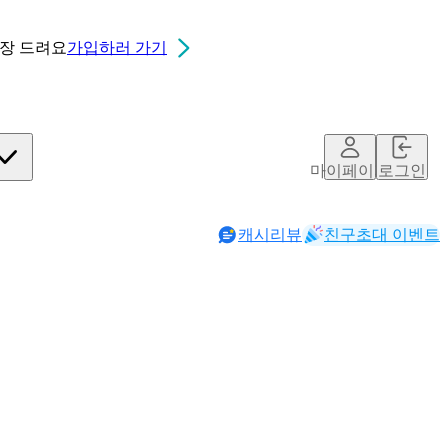
0장
드려요
가입하러 가기
마이페이지
로그인
캐시리뷰
친구초대 이벤트