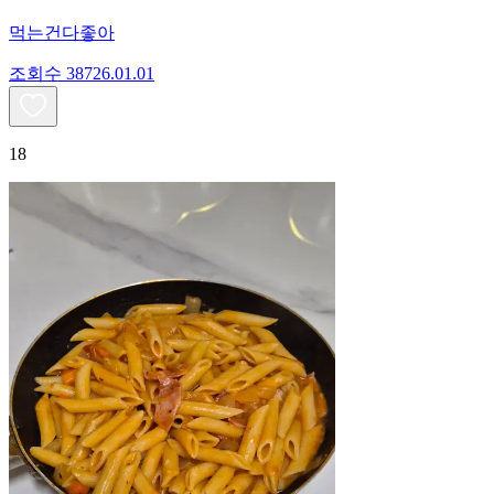
먹는건다좋아
조회수
387
26.01.01
18