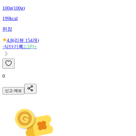
100g(100g)
199kcal
된장
4.8
(리뷰
154
개)
·
식단기록
2.5만+
0
신고·제보