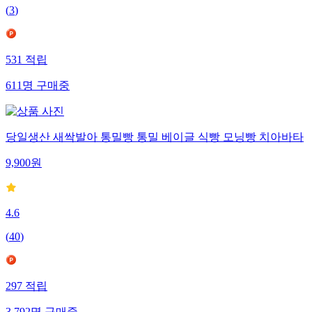
(
3
)
531
적립
611
명
구매중
당일생산 새싹발아 통밀빵 통밀 베이글 식빵 모닝빵 치아바타
9,900
원
4.6
(
40
)
297
적립