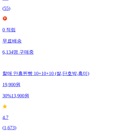
(
55
)
0
적립
무료배송
6,134
명
구매중
할매 안흥찐빵 10+10+10 (쌀,단호박,흑미)
19,900
원
30
%
13,900
원
4.7
(
1,673
)