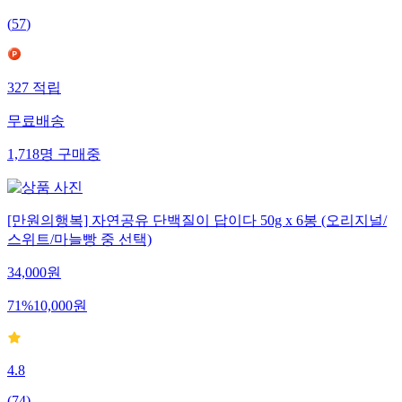
4.6
(
57
)
327
적립
무료배송
1,718
명
구매중
[만원의행복] 자연공유 단백질이 답이다 50g x 6봉 (오리지널/
스위트/마늘빵 중 선택)
34,000
원
71
%
10,000
원
4.8