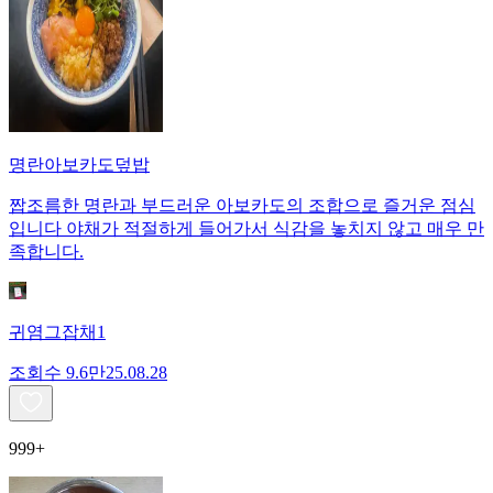
명란아보카도덮밥
짭조름한 명란과 부드러운 아보카도의 조합으로 즐거운 점심
입니다 야채가 적절하게 들어가서 식감을 놓치지 않고 매우 만
족합니다.
귀염그잡채1
조회수
9.6만
25.08.28
999+