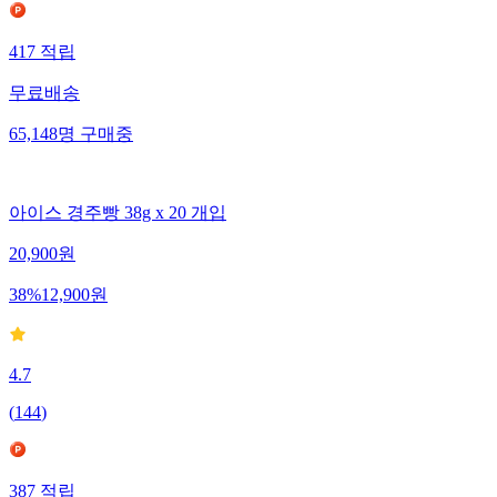
417
적립
무료배송
65,148
명
구매중
아이스 경주빵 38g x 20 개입
20,900
원
38
%
12,900
원
4.7
(
144
)
387
적립