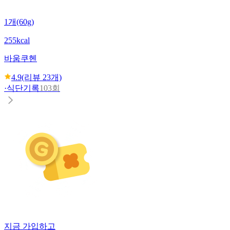
1개(60g)
255kcal
바움쿠헨
4.9
(리뷰
23
개)
·
식단기록
103회
지금 가입하고