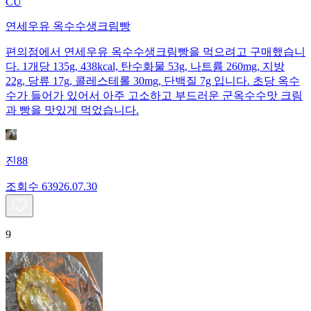
CU
연세우유 옥수수생크림빵
편의점에서 연세우유 옥수수생크림빵을 먹으려고 구매했습니
다. 1개당 135g, 438kcal, 탄수화물 53g, 나트륨 260mg, 지방
22g, 당류 17g, 콜레스테롤 30mg, 단백질 7g 입니다. 초당 옥수
수가 들어가 있어서 아주 고소하고 부드러운 군옥수수맛 크림
과 빵을 맛있게 먹었습니다.
진88
조회수
639
26.07.30
9