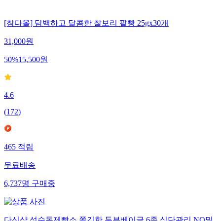
[참다올] 담백하고 달콤한 찰보리 팥빵 25gx30개
31,000
원
50
%
15,500
원
4.6
(
172
)
465
적립
무료배송
6,737
명
구매중