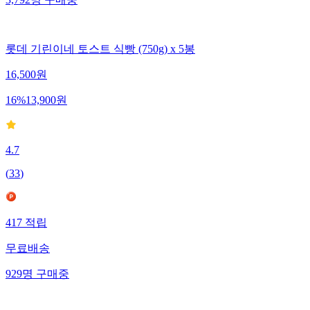
3,792
명
구매중
롯데 기린이네 토스트 식빵 (750g) x 5봉
16,500
원
16
%
13,900
원
4.7
(
33
)
417
적립
무료배송
929
명
구매중