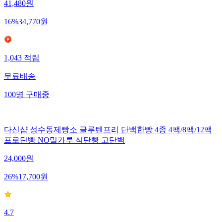
41,480
원
16
%
34,770
원
1,043
적립
무료배송
100
명
구매중
다신샵 성수동제빵소 글루텐프리 단백한빵 4종 4팩/8팩/12팩
프로틴빵 NO밀가루 식단빵 고단백
24,000
원
26
%
17,700
원
4.7