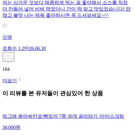
저는 싱거운 것보다 매콤하게 먹는 걸 좋아해서 소스를 직접
더 만들어 넣어 비벼 먹었더니 간이 딱 맞고 맛있었습니다! 양
많고 불맛 나는 제육 좋아하시면 꼭 드셔보세요~^^
으앵
조회수
1.2만
26.06.30
184
더보기
이 리뷰를 본 유저들이 관심있어 한 상품
빙그레 붕어싸만코/빵또아 7종 30개 골라담기 /아이스크림
38,000
원