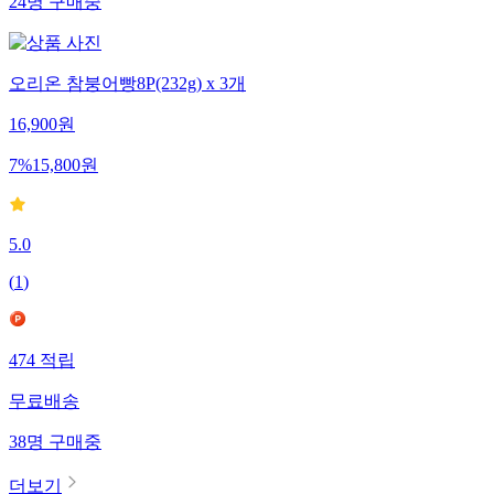
24
명
구매중
오리온 참붕어빵8P(232g) x 3개
16,900
원
7
%
15,800
원
5.0
(
1
)
474
적립
무료배송
38
명
구매중