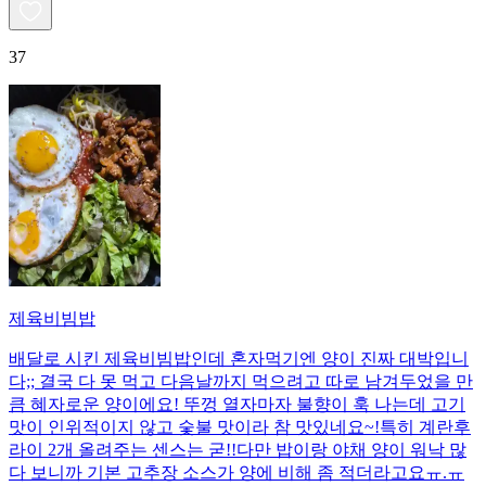
37
제육비빔밥
배달로 시킨 제육비빔밥인데 혼자먹기엔 양이 진짜 대박입니
다;; 결국 다 못 먹고 다음날까지 먹으려고 따로 남겨두었을 만
큼 혜자로운 양이에요! 뚜껑 열자마자 불향이 훅 나는데 고기
맛이 인위적이지 않고 숯불 맛이라 참 맛있네요~!특히 계란후
라이 2개 올려주는 센스는 굳!! ​다만 밥이랑 야채 양이 워낙 많
다 보니까 기본 고추장 소스가 양에 비해 좀 적더라고요ㅠ.ㅠ