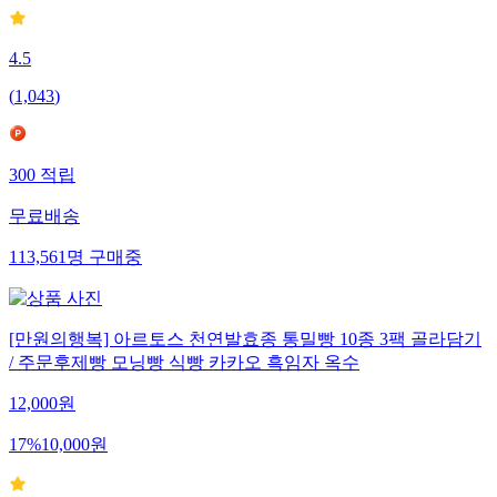
4.5
(
1,043
)
300
적립
무료배송
113,561
명
구매중
[만원의행복] 아르토스 천연발효종 통밀빵 10종 3팩 골라담기
/ 주문후제빵 모닝빵 식빵 카카오 흑임자 옥수
12,000
원
17
%
10,000
원