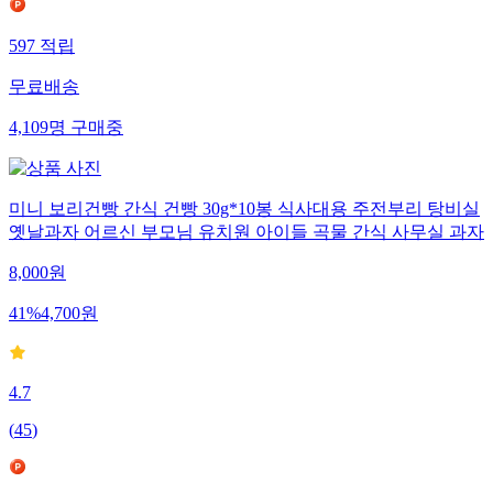
597
적립
무료배송
4,109
명
구매중
미니 보리건빵 간식 건빵 30g*10봉 식사대용 주전부리 탕비실
옛날과자 어르신 부모님 유치원 아이들 곡물 간식 사무실 과자
8,000
원
41
%
4,700
원
4.7
(
45
)