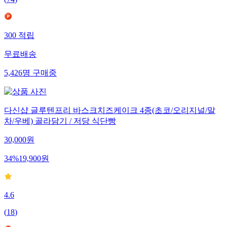
(
74
)
300
적립
무료배송
5,426
명
구매중
다신샵 글루텐프리 바스크치즈케이크 4종(초코/오리지널/말
차/우베) 골라담기 / 저당 식단빵
30,000
원
34
%
19,900
원
4.6
(
18
)