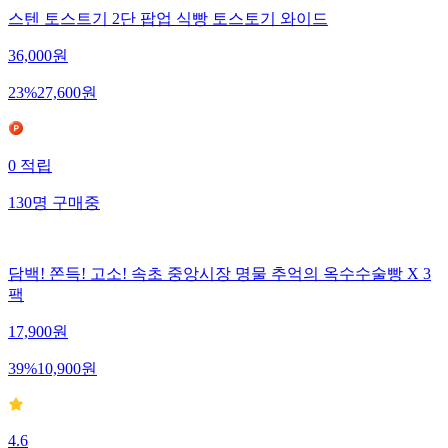
스텐 토스트기 2단 팝업 식빵 토스토기 와이드
36,000
원
23
%
27,600
원
0
적립
130
명
구매중
담백! 쫀득! 고소! 속초 중앙시장 명물 추억의 옥수수술빵 X 3
팩
17,900
원
39
%
10,900
원