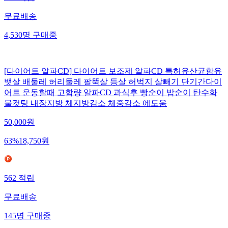
무료배송
4,530
명
구매중
[다이어트 알파CD] 다이어트 보조제 알파CD 특허유산균함유
뱃살 배둘레 허리둘레 팔뚝살 등살 허벅지 살빼기 단기간다이
어트 운동할때 고함량 알파CD 과식후 빵순이 밥순이 탄수화
물컷팅 내장지방 체지방감소 체중감소 에도움
50,000
원
63
%
18,750
원
562
적립
무료배송
145
명
구매중