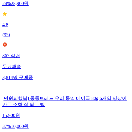
24
%
28,900
원
4.8
(
95
)
867
적립
무료배송
3,814
명
구매중
[만원의행복] 통통브레드 우리 통밀 베이글 80g 6개입 명장이
만든 소화 잘 되는 빵
15,900
원
37
%
10,000
원