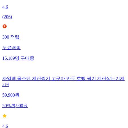
4.6
(
206
)
300
적립
무료배송
15,189
명
구매중
자일렉 올스텐 계란찜기 고구마 만두 호빵 찜기 계란삶는기계
2단
59,900
원
50
%
29,900
원
4.6