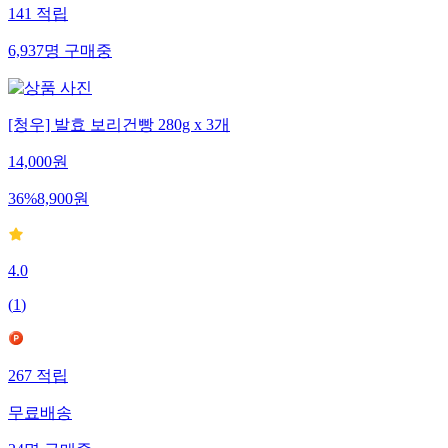
141
적립
6,937
명
구매중
[청우] 발효 보리건빵 280g x 3개
14,000
원
36
%
8,900
원
4.0
(
1
)
267
적립
무료배송