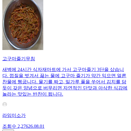
고구마줄기무침
새벽에 24시간 식자재마트에 가서 고구마줄기 3단을 샀습니
다. 껍질을 벗겨서 끓는 물에 고구마 줄기가 약간 익으면 얼른
찬물에 헹굽니다. 물기를 짜고, 밀가루 풀을 쑤어서 김치를 담
듯이 갖은 양념으로 버무리면 자연적인 단맛과 아삭한 식감에
놀라는 맛있는 반찬이 됩니다.
라임미소가
조회수
2,276
26.08.01