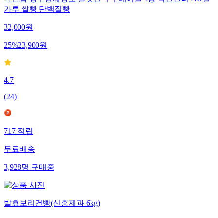
다신샵 성수동제빵소 쫄깃한 두부베이글 6종 식단관리 NO밀
가루 쌀빵 단백질빵
32,000
원
25
%
23,900
원
4.7
(
24
)
717
적립
무료배송
3,928
명
구매중
발효보리건빵(신흥제과 6kg)