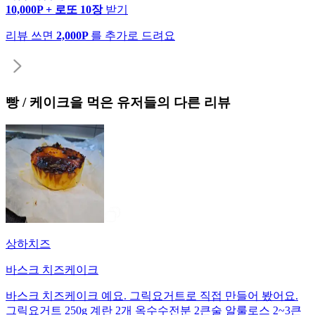
10,000P + 로또 10장
받기
리뷰 쓰면
2,000P
를 추가로 드려요
빵 / 케이크
을 먹은 유저들의 다른 리뷰
상하치즈
바스크 치즈케이크
바스크 치즈케이크 예요. 그릭요거트로 직접 만들어 봤어요.
그릭요거트 250g 계란 2개 옥수수전분 2큰술 알룰로스 2~3큰