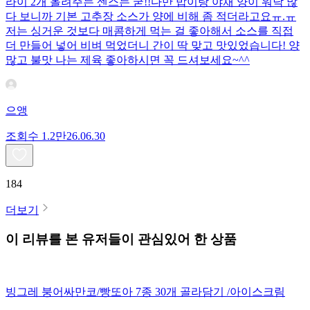
라이 2개 올려주는 센스는 굳!! ​다만 밥이랑 야채 양이 워낙 많
다 보니까 기본 고추장 소스가 양에 비해 좀 적더라고요ㅠ.ㅠ
저는 싱거운 것보다 매콤하게 먹는 걸 좋아해서 소스를 직접
더 만들어 넣어 비벼 먹었더니 간이 딱 맞고 맛있었습니다! 양
많고 불맛 나는 제육 좋아하시면 꼭 드셔보세요~^^
으앵
조회수
1.2만
26.06.30
184
더보기
이 리뷰를 본 유저들이 관심있어 한 상품
빙그레 붕어싸만코/빵또아 7종 30개 골라담기 /아이스크림