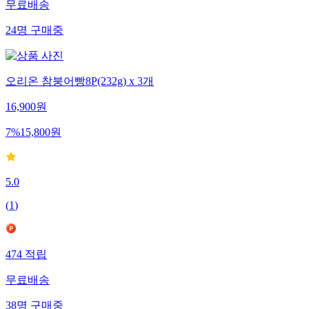
무료배송
24
명
구매중
오리온 참붕어빵8P(232g) x 3개
16,900
원
7
%
15,800
원
5.0
(
1
)
474
적립
무료배송