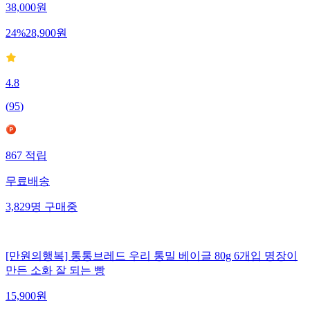
38,000
원
24
%
28,900
원
4.8
(
95
)
867
적립
무료배송
3,829
명
구매중
[만원의행복] 통통브레드 우리 통밀 베이글 80g 6개입 명장이
만든 소화 잘 되는 빵
15,900
원