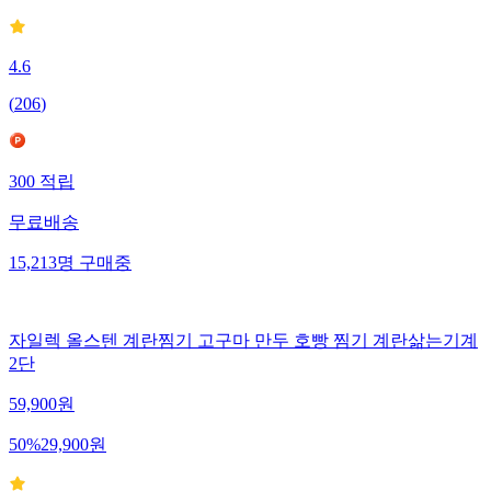
4.6
(
206
)
300
적립
무료배송
15,213
명
구매중
자일렉 올스텐 계란찜기 고구마 만두 호빵 찜기 계란삶는기계
2단
59,900
원
50
%
29,900
원