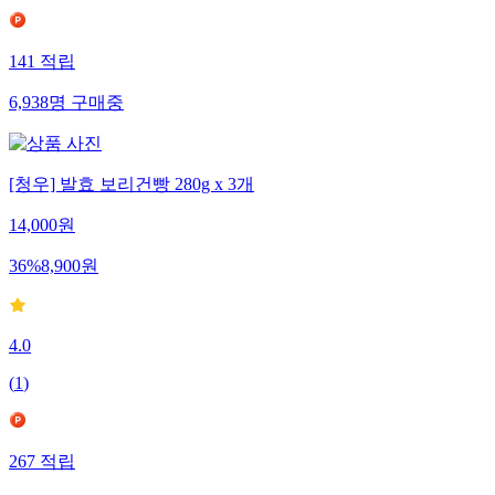
141
적립
6,938
명
구매중
[청우] 발효 보리건빵 280g x 3개
14,000
원
36
%
8,900
원
4.0
(
1
)
267
적립