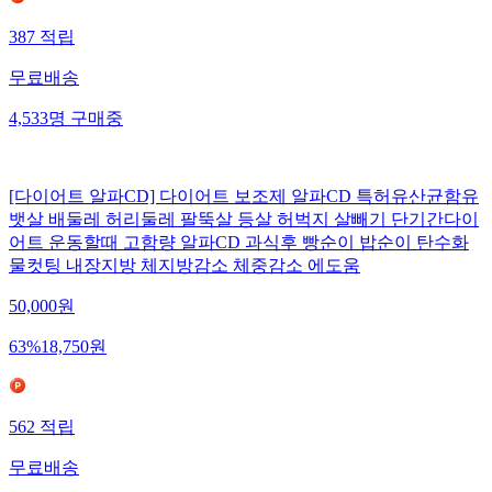
387
적립
무료배송
4,533
명
구매중
[다이어트 알파CD] 다이어트 보조제 알파CD 특허유산균함유
뱃살 배둘레 허리둘레 팔뚝살 등살 허벅지 살빼기 단기간다이
어트 운동할때 고함량 알파CD 과식후 빵순이 밥순이 탄수화
물컷팅 내장지방 체지방감소 체중감소 에도움
50,000
원
63
%
18,750
원
562
적립
무료배송