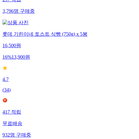
297
적립
3,796
명
구매중
롯데 기린이네 토스트 식빵 (750g) x 5봉
16,500
원
16
%
13,900
원
4.7
(
34
)
417
적립
무료배송
932
명
구매중