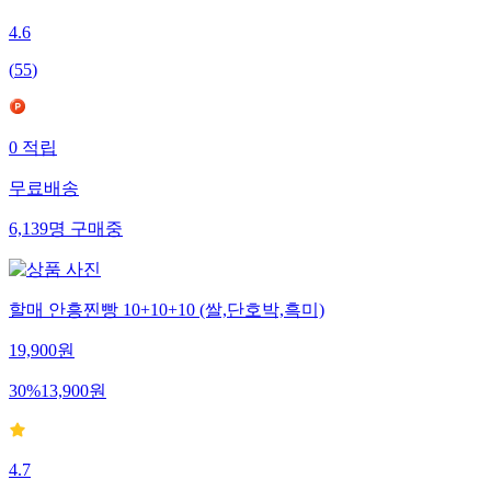
4.6
(
55
)
0
적립
무료배송
6,139
명
구매중
할매 안흥찐빵 10+10+10 (쌀,단호박,흑미)
19,900
원
30
%
13,900
원
4.7