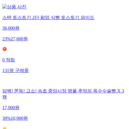
스텐 토스트기 2단 팝업 식빵 토스토기 와이드
36,000
원
23
%
27,600
원
0
적립
131
명
구매중
담백! 쫀득! 고소! 속초 중앙시장 명물 추억의 옥수수술빵 X 3
팩
17,900
원
39
%
10,900
원