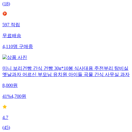
(
18
)
597
적립
무료배송
4,110
명
구매중
미니 보리건빵 간식 건빵 30g*10봉 식사대용 주전부리 탕비실
옛날과자 어르신 부모님 유치원 아이들 곡물 간식 사무실 과자
8,000
원
41
%
4,700
원
4.7
(
45
)