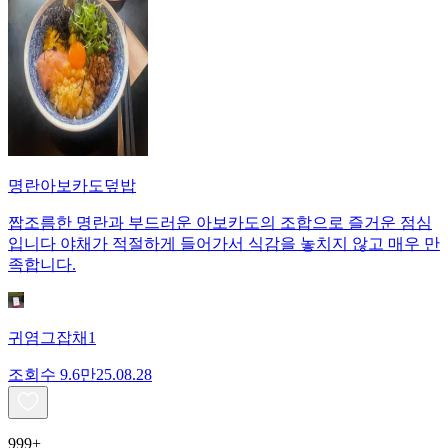
명란아보카도덮밥
짭조름한 명란과 부드러운 아보카도의 조합으로 즐거운 점심
입니다 야채가 적절하게 들어가서 식감을 놓치지 않고 매우 만
족합니다.
귀염그잡채1
조회수
9.6만
25.08.28
999+