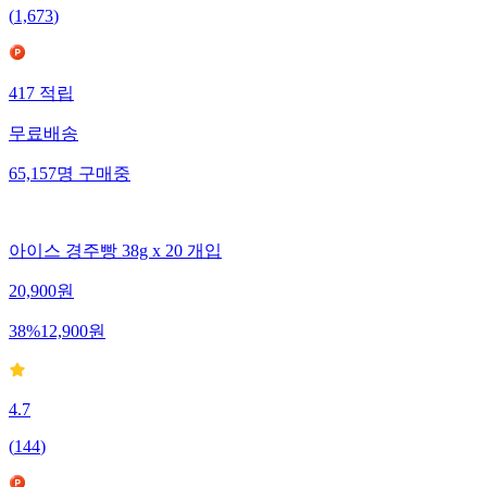
(
1,673
)
417
적립
무료배송
65,157
명
구매중
아이스 경주빵 38g x 20 개입
20,900
원
38
%
12,900
원
4.7
(
144
)