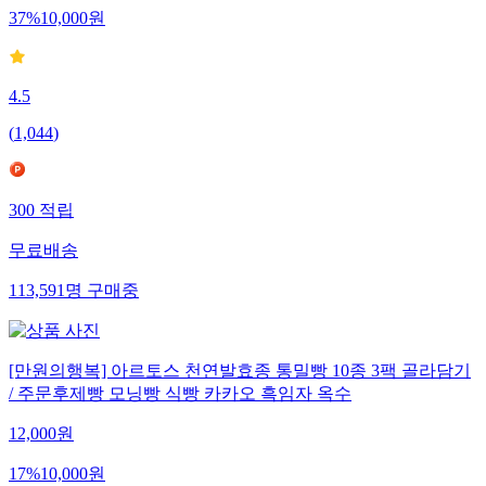
37
%
10,000
원
4.5
(
1,044
)
300
적립
무료배송
113,591
명
구매중
[만원의행복] 아르토스 천연발효종 통밀빵 10종 3팩 골라담기
/ 주문후제빵 모닝빵 식빵 카카오 흑임자 옥수
12,000
원
17
%
10,000
원