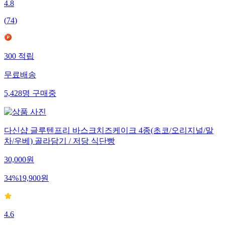
4.8
(
74
)
300
적립
무료배송
5,428
명
구매중
다신샵 글루텐프리 바스크치즈케이크 4종(초코/오리지널/말
차/우베) 골라담기 / 저당 식단빵
30,000
원
34
%
19,900
원
4.6