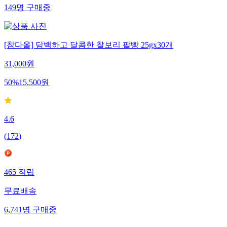
149
명
구매중
[참다올] 담백하고 달콤한 찰보리 팥빵 25gx30개
31,000
원
50
%
15,500
원
4.6
(
172
)
465
적립
무료배송
6,741
명
구매중