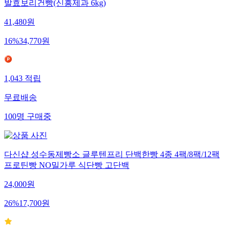
발효보리건빵(신흥제과 6kg)
41,480
원
16
%
34,770
원
1,043
적립
무료배송
100
명
구매중
다신샵 성수동제빵소 글루텐프리 단백한빵 4종 4팩/8팩/12팩
프로틴빵 NO밀가루 식단빵 고단백
24,000
원
26
%
17,700
원