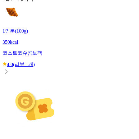
1인분(100g)
350kcal
코스트코
슈콤보팩
4.0
(리뷰
1
개)