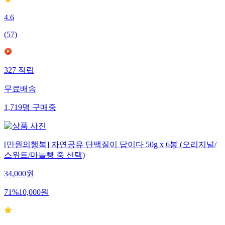
4.6
(
57
)
327
적립
무료배송
1,719
명
구매중
[만원의행복] 자연공유 단백질이 답이다 50g x 6봉 (오리지널/
스위트/마늘빵 중 선택)
34,000
원
71
%
10,000
원