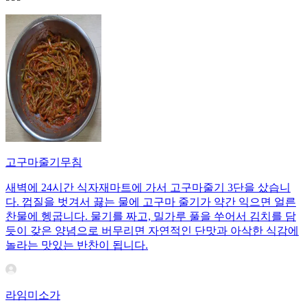
고구마줄기무침
새벽에 24시간 식자재마트에 가서 고구마줄기 3단을 샀습니
다. 껍질을 벗겨서 끓는 물에 고구마 줄기가 약간 익으면 얼른
찬물에 헹굽니다. 물기를 짜고, 밀가루 풀을 쑤어서 김치를 담
듯이 갖은 양념으로 버무리면 자연적인 단맛과 아삭한 식감에
놀라는 맛있는 반찬이 됩니다.
라임미소가