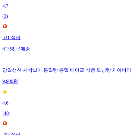
4.7
(
3
)
531
적립
615
명
구매중
당일생산 새싹발아 통밀빵 통밀 베이글 식빵 모닝빵 치아바타
9,900
원
4.6
(
40
)