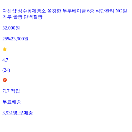
다신샵 성수동제빵소 쫄깃한 두부베이글 6종 식단관리 NO밀
가루 쌀빵 단백질빵
32,000
원
25
%
23,900
원
4.7
(
24
)
717
적립
무료배송
3,931
명
구매중