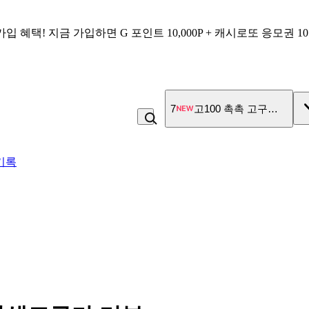
가입 혜택!
지금 가입하면
G 포인트 10,000P + 캐시로또 응모권 1
7
고100 촉촉 고구마 스틱
기록