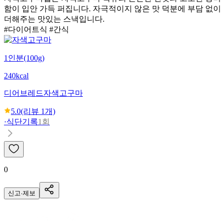
함이 입안 가득 퍼집니다. 자극적이지 않은 맛 덕분에 부담 없
더해주는 맛있는 스낵입니다.
#다이어트식 #간식
1인분(100g)
240kcal
디어브레드
자색고구마
5.0
(리뷰
1
개)
·
식단기록
1회
0
신고·제보