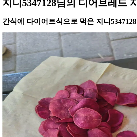
지니5347128님의 디어브레드
간식에 다이어트식으로 먹은 지니53471