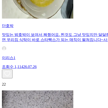
단호박
맛있는 밤호박이 보여서 쪄줬어요. 찐것도 그냥 맛있지만 달달하
면 우리집 식탁이 바로 스타빡스가 되는 매직이 펼쳐집니다~사
이리스1
조회수
1,114
26.07.26
22