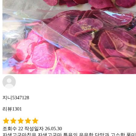
지니5347128
리뷰1301
조회수 22
작성일자 26.05.30
자색고구마칩은 자색고구마 특유의 은은한 단맛과 고소한 풍미를