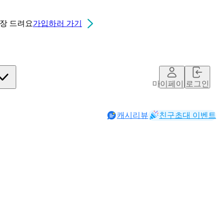
0장
드려요
가입하러 가기
마이페이지
로그인
캐시리뷰
친구초대 이벤트