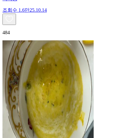
조회수
1.6만
25.10.14
484