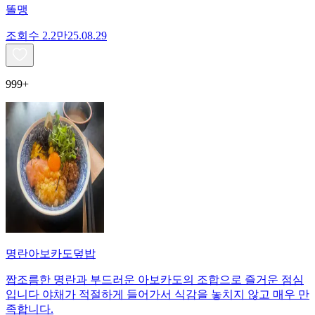
똘맹
조회수
2.2만
25.08.29
999+
명란아보카도덮밥
짭조름한 명란과 부드러운 아보카도의 조합으로 즐거운 점심
입니다 야채가 적절하게 들어가서 식감을 놓치지 않고 매우 만
족합니다.