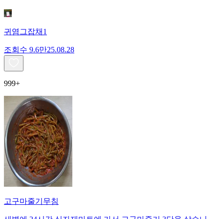
귀염그잡채1
조회수
9.6만
25.08.28
999+
고구마줄기무침