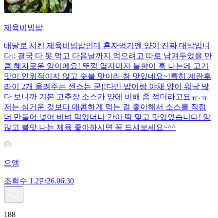
제육비빔밥
배달로 시킨 제육비빔밥인데 혼자먹기엔 양이 진짜 대박입니
다;; 결국 다 못 먹고 다음날까지 먹으려고 따로 남겨두었을 만
큼 혜자로운 양이에요! 뚜껑 열자마자 불향이 훅 나는데 고기
맛이 인위적이지 않고 숯불 맛이라 참 맛있네요~!특히 계란후
라이 2개 올려주는 센스는 굳!! ​다만 밥이랑 야채 양이 워낙 많
다 보니까 기본 고추장 소스가 양에 비해 좀 적더라고요ㅠ.ㅠ
저는 싱거운 것보다 매콤하게 먹는 걸 좋아해서 소스를 직접
더 만들어 넣어 비벼 먹었더니 간이 딱 맞고 맛있었습니다! 양
많고 불맛 나는 제육 좋아하시면 꼭 드셔보세요~^^
으앵
조회수
1.2만
26.06.30
188