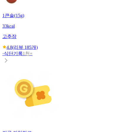
1큰술(15g)
33kcal
고추장
4.8
(리뷰
185
개)
·
식단기록
1천+