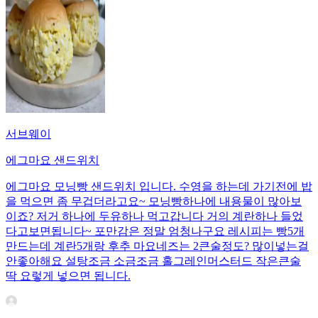
서브웨이
에그마요 샌드위치
에그마요 모닝빵 샌드위치 입니다. 수영을 하는데 가기전에 밥
을 먹으면 좀 무겁더라고요~ 모닝빵하나에 내용물이 많아보
이죠? 저거 하나에 두유하나 먹고갑니다 거의 계란하나 들었
다고보면됩니다~ 포만감은 정말 엄청나구요 레시피는 빵5개
만드는데 계란5개랑 후추 마요네즈는 2큰술정도? 많이넣는걸
안좋아해요 설탕조금 소금조금 홀그레인머스터드 작은큰술
딱 요렇게 넣으면 됩니다.