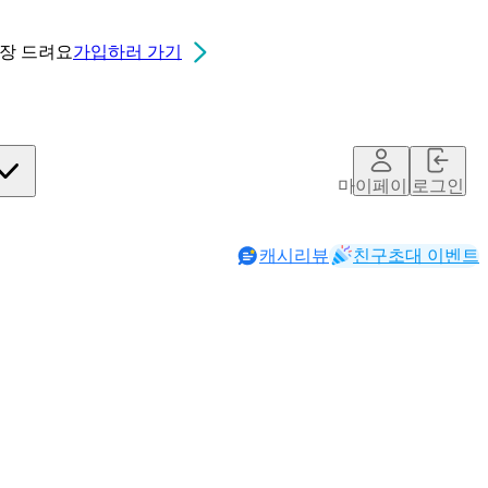
0장
드려요
가입하러 가기
칮ㄷ
마이페이지
로그인
캐시리뷰
친구초대 이벤트