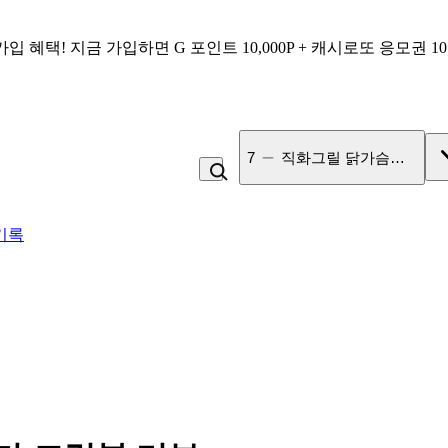
가입 혜택!
지금 가입하면
G 포인트 10,000P + 캐시로또 응모권 1
7
직화그릴 닭가슴살 큐브 
기록