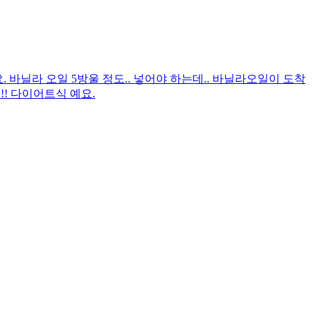
. 바닐라 오일 5방울 정도.. 넣어야 하는데.. 바닐라오일이 도착
!! 다이어트식 예요.