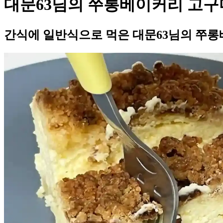
대문63님의 쭈롱베이커리 고구
간식에 일반식으로 먹은 대문63님의 쭈롱