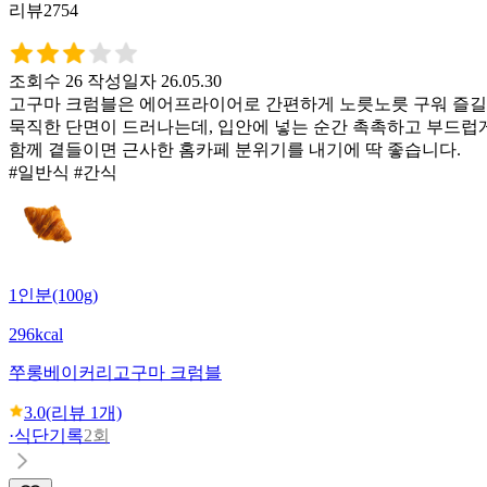
리뷰2754
조회수 26
작성일자 26.05.30
고구마 크럼블은 에어프라이어로 간편하게 노릇노릇 구워 즐길 
묵직한 단면이 드러나는데, 입안에 넣는 순간 촉촉하고 부드럽게
함께 곁들이면 근사한 홈카페 분위기를 내기에 딱 좋습니다.
#일반식 #간식
1인분(100g)
296kcal
쭈롱베이커리
고구마 크럼블
3.0
(리뷰
1
개)
·
식단기록
2회