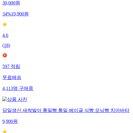
30,000
원
34
%
19,900
원
4.6
(
18
)
597
적립
무료배송
4,113
명
구매중
당일생산 새싹발아 통밀빵 통밀 베이글 식빵 모닝빵 치아바타
9,900
원