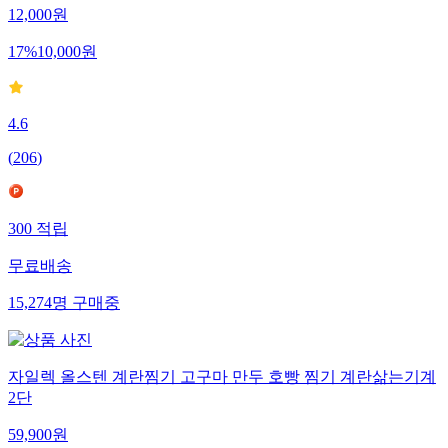
12,000
원
17
%
10,000
원
4.6
(
206
)
300
적립
무료배송
15,274
명
구매중
자일렉 올스텐 계란찜기 고구마 만두 호빵 찜기 계란삶는기계
2단
59,900
원