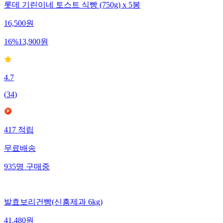
롯데 기린이네 토스트 식빵 (750g) x 5봉
16,500
원
16
%
13,900
원
4.7
(
34
)
417
적립
무료배송
935
명
구매중
발효보리건빵(신흥제과 6kg)
41,480
원