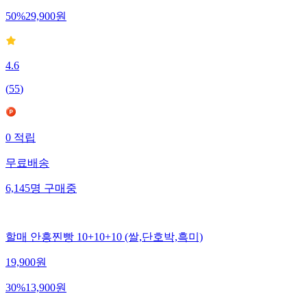
50
%
29,900
원
4.6
(
55
)
0
적립
무료배송
6,145
명
구매중
할매 안흥찐빵 10+10+10 (쌀,단호박,흑미)
19,900
원
30
%
13,900
원