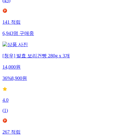
(
45
)
141
적립
6,943
명
구매중
[청우] 발효 보리건빵 280g x 3개
14,000
원
36
%
8,900
원
4.0
(
1
)
267
적립