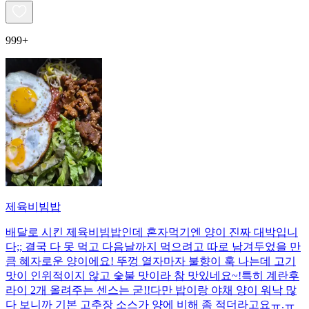
999+
제육비빔밥
배달로 시킨 제육비빔밥인데 혼자먹기엔 양이 진짜 대박입니
다;; 결국 다 못 먹고 다음날까지 먹으려고 따로 남겨두었을 만
큼 혜자로운 양이에요! 뚜껑 열자마자 불향이 훅 나는데 고기
맛이 인위적이지 않고 숯불 맛이라 참 맛있네요~!특히 계란후
라이 2개 올려주는 센스는 굳!! ​다만 밥이랑 야채 양이 워낙 많
다 보니까 기본 고추장 소스가 양에 비해 좀 적더라고요ㅠ.ㅠ