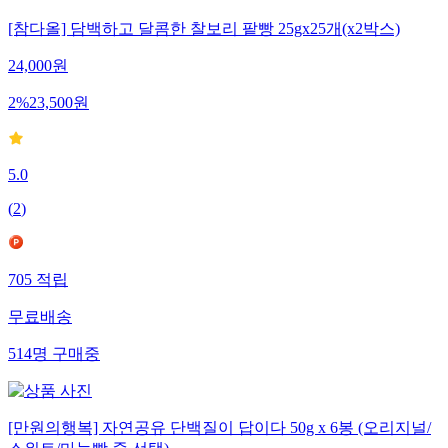
[참다올] 담백하고 달콤한 찰보리 팥빵 25gx25개(x2박스)
24,000
원
2
%
23,500
원
5.0
(
2
)
705
적립
무료배송
514
명
구매중
[만원의행복] 자연공유 단백질이 답이다 50g x 6봉 (오리지널/