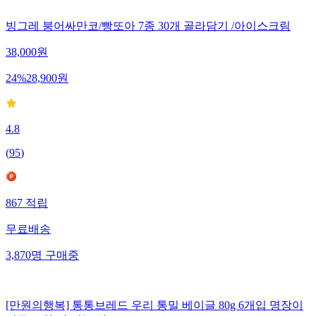
빙그레 붕어싸만코/빵또아 7종 30개 골라담기 /아이스크림
38,000
원
24
%
28,900
원
4.8
(
95
)
867
적립
무료배송
3,870
명
구매중
[만원의행복] 통통브레드 우리 통밀 베이글 80g 6개입 명장이