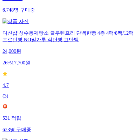
6,748
명
구매중
다신샵 성수동제빵소 글루텐프리 단백한빵 4종 4팩/8팩/12팩
프로틴빵 NO밀가루 식단빵 고단백
24,000
원
26
%
17,700
원
4.7
(
3
)
531
적립
623
명
구매중