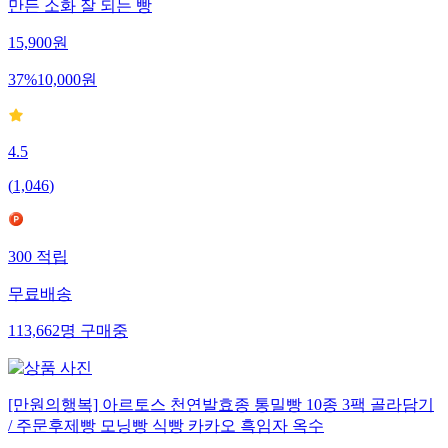
만든 소화 잘 되는 빵
15,900
원
37
%
10,000
원
4.5
(
1,046
)
300
적립
무료배송
113,662
명
구매중
[만원의행복] 아르토스 천연발효종 통밀빵 10종 3팩 골라담기
/ 주문후제빵 모닝빵 식빵 카카오 흑임자 옥수