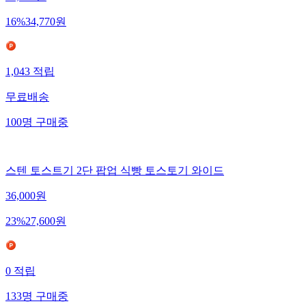
16
%
34,770
원
1,043
적립
무료배송
100
명
구매중
스텐 토스트기 2단 팝업 식빵 토스토기 와이드
36,000
원
23
%
27,600
원
0
적립
133
명
구매중