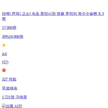
담백! 쫀득! 고소! 속초 중앙시장 명물 추억의 옥수수술빵 X 3
팩
17,900
원
39
%
10,900
원
4.6
(
57
)
327
적립
무료배송
1,721
명
구매중