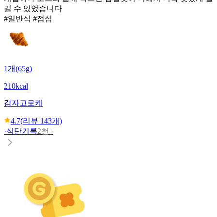
길 수 있었습니다
#일반식 #점심
1개(65g)
210kcal
감자고로케
4.7
(리뷰
143
개)
·
식단기록
2천+