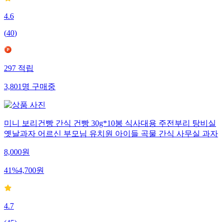
4.6
(
40
)
297
적립
3,801
명
구매중
미니 보리건빵 간식 건빵 30g*10봉 식사대용 주전부리 탕비실
옛날과자 어르신 부모님 유치원 아이들 곡물 간식 사무실 과자
8,000
원
41
%
4,700
원
4.7