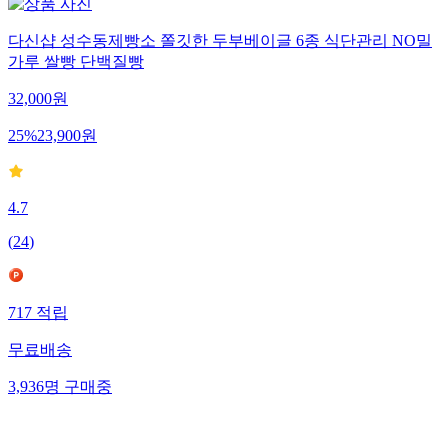
다신샵 성수동제빵소 쫄깃한 두부베이글 6종 식단관리 NO밀
가루 쌀빵 단백질빵
32,000
원
25
%
23,900
원
4.7
(
24
)
717
적립
무료배송
3,936
명
구매중