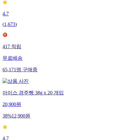
4.7
(
1,673
)
417
적립
무료배송
65,171
명
구매중
아이스 경주빵 38g x 20 개입
20,900
원
38
%
12,900
원
4.7