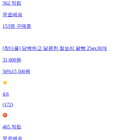
562
적립
무료배송
153
명
구매중
[참다올] 담백하고 달콤한 찰보리 팥빵 25gx30개
31,000
원
50
%
15,500
원
4.6
(
172
)
465
적립
무료배송