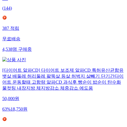
(
144
)
387
적립
무료배송
4,538
명
구매중
[다이어트 알파CD] 다이어트 보조제 알파CD 특허유산균함유
뱃살 배둘레 허리둘레 팔뚝살 등살 허벅지 살빼기 단기간다이
어트 운동할때 고함량 알파CD 과식후 빵순이 밥순이 탄수화
물컷팅 내장지방 체지방감소 체중감소 에도움
50,000
원
63
%
18,750
원