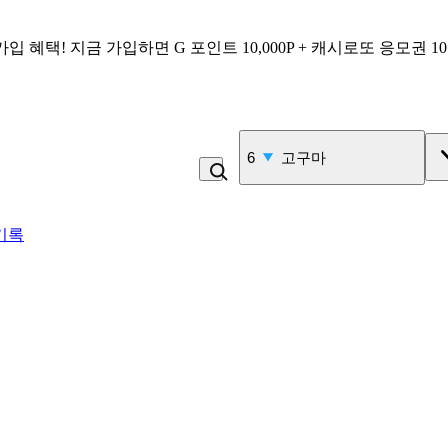
가입 혜택!
지금 가입하면
G 포인트 10,000P + 캐시로또 응모권 1
7
고100 촉촉 고구마 스틱
기록