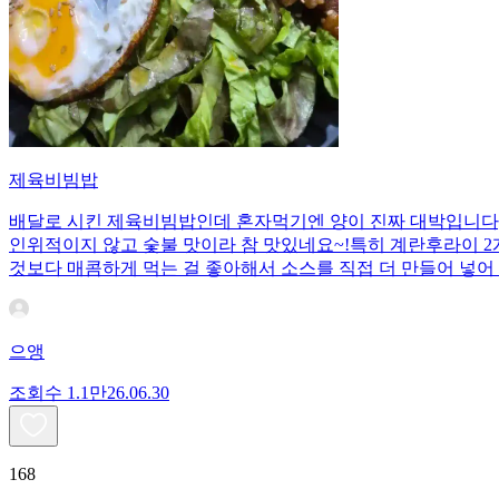
제육비빔밥
배달로 시킨 제육비빔밥인데 혼자먹기엔 양이 진짜 대박입니다;;
인위적이지 않고 숯불 맛이라 참 맛있네요~!특히 계란후라이 2개
것보다 매콤하게 먹는 걸 좋아해서 소스를 직접 더 만들어 넣어 
으앵
조회수
1.1만
26.06.30
168