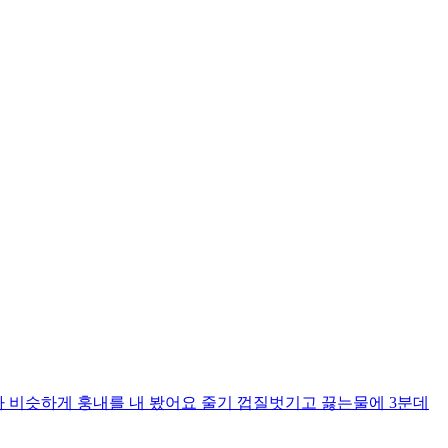
 비슷하게 훙내를 내 봤어요 줄기 껍질벗기고 끓는물에 3분데