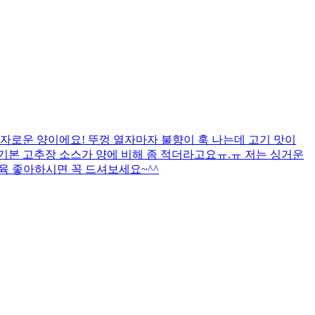
자로운 양이에요! 뚜껑 열자마자 불향이 훅 나는데 고기 맛이
까 기본 고추장 소스가 양에 비해 좀 적더라고요ㅠ.ㅠ 저는 싱거운
제육 좋아하시면 꼭 드셔보세요~^^