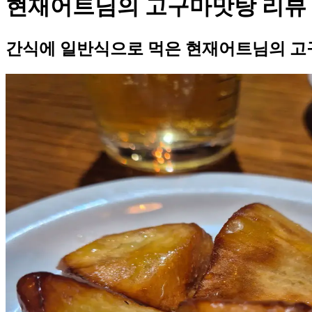
현재어트님의 고구마맛탕 리뷰
간식에 일반식으로 먹은 현재어트님의 고