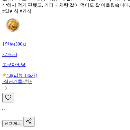
삭해서 먹기 편했고, 커피나 차랑 같이 먹어도 잘 어울렸습니다.
#일반식 #간식
1인분(300g)
377kcal
고구마맛탕
4.8
(리뷰
186
개)
·
식단기록
3천+
0
신고·제보