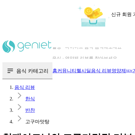
신규 회원 
칼로리와 영양성분을 검색해보세요
혈당 · 다이어트 음식 검색해보세요
음식 카테고리
홈
커뮤니티
헬시딜
음식 리뷰
영양제
NEW
음식 · 영양제 리뷰를 찾아보세요
음식 리뷰
한식
반찬
고구마맛탕