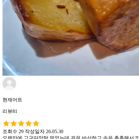
현재어트
리뷰81
조회수 29
작성일자 26.05.30
오랜만에 고구마맛탕 먹었는데 겉은 바삭하고 속은 촉촉해서 맛