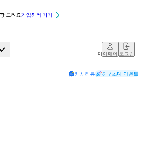
0장
드려요
가입하러 가기
마이페이지
로그인
캐시리뷰
친구초대 이벤트