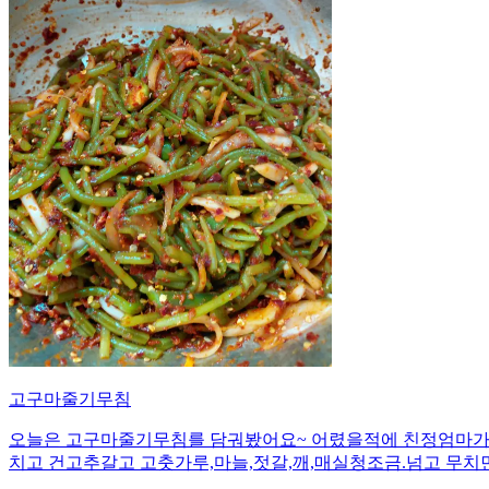
고구마줄기무침
오늘은 고구마줄기무침를 담궈봤어요~ 어렸을적에 친정엄마가 자
치고 건고추갈고 고춧가루,마늘,젓갈,깨,매실청조금.넘고 무치