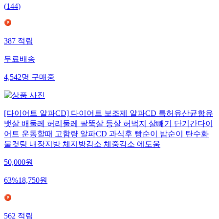
(
144
)
387
적립
무료배송
4,542
명
구매중
[다이어트 알파CD] 다이어트 보조제 알파CD 특허유산균함유
뱃살 배둘레 허리둘레 팔뚝살 등살 허벅지 살빼기 단기간다이
어트 운동할때 고함량 알파CD 과식후 빵순이 밥순이 탄수화
물컷팅 내장지방 체지방감소 체중감소 에도움
50,000
원
63
%
18,750
원
562
적립