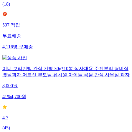
(
18
)
597
적립
무료배송
4,116
명
구매중
미니 보리건빵 간식 건빵 30g*10봉 식사대용 주전부리 탕비실
옛날과자 어르신 부모님 유치원 아이들 곡물 간식 사무실 과자
8,000
원
41
%
4,700
원
4.7
(
45
)