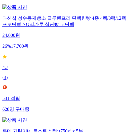
다신샵 성수동제빵소 글루텐프리 단백한빵 4종 4팩/8팩/12팩
프로틴빵 NO밀가루 식단빵 고단백
24,000
원
26
%
17,700
원
4.7
(
3
)
531
적립
628
명
구매중