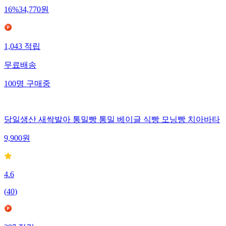
16
%
34,770
원
1,043
적립
무료배송
100
명
구매중
당일생산 새싹발아 통밀빵 통밀 베이글 식빵 모닝빵 치아바타
9,900
원
4.6
(
40
)