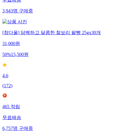
무료배송
3,943
명
구매중
[참다올] 담백하고 달콤한 찰보리 팥빵 25gx30개
31,000
원
50
%
15,500
원
4.6
(
172
)
465
적립
무료배송
6,757
명
구매중