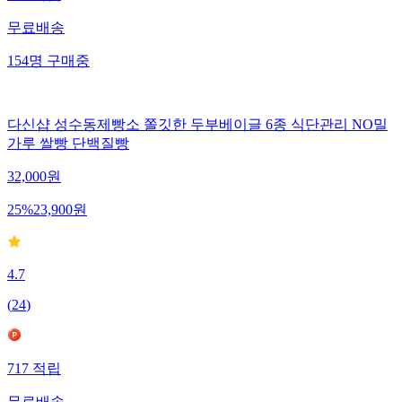
무료배송
154
명
구매중
다신샵 성수동제빵소 쫄깃한 두부베이글 6종 식단관리 NO밀
가루 쌀빵 단백질빵
32,000
원
25
%
23,900
원
4.7
(
24
)
717
적립