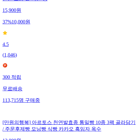
15,900
원
37
%
10,000
원
4.5
(
1,046
)
300
적립
무료배송
113,715
명
구매중
[만원의행복] 아르토스 천연발효종 통밀빵 10종 3팩 골라담기
/ 주문후제빵 모닝빵 식빵 카카오 흑임자 옥수