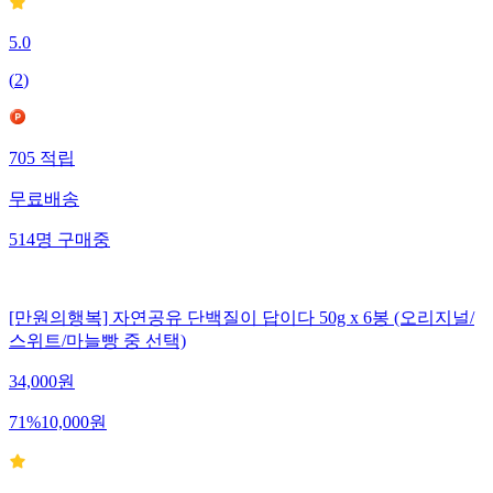
5.0
(
2
)
705
적립
무료배송
514
명
구매중
[만원의행복] 자연공유 단백질이 답이다 50g x 6봉 (오리지널/
스위트/마늘빵 중 선택)
34,000
원
71
%
10,000
원