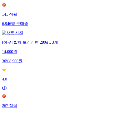
141
적립
6,946
명
구매중
[청우] 발효 보리건빵 280g x 3개
14,000
원
36
%
8,900
원
4.0
(
1
)
267
적립