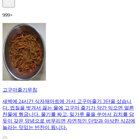
999+
고구마줄기무침
새벽에 24시간 식자재마트에 가서 고구마줄기 3단을 샀습니
다. 껍질을 벗겨서 끓는 물에 고구마 줄기가 약간 익으면 얼른
찬물에 헹굽니다. 물기를 짜고, 밀가루 풀을 쑤어서 김치를 담
듯이 갖은 양념으로 버무리면 자연적인 단맛과 아삭한 식감에
놀라는 맛있는 반찬이 됩니다.