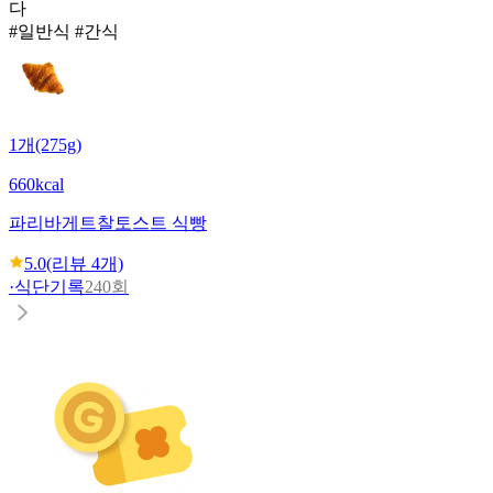
다
#일반식 #간식
1개(275g)
660kcal
파리바게트
찰토스트 식빵
5.0
(리뷰
4
개)
·
식단기록
240회