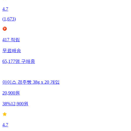
4.7
(
1,673
)
417
적립
무료배송
65,177
명
구매중
아이스 경주빵 38g x 20 개입
20,900
원
38
%
12,900
원
4.7