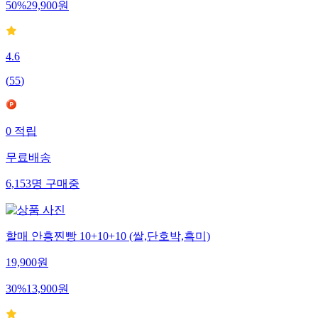
50
%
29,900
원
4.6
(
55
)
0
적립
무료배송
6,153
명
구매중
할매 안흥찐빵 10+10+10 (쌀,단호박,흑미)
19,900
원
30
%
13,900
원