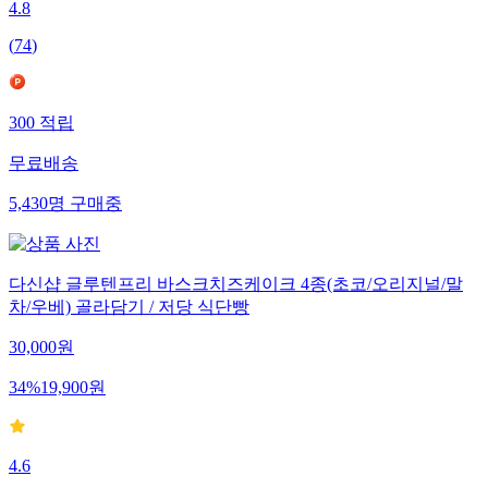
4.8
(
74
)
300
적립
무료배송
5,430
명
구매중
다신샵 글루텐프리 바스크치즈케이크 4종(초코/오리지널/말
차/우베) 골라담기 / 저당 식단빵
30,000
원
34
%
19,900
원
4.6