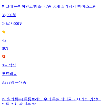
빙그레 붕어싸만코/빵또아 7종 30개 골라담기 /아이스크림
38,000
원
24
%
28,900
원
4.8
(
97
)
867
적립
무료배송
3,888
명
구매중
[만원의행복] 통통브레드 우리 통밀 베이글 80g 6개입 명장이
만든 소화 잘 되는 빵