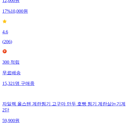
12,000
원
17
%
10,000
원
4.6
(
206
)
300
적립
무료배송
15,321
명
구매중
자일렉 올스텐 계란찜기 고구마 만두 호빵 찜기 계란삶는기계
2단
59,900
원