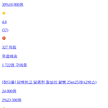
39
%
10,900
원
4.6
(
57
)
327
적립
무료배송
1,722
명
구매중
[참다올] 담백하고 달콤한 찰보리 팥빵 25gx25개(x2박스)
24,000
원
2
%
23,500
원