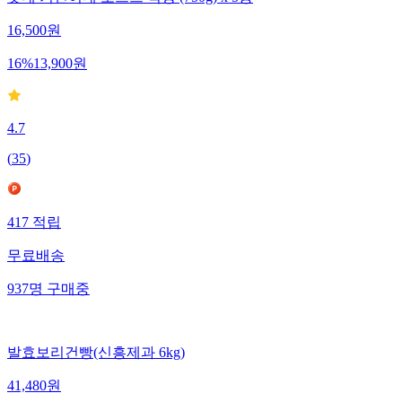
롯데 기린이네 토스트 식빵 (750g) x 5봉
16,500
원
16
%
13,900
원
4.7
(
35
)
417
적립
무료배송
937
명
구매중
발효보리건빵(신흥제과 6kg)
41,480
원