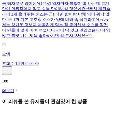
큼 혜자로운 양이에요! 뚜껑 열자마자 불향이 훅 나는데 고기
맛이 인위적이지 않고 숯불 맛이라 참 맛있네요~!특히 계란후
라이 2개 올려주는 센스는 굳!! ​다만 밥이랑 야채 양이 워낙 많
다 보니까 기본 고추장 소스가 양에 비해 좀 적더라고요ㅠ.ㅠ
저는 싱거운 것보다 매콤하게 먹는 걸 좋아해서 소스를 직접
더 만들어 넣어 비벼 먹었더니 간이 딱 맞고 맛있었습니다! 양
많고 불맛 나는 제육 좋아하시면 꼭 드셔보세요~^^
으앵
조회수
1.2만
26.06.30
188
더보기
이 리뷰를 본 유저들이 관심있어 한 상품