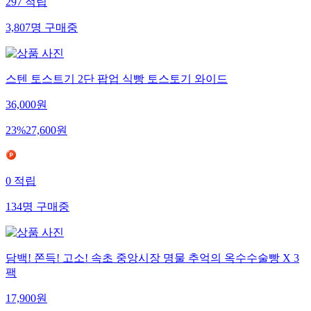
297
적립
3,807
명
구매중
스텐 토스트기 2단 팝업 식빵 토스토기 와이드
36,000
원
23
%
27,600
원
0
적립
134
명
구매중
담백! 쫀득! 고소! 속초 중앙시장 명물 추억의 옥수수술빵 X 3
팩
17,900
원