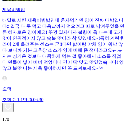
제육비빔밥
배달로 시킨 제육비빔밥인데 혼자먹기엔 양이 진짜 대박입니
다;; 결국 다 못 먹고 다음날까지 먹으려고 따로 남겨두었을 만
큼 혜자로운 양이에요! 뚜껑 열자마자 불향이 훅 나는데 고기
맛이 인위적이지 않고 숯불 맛이라 참 맛있네요~!특히 계란후
라이 2개 올려주는 센스는 굳!! ​다만 밥이랑 야채 양이 워낙 많
다 보니까 기본 고추장 소스가 양에 비해 좀 적더라고요ㅠ.ㅠ
저는 싱거운 것보다 매콤하게 먹는 걸 좋아해서 소스를 직접
더 만들어 넣어 비벼 먹었더니 간이 딱 맞고 맛있었습니다! 양
많고 불맛 나는 제육 좋아하시면 꼭 드셔보세요~^^
으앵
조회수
1.1만
26.06.30
170