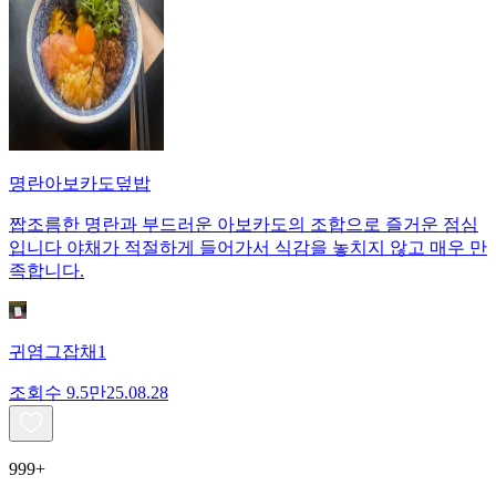
명란아보카도덮밥
짭조름한 명란과 부드러운 아보카도의 조합으로 즐거운 점심
입니다 야채가 적절하게 들어가서 식감을 놓치지 않고 매우 만
족합니다.
귀염그잡채1
조회수
9.5만
25.08.28
999+