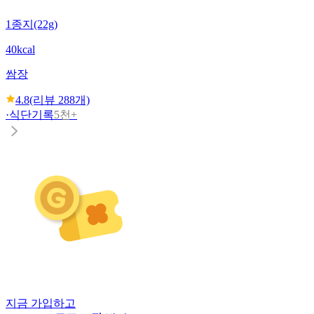
1종지(22g)
40kcal
쌈장
4.8
(리뷰
288
개)
·
식단기록
5천+
지금 가입하고