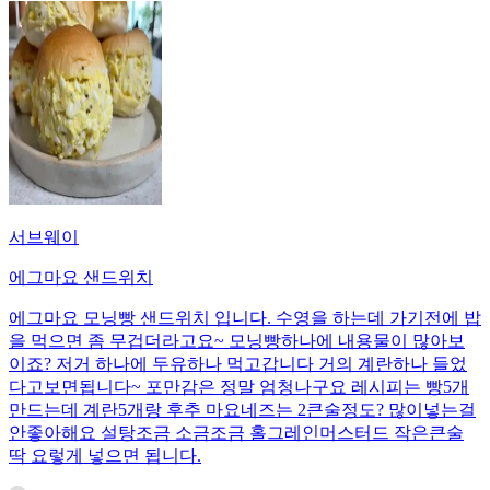
서브웨이
에그마요 샌드위치
에그마요 모닝빵 샌드위치 입니다. 수영을 하는데 가기전에 밥
을 먹으면 좀 무겁더라고요~ 모닝빵하나에 내용물이 많아보
이죠? 저거 하나에 두유하나 먹고갑니다 거의 계란하나 들었
다고보면됩니다~ 포만감은 정말 엄청나구요 레시피는 빵5개
만드는데 계란5개랑 후추 마요네즈는 2큰술정도? 많이넣는걸
안좋아해요 설탕조금 소금조금 홀그레인머스터드 작은큰술
딱 요렇게 넣으면 됩니다.