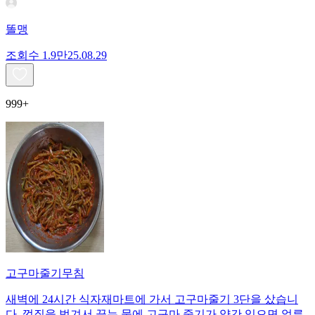
똘맹
조회수
1.9만
25.08.29
999+
고구마줄기무침
새벽에 24시간 식자재마트에 가서 고구마줄기 3단을 샀습니
다. 껍질을 벗겨서 끓는 물에 고구마 줄기가 약간 익으면 얼른