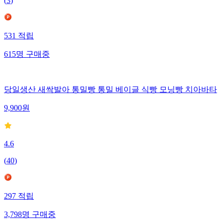
(
3
)
531
적립
615
명
구매중
당일생산 새싹발아 통밀빵 통밀 베이글 식빵 모닝빵 치아바타
9,900
원
4.6
(
40
)
297
적립
3,798
명
구매중