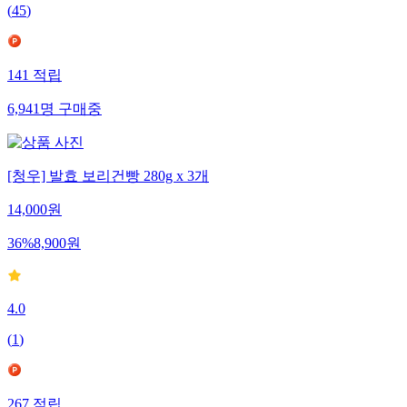
(
45
)
141
적립
6,941
명
구매중
[청우] 발효 보리건빵 280g x 3개
14,000
원
36
%
8,900
원
4.0
(
1
)