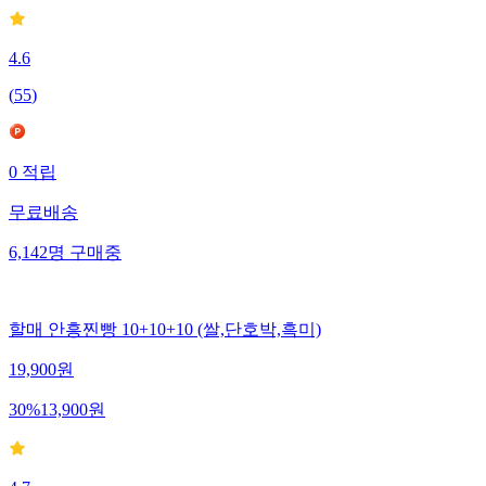
4.6
(
55
)
0
적립
무료배송
6,142
명
구매중
할매 안흥찐빵 10+10+10 (쌀,단호박,흑미)
19,900
원
30
%
13,900
원