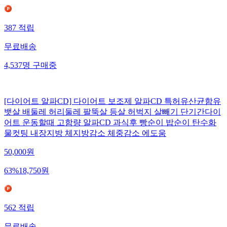
387
적립
무료배송
4,537
명
구매중
[다이어트 알파CD] 다이어트 보조제 알파CD 특허유산균함유
뱃살 배둘레 허리둘레 팔뚝살 등살 허벅지 살빼기 단기간다이
어트 운동할때 고함량 알파CD 과식후 빵순이 밥순이 탄수화
물컷팅 내장지방 체지방감소 체중감소 에도움
50,000
원
63
%
18,750
원
562
적립