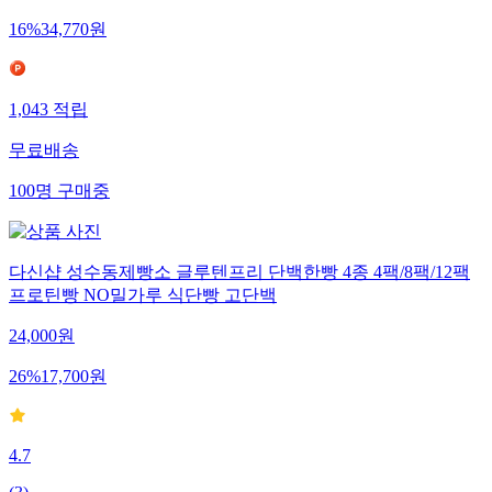
16
%
34,770
원
1,043
적립
무료배송
100
명
구매중
다신샵 성수동제빵소 글루텐프리 단백한빵 4종 4팩/8팩/12팩
프로틴빵 NO밀가루 식단빵 고단백
24,000
원
26
%
17,700
원
4.7