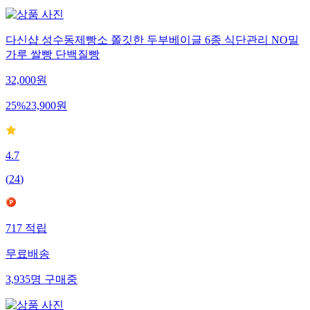
다신샵 성수동제빵소 쫄깃한 두부베이글 6종 식단관리 NO밀
가루 쌀빵 단백질빵
32,000
원
25
%
23,900
원
4.7
(
24
)
717
적립
무료배송
3,935
명
구매중