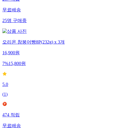
267
적립
무료배송
25
명
구매중
오리온 참붕어빵8P(232g) x 3개
16,900
원
7
%
15,800
원
5.0
(
1
)
474
적립
무료배송