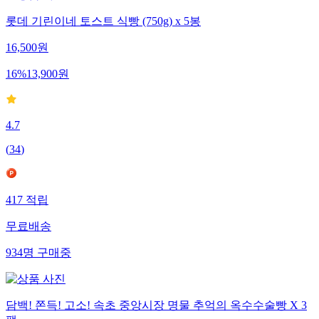
롯데 기린이네 토스트 식빵 (750g) x 5봉
16,500
원
16
%
13,900
원
4.7
(
34
)
417
적립
무료배송
934
명
구매중
담백! 쫀득! 고소! 속초 중앙시장 명물 추억의 옥수수술빵 X 3