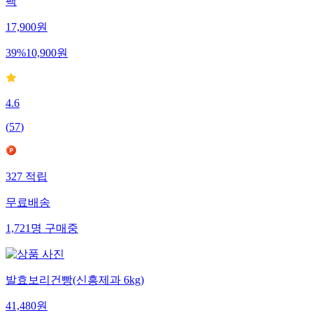
팩
17,900
원
39
%
10,900
원
4.6
(
57
)
327
적립
무료배송
1,721
명
구매중
발효보리건빵(신흥제과 6kg)
41,480
원