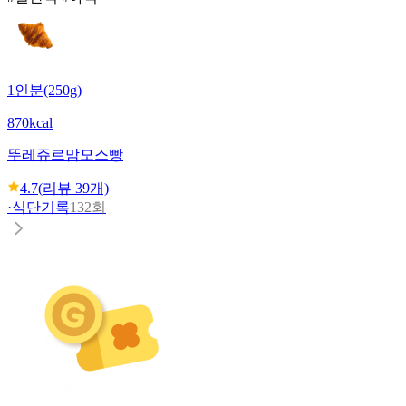
1인분(250g)
870kcal
뚜레쥬르
맘모스빵
4.7
(리뷰
39
개)
·
식단기록
132회