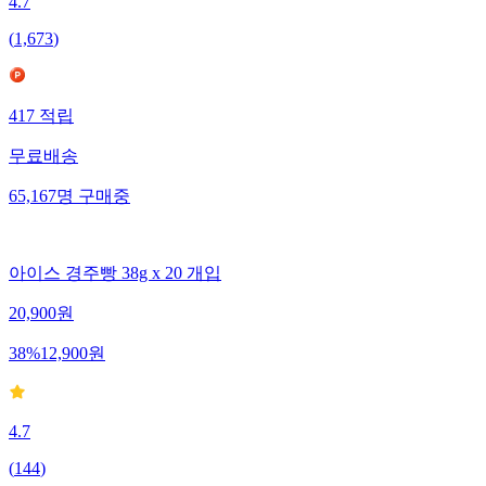
4.7
(
1,673
)
417
적립
무료배송
65,167
명
구매중
아이스 경주빵 38g x 20 개입
20,900
원
38
%
12,900
원
4.7
(
144
)