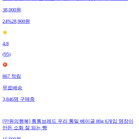
38,000
원
24
%
28,900
원
4.8
(
95
)
867
적립
무료배송
3,846
명
구매중
[만원의행복] 통통브레드 우리 통밀 베이글 80g 6개입 명장이
만든 소화 잘 되는 빵