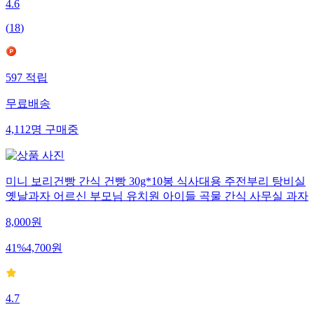
4.6
(
18
)
597
적립
무료배송
4,112
명
구매중
미니 보리건빵 간식 건빵 30g*10봉 식사대용 주전부리 탕비실
옛날과자 어르신 부모님 유치원 아이들 곡물 간식 사무실 과자
8,000
원
41
%
4,700
원
4.7