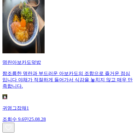
명란아보카도덮밥
짭조름한 명란과 부드러운 아보카도의 조합으로 즐거운 점심
입니다 야채가 적절하게 들어가서 식감을 놓치지 않고 매우 만
족합니다.
귀염그잡채1
조회수
9.6만
25.08.28