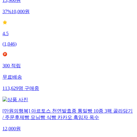
15,900
원
37
%
10,000
원
4.5
(
1,046
)
300
적립
무료배송
113,629
명
구매중
[만원의행복] 아르토스 천연발효종 통밀빵 10종 3팩 골라담기
/ 주문후제빵 모닝빵 식빵 카카오 흑임자 옥수
12,000
원