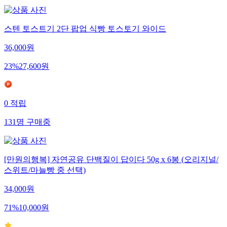
스텐 토스트기 2단 팝업 식빵 토스토기 와이드
36,000
원
23
%
27,600
원
0
적립
131
명
구매중
[만원의행복] 자연공유 단백질이 답이다 50g x 6봉 (오리지널/
스위트/마늘빵 중 선택)
34,000
원
71
%
10,000
원