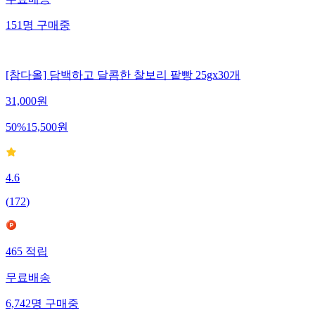
무료배송
151
명
구매중
[참다올] 담백하고 달콤한 찰보리 팥빵 25gx30개
31,000
원
50
%
15,500
원
4.6
(
172
)
465
적립
무료배송
6,742
명
구매중