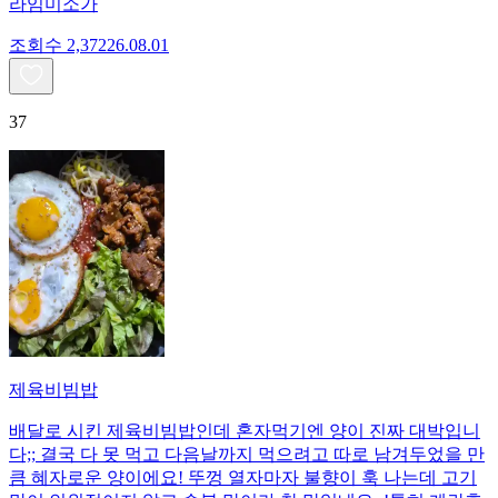
라임미소가
조회수
2,372
26.08.01
37
제육비빔밥
배달로 시킨 제육비빔밥인데 혼자먹기엔 양이 진짜 대박입니
다;; 결국 다 못 먹고 다음날까지 먹으려고 따로 남겨두었을 만
큼 혜자로운 양이에요! 뚜껑 열자마자 불향이 훅 나는데 고기