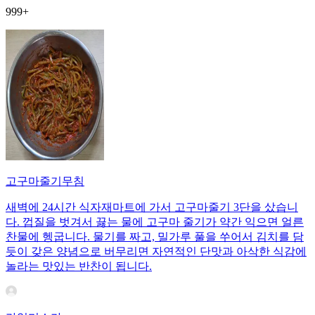
999+
고구마줄기무침
새벽에 24시간 식자재마트에 가서 고구마줄기 3단을 샀습니
다. 껍질을 벗겨서 끓는 물에 고구마 줄기가 약간 익으면 얼른
찬물에 헹굽니다. 물기를 짜고, 밀가루 풀을 쑤어서 김치를 담
듯이 갖은 양념으로 버무리면 자연적인 단맛과 아삭한 식감에
놀라는 맛있는 반찬이 됩니다.