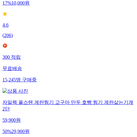
17
%
10,000
원
4.6
(
206
)
300
적립
무료배송
15,245
명
구매중
자일렉 올스텐 계란찜기 고구마 만두 호빵 찜기 계란삶는기계
2단
59,900
원
50
%
29,900
원