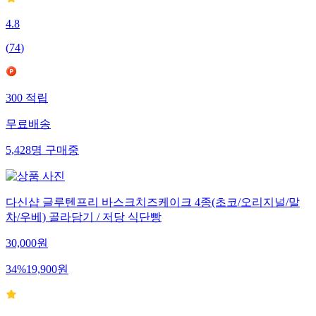
4.8
(
74
)
300
적립
무료배송
5,428
명
구매중
다신샵 글루텐프리 바스크치즈케이크 4종(초코/오리지널/말
차/우베) 골라담기 / 저당 식단빵
30,000
원
34
%
19,900
원