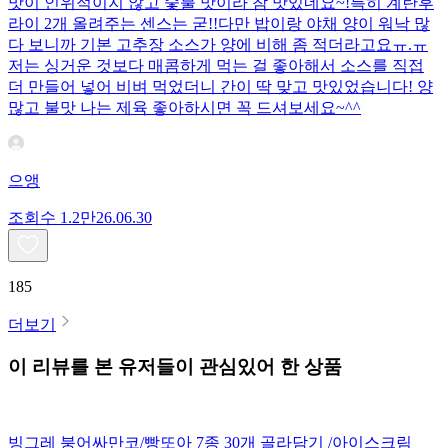
맛이 인위적이지 않고 숯불 맛이라 참 맛있네요~!특히 계란후
라이 2개 올려주는 센스는 굳!! ​다만 밥이랑 야채 양이 워낙 많
다 보니까 기본 고추장 소스가 양에 비해 좀 적더라고요ㅠ.ㅠ
저는 싱거운 것보다 매콤하게 먹는 걸 좋아해서 소스를 직접
더 만들어 넣어 비벼 먹었더니 간이 딱 맞고 맛있었습니다! 양
많고 불맛 나는 제육 좋아하시면 꼭 드셔보세요~^^
으앵
조회수
1.2만
26.06.30
185
더보기
이 리뷰를 본 유저들이 관심있어 한 상품
빙그레 붕어싸만코/빵또아 7종 30개 골라담기 /아이스크림