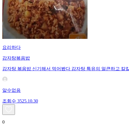
요리하다
감자탕볶음밥
감자탕 볶음밥 신기해서 먹어봤다 감자탕 특유의 얼큰하고 칼칼
알수없음
조회수
35
25.10.30
0