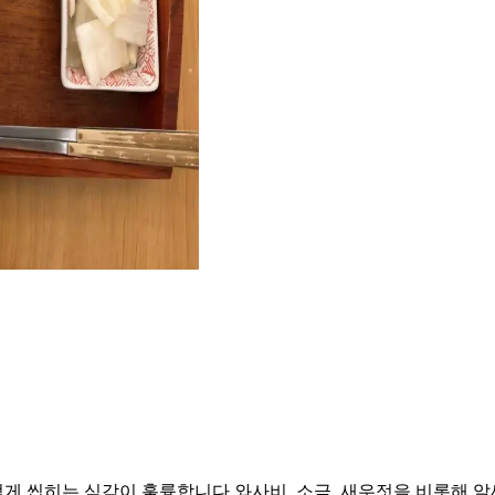
게 씹히는 식감이 훌륭합니다 와사비, 소금, 새우젓을 비롯해 