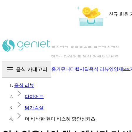
신규 회원 
칼로리와 영양성분을 검색해보세요
혈당 · 다이어트 음식 검색해보세요
음식 카테고리
홈
커뮤니티
헬시딜
음식 리뷰
영양제
NEW
음식 · 영양제 리뷰를 찾아보세요
음식 리뷰
다이어트
닭가슴살
더 바삭한 현미 비스켓 닭안심카츠