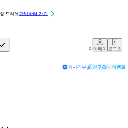
0장
드려요
가입하러 가기
마이페이지
로그인
캐시리뷰
친구초대 이벤트