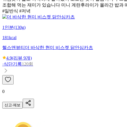
조합해 먹는 재미가 있습니다 미니 계란후라이가 올라간 밥과 
#일반식 #저녁
1인분(130g)
181kcal
헬스앤뷰티
더 바삭한 현미 비스켓 닭안심카츠
4.9
(리뷰
9
개)
·
식단기록
120회
0
신고·제보