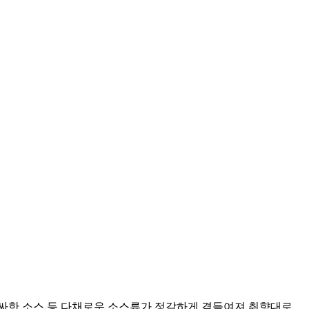
알싸한 소스 등 다채로운 소스류가 정갈하게 곁들여져 취향대로