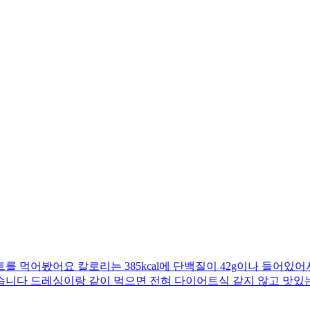
 먹어봤어요 칼로리는 385kcal에 단백질이 42g이나 들어있어
습니다 드레싱이랑 같이 먹으면 전혀 다이어트식 같지 않고 맛있