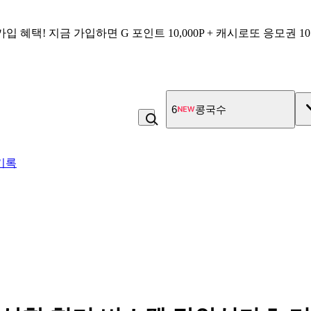
가입 혜택!
지금 가입하면
G 포인트 10,000P + 캐시로또 응모권 1
7
고100 촉촉 고구마 스틱
기록