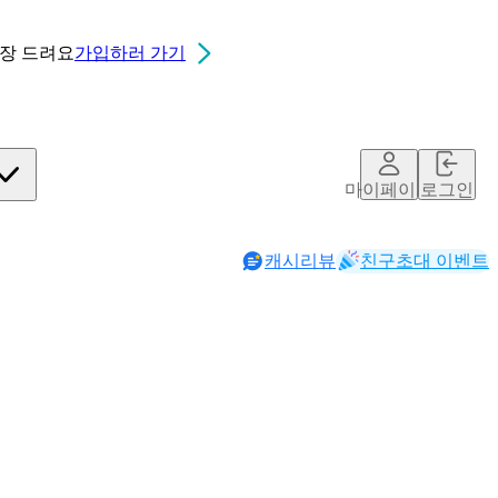
0장
드려요
가입하러 가기
마이페이지
로그인
캐시리뷰
친구초대 이벤트