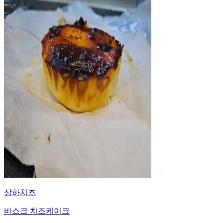
상하치즈
바스크 치즈케이크