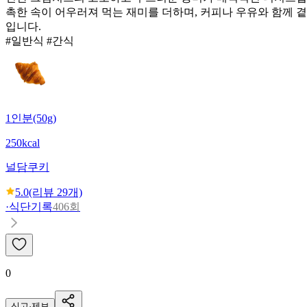
촉한 속이 어우러져 먹는 재미를 더하며, 커피나 우유와 함께 
입니다.
#일반식 #간식
1인분(50g)
250kcal
널담
쿠키
5.0
(리뷰
29
개)
·
식단기록
406회
0
신고·제보