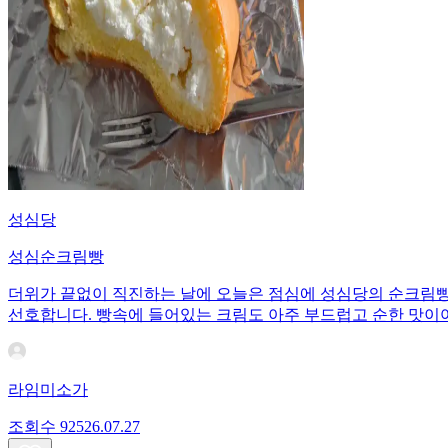
성심당
성심순크림빵
더위가 끝없이 직진하는 날에 오늘은 점심에 성심당의 순크림빵으
선호합니다. 빵속에 들어있는 크림도 아주 부드럽고 순한 맛이
라임미소가
조회수
925
26.07.27