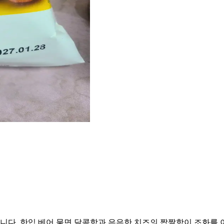
. 한입 베어 물면 달콤함과 은은한 치즈의 짭짤함이 조화를 이