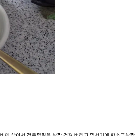
비에 삶아서 검은껍질을 살짝 건져 버리고 믹서기에 한소금살짝