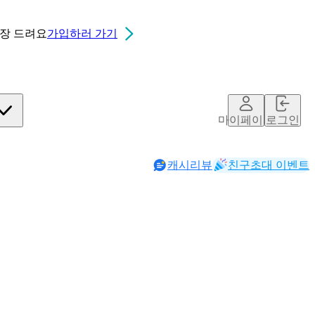
0장
드려요
가입하러 가기
마이페이지
로그인
캐시리뷰
친구초대 이벤트