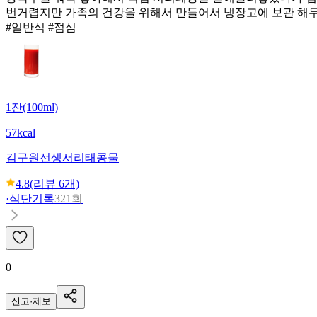
번거렵지만 가족의 건강을 위해서 만들어서 냉장고에 보관 해
#일반식 #점심
1잔(100ml)
57kcal
김구원선생
서리태콩물
4.8
(리뷰
6
개)
·
식단기록
321회
0
신고·제보