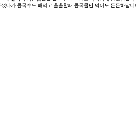
두섰다가 콩국수도 해먹고 출출할때 콩국물만 먹어도 든든하답