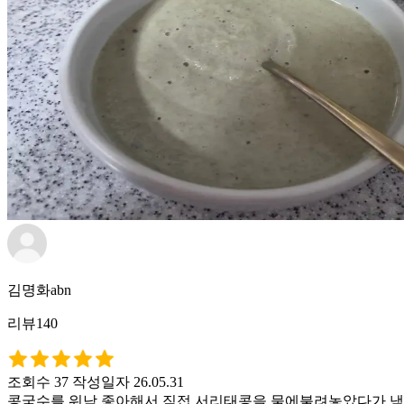
김명화abn
리뷰140
조회수 37
작성일자 26.05.31
콩국수를 워낙 좋아해서 직접 서리태콩을 물에불려놓았다가 냄