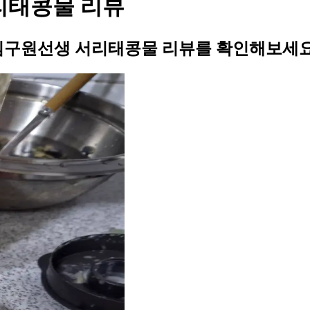
리태콩물 리뷰
 김구원선생 서리태콩물 리뷰를 확인해보세요