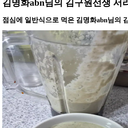
김명화abn님의 김구원선생 서
점심에 일반식으로 먹은 김명화abn님의