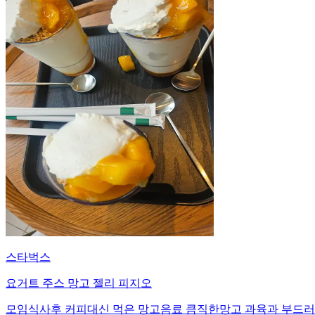
스타벅스
요거트 주스 망고 젤리 피지오
모임식사후 커피대신 먹은 망고음료 큼직한망고 과육과 부드러운