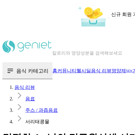
신규 회원 
칼로리와 영양성분을 검색해보세요
혈당 · 다이어트 음식 검색해보세요
음식 · 영양제 리뷰를 찾아보세요
음식 카테고리
홈
커뮤니티
헬시딜
음식 리뷰
영양제
NEW
음식 리뷰
음료
주스 / 과즙음료
서리태콩물