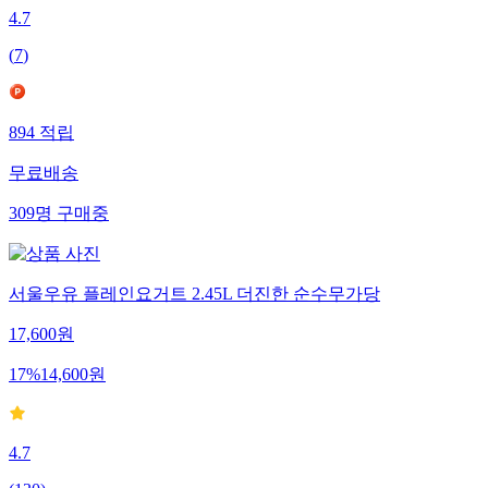
4.7
(
7
)
894
적립
무료배송
309
명
구매중
서울우유 플레인요거트 2.45L 더진한 순수무가당
17,600
원
17
%
14,600
원
4.7