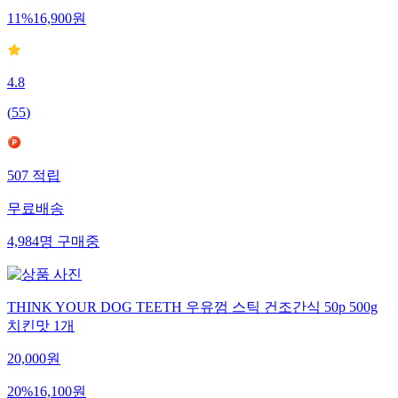
11
%
16,900
원
4.8
(
55
)
507
적립
무료배송
4,984
명
구매중
THINK YOUR DOG TEETH 우유껌 스틱 건조간식 50p 500g
치킨맛 1개
20,000
원
20
%
16,100
원