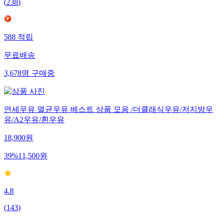
(
238
)
588
적립
무료배송
3,678
명
구매중
연세우유 멸균우유 베스트 상품 모음 /더클래식우유/저지방우
유/A2우유/흰우유
18,900
원
39
%
11,500
원
4.8
(
143
)