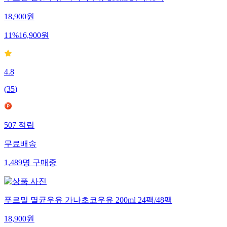
푸르밀 멸균우유 바나나우유 200ml 24팩/48팩
18,900
원
11
%
16,900
원
4.8
(
35
)
507
적립
무료배송
1,489
명
구매중
푸르밀 멸균우유 가나초코우유 200ml 24팩/48팩
18,900
원