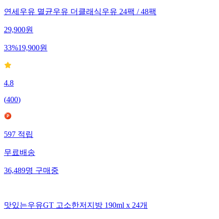
연세우유 멸균우유 더클래식우유 24팩 / 48팩
29,900
원
33
%
19,900
원
4.8
(
400
)
597
적립
무료배송
36,489
명
구매중
맛있는우유GT 고소한저지방 190ml x 24개