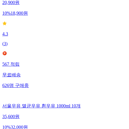
20,900
원
10
%
18,900
원
4.3
(
3
)
567
적립
무료배송
626
명
구매중
서울우유 멸균우유 흰우유 1000ml 10개
35,600
원
10
%
32,000
원