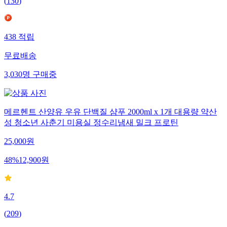
(
130
)
438
적립
무료배송
3,030
명
구매중
메르헨트 산양유 우유 단백질 샴푸 2000ml x 1개 대용량 약산
성 청소년 사춘기 미용실 정수리냄새 밀크 프로틴
25,000
원
48
%
12,900
원
4.7
(
209
)