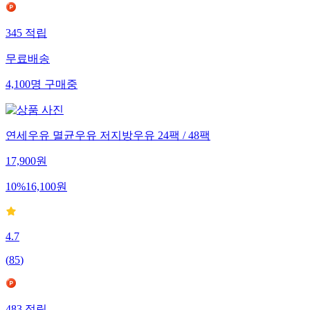
345
적립
무료배송
4,100
명
구매중
연세우유 멸균우유 저지방우유 24팩 / 48팩
17,900
원
10
%
16,100
원
4.7
(
85
)
483
적립