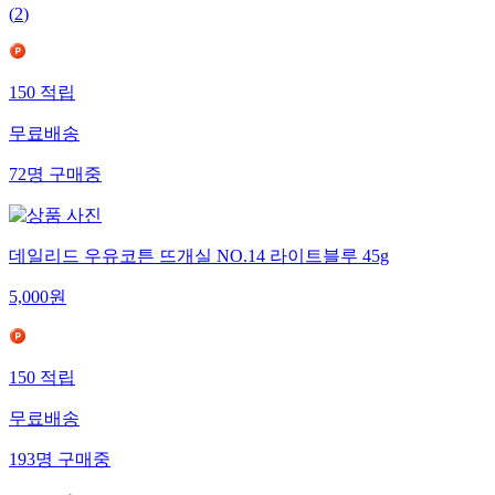
(
2
)
150
적립
무료배송
72
명
구매중
데일리드 우유코튼 뜨개실 NO.14 라이트블루 45g
5,000
원
150
적립
무료배송
193
명
구매중