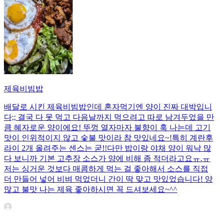
제육비빔밥
배달로 시킨 제육비빔밥인데 혼자먹기엔 양이 진짜 대박입니
다;; 결국 다 못 먹고 다음날까지 먹으려고 따로 남겨두었을 만
큼 혜자로운 양이에요! 뚜껑 열자마자 불향이 훅 나는데 고기
맛이 인위적이지 않고 숯불 맛이라 참 맛있네요~!특히 계란후
라이 2개 올려주는 센스는 굳!! ​다만 밥이랑 야채 양이 워낙 많
다 보니까 기본 고추장 소스가 양에 비해 좀 적더라고요ㅠ.ㅠ
저는 싱거운 것보다 매콤하게 먹는 걸 좋아해서 소스를 직접
더 만들어 넣어 비벼 먹었더니 간이 딱 맞고 맛있었습니다! 양
많고 불맛 나는 제육 좋아하시면 꼭 드셔보세요~^^