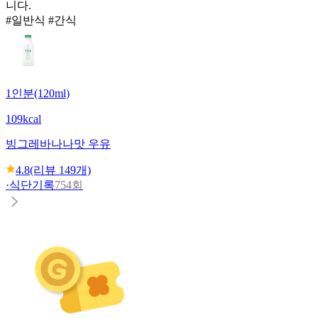
니다.
#일반식 #간식
1인분(120ml)
109kcal
빙그레
바나나맛 우유
4.8
(리뷰
149
개)
·
식단기록
754회