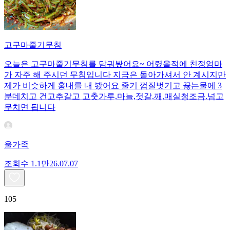
고구마줄기무침
오늘은 고구마줄기무침를 담궈봤어요~ 어렸을적에 친정엄마
가 자주 해 주시던 무침입니다 지금은 돌아가셔서 안 계시지만
제가 비슷하게 훙내를 내 봤어요 줄기 껍질벗기고 끓는물에 3
분데치고 건고추갈고 고춧가루,마늘,젓갈,깨,매실청조금.넘고
무치면 됩니다
울가족
조회수
1.1만
26.07.07
105