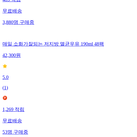
무료배송
3,880
명
구매중
매일 소화가잘되는 저지방 멸균우유 190ml 48팩
42,300
원
5.0
(
1
)
1,269
적립
무료배송
53
명
구매중