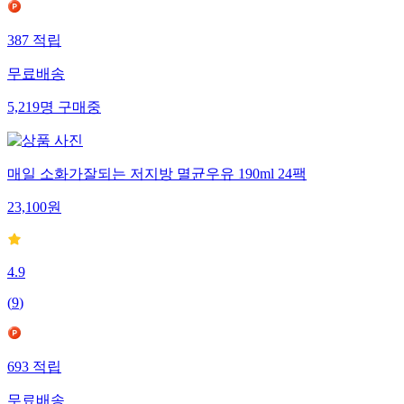
387
적립
무료배송
5,219
명
구매중
매일 소화가잘되는 저지방 멸균우유 190ml 24팩
23,100
원
4.9
(
9
)
693
적립