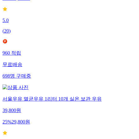
5.0
(
20
)
960
적립
무료배송
698
명
구매중
서울우유 멸균우유 1리터 10개 실온 보관 우유
39,800
원
25
%
29,800
원