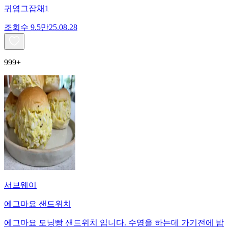
귀염그잡채1
조회수
9.5만
25.08.28
999+
서브웨이
에그마요 샌드위치
에그마요 모닝빵 샌드위치 입니다. 수영을 하는데 가기전에 밥