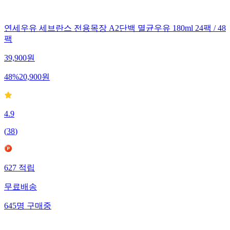
연세우유 세브란스 전용목장 A2단백 멸균우유 180ml 24팩 / 48
팩
39,900
원
48
%
20,900
원
4.9
(
38
)
627
적립
무료배송
645
명
구매중