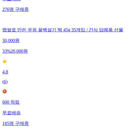
무료배송
276
명
구매중
멥쌀로 만든 우유 꿀백설기 떡 45g 35개입 / 간식 답례품 선물
30,000
원
33
%
20,000
원
4.8
(
6
)
600
적립
무료배송
185
명
구매중