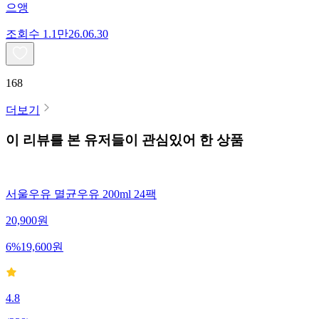
으앵
조회수
1.1만
26.06.30
168
더보기
이 리뷰를 본 유저들이 관심있어 한 상품
서울우유 멸균우유 200ml 24팩
20,900
원
6
%
19,600
원
4.8