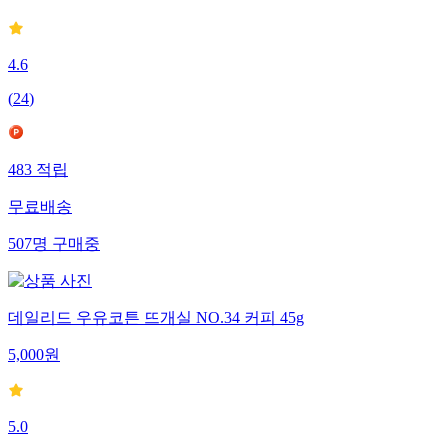
4.6
(
24
)
483
적립
무료배송
507
명
구매중
데일리드 우유코튼 뜨개실 NO.34 커피 45g
5,000
원
5.0