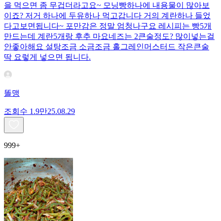
을 먹으면 좀 무겁더라고요~ 모닝빵하나에 내용물이 많아보
이죠? 저거 하나에 두유하나 먹고갑니다 거의 계란하나 들었
다고보면됩니다~ 포만감은 정말 엄청나구요 레시피는 빵5개
만드는데 계란5개랑 후추 마요네즈는 2큰술정도? 많이넣는걸
안좋아해요 설탕조금 소금조금 홀그레인머스터드 작은큰술
딱 요렇게 넣으면 됩니다.
똘맹
조회수
1.9만
25.08.29
999+