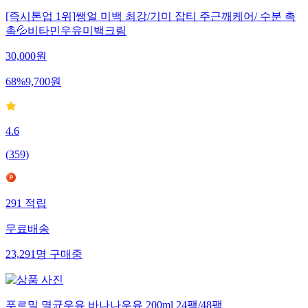
[즉시톤업 1위]쌩얼 미백 최강/기미 잡티 주근깨케어/ 수분 촉
촉💦비타민우유미백크림
30,000
원
68
%
9,700
원
4.6
(
359
)
291
적립
무료배송
23,291
명
구매중