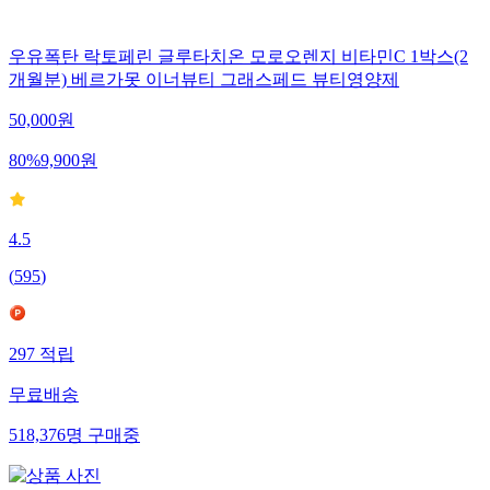
우유폭탄 락토페린 글루타치온 모로오렌지 비타민C 1박스(2
개월분) 베르가못 이너뷰티 그래스페드 뷰티영양제
50,000
원
80
%
9,900
원
4.5
(
595
)
297
적립
무료배송
518,376
명
구매중