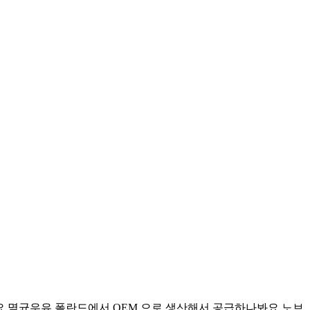
요 멸균우유 폴란드에서 OEM 으로 생산해서 공급하나봐요 노브