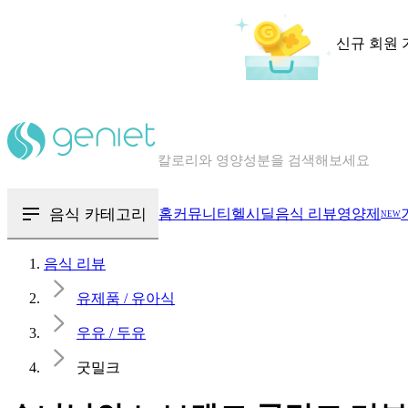
신규 회원 
칼로리와 영양성분을 검색해보세요
혈당 · 다이어트 음식 검색해보세요
음식 카테고리
홈
커뮤니티
헬시딜
음식 리뷰
영양제
NEW
음식 · 영양제 리뷰를 찾아보세요
음식 리뷰
유제품 / 유아식
우유 / 두유
굿밀크