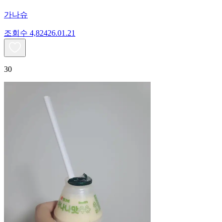
가나슈
조회수
4,824
26.01.21
30