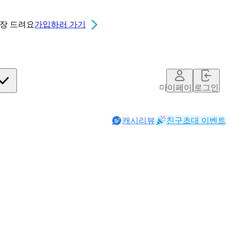
0장
드려요
가입하러 가기
마이페이지
로그인
캐시리뷰
친구초대 이벤트