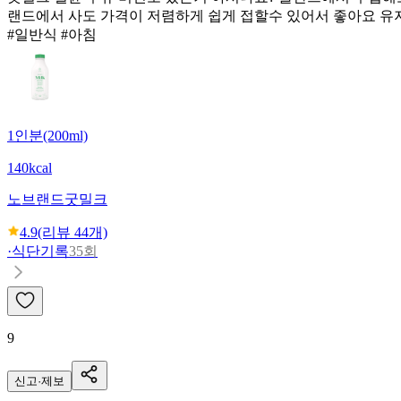
랜드에서 사도 가격이 저렴하게 쉽게 접할수 있어서 좋아요 유
#일반식 #아침
1인분(200ml)
140kcal
노브랜드
굿밀크
4.9
(리뷰
44
개)
·
식단기록
35회
9
신고·제보