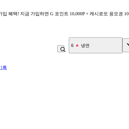
가입 혜택!
지금 가입하면
G 포인트 10,000P + 캐시로또 응모권 1
7
김치
기록