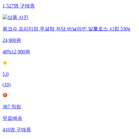
1,527
명
구매중
몽크슈 프리미엄 무설탕 저당 바닐라빈 알룰로스 시럽 530g
24,900
원
48
%
12,900
원
5.0
(
10
)
387
적립
무료배송
416
명
구매중