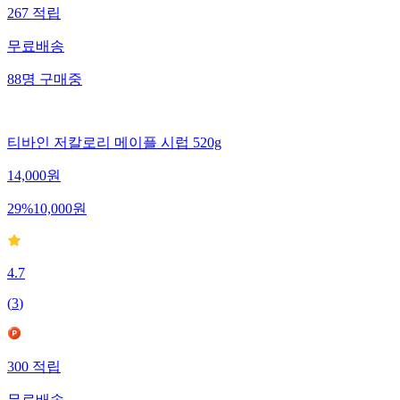
267
적립
무료배송
88
명
구매중
티바인 저칼로리 메이플 시럽 520g
14,000
원
29
%
10,000
원
4.7
(
3
)
300
적립