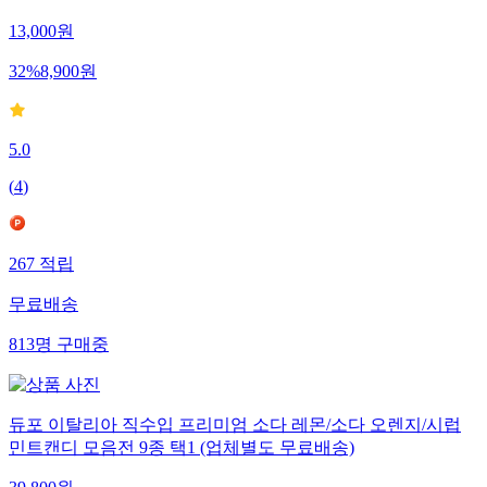
13,000
원
32
%
8,900
원
5.0
(
4
)
267
적립
무료배송
813
명
구매중
듀포 이탈리아 직수입 프리미엄 소다 레몬/소다 오렌지/시럽
민트캔디 모음전 9종 택1 (업체별도 무료배송)