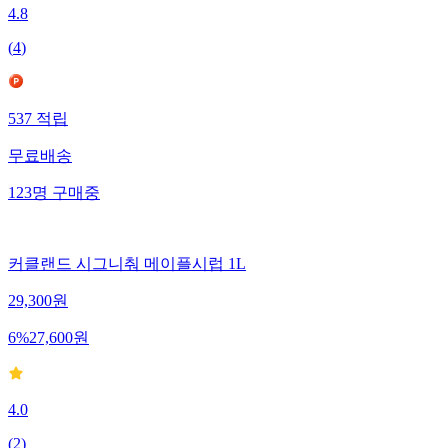
4.8
(
4
)
537
적립
무료배송
123
명
구매중
커클랜드 시그니춰 메이플시럽 1L
29,300
원
6
%
27,600
원
4.0