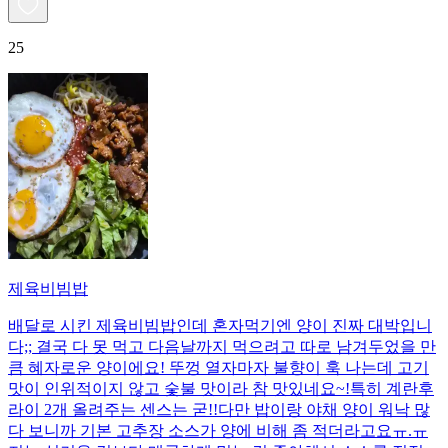
25
제육비빔밥
배달로 시킨 제육비빔밥인데 혼자먹기엔 양이 진짜 대박입니
다;; 결국 다 못 먹고 다음날까지 먹으려고 따로 남겨두었을 만
큼 혜자로운 양이에요! 뚜껑 열자마자 불향이 훅 나는데 고기
맛이 인위적이지 않고 숯불 맛이라 참 맛있네요~!특히 계란후
라이 2개 올려주는 센스는 굳!! ​다만 밥이랑 야채 양이 워낙 많
다 보니까 기본 고추장 소스가 양에 비해 좀 적더라고요ㅠ.ㅠ