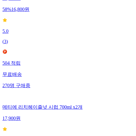
58
%
16,800
원
5.0
(
3
)
504
적립
무료배송
270
명
구매중
메티에 리치헤이즐넛 시럽 700ml x2개
17,900
원