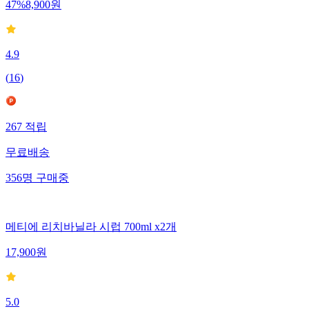
47
%
8,900
원
4.9
(
16
)
267
적립
무료배송
356
명
구매중
메티에 리치바닐라 시럽 700ml x2개
17,900
원
5.0