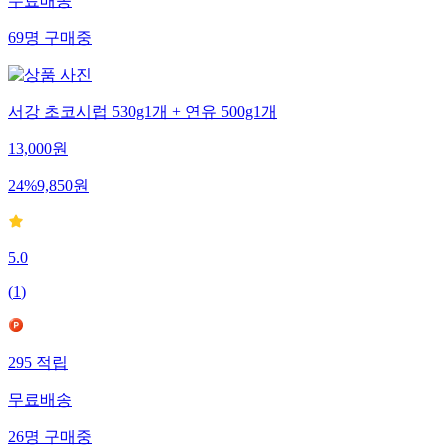
무료배송
69
명
구매중
서강 초코시럽 530g1개 + 연유 500g1개
13,000
원
24
%
9,850
원
5.0
(
1
)
295
적립
무료배송
26
명
구매중