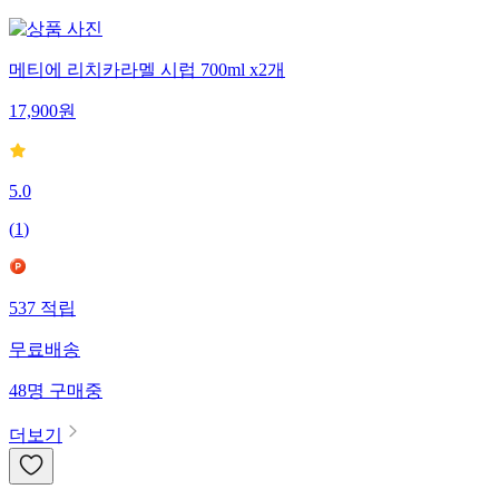
메티에 리치카라멜 시럽 700ml x2개
17,900
원
5.0
(
1
)
537
적립
무료배송
48
명
구매중
더보기