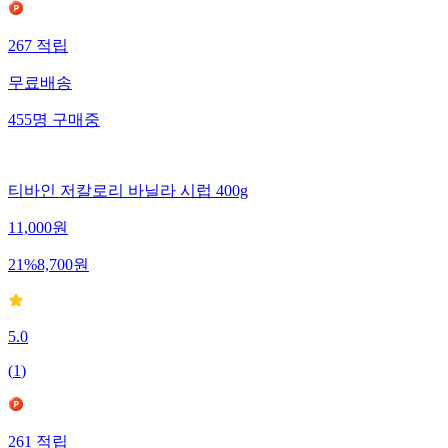
267
적립
무료배송
455
명
구매중
티바인 저칼로리 바닐라 시럽 400g
11,000
원
21
%
8,700
원
5.0
(
1
)
261
적립