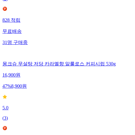
(
2
)
828
적립
무료배송
31
명
구매중
몽크슈 무설탕 저당 카라멜향 알룰로스 커피시럽 530g
16,900
원
47
%
8,900
원
5.0
(
3
)