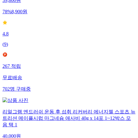
39,800
원
78
%
8,900
원
4.8
(
9
)
267
적립
무료배송
702
명
구매중
리얼그램 엔드러쉬 운동 후 섭취 리커버리 에너지젤 스포츠 뉴
트리션 메이플시럽 마그네슘 애사비 40g x 14포 1~12박스 모
음 택 1
40,000
원