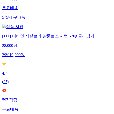
무료배송
575
명
구매중
[1+1] 티바인 저칼로리 알룰로스 시럽 520g 골라담기
28,000
원
29
%
19,900
원
4.7
(
25
)
597
적립
무료배송