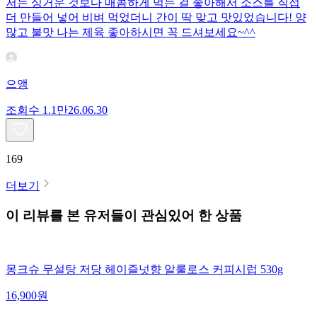
저는 싱거운 것보다 매콤하게 먹는 걸 좋아해서 소스를 직접
더 만들어 넣어 비벼 먹었더니 간이 딱 맞고 맛있었습니다! 양
많고 불맛 나는 제육 좋아하시면 꼭 드셔보세요~^^
으앵
조회수
1.1만
26.06.30
169
더보기
이 리뷰를 본 유저들이 관심있어 한 상품
몽크슈 무설탕 저당 헤이즐넛향 알룰로스 커피시럽 530g
16,900
원