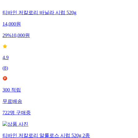
티바인 저칼로리 바닐라 시럽 520g
14,000
원
29
%
10,000
원
4.9
(
8
)
300
적립
무료배송
722
명
구매중
티바인 저칼로리 알룰로스 시럽 520g 2종