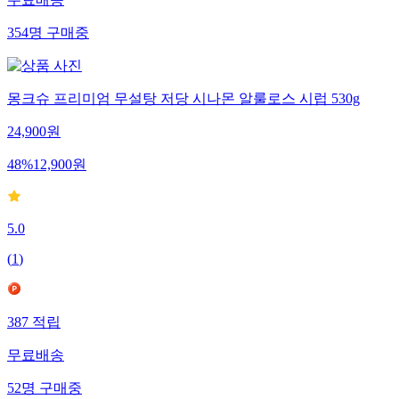
무료배송
354
명
구매중
몽크슈 프리미엄 무설탕 저당 시나몬 알룰로스 시럽 530g
24,900
원
48
%
12,900
원
5.0
(
1
)
387
적립
무료배송
52
명
구매중