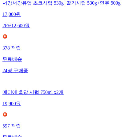
서강서강유업 초코시럽 530g+딸기시럽 530g+연유 500g
17,000
원
26
%
12,600
원
378
적립
무료배송
24
명
구매중
메티에 흑당 시럽 750ml x2개
19,900
원
597
적립