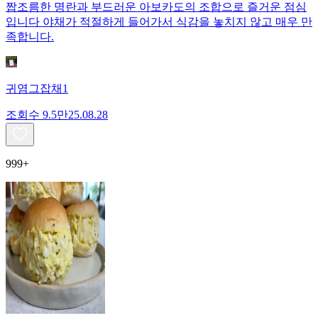
짭조름한 명란과 부드러운 아보카도의 조합으로 즐거운 점심
입니다 야채가 적절하게 들어가서 식감을 놓치지 않고 매우 만
족합니다.
귀염그잡채1
조회수
9.5만
25.08.28
999+