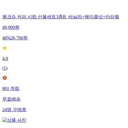
몽크슈 커피 시럽 선물세트3종B_바닐라+헤이즐넛+카라멜
49,900
원
46
%
26,700
원
4.0
(
1
)
801
적립
무료배송
24
명
구매중