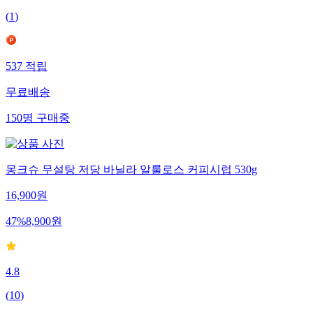
(
1
)
537
적립
무료배송
150
명
구매중
몽크슈 무설탕 저당 바닐라 알룰로스 커피시럽 530g
16,900
원
47
%
8,900
원
4.8
(
10
)