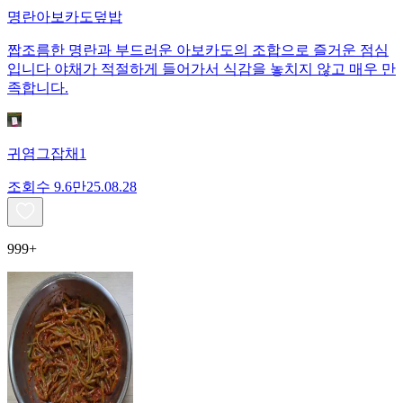
명란아보카도덮밥
짭조름한 명란과 부드러운 아보카도의 조합으로 즐거운 점심
입니다 야채가 적절하게 들어가서 식감을 놓치지 않고 매우 만
족합니다.
귀염그잡채1
조회수
9.6만
25.08.28
999+