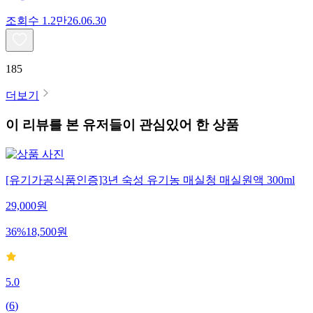
조회수
1.2만
26.06.30
185
더보기
이 리뷰를 본 유저들이 관심있어 한 상품
[유기가공식품인증]3년 숙성 유기농 매실청 매실원액 300ml
29,000
원
36
%
18,500
원
5.0
(
6
)