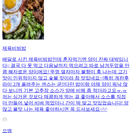
제육비빔밥
배달로 시킨 제육비빔밥인데 혼자먹기엔 양이 진짜 대박입니
다;; 결국 다 못 먹고 다음날까지 먹으려고 따로 남겨두었을 만
큼 혜자로운 양이에요! 뚜껑 열자마자 불향이 훅 나는데 고기
맛이 인위적이지 않고 숯불 맛이라 참 맛있네요~!특히 계란후
라이 2개 올려주는 센스는 굳!! ​다만 밥이랑 야채 양이 워낙 많
다 보니까 기본 고추장 소스가 양에 비해 좀 적더라고요ㅠ.ㅠ
저는 싱거운 것보다 매콤하게 먹는 걸 좋아해서 소스를 직접
더 만들어 넣어 비벼 먹었더니 간이 딱 맞고 맛있었습니다! 양
많고 불맛 나는 제육 좋아하시면 꼭 드셔보세요~^^
으앵