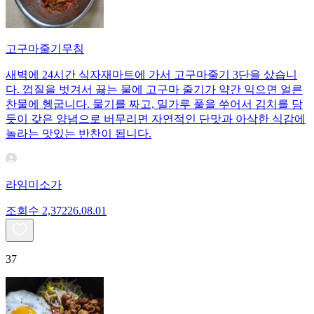
고구마줄기무침
새벽에 24시간 식자재마트에 가서 고구마줄기 3단을 샀습니
다. 껍질을 벗겨서 끓는 물에 고구마 줄기가 약간 익으면 얼른
찬물에 헹굽니다. 물기를 짜고, 밀가루 풀을 쑤어서 김치를 담
듯이 갖은 양념으로 버무리면 자연적인 단맛과 아삭한 식감에
놀라는 맛있는 반찬이 됩니다.
라임미소가
조회수
2,372
26.08.01
37