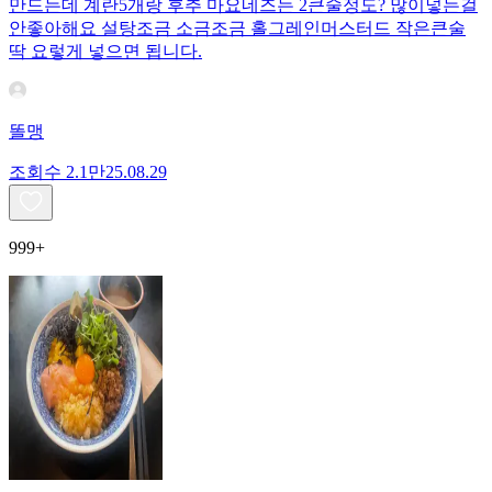
만드는데 계란5개랑 후추 마요네즈는 2큰술정도? 많이넣는걸
안좋아해요 설탕조금 소금조금 홀그레인머스터드 작은큰술
딱 요렇게 넣으면 됩니다.
똘맹
조회수
2.1만
25.08.29
999+