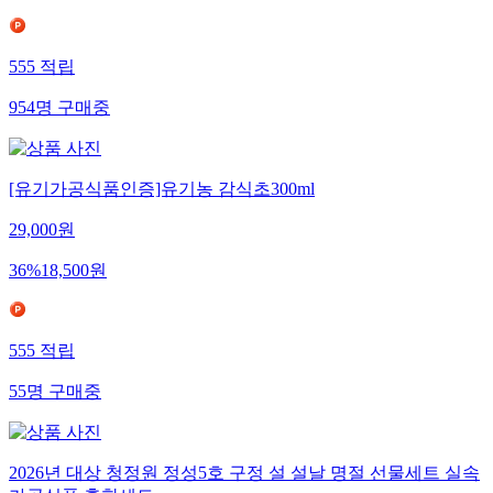
555
적립
954
명
구매중
[유기가공식품인증]유기농 감식초300ml
29,000
원
36
%
18,500
원
555
적립
55
명
구매중
2026년 대상 청정원 정성5호 구정 설 설날 명절 선물세트 실속