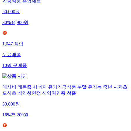
가공식품 혼합세트
50,000
원
30
%
34,900
원
1,047
적립
무료배송
10
명
구매중
애사비 레몬즙 시너지 유기가공식품 분말 유기농 중년 사과초
모식초 식약청인정 식약처인증 착즙
30,000
원
16
%
25,200
원