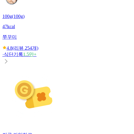
100g(100g)
47kcal
쭈꾸미
4.8
(리뷰
254
개)
·
식단기록
1.5만+