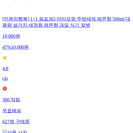
[만원의행복] 1+1 쉼표365 마마프랑 주방세제 레몬향 500ml 대
용량 설거지 세정용 레몬향 과일 식기 젖병
19,000
원
47
%
10,000
원
4.8
(
4
)
300
적립
무료배송
627
명
구매중