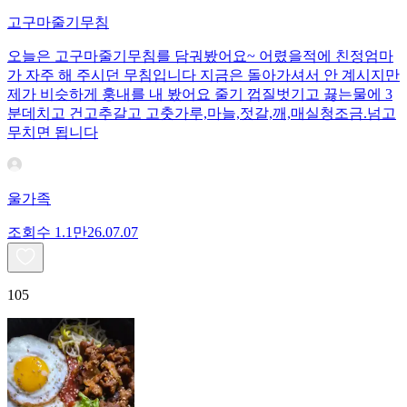
고구마줄기무침
오늘은 고구마줄기무침를 담궈봤어요~ 어렸을적에 친정엄마
가 자주 해 주시던 무침입니다 지금은 돌아가셔서 안 계시지만
제가 비슷하게 훙내를 내 봤어요 줄기 껍질벗기고 끓는물에 3
분데치고 건고추갈고 고춧가루,마늘,젓갈,깨,매실청조금.넘고
무치면 됩니다
울가족
조회수
1.1만
26.07.07
105