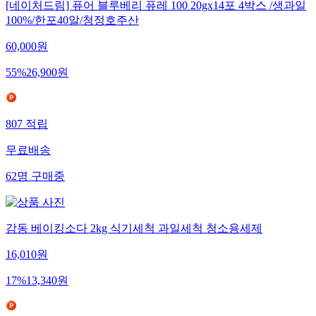
[네이처드림] 퓨어 블루베리 퓨레 100 20gx14포 4박스 /생과일
100%/한포40알/청정호주산
60,000
원
55
%
26,900
원
807
적립
무료배송
62
명
구매중
감동 베이킹소다 2kg 식기세척 과일세척 청소용세제
16,010
원
17
%
13,340
원