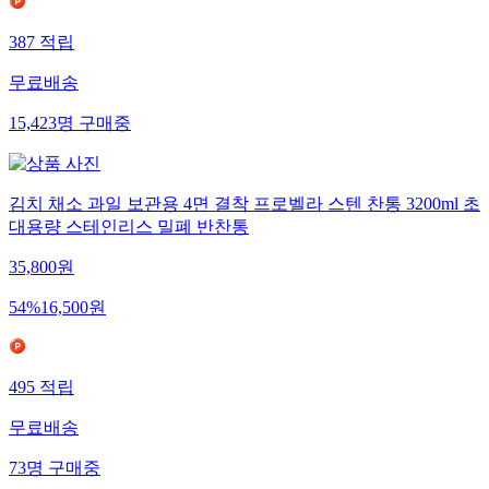
387
적립
무료배송
15,423
명
구매중
김치 채소 과일 보관용 4면 결착 프로벨라 스텐 찬통 3200ml 초
대용량 스테인리스 밀폐 반찬통
35,800
원
54
%
16,500
원
495
적립
무료배송
73
명
구매중