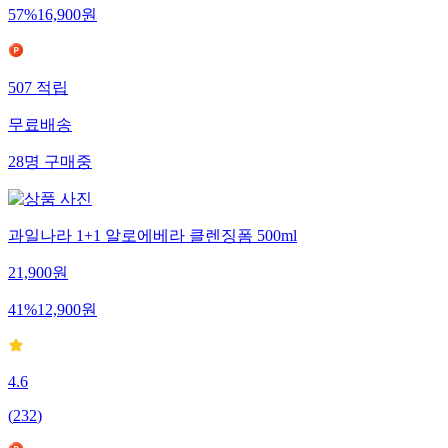
57
%
16,900
원
507
적립
무료배송
28
명
구매중
과일나라 1+1 알로에베라 클렌징폼 500ml
21,900
원
41
%
12,900
원
4.6
(
232
)