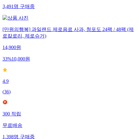
3,491
명
구매중
[만원의행복] 과일랜드 제로음료 사과, 청포도 24팩 / 48팩 (제
로칼로리, 제로슈거)
14,900
원
33
%
10,000
원
4.9
(
36
)
300
적립
무료배송
1,398
명
구매중