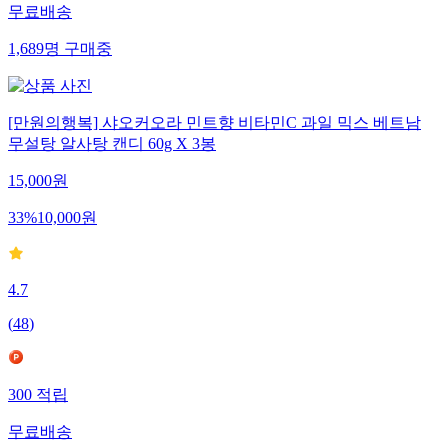
무료배송
1,689
명
구매중
[만원의행복] 샤오커오라 민트향 비타민C 과일 믹스 베트남
무설탕 알사탕 캔디 60g X 3봉
15,000
원
33
%
10,000
원
4.7
(
48
)
300
적립
무료배송