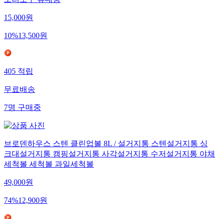
조리도구 휴대용
15,000
원
10
%
13,500
원
405
적립
무료배송
7
명
구매중
브로덴하우스 스텐 클린업볼 8L / 설거지통 스텐설거지통 싱
크대설거지통 캠핑설거지통 사각설거지통 수저설거지통 야채
세척볼 세척볼 과일세척볼
49,000
원
74
%
12,900
원