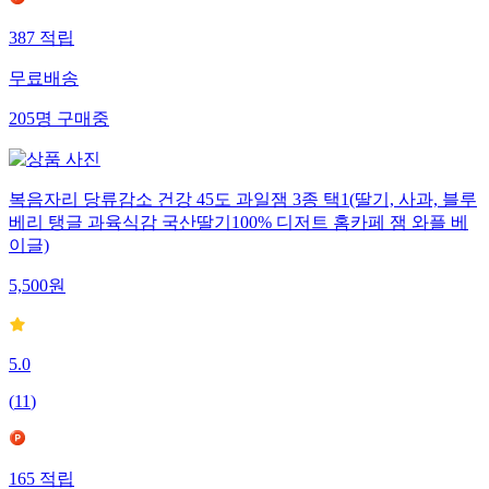
387
적립
무료배송
205
명
구매중
복음자리 당류감소 건강 45도 과일잼 3종 택1(딸기, 사과, 블루
베리 탱글 과육식감 국산딸기100% 디저트 홈카페 잼 와플 베
이글)
5,500
원
5.0
(
11
)
165
적립