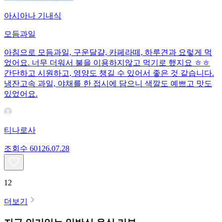
아시아나 기내식
모듬과일
아침으로 모듬과일, 구운달걀, 카페라떼, 하루견과 요렇게 먹
었어요. 너무 더워서 불을 이용하지않고 먹기로 했지요 ㅎㅎ
간단하고 시원하고, 영양도 챙길 수 있어서 좋은 것 같습니다.
냉잔고속 과일, 야채를 한 접시에 담으니 색깔도 예쁘고 맛도
있었어요.
티나로사
조회수
601
26.07.28
12
더보기