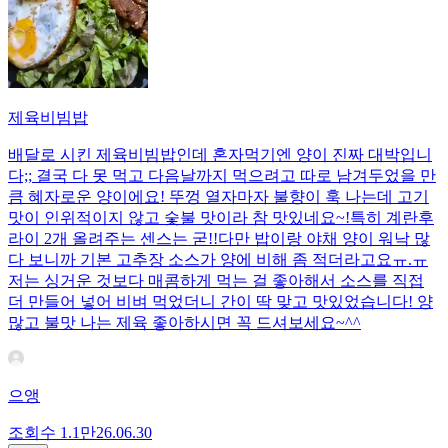
제육비빔밥
배달로 시킨 제육비빔밥인데 혼자먹기엔 양이 진짜 대박입니
다;; 결국 다 못 먹고 다음날까지 먹으려고 따로 남겨두었을 만
큼 혜자로운 양이에요! 뚜껑 열자마자 불향이 훅 나는데 고기
맛이 인위적이지 않고 숯불 맛이라 참 맛있네요~!특히 계란후
라이 2개 올려주는 센스는 굳!! ​다만 밥이랑 야채 양이 워낙 많
다 보니까 기본 고추장 소스가 양에 비해 좀 적더라고요ㅠ.ㅠ
저는 싱거운 것보다 매콤하게 먹는 걸 좋아해서 소스를 직접
더 만들어 넣어 비벼 먹었더니 간이 딱 맞고 맛있었습니다! 양
많고 불맛 나는 제육 좋아하시면 꼭 드셔보세요~^^
으앵
조회수
1.1만
26.06.30