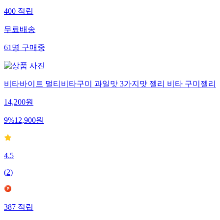
400
적립
무료배송
61
명
구매중
비타바이트 멀티비타구미 과일맛 3가지맛 젤리 비타 구미젤리
14,200
원
9
%
12,900
원
4.5
(
2
)
387
적립