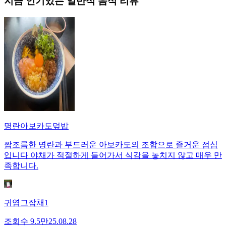
지금 인기있는
일반식
음식 리뷰
명란아보카도덮밥
짭조름한 명란과 부드러운 아보카도의 조합으로 즐거운 점심
입니다 야채가 적절하게 들어가서 식감을 놓치지 않고 매우 만
족합니다.
귀염그잡채1
조회수
9.5만
25.08.28