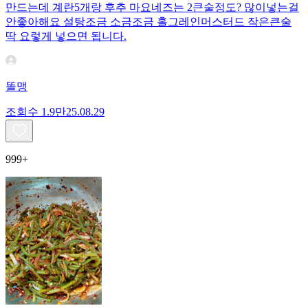
만드는데 계란5개랑 후추 마요네즈는 2큰술정도? 많이넣는걸
안좋아해요 설탕조금 소금조금 홀그레인머스터드 작은큰술
딱 요렇게 넣으면 됩니다.
똘맹
조회수
1.9만
25.08.29
999+