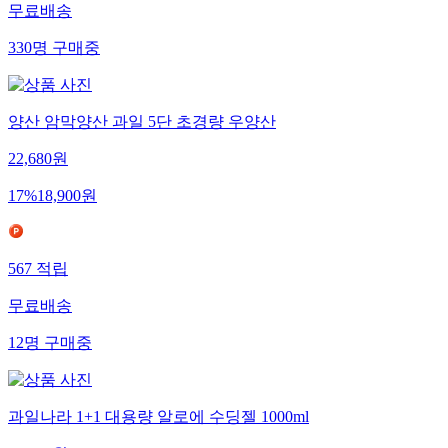
무료배송
330
명
구매중
양산 암막양산 과일 5단 초경량 우양산
22,680
원
17
%
18,900
원
567
적립
무료배송
12
명
구매중
과일나라 1+1 대용량 알로에 수딩젤 1000ml