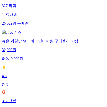
327
적립
무료배송
26,622
명
구매중
뉴온 과일맛 멀티비타민미네랄 구미젤리 80정
30,000
원
64
%
10,900
원
4.8
(
57
)
327
적립