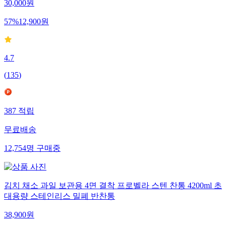
30,000
원
57
%
12,900
원
4.7
(
135
)
387
적립
무료배송
12,754
명
구매중
김치 채소 과일 보관용 4면 결착 프로벨라 스텐 찬통 4200ml 초
대용량 스테인리스 밀폐 반찬통
38,900
원