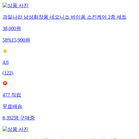
과일나라 남성화장품 네오니스 바이옴 스킨케어 2종 세트
38,000
원
58
%
15,900
원
4.6
(
122
)
477
적립
무료배송
8,392
명
구매중