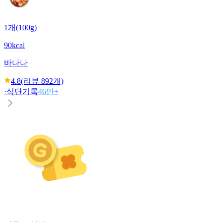
1개(100g)
90kcal
바나나
4.8
(리뷰
892
개)
·
식단기록
46만+