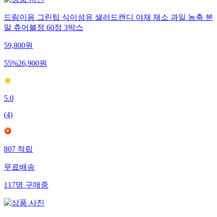
드림이음 그린팁 식이섬유 샐러드캔디 야채 채소 과일 농축 분
말 츄어블정 60정 3박스
59,800
원
55
%
26,900
원
5.0
(
4
)
807
적립
무료배송
117
명
구매중