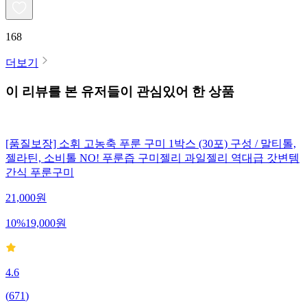
168
더보기
이 리뷰를 본 유저들이 관심있어 한 상품
[품질보장] 소휘 고농축 푸룬 구미 1박스 (30포) 구성 / 말티톨,
젤라틴, 소비톨 NO! 푸룬즙 구미젤리 과일젤리 역대급 갓변템
간식 푸룬구미
21,000
원
10
%
19,000
원
4.6
(
671
)