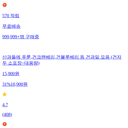
570
적립
무료배송
999,999+
명
구매중
산과들에 푸룬,건크랜베리,건블루베리 등 건과일 모음 (건자
두 소포장~대용량)
15,900
원
31
%
10,900
원
4.7
(
408
)