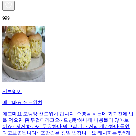
999+
서브웨이
에그마요 샌드위치
에그마요 모닝빵 샌드위치 입니다. 수영을 하는데 가기전에 밥
을 먹으면 좀 무겁더라고요~ 모닝빵하나에 내용물이 많아보
이죠? 저거 하나에 두유하나 먹고갑니다 거의 계란하나 들었
다고보면됩니다~ 포만감은 정말 엄청나구요 레시피는 빵5개