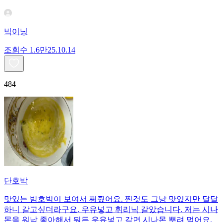
빅이닝
조회수
1.6만
25.10.14
484
단호박
맛있는 밤호박이 보여서 쪄줬어요. 찐것도 그냥 맛있지만 달달
하니 갈고싶더라구요. 우유넣고 휘리닉 갈았습니다. 저는 시나
몬을 워낙 좋아해서 뭐든 우유넣고 갈면 시나몬 뿌려 먹어요.