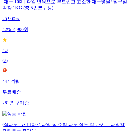
[대구 10미] 과일 연육으로 부드럽고 고소한 대구명물! 달구벌
막창 1KG (총 5인분구성)
25,900
원
42
%
14,900
원
4.7
(
7
)
447
적립
무료배송
281
명
구매중
(집과도 그린 10개) 과일 집 주방 과도 식도 칼 나이프 과일칼