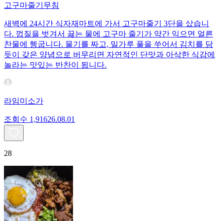
고구마줄기무침
새벽에 24시간 식자재마트에 가서 고구마줄기 3단을 샀습니
다. 껍질을 벗겨서 끓는 물에 고구마 줄기가 약간 익으면 얼른
찬물에 헹굽니다. 물기를 짜고, 밀가루 풀을 쑤어서 김치를 담
듯이 갖은 양념으로 버무리면 자연적인 단맛과 아삭한 식감에
놀라는 맛있는 반찬이 됩니다.
라임미소가
조회수
1,916
26.08.01
28