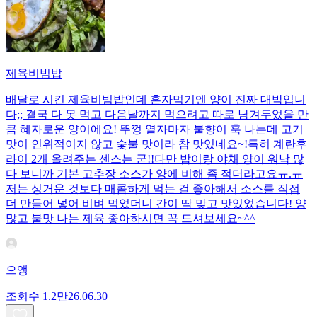
제육비빔밥
배달로 시킨 제육비빔밥인데 혼자먹기엔 양이 진짜 대박입니
다;; 결국 다 못 먹고 다음날까지 먹으려고 따로 남겨두었을 만
큼 혜자로운 양이에요! 뚜껑 열자마자 불향이 훅 나는데 고기
맛이 인위적이지 않고 숯불 맛이라 참 맛있네요~!특히 계란후
라이 2개 올려주는 센스는 굳!! ​다만 밥이랑 야채 양이 워낙 많
다 보니까 기본 고추장 소스가 양에 비해 좀 적더라고요ㅠ.ㅠ
저는 싱거운 것보다 매콤하게 먹는 걸 좋아해서 소스를 직접
더 만들어 넣어 비벼 먹었더니 간이 딱 맞고 맛있었습니다! 양
많고 불맛 나는 제육 좋아하시면 꼭 드셔보세요~^^
으앵
조회수
1.2만
26.06.30