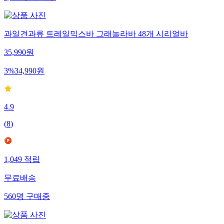
과일견과류 트레일믹스바 그래놀라바 48개 시리얼바
35,990
원
3
%
34,990
원
4.9
(
8
)
1,049
적립
무료배송
560
명
구매중