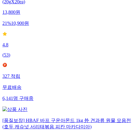
(20gX20ea)
13,800
원
21
%
10,900
원
4.8
(
53
)
327
적립
무료배송
6,141
명
구매중
[품질보장] HBAF 바프 구운아몬드 1kg 外 견과류 원물 모음전
(호두 캐슈넛 서리태볶음 피칸 마카다미아)