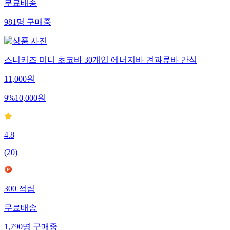
무료배송
981
명
구매중
스니커즈 미니 초코바 30개입 에너지바 견과류바 간식
11,000
원
9
%
10,000
원
4.8
(
20
)
300
적립
무료배송
1,790
명
구매중