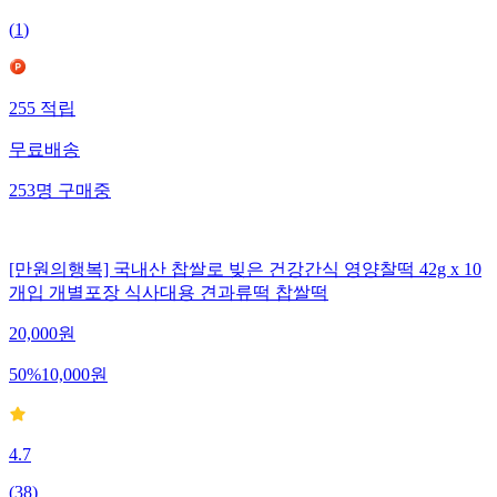
(
1
)
255
적립
무료배송
253
명
구매중
[만원의행복] 국내산 찹쌀로 빚은 건강간식 영양찰떡 42g x 10
개입 개별포장 식사대용 견과류떡 찹쌀떡
20,000
원
50
%
10,000
원
4.7