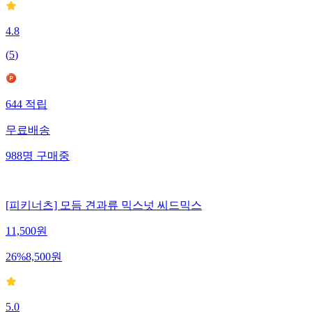
4.8
(
5
)
644
적립
무료배송
988
명
구매중
[피키너츠] 모듬 견과류 믹스넛 씨드믹스
11,500
원
26
%
8,500
원
5.0