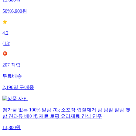
13,800
원
50
%
6,900
원
4.2
(
13
)
207
적립
무료배송
2,196
명
구매중
첨가물 없는 100% 알밤 70g 소포장 껍질제거 밤 밤알 알밤 햇
밤 견과류 베이킹재료 토핑 요리재료 간식 안주
13,800
원