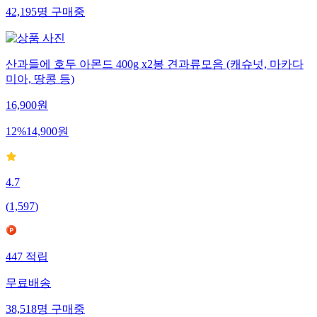
42,195
명
구매중
산과들에 호두 아몬드 400g x2봉 견과류모음 (캐슈넛, 마카다
미아, 땅콩 등)
16,900
원
12
%
14,900
원
4.7
(
1,597
)
447
적립
무료배송
38,518
명
구매중