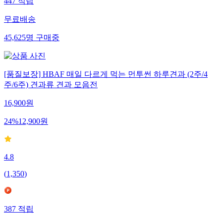
447
적립
무료배송
45,625
명
구매중
[품질보장] HBAF 매일 다르게 먹는 먼투썬 하루견과 (2주/4
주/6주) 견과류 견과 모음전
16,900
원
24
%
12,900
원
4.8
(
1,350
)
387
적립