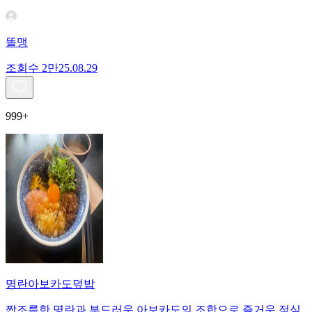
똘맹
조회수
2만
25.08.29
999+
명란아보카도덮밥
짭조름한 명란과 부드러운 아보카도의 조합으로 즐거운 점심