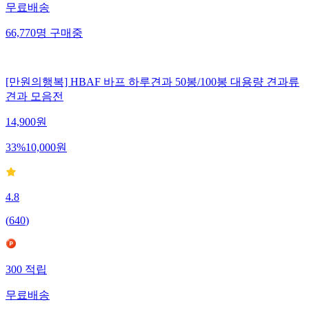
무료배송
66,770
명
구매중
[만원의행복] HBAF 바프 하루견과 50봉/100봉 대용량 견과류
견과 모음전
14,900
원
33
%
10,000
원
4.8
(
640
)
300
적립
무료배송