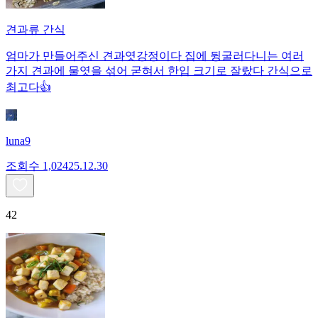
견과류 간식
엄마가 만들어주신 견과엿강정이다 집에 뒹굴러다니는 여러
가지 견과에 물엿을 섞어 굳혀서 한입 크기로 잘랐다 간식으로
최고다👍
luna9
조회수
1,024
25.12.30
42