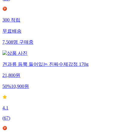
(
38
)
300
적립
무료배송
7,508
명
구매중
견과류 듬뿍 들어있는 진짜수제강정 170g
21,800
원
50
%
10,900
원
4.1
(
67
)