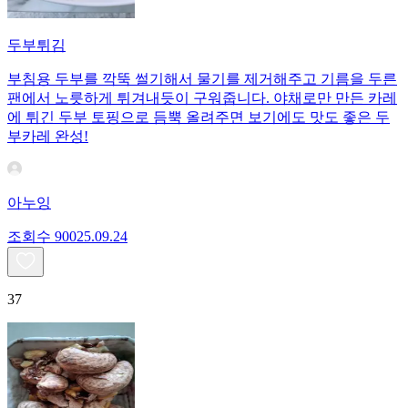
두부튀김
부침용 두부를 깍뚝 썰기해서 물기를 제거해주고 기름을 두른
팬에서 노릇하게 튀겨내듯이 구워줍니다. 야채로만 만든 카레
에 튀긴 두부 토핑으로 듬뿍 올려주면 보기에도 맛도 좋은 두
부카레 완성!
아누잉
조회수
900
25.09.24
37