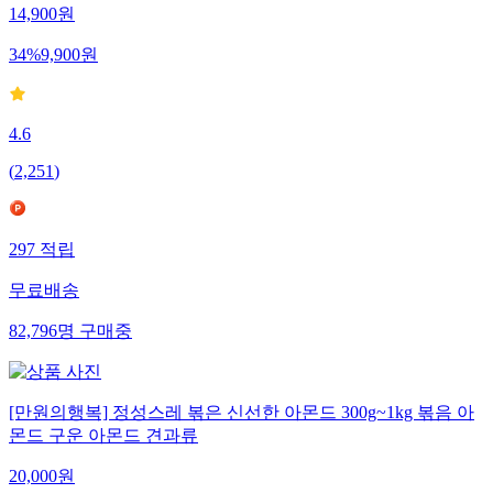
14,900
원
34
%
9,900
원
4.6
(
2,251
)
297
적립
무료배송
82,796
명
구매중
[만원의행복] 정성스레 볶은 신선한 아몬드 300g~1kg 볶음 아
몬드 구운 아몬드 견과류
20,000
원