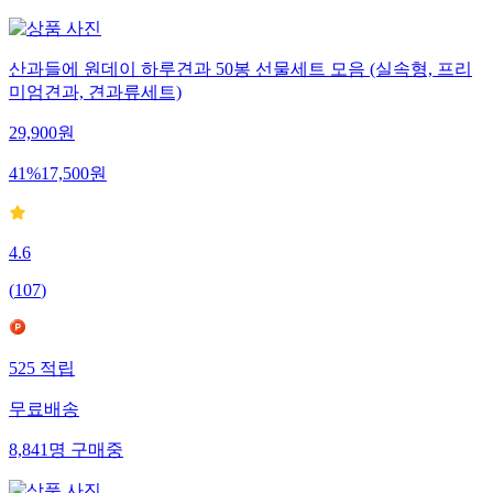
산과들에 원데이 하루견과 50봉 선물세트 모음 (실속형, 프리
미엄견과, 견과류세트)
29,900
원
41
%
17,500
원
4.6
(
107
)
525
적립
무료배송
8,841
명
구매중