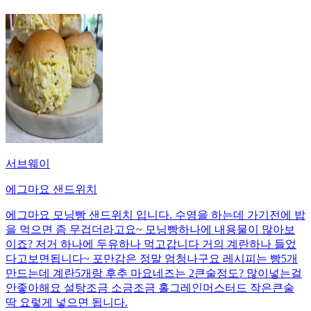
서브웨이
에그마요 샌드위치
에그마요 모닝빵 샌드위치 입니다. 수영을 하는데 가기전에 밥
을 먹으면 좀 무겁더라고요~ 모닝빵하나에 내용물이 많아보
이죠? 저거 하나에 두유하나 먹고갑니다 거의 계란하나 들었
다고보면됩니다~ 포만감은 정말 엄청나구요 레시피는 빵5개
만드는데 계란5개랑 후추 마요네즈는 2큰술정도? 많이넣는걸
안좋아해요 설탕조금 소금조금 홀그레인머스터드 작은큰술
딱 요렇게 넣으면 됩니다.