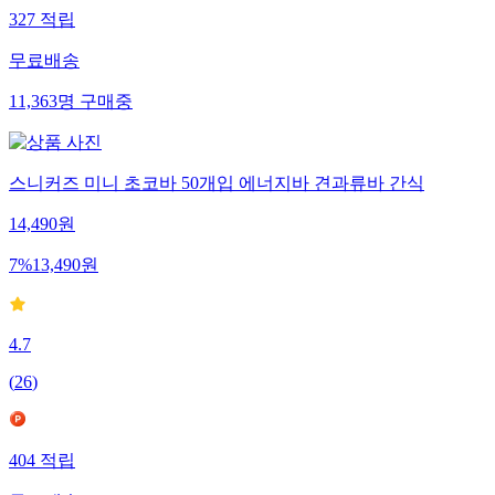
327
적립
무료배송
11,363
명
구매중
스니커즈 미니 초코바 50개입 에너지바 견과류바 간식
14,490
원
7
%
13,490
원
4.7
(
26
)
404
적립