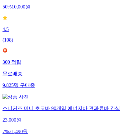
50
%
10,000
원
4.5
(
108
)
300
적립
무료배송
9,825
명
구매중
스니커즈 미니 초코바 90개입 에너지바 견과류바 간식
23,000
원
7
%
21,490
원