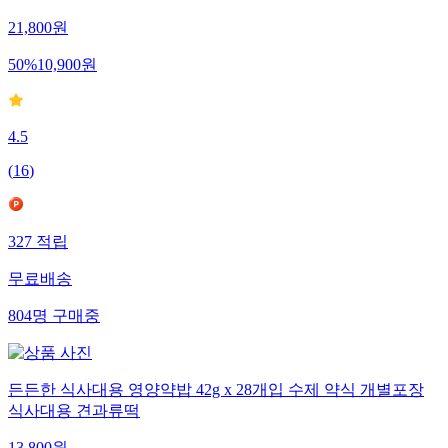
21,800
원
50
%
10,900
원
4.5
(
16
)
327
적립
무료배송
804
명
구매중
든든한 식사대용 영양약밥 42g x 28개입 수제 약식 개별포장
식사대용 견과류떡