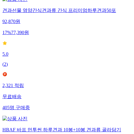
견과선물 영양간식견과류 간식 프리미엄하루견과50포
92,870
원
17
%
77,390
원
5.0
(
2
)
2,321
적립
무료배송
405
명
구매중
HBAF 바프 먼투썬 하루견과 10봉+10봉 견과류 골라담기