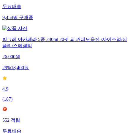
무료배송
9,454
명
구매중
빙그레 아카페라 5종 240ml 20펫 외 커피모음전 /사이즈업/심
플리/스페셜티
26,000
원
29
%
18,400
원
4.9
(
187
)
552
적립
무료배송