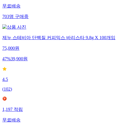
무료배송
703
명
구매중
제누 스테비아 단백질 커피믹스 바리스타 9.8g X 100개입
75,000
원
47
%
39,900
원
4.5
(
102
)
1,197
적립
무료배송