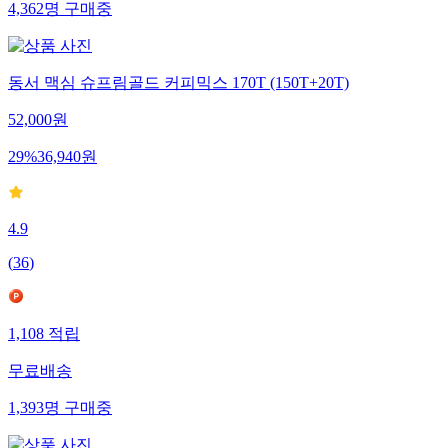
4,362
명
구매중
동서 맥심 슈프림골드 커피믹스 170T (150T+20T)
52,000
원
29
%
36,940
원
4.9
(
36
)
1,108
적립
무료배송
1,393
명
구매중