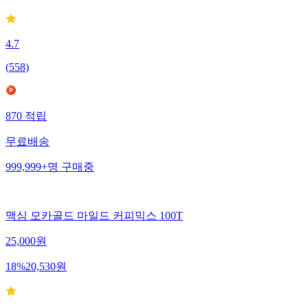
4.7
(
558
)
870
적립
무료배송
999,999+
명
구매중
맥심 모카골드 마일드 커피믹스 100T
25,000
원
18
%
20,530
원