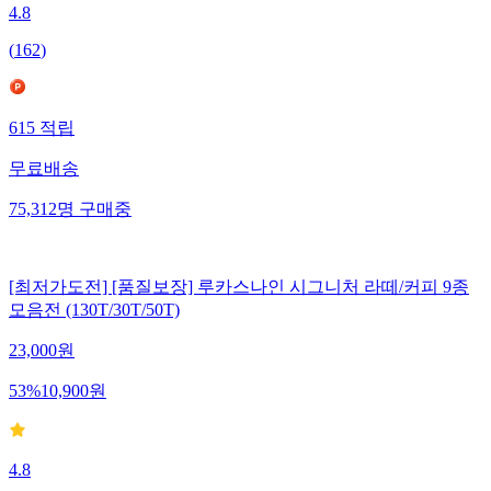
4.8
(
162
)
615
적립
무료배송
75,312
명
구매중
[최저가도전] [품질보장] 루카스나인 시그니처 라떼/커피 9종
모음전 (130T/30T/50T)
23,000
원
53
%
10,900
원
4.8