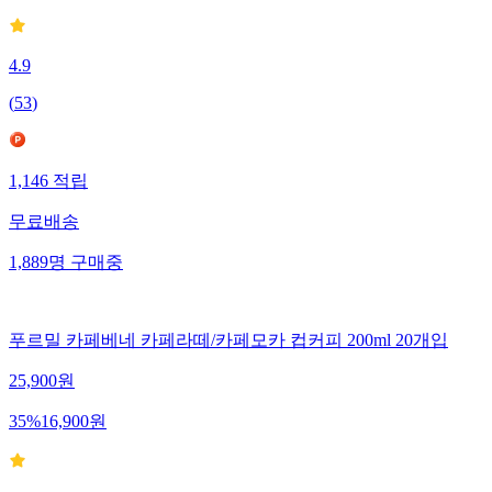
4.9
(
53
)
1,146
적립
무료배송
1,889
명
구매중
푸르밀 카페베네 카페라떼/카페모카 컵커피 200ml 20개입
25,900
원
35
%
16,900
원