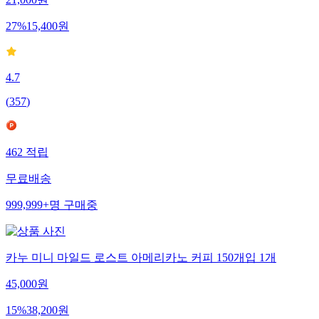
21,000
원
27
%
15,400
원
4.7
(
357
)
462
적립
무료배송
999,999+
명
구매중
카누 미니 마일드 로스트 아메리카노 커피 150개입 1개
45,000
원
15
%
38,200
원