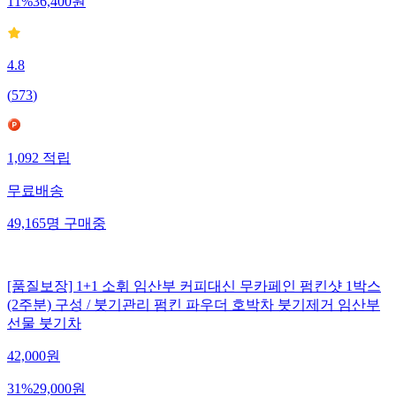
11
%
36,400
원
4.8
(
573
)
1,092
적립
무료배송
49,165
명
구매중
[품질보장] 1+1 소휘 임산부 커피대신 무카페인 펌킨샷 1박스
(2주분) 구성 / 붓기관리 펌킨 파우더 호박차 붓기제거 임산부
선물 붓기차
42,000
원
31
%
29,000
원