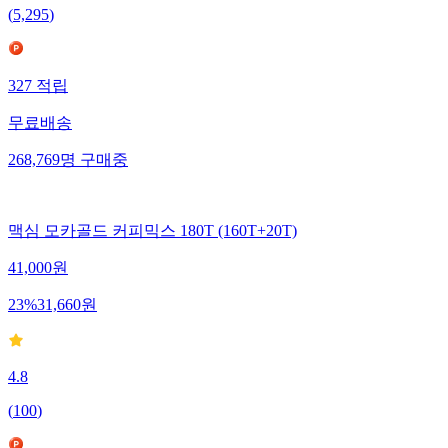
(
5,295
)
327
적립
무료배송
268,769
명
구매중
맥심 모카골드 커피믹스 180T (160T+20T)
41,000
원
23
%
31,660
원
4.8
(
100
)