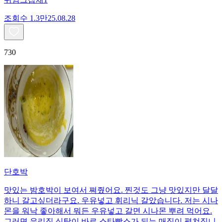
조회수
1.3만
25.08.28
730
단호박
맛있는 밤호박이 보여서 쪄줬어요. 찐것도 그냥 맛있지만 달달
하니 갈고싶더라구요. 우유넣고 휘리닉 갈았습니다. 저는 시나
몬을 워낙 좋아해서 뭐든 우유넣고 갈면 시나몬 뿌려 먹어요.
그러면 우리집 식탁이 바로 스타빡스가 되는 매직이 펼쳐집니