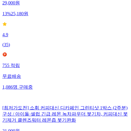
29,000
원
13
%
25,180
원
4.9
(
35
)
755
적립
무료배송
1,086
명
구매중
[최저가도전] 소휘 커피대신 디카페인 그린티샷 1박스 (2주분)
구성 / 아이돌·셀럽 긴급 레몬 녹차파우더 붓기차, 커피대신 붓
기제거 클렌즈워터 레몬즙 붓기완화