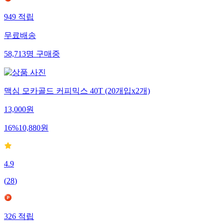
949
적립
무료배송
58,713
명
구매중
맥심 모카골드 커피믹스 40T (20개입x2개)
13,000
원
16
%
10,880
원
4.9
(
28
)
326
적립