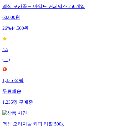
맥심 모카골드 마일드 커피믹스 250개입
60,000
원
26
%
44,500
원
4.5
(
11
)
1,335
적립
무료배송
1,235
명
구매중
맥심 오리지날 커피 리필 500g