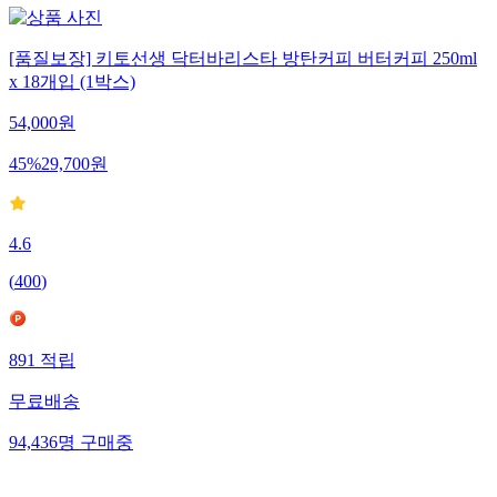
[품질보장] 키토선생 닥터바리스타 방탄커피 버터커피 250ml
x 18개입 (1박스)
54,000
원
45
%
29,700
원
4.6
(
400
)
891
적립
무료배송
94,436
명
구매중