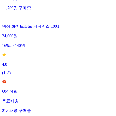
11,769
명
구매중
맥심 화이트골드 커피믹스 100T
24,000
원
16
%
20,140
원
4.8
(
118
)
604
적립
무료배송
21,023
명
구매중