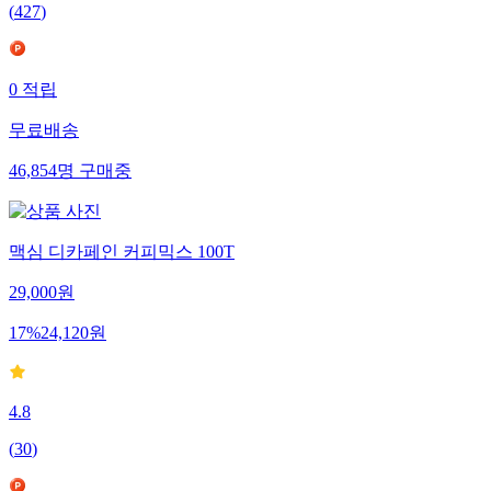
(
427
)
0
적립
무료배송
46,854
명
구매중
맥심 디카페인 커피믹스 100T
29,000
원
17
%
24,120
원
4.8
(
30
)