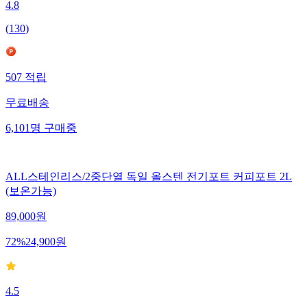
4.8
(
130
)
507
적립
무료배송
6,101
명
구매중
ALL스테인리스/2중단열 독일 올스텐 전기포트 커피포트 2L
(보온가능)
89,000
원
72
%
24,900
원
4.5