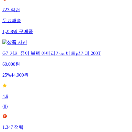
723
적립
무료배송
1,258
명
구매중
G7 커피 퓨어 블랙 아메리카노 베트남커피 200T
60,000
원
25
%
44,900
원
4.9
(
8
)
1,347
적립