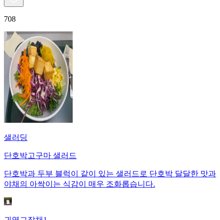
708
샐러딩
단호박고구마 샐러드
단호박과 두부 블럭이 같이 있는 샐러드로 단호박 달달한 맛과
야채의 아싹이는 식감이 매우 조화롭습니다.
귀염그잡채1