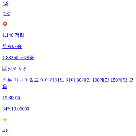
4.9
(
53
)
1,146
적립
무료배송
1,882
명
구매중
카누 미니 마일드 아메리카노 커피 30개입 100개입 150개입 모
음
19,800
원
34
%
13,000
원
4.8