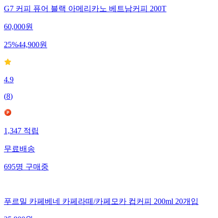
G7 커피 퓨어 블랙 아메리카노 베트남커피 200T
60,000
원
25
%
44,900
원
4.9
(
8
)
1,347
적립
무료배송
695
명
구매중
푸르밀 카페베네 카페라떼/카페모카 컵커피 200ml 20개입