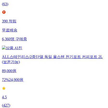
(
63
)
390
적립
무료배송
6,360
명
구매중
ALL스테인리스/2중단열 독일 올스텐 전기포트 커피포트 2L
(보온가능)
89,000
원
72
%
24,900
원
4.5