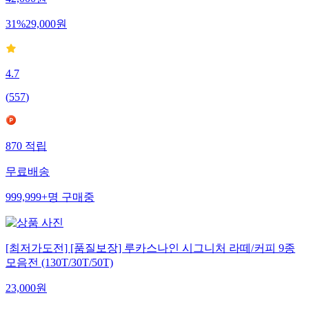
42,000
원
31
%
29,000
원
4.7
(
557
)
870
적립
무료배송
999,999+
명
구매중
[최저가도전] [품질보장] 루카스나인 시그니처 라떼/커피 9종
모음전 (130T/30T/50T)
23,000
원