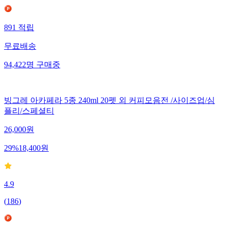
891
적립
무료배송
94,422
명
구매중
빙그레 아카페라 5종 240ml 20펫 외 커피모음전 /사이즈업/심
플리/스페셜티
26,000
원
29
%
18,400
원
4.9
(
186
)