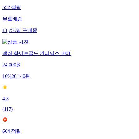
552
적립
무료배송
11,755
명
구매중
맥심 화이트골드 커피믹스 100T
24,000
원
16
%
20,140
원
4.8
(
117
)
604
적립