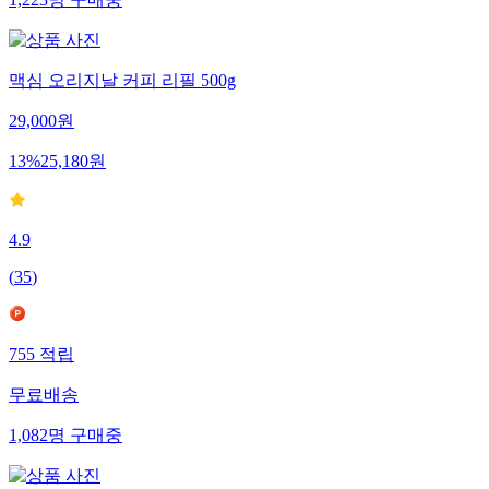
1,223
명
구매중
맥심 오리지날 커피 리필 500g
29,000
원
13
%
25,180
원
4.9
(
35
)
755
적립
무료배송
1,082
명
구매중