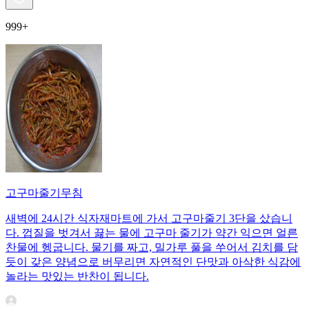
999+
고구마줄기무침
새벽에 24시간 식자재마트에 가서 고구마줄기 3단을 샀습니
다. 껍질을 벗겨서 끓는 물에 고구마 줄기가 약간 익으면 얼른
찬물에 헹굽니다. 물기를 짜고, 밀가루 풀을 쑤어서 김치를 담
듯이 갖은 양념으로 버무리면 자연적인 단맛과 아삭한 식감에
놀라는 맛있는 반찬이 됩니다.