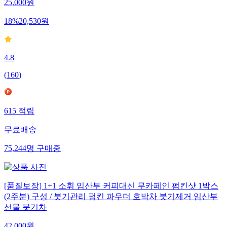
25,000
원
18
%
20,530
원
4.8
(
160
)
615
적립
무료배송
75,244
명
구매중
[품질보장] 1+1 소휘 임산부 커피대신 무카페인 펌킨샷 1박스
(2주분) 구성 / 붓기관리 펌킨 파우더 호박차 붓기제거 임산부
선물 붓기차