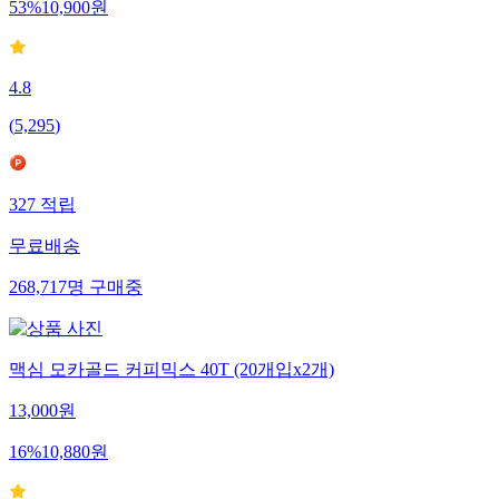
53
%
10,900
원
4.8
(
5,295
)
327
적립
무료배송
268,717
명
구매중
맥심 모카골드 커피믹스 40T (20개입x2개)
13,000
원
16
%
10,880
원