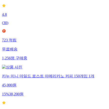
4.8
(
30
)
723
적립
무료배송
1,256
명
구매중
카누 미니 마일드 로스트 아메리카노 커피 150개입 1개
45,000
원
15
%
38,200
원