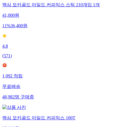
맥심 모카골드 마일드 커피믹스 스틱 210개입 1개
41,000
원
11
%
36,400
원
4.8
(
571
)
1,092
적립
무료배송
48,982
명
구매중
맥심 모카골드 마일드 커피믹스 100T