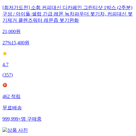
[최저가도전] 소휘 커피대신 디카페인 그린티샷 1박스 (2주분)
구성 / 아이돌·셀럽 긴급 레몬 녹차파우더 붓기차, 커피대신 붓
기제거 클렌즈워터 레몬즙 붓기완화
21,000
원
27
%
15,400
원
4.7
(
357
)
462
적립
무료배송
999,999+
명
구매중