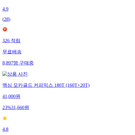
4.9
(
28
)
326
적립
무료배송
8,897
명
구매중
맥심 모카골드 커피믹스 180T (160T+20T)
41,000
원
23
%
31,660
원
4.8