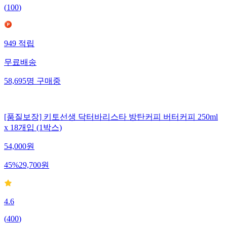
(
100
)
949
적립
무료배송
58,695
명
구매중
[품질보장] 키토선생 닥터바리스타 방탄커피 버터커피 250ml
x 18개입 (1박스)
54,000
원
45
%
29,700
원
4.6
(
400
)