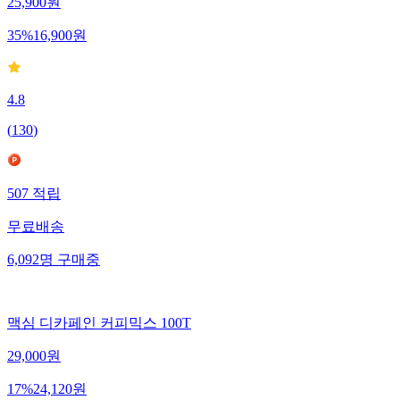
25,900
원
35
%
16,900
원
4.8
(
130
)
507
적립
무료배송
6,092
명
구매중
맥심 디카페인 커피믹스 100T
29,000
원
17
%
24,120
원