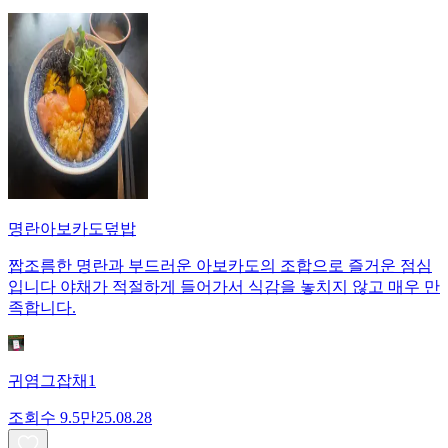
명란아보카도덮밥
짭조름한 명란과 부드러운 아보카도의 조합으로 즐거운 점심
입니다 야채가 적절하게 들어가서 식감을 놓치지 않고 매우 만
족합니다.
귀염그잡채1
조회수
9.5만
25.08.28