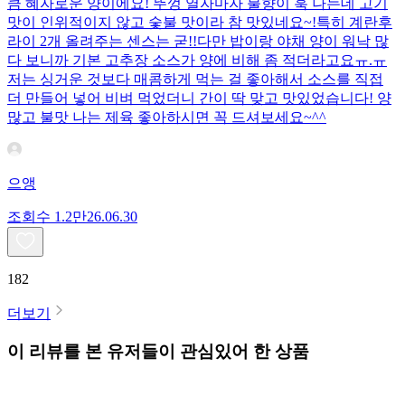
큼 혜자로운 양이에요! 뚜껑 열자마자 불향이 훅 나는데 고기
맛이 인위적이지 않고 숯불 맛이라 참 맛있네요~!특히 계란후
라이 2개 올려주는 센스는 굳!! ​다만 밥이랑 야채 양이 워낙 많
다 보니까 기본 고추장 소스가 양에 비해 좀 적더라고요ㅠ.ㅠ
저는 싱거운 것보다 매콤하게 먹는 걸 좋아해서 소스를 직접
더 만들어 넣어 비벼 먹었더니 간이 딱 맞고 맛있었습니다! 양
많고 불맛 나는 제육 좋아하시면 꼭 드셔보세요~^^
으앵
조회수
1.2만
26.06.30
182
더보기
이 리뷰를 본 유저들이 관심있어 한 상품