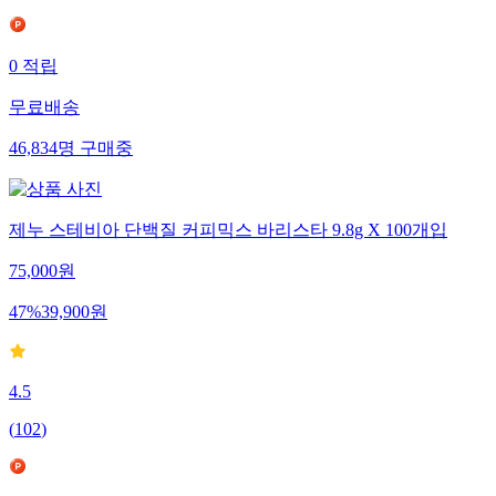
(
427
)
0
적립
무료배송
46,834
명
구매중
제누 스테비아 단백질 커피믹스 바리스타 9.8g X 100개입
75,000
원
47
%
39,900
원
4.5
(
102
)