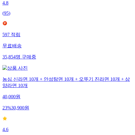
4.8
(
95
)
597
적립
무료배송
35,854
명
구매중
농심 신라면 10개 + 안성탕면 10개 + 오뚜기 진라면 10개 + 삼
양라면 10개
40,000
원
23
%
30,900
원
4.6