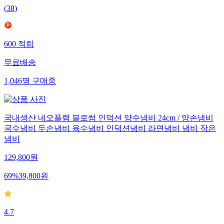
(
38
)
600
적립
무료배송
1,046
명
구매중
국내생산 네오플램 블로썸 인덕션 양수냄비 24cm / 양손냄비
국수냄비 두손냄비 육수냄비 인덕션냄비 라면냄비 냄비 작은
냄비
129,800
원
69
%
39,800
원
4.7