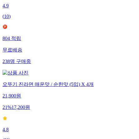
4.9
(
10
)
804
적립
무료배송
238
명
구매중
오뚜기 진라면 매운맛 / 순한맛 (5입) X 4개
21,900
원
21
%
17,200
원
4.8