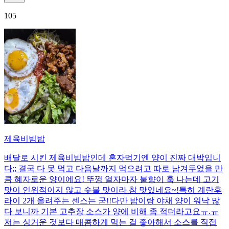
105
제육비빔밥
배달로 시킨 제육비빔밥인데 혼자먹기엔 양이 진짜 대박입니
다;; 결국 다 못 먹고 다음날까지 먹으려고 따로 남겨두었을 만
큼 혜자로운 양이에요! 뚜껑 열자마자 불향이 훅 나는데 고기
맛이 인위적이지 않고 숯불 맛이라 참 맛있네요~!특히 계란후
라이 2개 올려주는 센스는 굳!! ​다만 밥이랑 야채 양이 워낙 많
다 보니까 기본 고추장 소스가 양에 비해 좀 적더라고요ㅠ.ㅠ
저는 싱거운 것보다 매콤하게 먹는 걸 좋아해서 소스를 직접