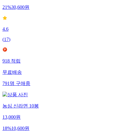
21
%
30,600
원
4.6
(
17
)
918
적립
무료배송
791
명
구매중
농심 신라면 10봉
13,000
원
18
%
10,600
원