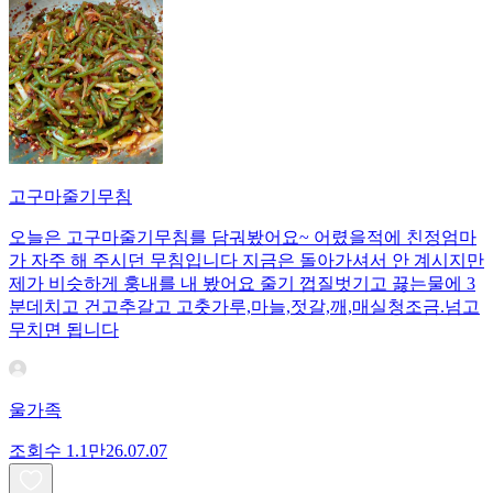
고구마줄기무침
오늘은 고구마줄기무침를 담궈봤어요~ 어렸을적에 친정엄마
가 자주 해 주시던 무침입니다 지금은 돌아가셔서 안 계시지만
제가 비슷하게 훙내를 내 봤어요 줄기 껍질벗기고 끓는물에 3
분데치고 건고추갈고 고춧가루,마늘,젓갈,깨,매실청조금.넘고
무치면 됩니다
울가족
조회수
1.1만
26.07.07