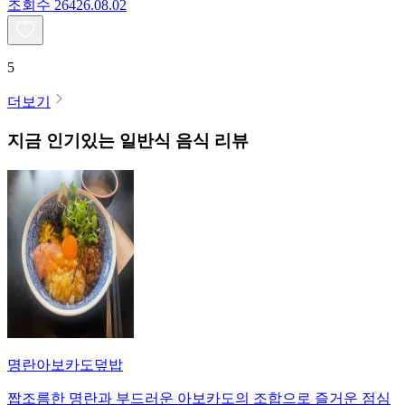
조회수
264
26.08.02
5
더보기
지금 인기있는
일반식
음식 리뷰
명란아보카도덮밥
짭조름한 명란과 부드러운 아보카도의 조합으로 즐거운 점심