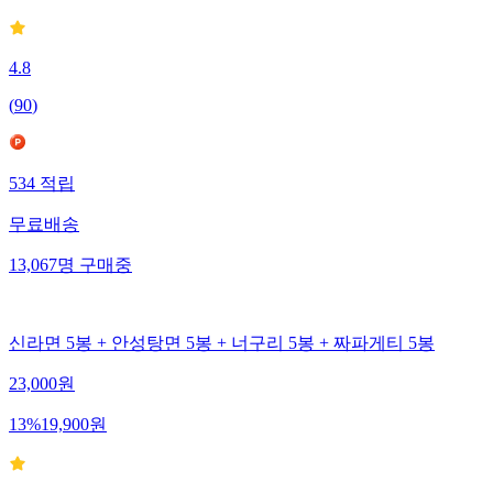
4.8
(
90
)
534
적립
무료배송
13,067
명
구매중
신라면 5봉 + 안성탕면 5봉 + 너구리 5봉 + 짜파게티 5봉
23,000
원
13
%
19,900
원