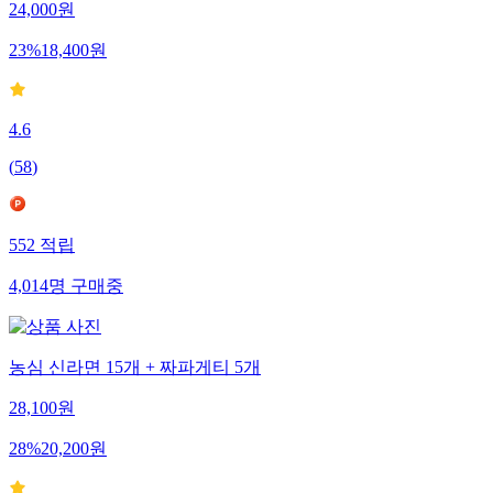
24,000
원
23
%
18,400
원
4.6
(
58
)
552
적립
4,014
명
구매중
농심 신라면 15개 + 짜파게티 5개
28,100
원
28
%
20,200
원