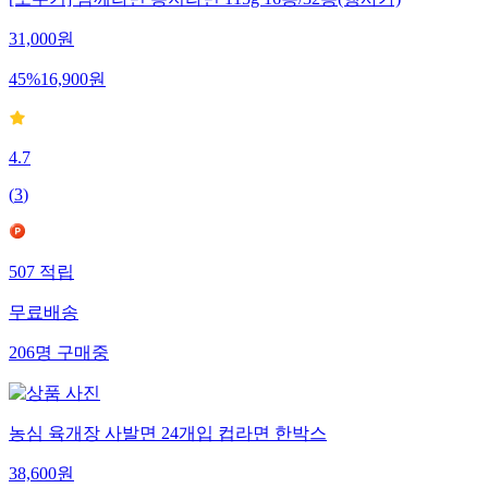
[오뚜기] 참깨라면 봉지라면 115g 16봉/32봉(행사가)
31,000
원
45
%
16,900
원
4.7
(
3
)
507
적립
무료배송
206
명
구매중
농심 육개장 사발면 24개입 컵라면 한박스
38,600
원