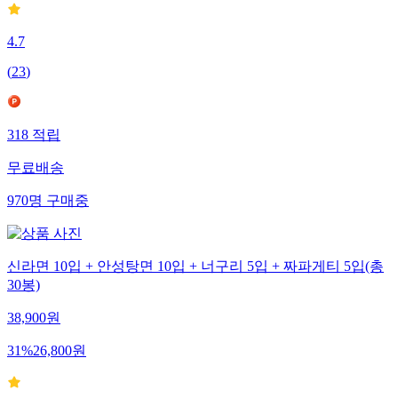
4.7
(
23
)
318
적립
무료배송
970
명
구매중
신라면 10입 + 안성탕면 10입 + 너구리 5입 + 짜파게티 5입(총
30봉)
38,900
원
31
%
26,800
원