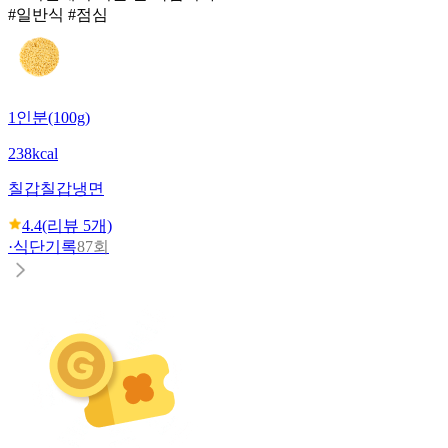
#일반식 #점심
1인분(100g)
238kcal
칠갑
칠갑냉면
4.4
(리뷰
5
개)
·
식단기록
87회