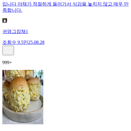
입니다 야채가 적절하게 들어가서 식감을 놓치지 않고 매우 만
족합니다.
귀염그잡채1
조회수
9.5만
25.08.28
999+