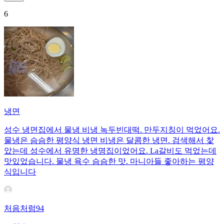
6
냉면
성수 냉면집에서 물냉 비냉 녹두빈대떡. 만두지칭이 먹었어요.
물냉은 슴슴한 평양식 냉면 비냉은 달콤한 냉면. 검색해서 찿
았는데 성수에서 유명한 냉명집이었어요. La갈비도 먹었는데
맛있었습니다. 물냉 육수 슴슴한 맛. 마니아들 좋아하는 평양
식입니다
처음처럼94