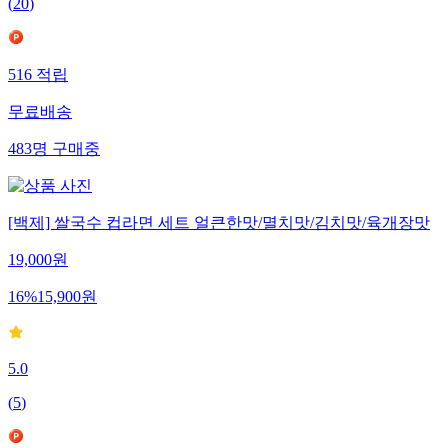
(
20
)
516
적립
무료배송
483
명
구매중
[백제] 쌀국수 컵라면 세트 얼큰한맛/멸치맛/김치맛/육개장맛
19,000
원
16
%
15,900
원
5.0
(
5
)