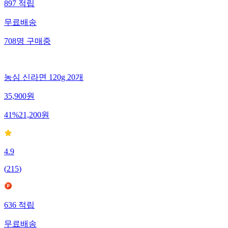
897
적립
무료배송
708
명
구매중
농심 신라면 120g 20개
35,900
원
41
%
21,200
원
4.9
(
215
)
636
적립
무료배송