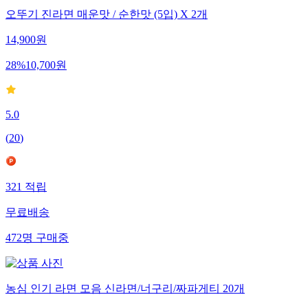
오뚜기 진라면 매운맛 / 순한맛 (5입) X 2개
14,900
원
28
%
10,700
원
5.0
(
20
)
321
적립
무료배송
472
명
구매중
농심 인기 라면 모음 신라면/너구리/짜파게티 20개