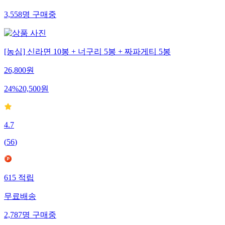
3,558
명
구매중
[농심] 신라면 10봉 + 너구리 5봉 + 짜파게티 5봉
26,800
원
24
%
20,500
원
4.7
(
56
)
615
적립
무료배송
2,787
명
구매중