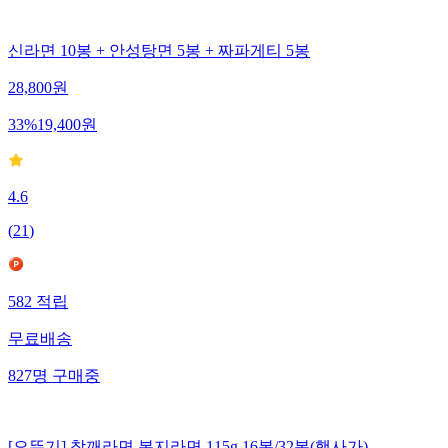
신라면 10봉 + 안성탕면 5봉 + 짜파게티 5봉
28,800
원
33
%
19,400
원
4.6
(
21
)
582
적립
무료배송
827
명
구매중