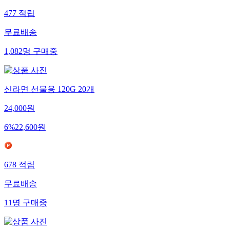
477
적립
무료배송
1,082
명
구매중
신라면 선물용 120G 20개
24,000
원
6
%
22,600
원
678
적립
무료배송
11
명
구매중