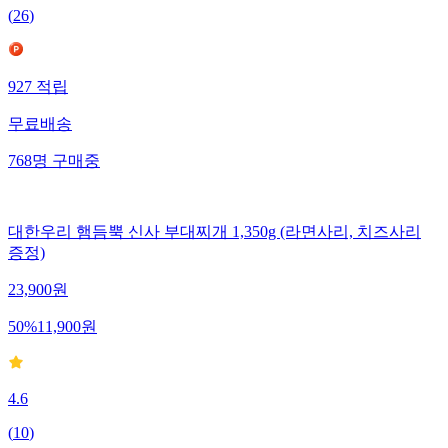
(
26
)
927
적립
무료배송
768
명
구매중
대한우리 햄듬뿍 신사 부대찌개 1,350g (라면사리, 치즈사리
증정)
23,900
원
50
%
11,900
원
4.6
(
10
)