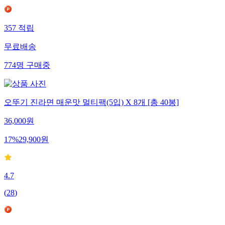
357
적립
무료배송
774
명
구매중
오뚜기 진라면 매운맛 멀티팩(5입) X 8개 [총 40봉]
36,000
원
17
%
29,900
원
4.7
(
28
)