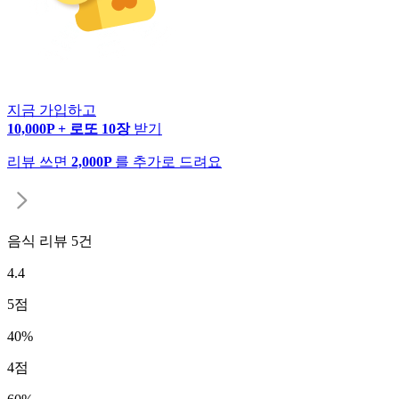
지금 가입하고
10,000P + 로또 10장
받기
리뷰 쓰면
2,000P
를 추가로 드려요
음식 리뷰
5
건
4.4
5
점
40
%
4
점