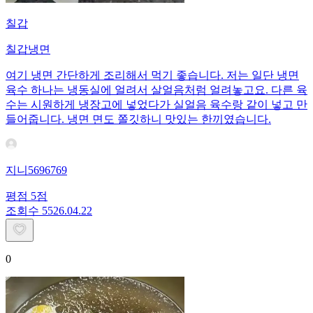
칠갑
칠갑냉면
여기 냉면 간단하게 조리해서 먹기 좋습니다. 저는 일단 냉면
육수 하나는 냉동실에 얼려서 살얼음처럼 얼려놓고요. 다른 육
수는 시원하게 냉장고에 넣었다가 실얼음 육수랑 같이 넣고 만
들어줍니다. 냉면 면도 쫄깃하니 맛있는 한끼였습니다.
지니5696769
평점
5
점
조회수
55
26.04.22
0