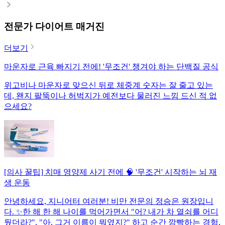
전문가 다이어트 매거진
더보기
마운자로 근육 빠지기 전에! '무조건' 챙겨야 하는 단백질 공식
위고비나 마운자로 맞으신 뒤로 체중계 숫자는 잘 줄고 있는
데, 왠지 팔뚝이나 허벅지가 예전보다 물러진 느낌 드신 적 없
으세요?
[의사 꿀팁] 치매 영양제 사기 전에 🧠 '무조건' 시작하는 뇌 재
생 운동
안녕하세요, 지니어터 여러분! 비만 전문의 정승은 원장입니
다. ✨한 해 한 해 나이를 먹어가면서 "어? 내가 차 열쇠를 어디
뒀더라?", "아, 그거 이름이 뭐였지?" 하고 순간 깜빡하는 경험,