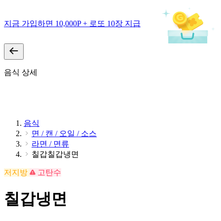
지금 가입하면 10,000P + 로또 10장 지급
음식 상세
음식
면 / 캔 / 오일 / 소스
라면 / 면류
칠갑칠갑냉면
저지방
고탄수
칠갑냉면