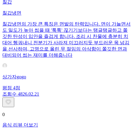
칠갑
칠갑냉면
칠갑냉면의 가장 큰 특징은 면발의 탄력입니다. 면이 가늘면서
도 밀도가 높아 씹을 때 '툭툭' 끊기기보다는 탱글탱글하고 쫄
깃한 탄성이 입안을 즐겁게 합니다. 조리 시 찬물에 충분히 치
대어 헹궈내니 전분기가 사라져 미끄러지듯 부드러운 목 넘김
을 선사하며, 고명으로 올린 무 절임의 아삭함이 쫄깃한 면과
대비되어 씹는 재미를 더해줍니다
상가자gogo
평점
4
점
조회수
48
26.02.21
0
음식 리뷰 더보기