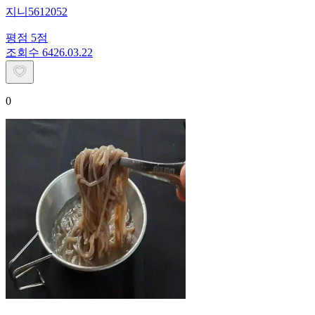
지니5612052
평점
5
점
조회수
64
26.03.22
0