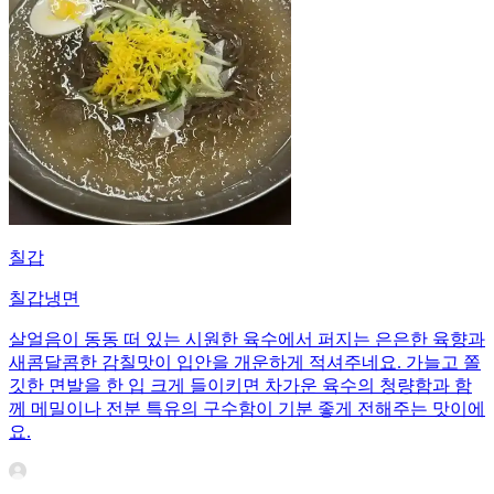
칠갑
칠갑냉면
살얼음이 동동 떠 있는 시원한 육수에서 퍼지는 은은한 육향과
새콤달콤한 감칠맛이 입안을 개운하게 적셔주네요. 가늘고 쫄
깃한 면발을 한 입 크게 들이키면 차가운 육수의 청량함과 함
께 메밀이나 전분 특유의 구수함이 기분 좋게 전해주는 맛이에
요.