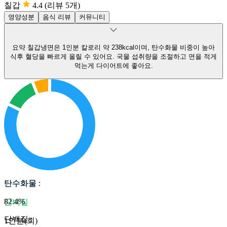
칠갑
4.4
(리뷰 5개)
영양성분
음식 리뷰
커뮤니티
요약
칠갑냉면은 1인분 칼로리 약 238kcal이며, 탄수화물 비중이 높아
식후 혈당을 빠르게 올릴 수 있어요.
국물 섭취량을 조절하고 면을 적게
먹는게 다이어트에 좋아요.
탄수화물
탄수화물
:
82.4
%
단백질
단백질
:
1인분(회)