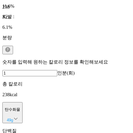
11.6
%
238
지방
:
Kcal
6.1
%
분량
숫자를 입력해 원하는 칼로리 정보를 확인해보세요
인분(회)
총 칼로리
238
kcal
탄수화물
49
g
단백질