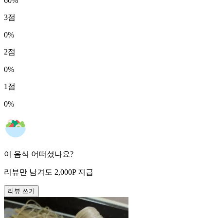
60
%
3
점
0
%
2
점
0
%
1
점
0
%
이 음식 어떠셨나요?
리뷰만 남겨도
2,000
P
지급
리뷰 쓰기