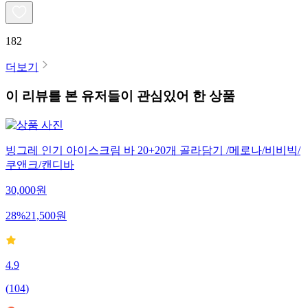
182
더보기
이 리뷰를 본 유저들이 관심있어 한 상품
빙그레 인기 아이스크림 바 20+20개 골라담기 /메로나/비비빅/
쿠앤크/캔디바
30,000
원
28
%
21,500
원
4.9
(
104
)