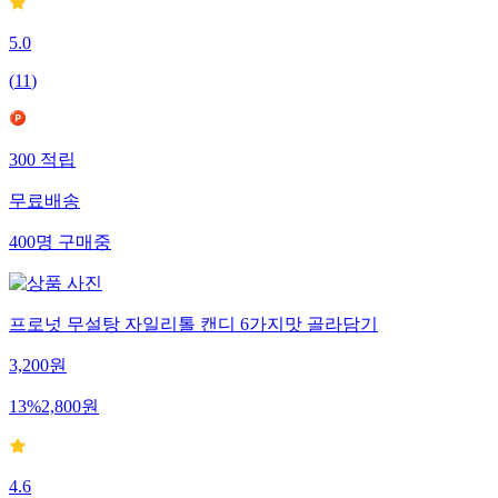
5.0
(
11
)
300
적립
무료배송
400
명
구매중
프로넛 무설탕 자일리톨 캔디 6가지맛 골라담기
3,200
원
13
%
2,800
원
4.6