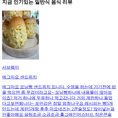
지금 인기있는
일반식
음식 리뷰
서브웨이
에그마요 샌드위치
에그마요 모닝빵 샌드위치 입니다. 수영을 하는데 가기전에 밥
을 먹으면 좀 무겁더라고요~ 모닝빵하나에 내용물이 많아보
이죠? 저거 하나에 두유하나 먹고갑니다 거의 계란하나 들었
다고보면됩니다~ 포만감은 정말 엄청나구요 레시피는 빵5개
만드는데 계란5개랑 후추 마요네즈는 2큰술정도? 많이넣는걸
안좋아해요 설탕조금 소금조금 홀그레인머스터드 작은큰술