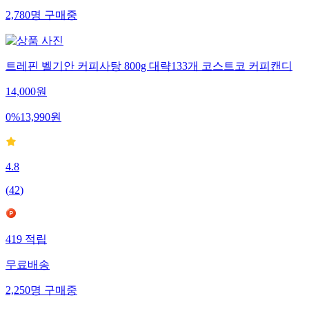
2,780
명
구매중
트레핀 벨기안 커피사탕 800g 대략133개 코스트코 커피캔디
14,000
원
0
%
13,990
원
4.8
(
42
)
419
적립
무료배송
2,250
명
구매중