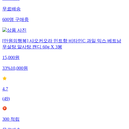
무료배송
600
명
구매중
[만원의행복] 샤오커오라 민트향 비타민C 과일 믹스 베트남
무설탕 알사탕 캔디 60g X 3봉
15,000
원
33
%
10,000
원
4.7
(
49
)
300
적립