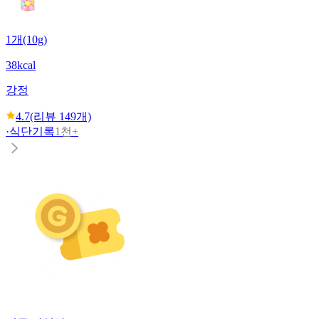
1개(10g)
38kcal
강정
4.7
(리뷰
149
개)
·
식단기록
1천+