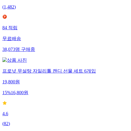
(
1,482
)
84
적립
무료배송
38,073
명
구매중
프로넛 무설탕 자일리톨 캔디 선물 세트 6개입
19,800
원
15
%
16,800
원
4.6
(
82
)