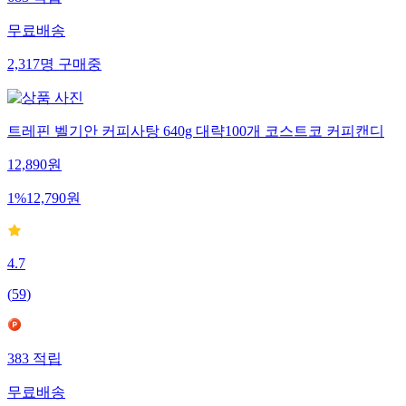
683
적립
무료배송
2,317
명
구매중
트레핀 벨기안 커피사탕 640g 대략100개 코스트코 커피캔디
12,890
원
1
%
12,790
원
4.7
(
59
)
383
적립
무료배송