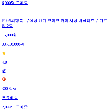
6,900
명
구매중
[만원의행복] 무설탕 캔디 코피코 커피 사탕 바클리즈 슈가프
리 2종
15,000
원
33
%
10,000
원
4.8
(
8
)
300
적립
무료배송
2,044
명
구매중