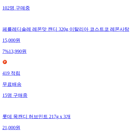
102
명
구매중
페를레디솔레 레몬맛 캔디 320g 이탈리아 코스트코 레몬사탕
15,000
원
7
%
13,990
원
419
적립
무료배송
15
명
구매중
롯데 목캔디 허브민트 217g x 3개
21,000
원