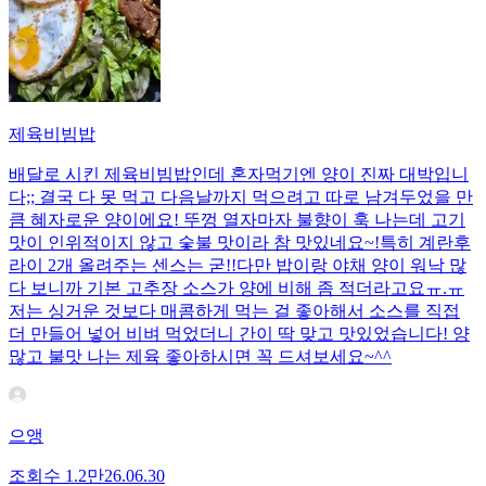
제육비빔밥
배달로 시킨 제육비빔밥인데 혼자먹기엔 양이 진짜 대박입니
다;; 결국 다 못 먹고 다음날까지 먹으려고 따로 남겨두었을 만
큼 혜자로운 양이에요! 뚜껑 열자마자 불향이 훅 나는데 고기
맛이 인위적이지 않고 숯불 맛이라 참 맛있네요~!특히 계란후
라이 2개 올려주는 센스는 굳!! ​다만 밥이랑 야채 양이 워낙 많
다 보니까 기본 고추장 소스가 양에 비해 좀 적더라고요ㅠ.ㅠ
저는 싱거운 것보다 매콤하게 먹는 걸 좋아해서 소스를 직접
더 만들어 넣어 비벼 먹었더니 간이 딱 맞고 맛있었습니다! 양
많고 불맛 나는 제육 좋아하시면 꼭 드셔보세요~^^
으앵
조회수
1.2만
26.06.30