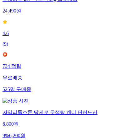
포지타노 레몬 캔디 750g 입덧사탕
24,490
원
4.6
(
9
)
734
적립
무료배송
525
명
구매중
자일리톨스톤 당제로 무설탕 캔디 판란드산
6,800
원
9
%
6,200
원