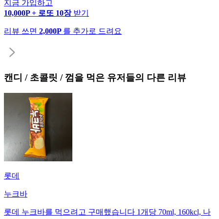
지금 가입하고
10,000P + 로또 10장
받기
리뷰 쓰면
2,000P
를 추가로 드려요
캔디 / 초콜릿 / 껌
을 먹은 유저들의 다른 리뷰
롯데
누크바
롯데 누크바를 먹으려고 구매했습니다 1개당 70ml, 160kcl, 나