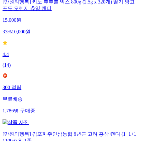
[만원의행복] 키노 츄츄볼 믹스 800g (2.5g x 320개) 딸기 망고
포도 오렌지 츄잉 캔디
15,000
원
33
%
10,000
원
4.4
(
14
)
300
적립
무료배송
1,786
명
구매중
[만원의행복] 김포파주인삼농협 6년근 고려 홍삼 캔디 (1+1+1