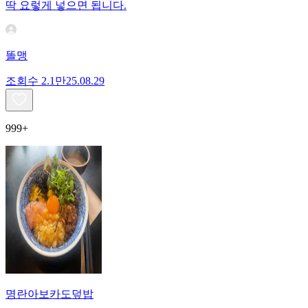
딱 요렇게 넣으면 됩니다.
똘맹
조회수
2.1만
25.08.29
999+
명란아보카도덮밥