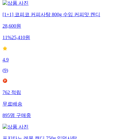
[1+1] 코피코 커피사탕 800g 수입 커피맛 캔디
28,600
원
11
%
25,410
원
4.9
(
9
)
762
적립
무료배송
895
명
구매중