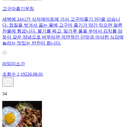
고구마줄기무침
새벽에 24시간 식자재마트에 가서 고구마줄기 3단을 샀습니
다. 껍질을 벗겨서 끓는 물에 고구마 줄기가 약간 익으면 얼른
찬물에 헹굽니다. 물기를 짜고, 밀가루 풀을 쑤어서 김치를 담
듯이 갖은 양념으로 버무리면 자연적인 단맛과 아삭한 식감에
놀라는 맛있는 반찬이 됩니다.
라임미소가
조회수
2,192
26.08.01
34