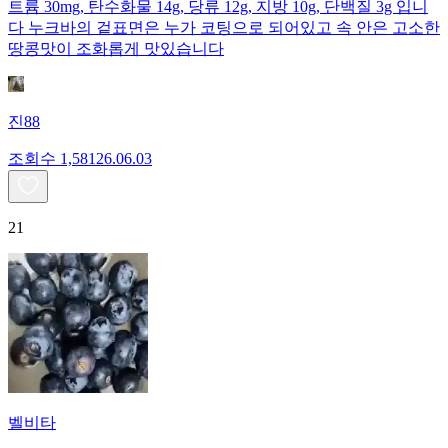
트륨 30mg, 탄수화물 14g, 당류 12g, 지방 10g, 단백질 3g 입니
다 누크바의 겉표면은 누가 코팅으로 되어있고 속 안은 고소한
땅콩맛이 조화롭게 맛있습니다
진88
조회수
1,581
26.06.03
21
벨비타