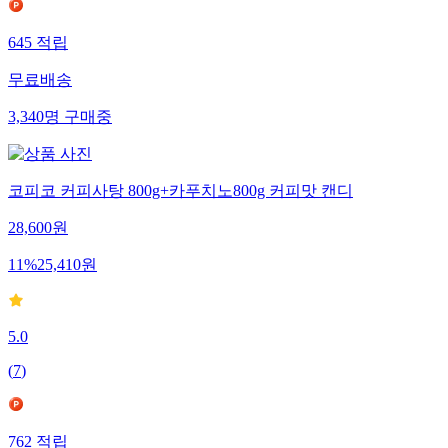
645
적립
무료배송
3,340
명
구매중
코피코 커피사탕 800g+카푸치노800g 커피맛 캔디
28,600
원
11
%
25,410
원
5.0
(
7
)
762
적립