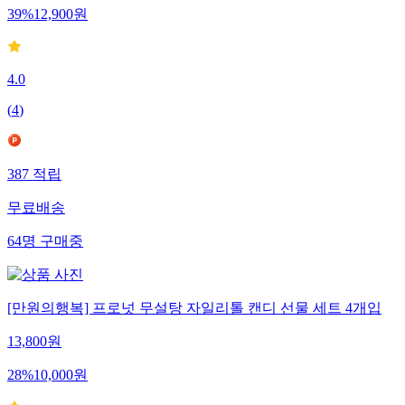
39
%
12,900
원
4.0
(
4
)
387
적립
무료배송
64
명
구매중
[만원의행복] 프로넛 무설탕 자일리톨 캔디 선물 세트 4개입
13,800
원
28
%
10,000
원