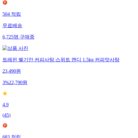
504
적립
무료배송
6,725
명
구매중
트레핀 벨기안 커피사탕 스위트 캔디 1.5kg 커피맛사탕
23,490
원
3
%
22,790
원
4.9
(
45
)