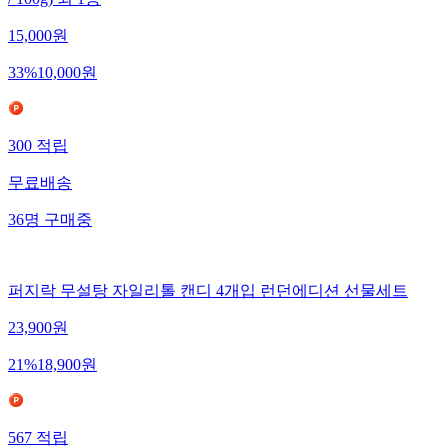
/ 100g) 외 1종
15,000
원
33
%
10,000
원
300
적립
무료배송
36
명
구매중
퍼지락 무설탕 자일리톨 캔디 4개입 런던에디션 선물세트
23,900
원
21
%
18,900
원
567
적립