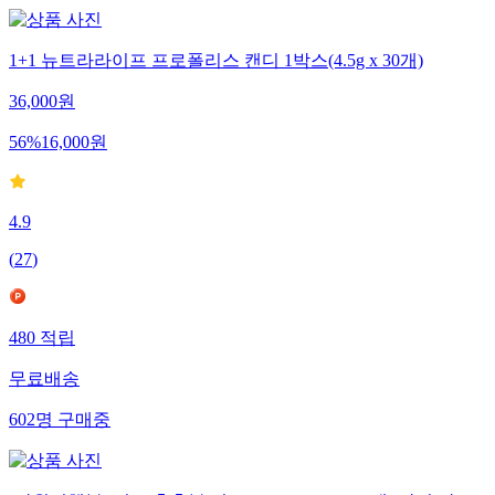
1+1 뉴트라라이프 프로폴리스 캔디 1박스(4.5g x 30개)
36,000
원
56
%
16,000
원
4.9
(
27
)
480
적립
무료배송
602
명
구매중