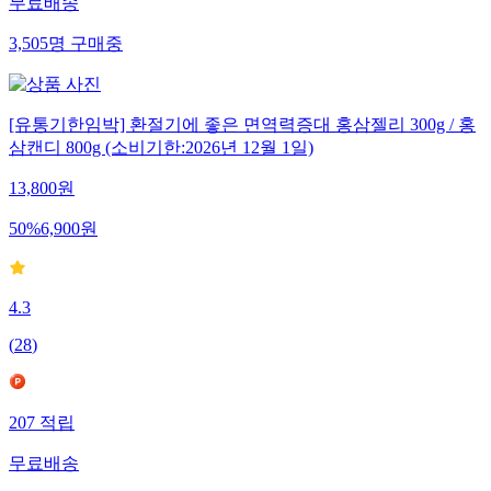
무료배송
3,505
명
구매중
[유통기한임박] 환절기에 좋은 면역력증대 홍삼젤리 300g / 홍
삼캔디 800g (소비기한:2026년 12월 1일)
13,800
원
50
%
6,900
원
4.3
(
28
)
207
적립
무료배송