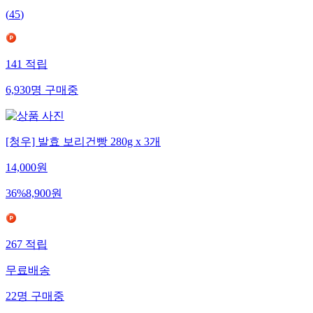
(
45
)
141
적립
6,930
명
구매중
[청우] 발효 보리건빵 280g x 3개
14,000
원
36
%
8,900
원
267
적립
무료배송
22
명
구매중