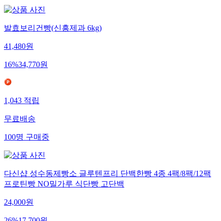
발효보리건빵(신흥제과 6kg)
41,480
원
16
%
34,770
원
1,043
적립
무료배송
100
명
구매중
다신샵 성수동제빵소 글루텐프리 단백한빵 4종 4팩/8팩/12팩
프로틴빵 NO밀가루 식단빵 고단백
24,000
원