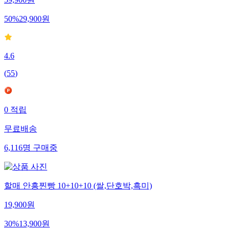
50
%
29,900
원
4.6
(
55
)
0
적립
무료배송
6,116
명
구매중
할매 안흥찐빵 10+10+10 (쌀,단호박,흑미)
19,900
원
30
%
13,900
원