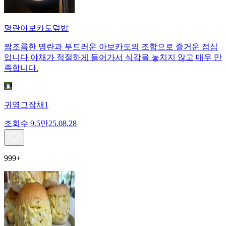
명란아보카도덮밥
짭조름한 명란과 부드러운 아보카도의 조합으로 즐거운 점심
입니다 야채가 적절하게 들어가서 식감을 놓치지 않고 매우 만
족합니다.
귀염그잡채1
조회수
9.5만
25.08.28
999+