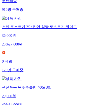
무료배송
916
명
구매중
스텐 토스트기 2단 팝업 식빵 토스토기 와이드
36,000
원
23
%
27,600
원
0
적립
129
명
구매중
폭신쫀득 옥수수술빵 400g 3입
29,000
원