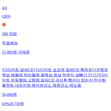
4.6
(
203
)
300
적립
무료배송
15,095
명
구매중
[다이어트 알파CD] 다이어트 보조제 알파CD 특허유산균함유
뱃살 배둘레 허리둘레 팔뚝살 등살 허벅지 살빼기 단기간다이
어트 운동할때 고함량 알파CD 과식후 빵순이 밥순이 탄수화
물컷팅 내장지방 체지방감소 체중감소 에도움
50,000
원
63
%
18,750
원