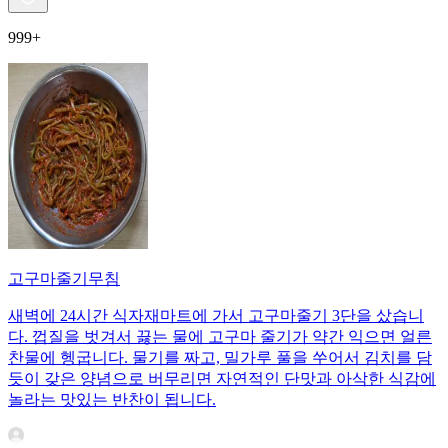
999+
고구마줄기무침
새벽에 24시간 식자재마트에 가서 고구마줄기 3단을 샀습니
다. 껍질을 벗겨서 끓는 물에 고구마 줄기가 약간 익으면 얼른
찬물에 헹굽니다. 물기를 짜고, 밀가루 풀을 쑤어서 김치를 담
듯이 갖은 양념으로 버무리면 자연적인 단맛과 아삭한 식감에
놀라는 맛있는 반찬이 됩니다.