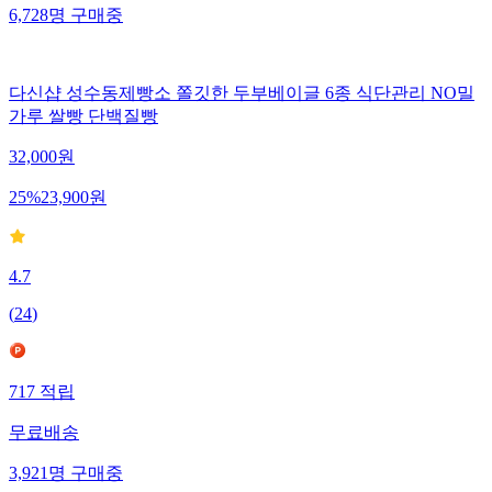
6,728
명
구매중
다신샵 성수동제빵소 쫄깃한 두부베이글 6종 식단관리 NO밀
가루 쌀빵 단백질빵
32,000
원
25
%
23,900
원
4.7
(
24
)
717
적립
무료배송
3,921
명
구매중