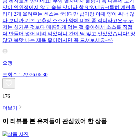
큼 혜자로운 양이에요! 뚜껑 열자마자 불향이 훅 나는데 고기
맛이 인위적이지 않고 숯불 맛이라 참 맛있네요~!특히 계란후
라이 2개 올려주는 센스는 굳!! ​다만 밥이랑 야채 양이 워낙 많
다 보니까 기본 고추장 소스가 양에 비해 좀 적더라고요ㅠ.ㅠ
저는 싱거운 것보다 매콤하게 먹는 걸 좋아해서 소스를 직접
더 만들어 넣어 비벼 먹었더니 간이 딱 맞고 맛있었습니다! 양
많고 불맛 나는 제육 좋아하시면 꼭 드셔보세요~^^
으앵
조회수
1.2만
26.06.30
176
더보기
이 리뷰를 본 유저들이 관심있어 한 상품