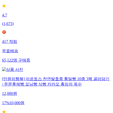
4.7
(
1,673
)
417
적립
무료배송
65,122
명
구매중
[만원의행복] 아르토스 천연발효종 통밀빵 10종 3팩 골라담기
/ 주문후제빵 모닝빵 식빵 카카오 흑임자 옥수
12,000
원
17
%
10,000
원