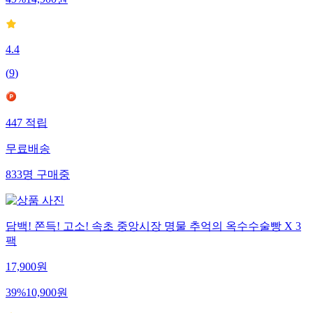
49
%
14,900
원
4.4
(
9
)
447
적립
무료배송
833
명
구매중
담백! 쫀득! 고소! 속초 중앙시장 명물 추억의 옥수수술빵 X 3
팩
17,900
원
39
%
10,900
원