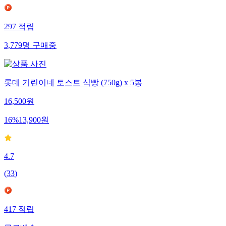
297
적립
3,779
명
구매중
롯데 기린이네 토스트 식빵 (750g) x 5봉
16,500
원
16
%
13,900
원
4.7
(
33
)
417
적립