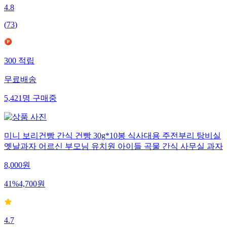
4.8
(
73
)
300
적립
무료배송
5,421
명
구매중
미니 보리건빵 간식 건빵 30g*10봉 식사대용 주전부리 탕비실
옛날과자 어르신 부모님 유치원 아이들 곡물 간식 사무실 과자
8,000
원
41
%
4,700
원
4.7