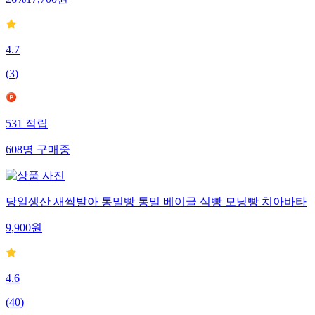
26
%
17,700
원
4.7
(
3
)
531
적립
608
명
구매중
당일생산 새싹발아 통밀빵 통밀 베이글 식빵 모닝빵 치아바타
9,900
원
4.6
(
40
)