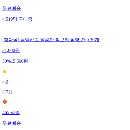
무료배송
4,519
명
구매중
[참다올] 담백하고 달콤한 찰보리 팥빵 25gx30개
31,000
원
50
%
15,500
원
4.6
(
172
)
465
적립
무료배송