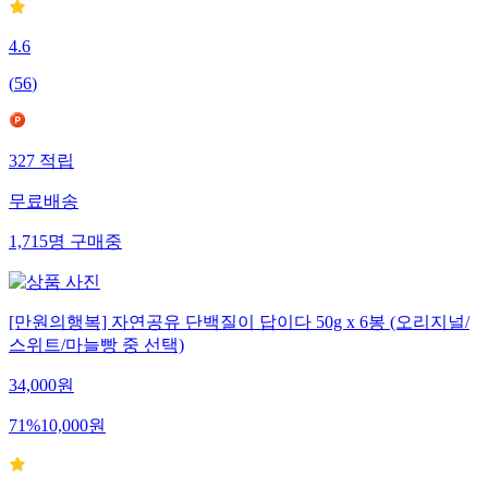
4.6
(
56
)
327
적립
무료배송
1,715
명
구매중
[만원의행복] 자연공유 단백질이 답이다 50g x 6봉 (오리지널/
스위트/마늘빵 중 선택)
34,000
원
71
%
10,000
원