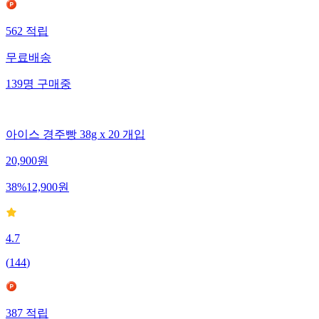
562
적립
무료배송
139
명
구매중
아이스 경주빵 38g x 20 개입
20,900
원
38
%
12,900
원
4.7
(
144
)
387
적립