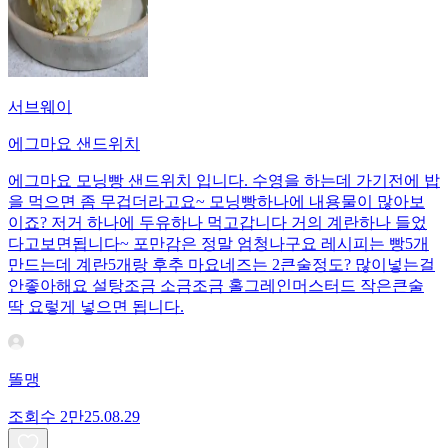
서브웨이
에그마요 샌드위치
에그마요 모닝빵 샌드위치 입니다. 수영을 하는데 가기전에 밥
을 먹으면 좀 무겁더라고요~ 모닝빵하나에 내용물이 많아보
이죠? 저거 하나에 두유하나 먹고갑니다 거의 계란하나 들었
다고보면됩니다~ 포만감은 정말 엄청나구요 레시피는 빵5개
만드는데 계란5개랑 후추 마요네즈는 2큰술정도? 많이넣는걸
안좋아해요 설탕조금 소금조금 홀그레인머스터드 작은큰술
딱 요렇게 넣으면 됩니다.
똘맹
조회수
2만
25.08.29