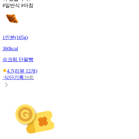
#일반식 #아침
1인분(105g)
360kcal
슈크림 단팥빵
4.7
(리뷰
12
개)
·
식단기록
39회