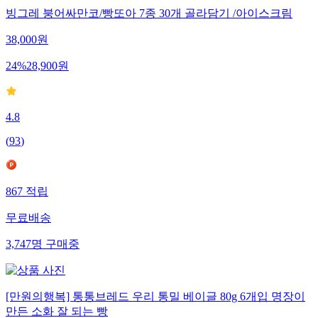
빙그레 붕어싸만코/빵또아 7종 30개 골라담기 /아이스크림
38,000
원
24
%
28,900
원
4.8
(
93
)
867
적립
무료배송
3,747
명
구매중
[만원의행복] 통통브레드 우리 통밀 베이글 80g 6개입 명장이
만든 소화 잘 되는 빵