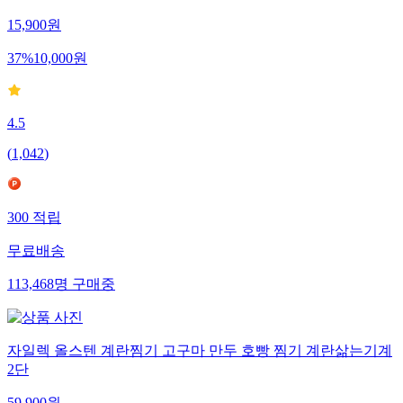
15,900
원
37
%
10,000
원
4.5
(
1,042
)
300
적립
무료배송
113,468
명
구매중
자일렉 올스텐 계란찜기 고구마 만두 호빵 찜기 계란삶는기계
2단
59,900
원