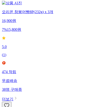
오리온 참붕어빵8P(232g) x 3개
16,900
원
7
%
15,800
원
5.0
(
1
)
474
적립
무료배송
38
명
구매중
더보기