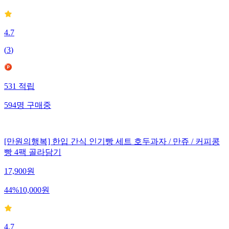
4.7
(
3
)
531
적립
594
명
구매중
[만원의행복] 한입 간식 인기빵 세트 호두과자 / 만쥬 / 커피콩
빵 4팩 골라담기
17,900
원
44
%
10,000
원