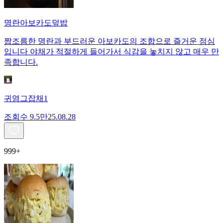
명란아보카도덮밥
짭조름한 명란과 부드러운 아보카도의 조합으로 즐거운 점심
입니다 야채가 적절하게 들어가서 식감을 놓치지 않고 매우 만
족합니다.
귀염그잡채1
조회수
9.5만
25.08.28
999+