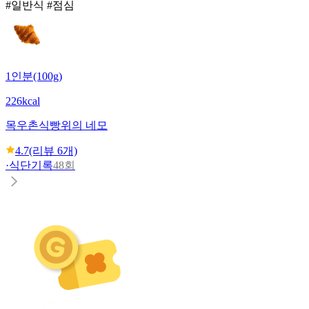
#일반식 #점심
1인분(100g)
226kcal
목우촌
식빵위의 네모
4.7
(리뷰
6
개)
·
식단기록
48회