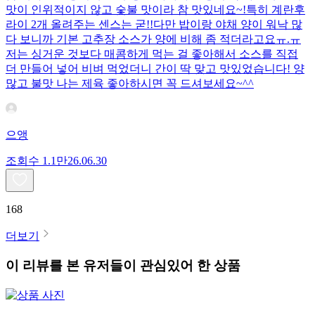
맛이 인위적이지 않고 숯불 맛이라 참 맛있네요~!특히 계란후
라이 2개 올려주는 센스는 굳!! ​다만 밥이랑 야채 양이 워낙 많
다 보니까 기본 고추장 소스가 양에 비해 좀 적더라고요ㅠ.ㅠ
저는 싱거운 것보다 매콤하게 먹는 걸 좋아해서 소스를 직접
더 만들어 넣어 비벼 먹었더니 간이 딱 맞고 맛있었습니다! 양
많고 불맛 나는 제육 좋아하시면 꼭 드셔보세요~^^
으앵
조회수
1.1만
26.06.30
168
더보기
이 리뷰를 본 유저들이 관심있어 한 상품