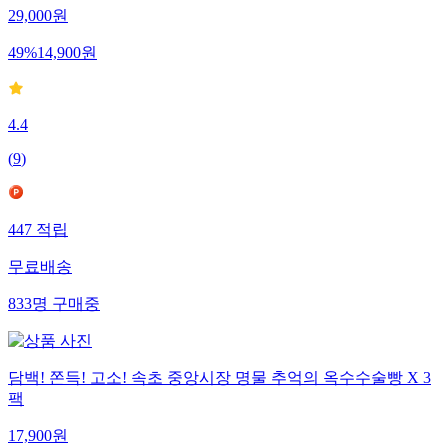
29,000
원
49
%
14,900
원
4.4
(
9
)
447
적립
무료배송
833
명
구매중
담백! 쫀득! 고소! 속초 중앙시장 명물 추억의 옥수수술빵 X 3
팩
17,900
원