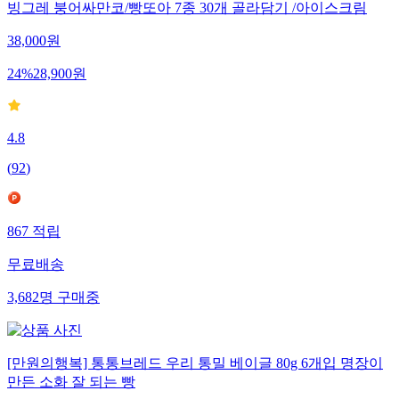
빙그레 붕어싸만코/빵또아 7종 30개 골라담기 /아이스크림
38,000
원
24
%
28,900
원
4.8
(
92
)
867
적립
무료배송
3,682
명
구매중
[만원의행복] 통통브레드 우리 통밀 베이글 80g 6개입 명장이
만든 소화 잘 되는 빵