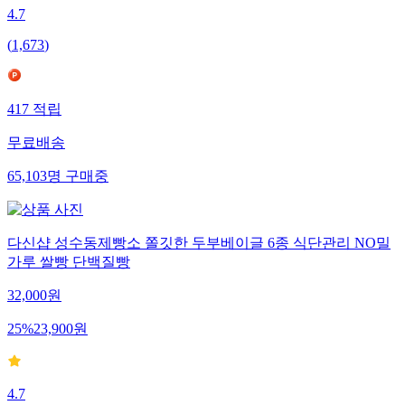
4.7
(
1,673
)
417
적립
무료배송
65,103
명
구매중
다신샵 성수동제빵소 쫄깃한 두부베이글 6종 식단관리 NO밀
가루 쌀빵 단백질빵
32,000
원
25
%
23,900
원
4.7