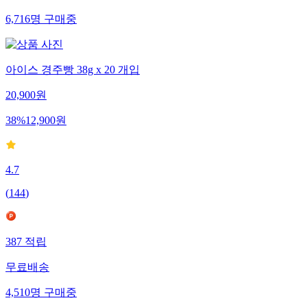
6,716
명
구매중
아이스 경주빵 38g x 20 개입
20,900
원
38
%
12,900
원
4.7
(
144
)
387
적립
무료배송
4,510
명
구매중