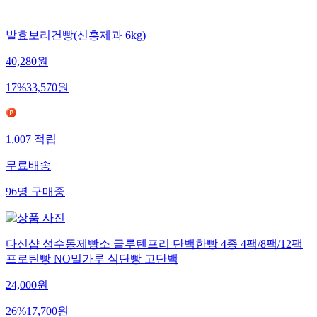
발효보리건빵(신흥제과 6kg)
40,280
원
17
%
33,570
원
1,007
적립
무료배송
96
명
구매중
다신샵 성수동제빵소 글루텐프리 단백한빵 4종 4팩/8팩/12팩
프로틴빵 NO밀가루 식단빵 고단백
24,000
원
26
%
17,700
원