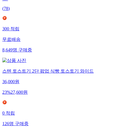
4.7
(
78
)
300
적립
무료배송
8,649
명
구매중
스텐 토스트기 2단 팝업 식빵 토스토기 와이드
36,000
원
23
%
27,600
원
0
적립
126
명
구매중