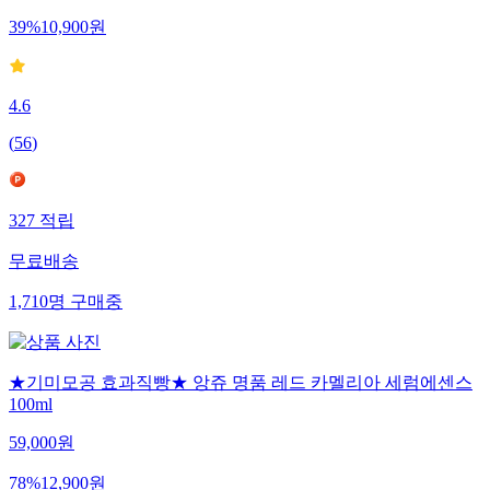
39
%
10,900
원
4.6
(
56
)
327
적립
무료배송
1,710
명
구매중
★기미모공 효과직빵★ 앙쥬 명품 레드 카멜리아 세럼에센스
100ml
59,000
원