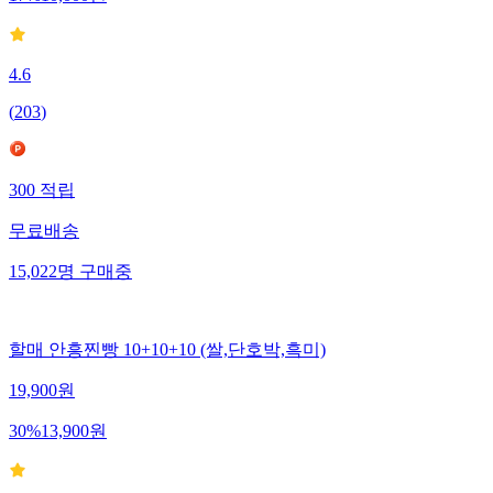
4.6
(
203
)
300
적립
무료배송
15,022
명
구매중
할매 안흥찐빵 10+10+10 (쌀,단호박,흑미)
19,900
원
30
%
13,900
원