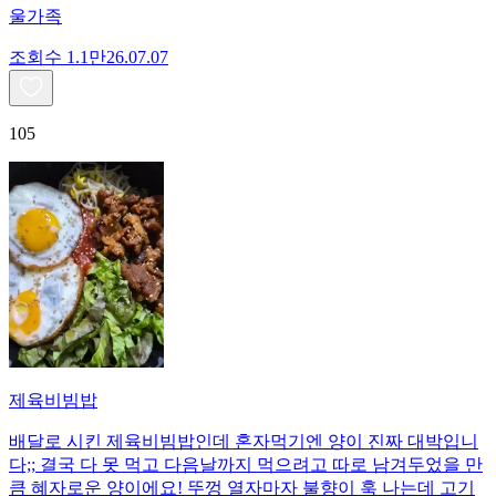
울가족
조회수
1.1만
26.07.07
105
제육비빔밥
배달로 시킨 제육비빔밥인데 혼자먹기엔 양이 진짜 대박입니
다;; 결국 다 못 먹고 다음날까지 먹으려고 따로 남겨두었을 만
큼 혜자로운 양이에요! 뚜껑 열자마자 불향이 훅 나는데 고기