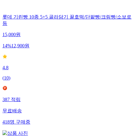
롯데 기린빵 10종 5+5 골라담기 꿀호떡/단팥빵/크림빵/소보로
등
15,000
원
14
%
12,900
원
4.8
(
10
)
387
적립
무료배송
418
명
구매중