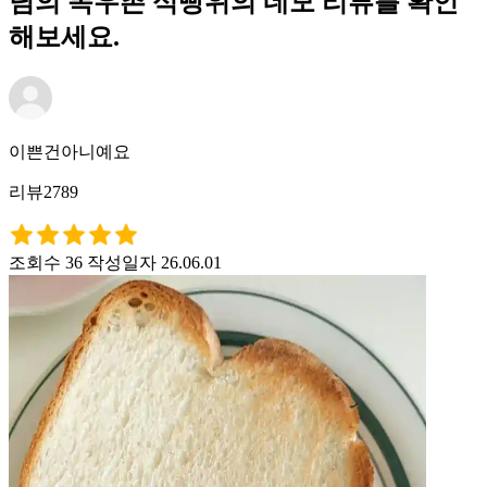
님의 목우촌 식빵위의 네모 리뷰를 확인
해보세요.
이쁜건아니예요
리뷰2789
조회수 36
작성일자 26.06.01