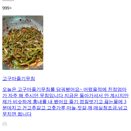
999+
고구마줄기무침
오늘은 고구마줄기무침를 담궈봤어요~ 어렸을적에 친정엄마
가 자주 해 주시던 무침입니다 지금은 돌아가셔서 안 계시지만
제가 비슷하게 훙내를 내 봤어요 줄기 껍질벗기고 끓는물에 3
분데치고 건고추갈고 고춧가루,마늘,젓갈,깨,매실청조금.넘고
무치면 됩니다