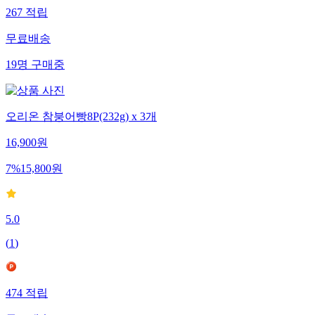
267
적립
무료배송
19
명
구매중
오리온 참붕어빵8P(232g) x 3개
16,900
원
7
%
15,800
원
5.0
(
1
)
474
적립