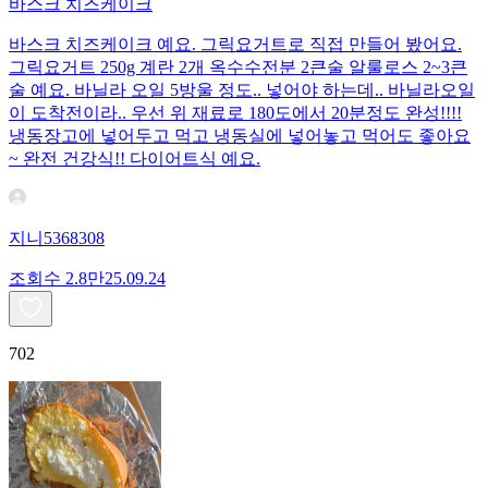
바스크 치즈케이크
바스크 치즈케이크 예요. 그릭요거트로 직접 만들어 봤어요.
그릭요거트 250g 계란 2개 옥수수전분 2큰술 알룰로스 2~3큰
술 예요. 바닐라 오일 5방울 정도.. 넣어야 하는데.. 바닐라오일
이 도착전이라.. 우선 위 재료로 180도에서 20분정도 완성!!!!
냉동장고에 넣어두고 먹고 냉동실에 넣어놓고 먹어도 좋아요
~ 완전 건강식!! 다이어트식 예요.
지니5368308
조회수
2.8만
25.09.24
702