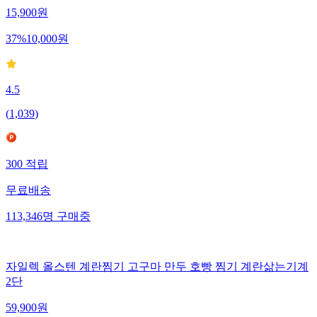
15,900
원
37
%
10,000
원
4.5
(
1,039
)
300
적립
무료배송
113,346
명
구매중
자일렉 올스텐 계란찜기 고구마 만두 호빵 찜기 계란삶는기계
2단
59,900
원