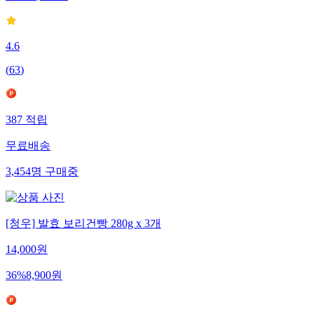
78
%
12,900
원
4.6
(
63
)
387
적립
무료배송
3,454
명
구매중
[청우] 발효 보리건빵 280g x 3개
14,000
원
36
%
8,900
원