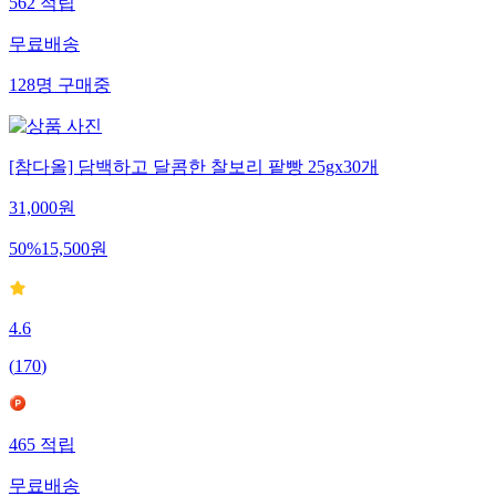
562
적립
무료배송
128
명
구매중
[참다올] 담백하고 달콤한 찰보리 팥빵 25gx30개
31,000
원
50
%
15,500
원
4.6
(
170
)
465
적립
무료배송