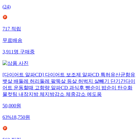
(
24
)
717
적립
무료배송
3,911
명
구매중
[다이어트 알파CD] 다이어트 보조제 알파CD 특허유산균함유
뱃살 배둘레 허리둘레 팔뚝살 등살 허벅지 살빼기 단기간다이
어트 운동할때 고함량 알파CD 과식후 빵순이 밥순이 탄수화
물컷팅 내장지방 체지방감소 체중감소 에도움
50,000
원
63
%
18,750
원