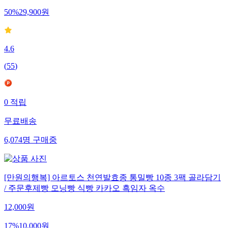
50
%
29,900
원
4.6
(
55
)
0
적립
무료배송
6,074
명
구매중
[만원의행복] 아르토스 천연발효종 통밀빵 10종 3팩 골라담기
/ 주문후제빵 모닝빵 식빵 카카오 흑임자 옥수
12,000
원
17
%
10,000
원