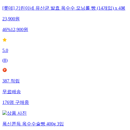
[롯데] 기린이네 유산균 발효 옥수수 모닝롤 빵 (14개입) x 4봉
23,900
원
46
%
12,900
원
5.0
(
8
)
387
적립
무료배송
176
명
구매중
폭신쫀득 옥수수술빵 400g 3입