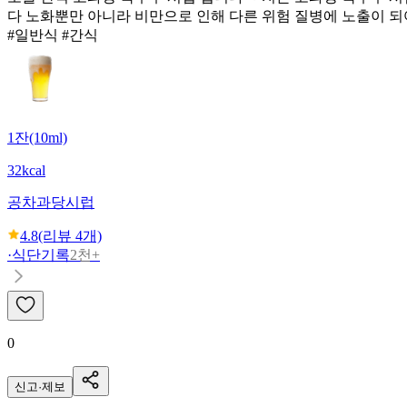
다 노화뿐만 아니라 비만으로 인해 다른 위험 질병에 노출이 
#일반식 #간식
1잔(10ml)
32kcal
공차
과당시럽
4.8
(리뷰
4
개)
·
식단기록
2천+
0
신고·제보