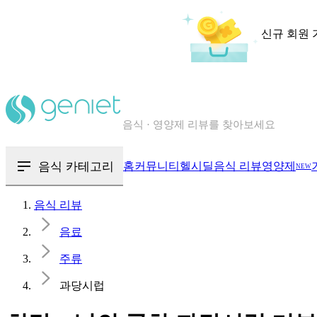
신규 회원 
칼로리와 영양성분을 검색해보세요
혈당 · 다이어트 음식 검색해보세요
음식 카테고리
홈
커뮤니티
헬시딜
음식 리뷰
영양제
NEW
음식 · 영양제 리뷰를 찾아보세요
음식 리뷰
음료
주류
과당시럽