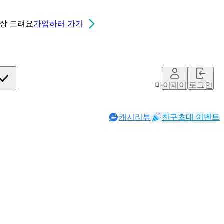
0장
드려요
가입하러 가기
마이페이지
로그인
캐시리뷰
친구초대 이벤트