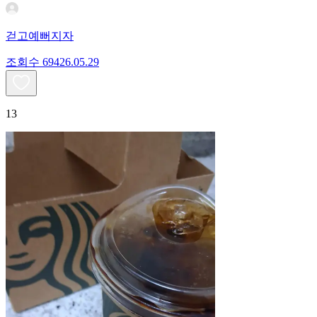
걷고예뻐지자
조회수
694
26.05.29
13