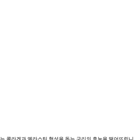
드는 콜라겐과 엘라스틴 형성을 돕는 구리의 효능을 떨어뜨립니