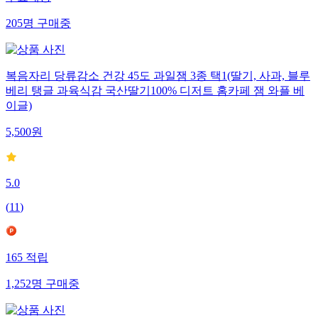
무료배송
205
명
구매중
복음자리 당류감소 건강 45도 과일잼 3종 택1(딸기, 사과, 블루
베리 탱글 과육식감 국산딸기100% 디저트 홈카페 잼 와플 베
이글)
5,500
원
5.0
(
11
)
165
적립
1,252
명
구매중