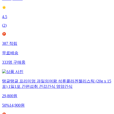
4.5
(
2
)
387
적립
무료배송
333
명
구매중
탱글탱글 프리미엄 과일의여왕 석류콜라겐젤리스틱 (20g x 15
포) 1일1포 간편섭취 건강간식 영양간식
29,800
원
50
%
14,900
원