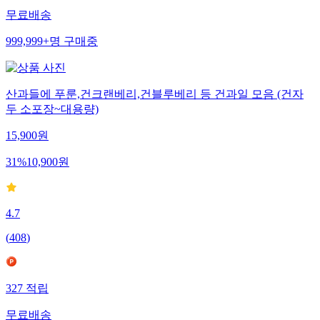
무료배송
999,999+
명
구매중
산과들에 푸룬,건크랜베리,건블루베리 등 건과일 모음 (건자
두 소포장~대용량)
15,900
원
31
%
10,900
원
4.7
(
408
)
327
적립
무료배송