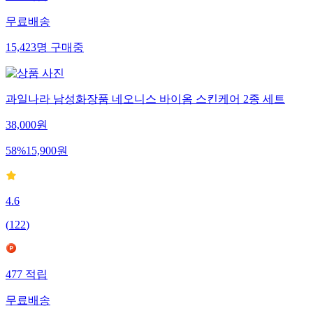
무료배송
15,423
명
구매중
과일나라 남성화장품 네오니스 바이옴 스킨케어 2종 세트
38,000
원
58
%
15,900
원
4.6
(
122
)
477
적립
무료배송