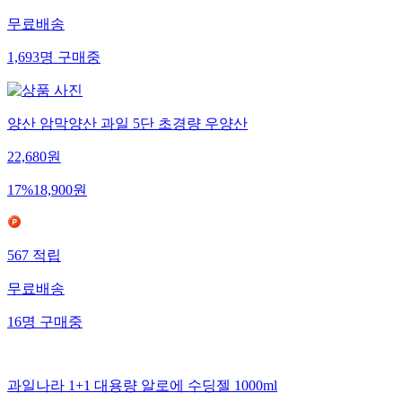
무료배송
1,693
명
구매중
양산 암막양산 과일 5단 초경량 우양산
22,680
원
17
%
18,900
원
567
적립
무료배송
16
명
구매중
과일나라 1+1 대용량 알로에 수딩젤 1000ml