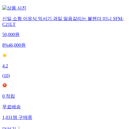
신일 소형 이유식 믹서기 과일 얼음갈리는 블렌더 미니 SFM-
C21LT
50,000
원
8
%
46,000
원
4.2
(
10
)
0
적립
무료배송
1,031
명
구매중