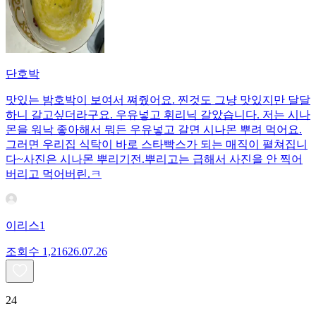
단호박
맛있는 밤호박이 보여서 쪄줬어요. 찐것도 그냥 맛있지만 달달
하니 갈고싶더라구요. 우유넣고 휘리닉 갈았습니다. 저는 시나
몬을 워낙 좋아해서 뭐든 우유넣고 갈면 시나몬 뿌려 먹어요.
그러면 우리집 식탁이 바로 스타빡스가 되는 매직이 펼쳐집니
다~사진은 시나몬 뿌리기전.뿌리고는 급해서 사진을 안 찍어
버리고 먹어버린.ㅋ
이리스1
조회수
1,216
26.07.26
24