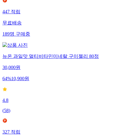
447
적립
무료배송
189
명
구매중
뉴온 과일맛 멀티비타민미네랄 구미젤리 80정
30,000
원
64
%
10,900
원
4.8
(
58
)
327
적립