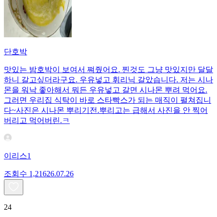
단호박
맛있는 밤호박이 보여서 쪄줬어요. 찐것도 그냥 맛있지만 달달
하니 갈고싶더라구요. 우유넣고 휘리닉 갈았습니다. 저는 시나
몬을 워낙 좋아해서 뭐든 우유넣고 갈면 시나몬 뿌려 먹어요.
그러면 우리집 식탁이 바로 스타빡스가 되는 매직이 펼쳐집니
다~사진은 시나몬 뿌리기전.뿌리고는 급해서 사진을 안 찍어
버리고 먹어버린.ㅋ
이리스1
조회수
1,216
26.07.26
24