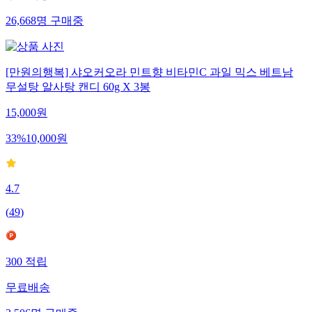
26,668
명
구매중
[만원의행복] 샤오커오라 민트향 비타민C 과일 믹스 베트남
무설탕 알사탕 캔디 60g X 3봉
15,000
원
33
%
10,000
원
4.7
(
49
)
300
적립
무료배송