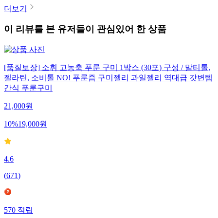
더보기
이 리뷰를 본 유저들이 관심있어 한 상품
[품질보장] 소휘 고농축 푸룬 구미 1박스 (30포) 구성 / 말티톨,
젤라틴, 소비톨 NO! 푸룬즙 구미젤리 과일젤리 역대급 갓변템
간식 푸룬구미
21,000
원
10
%
19,000
원
4.6
(
671
)
570
적립