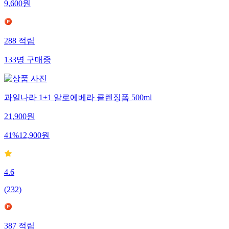
9,600
원
288
적립
133
명
구매중
과일나라 1+1 알로에베라 클렌징폼 500ml
21,900
원
41
%
12,900
원
4.6
(
232
)
387
적립