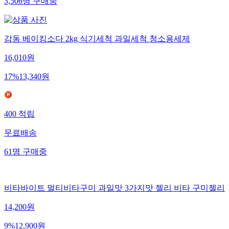
3,506
명
구매중
감동 베이킹소다 2kg 식기세척 과일세척 청소용세제
16,010
원
17
%
13,340
원
400
적립
무료배송
61
명
구매중
비타바이트 멀티비타구미 과일맛 3가지맛 젤리 비타 구미젤리
14,200
원
9
%
12,900
원