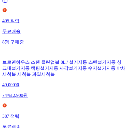
(
1
)
405
적립
무료배송
8
명
구매중
브로덴하우스 스텐 클린업볼 8L / 설거지통 스텐설거지통 싱
크대설거지통 캠핑설거지통 사각설거지통 수저설거지통 야채
세척볼 세척볼 과일세척볼
49,000
원
74
%
12,900
원
387
적립