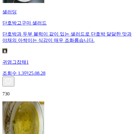
샐러딩
단호박고구마 샐러드
단호박과 두부 블럭이 같이 있는 샐러드로 단호박 달달한 맛과
야채의 아싹이는 식감이 매우 조화롭습니다.
귀염그잡채1
조회수
1.3만
25.08.28
730