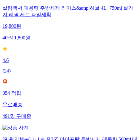
살림백서 대용량 주방세제 라이스&amp;허브 4L+750ml 설거
지 리필 세트 과일세척
19,800
원
40
%
11,800
원
4.6
(
24
)
354
적립
무료배송
491
명
구매중