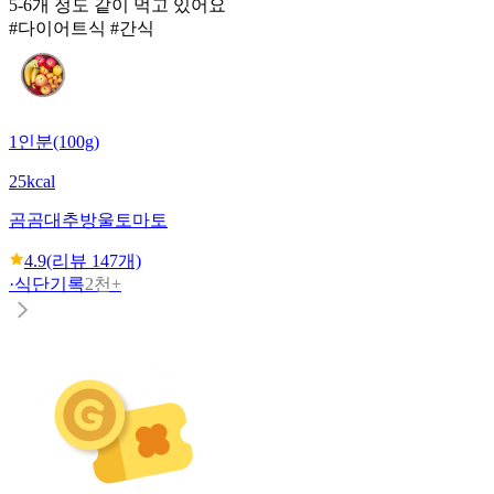
5-6개 정도 같이 먹고 있어요
#다이어트식 #간식
1인분(100g)
25kcal
곰곰
대추방울토마토
4.9
(리뷰
147
개)
·
식단기록
2천+