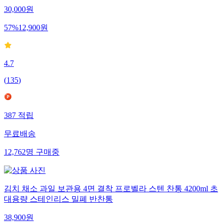
30,000
원
57
%
12,900
원
4.7
(
135
)
387
적립
무료배송
12,762
명
구매중
김치 채소 과일 보관용 4면 결착 프로벨라 스텐 찬통 4200ml 초
대용량 스테인리스 밀폐 반찬통
38,900
원