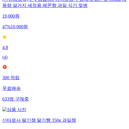
[만원의행복] 1+1 쉼표365 마마프랑 주방세제 레몬향 500ml 대
용량 설거지 세정용 레몬향 과일 식기 젖병
19,000
원
47
%
10,000
원
4.8
(
4
)
300
적립
무료배송
633
명
구매중
산타로사 딸기잼 딸기쨈 350g 과일잼