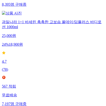
8,395
명
구매중
과일나라 1+1 바세린 촉촉한 고보습 올데이/딥플러스 바디로
션 1000ml
25,000
원
24
%
18,900
원
4.7
(
78
)
567
적립
무료배송
7,197
명
구매중