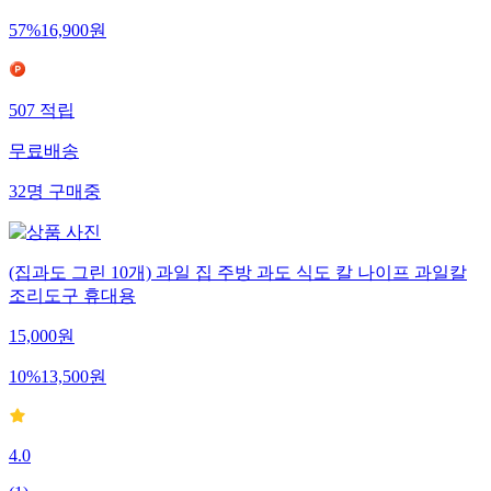
57
%
16,900
원
507
적립
무료배송
32
명
구매중
(집과도 그린 10개) 과일 집 주방 과도 식도 칼 나이프 과일칼
조리도구 휴대용
15,000
원
10
%
13,500
원
4.0