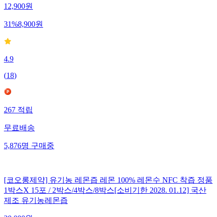
12,900
원
31
%
8,900
원
4.9
(
18
)
267
적립
무료배송
5,876
명
구매중
[코오롱제약] 유기농 레몬즙 레몬 100% 레몬수 NFC 착즙 정품
1박스X 15포 / 2박스/4박스/8박스[소비기한 2028. 01.12] 국산
제조 유기농레몬즙