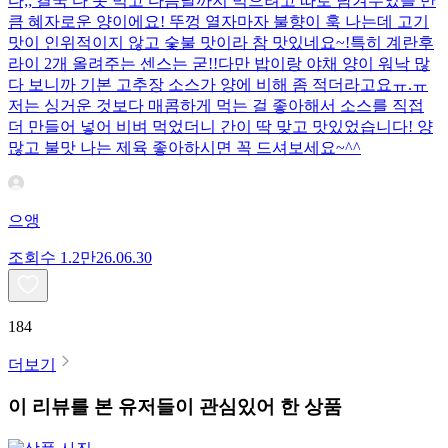
다;; 결국 다 못 먹고 다음날까지 먹으려고 따로 남겨두었을 만
큼 혜자로운 양이에요! 뚜껑 열자마자 불향이 훅 나는데 고기
맛이 인위적이지 않고 숯불 맛이라 참 맛있네요~!특히 계란후
라이 2개 올려주는 센스는 굳!! ​다만 밥이랑 야채 양이 워낙 많
다 보니까 기본 고추장 소스가 양에 비해 좀 적더라고요ㅠ.ㅠ
저는 싱거운 것보다 매콤하게 먹는 걸 좋아해서 소스를 직접
더 만들어 넣어 비벼 먹었더니 간이 딱 맞고 맛있었습니다! 양
많고 불맛 나는 제육 좋아하시면 꼭 드셔보세요~^^
으앵
조회수
1.2만
26.06.30
184
더보기
이 리뷰를 본 유저들이 관심있어 한 상품