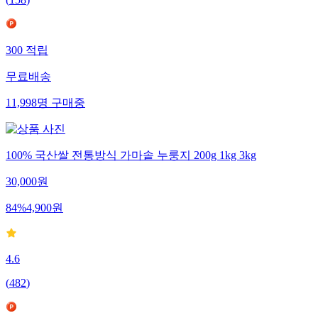
(
158
)
300
적립
무료배송
11,998
명
구매중
100% 국산쌀 전통방식 가마솥 누룽지 200g 1kg 3kg
30,000
원
84
%
4,900
원
4.6
(
482
)