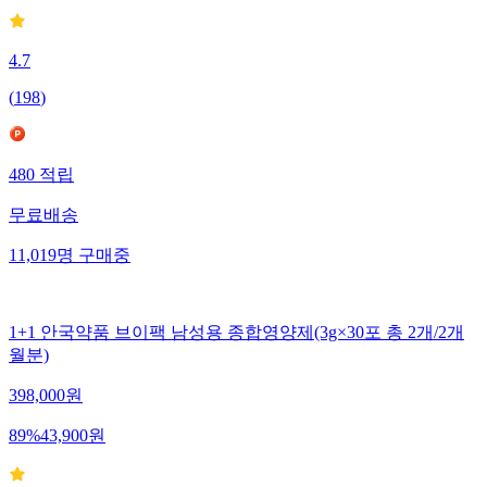
4.7
(
198
)
480
적립
무료배송
11,019
명
구매중
1+1 안국약품 브이팩 남성용 종합영양제(3g×30포 총 2개/2개
월분)
398,000
원
89
%
43,900
원