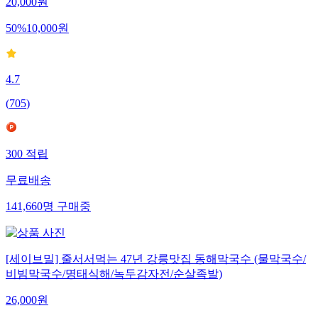
20,000
원
50
%
10,000
원
4.7
(
705
)
300
적립
무료배송
141,660
명
구매중
[세이브밀] 줄서서먹는 47년 강릉맛집 동해막국수 (물막국수/
비빔막국수/명태식해/녹두감자전/순살족발)
26,000
원