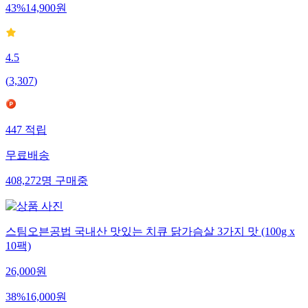
43
%
14,900
원
4.5
(
3,307
)
447
적립
무료배송
408,272
명
구매중
스팀오븐공법 국내산 맛있는 치큐 닭가슴살 3가지 맛 (100g x
10팩)
26,000
원
38
%
16,000
원