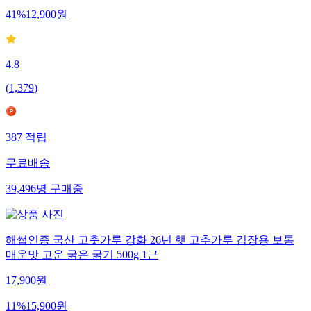
41
%
12,900
원
4.8
(
1,379
)
387
적립
무료배송
39,496
명
구매중
해썹인증 국산 고춧가루 강화 26년 햇 고추가루 김장용 보통
매운맛 고운 굵은 굵기 500g 1근
17,900
원
11
%
15,900
원