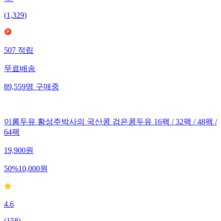
(
1,329
)
507
적립
무료배송
89,559
명
구매중
이롬두유 황성주박사의 국산콩 검은콩두유 16팩 / 32팩 / 48팩 /
64팩
19,900
원
50
%
10,000
원
4.6