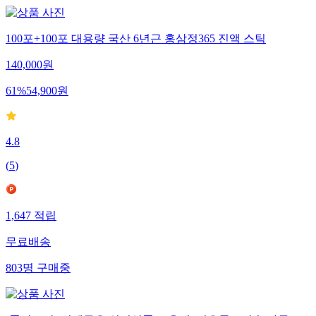
100포+100포 대용량 국산 6년근 홍삼정365 진액 스틱
140,000
원
61
%
54,900
원
4.8
(
5
)
1,647
적립
무료배송
803
명
구매중