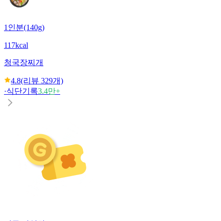
1인분(140g)
117kcal
청국장찌개
4.8
(리뷰
329
개)
·
식단기록
3.4만+