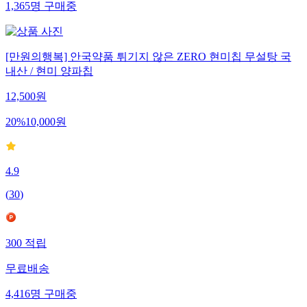
1,365
명
구매중
[만원의행복] 안국약품 튀기지 않은 ZERO 현미칩 무설탕 국
내산 / 현미 양파칩
12,500
원
20
%
10,000
원
4.9
(
30
)
300
적립
무료배송
4,416
명
구매중