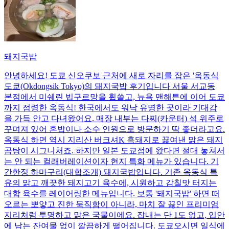
돼지국밥
안녕하세요! 도쿄 신오쿠보 근처에 새로 자리를 잡은 '옥동식
도쿄(Okdongsik Tokyo)의 돼지국밥 후기입니다 서울 서교동
본점에서 미쉐린 빕구르망을 휩쓸고, 뉴욕 맨해튼에 이어 도쿄
까지 점령한 옥동식! 한국에서도 워낙 유명한 곳이라 기대감
을 가득 안고 다녀왔어요. 매장 내부는 다찌(카운터) 석 위주로
꾸며져 있어 혼밥이나 소수 인원으로 방문하기 딱 좋더라고요.
옥동식 하면 역시 지리산 버크셔K 흑돼지로 끓여낸 맑은 돼지
곰탕이 시그니처죠. 하지만 일본 도쿄점에 왔다면 절대 놓쳐서
는 안 되는 컬래버레이션이자 현지 특화 메뉴가 있습니다. 기
간한정 하마구리(대합조개) 돼지국밥입니다. 기존 옥동식 특
유의 맑고 깨끗한 돼지고기 육수에, 시원하고 감칠맛 터지는
대합 육수를 레이어링한 메뉴입니다. 보통 '돼지국밥' 하면 떠
오르는 뽀얗고 진한 묵직함이 아니라, 마치 잘 끓인 프리미엄
지리처럼 투명하고 맑은 국물이에요. 잡내는 단 1도 없고, 입안
에 남는 잔여물 없이 깔끔하게 떨어집니다. 도쿄오시면 일식에