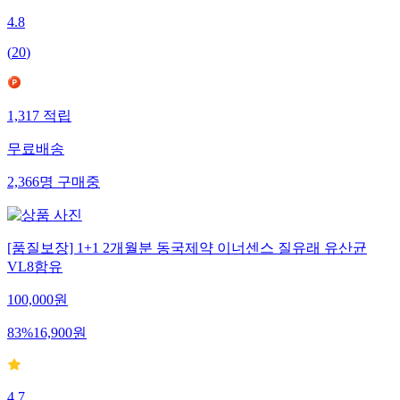
4.8
(
20
)
1,317
적립
무료배송
2,366
명
구매중
[품질보장] 1+1 2개월분 동국제약 이너센스 질유래 유산균
VL8함유
100,000
원
83
%
16,900
원
4.7