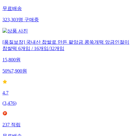
무료배송
323,303
명
구매중
[품질보장] 국내산 찹쌀로 만든 팥앙금 콩쑥개떡 앙금인절미
찹쌀떡 6개입 / 16개입/32개입
15,800
원
50
%
7,900
원
4.7
(
3,476
)
237
적립