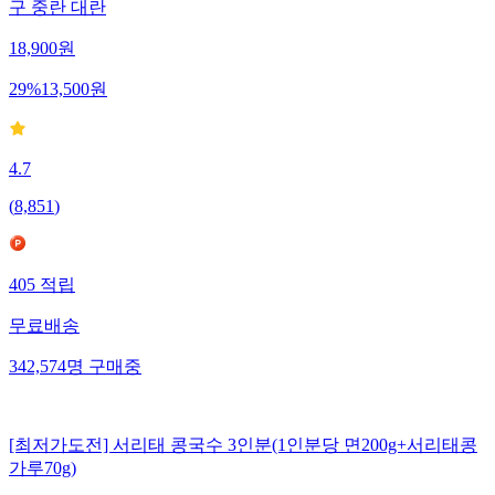
구 중란 대란
18,900
원
29
%
13,500
원
4.7
(
8,851
)
405
적립
무료배송
342,574
명
구매중
[최저가도전] 서리태 콩국수 3인분(1인분당 면200g+서리태콩
가루70g)