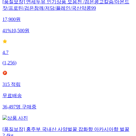
[품질보장] 연세두유 인기상품 모음전 /검은콩고칼슘/아몬드
잣/프로틴/검은참깨/저당/플레인/국산약콩99
17,900
원
41
%
10,500
원
4.7
(
1,256
)
315
적립
무료배송
36,497
명
구매중
[품질보장] 홍주부 국내산 사양벌꿀 잡화향 아카시아향 벌꿀