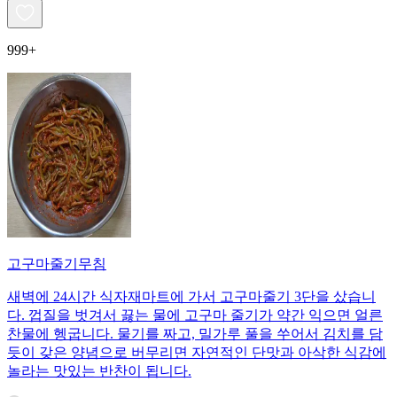
999+
고구마줄기무침
새벽에 24시간 식자재마트에 가서 고구마줄기 3단을 샀습니
다. 껍질을 벗겨서 끓는 물에 고구마 줄기가 약간 익으면 얼른
찬물에 헹굽니다. 물기를 짜고, 밀가루 풀을 쑤어서 김치를 담
듯이 갖은 양념으로 버무리면 자연적인 단맛과 아삭한 식감에
놀라는 맛있는 반찬이 됩니다.