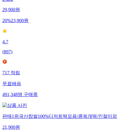
2.4kg
29,900
원
20
%
23,900
원
4.7
(
897
)
717
적립
무료배송
491,348
명
구매중
판매1위국산찹쌀100%디저트떡모음/콩쑥개떡/인절미외
21,900
원