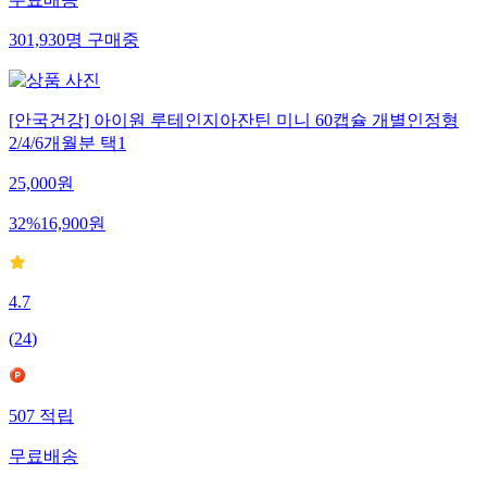
무료배송
301,930
명
구매중
[안국건강] 아이원 루테인지아잔틴 미니 60캡슐 개별인정형
2/4/6개월분 택1
25,000
원
32
%
16,900
원
4.7
(
24
)
507
적립
무료배송