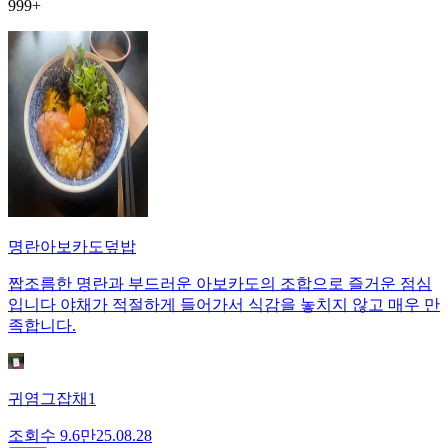
999+
명란아보카도덮밥
짭조름한 명란과 부드러운 아보카도의 조합으로 즐거운 점심
입니다 야채가 적절하게 들어가서 식감을 놓치지 않고 매우 만
족합니다.
귀염그잡채1
조회수
9.6만
25.08.28