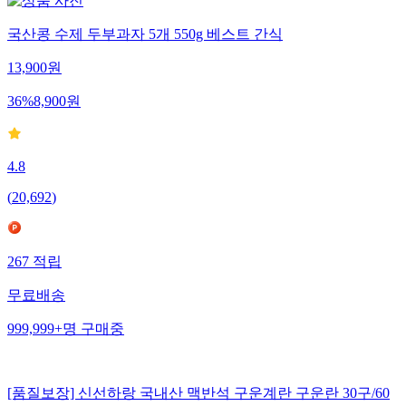
국산콩 수제 두부과자 5개 550g 베스트 간식
13,900
원
36
%
8,900
원
4.8
(
20,692
)
267
적립
무료배송
999,999+
명
구매중
[품질보장] 신선하랑 국내산 맥반석 구운계란 구운란 30구/60