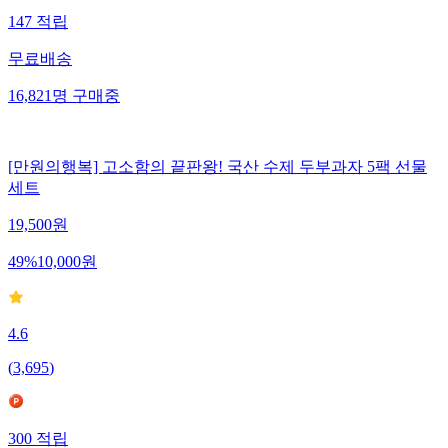
147
적립
무료배송
16,821
명
구매중
[만원의행복] 고소함의 끝판왕! 국산 수제 두부과자 5팩 선물
세트
19,500
원
49
%
10,000
원
4.6
(
3,695
)
300
적립