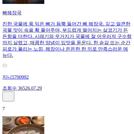
뼈해장국
진한 국물에 푹 익은 뼈가 듬뿍 들어간 뼈 해장국. 깊고 얼큰한
국물 맛이 속을 확 풀어주며, 부드럽게 떨어지는 살코기가 든
든함을 더한다. 시래기와 우거지가 국물에 잘 어우러져 구수함
까지 살렸고, 매콤한 양념이 입맛을 돋운다. 한 숟갈 뜨는 순간
피로가 풀리는 느낌, 해장이나 든든한 한 끼로 만족스러운 메
뉴다.
지니5700992
조회수
365
26.07.29
7