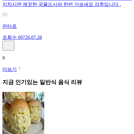
지치시면 깨끗한 국물드시러 한번 가보세요 강추입니다 .
핀타로
조회수
697
26.07.28
9
더보기
지금 인기있는
일반식
음식 리뷰