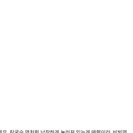
요. 칼국수 면처럼 납작하게 눌러져 있는게 매력이라. 비빔면