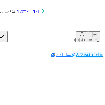
0장
드려요
가입하러 가기
마이페이지
로그인
캐시리뷰
친구초대 이벤트