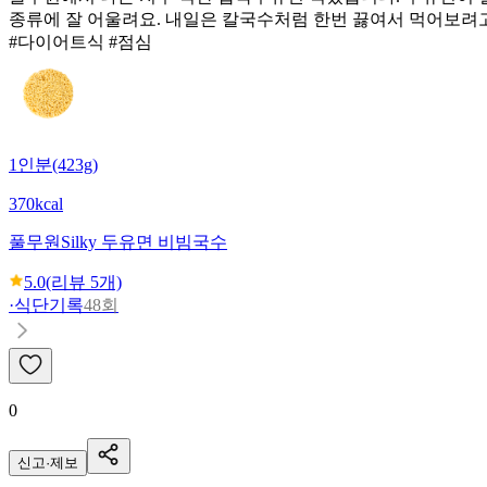
종류에 잘 어울려요. 내일은 칼국수처럼 한번 끓여서 먹어보려고
#다이어트식 #점심
1인분(423g)
370kcal
풀무원
Silky 두유면 비빔국수
5.0
(리뷰
5
개)
·
식단기록
48회
0
신고·제보