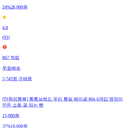
24
%
28,900
원
4.8
(
93
)
867
적립
무료배송
3,745
명
구매중
[만원의행복] 통통브레드 우리 통밀 베이글 80g 6개입 명장이
만든 소화 잘 되는 빵
15,900
원
37
%
10,000
원