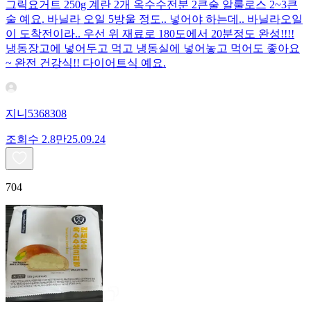
그릭요거트 250g 계란 2개 옥수수전분 2큰술 알룰로스 2~3큰
술 예요. 바닐라 오일 5방울 정도.. 넣어야 하는데.. 바닐라오일
이 도착전이라.. 우선 위 재료로 180도에서 20분정도 완성!!!!
냉동장고에 넣어두고 먹고 냉동실에 넣어놓고 먹어도 좋아요
~ 완전 건강식!! 다이어트식 예요.
지니5368308
조회수
2.8만
25.09.24
704