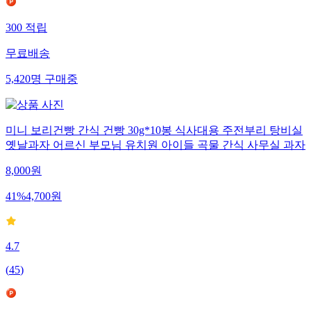
300
적립
무료배송
5,420
명
구매중
미니 보리건빵 간식 건빵 30g*10봉 식사대용 주전부리 탕비실
옛날과자 어르신 부모님 유치원 아이들 곡물 간식 사무실 과자
8,000
원
41
%
4,700
원
4.7
(
45
)