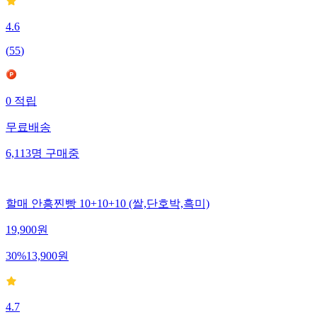
4.6
(
55
)
0
적립
무료배송
6,113
명
구매중
할매 안흥찐빵 10+10+10 (쌀,단호박,흑미)
19,900
원
30
%
13,900
원
4.7