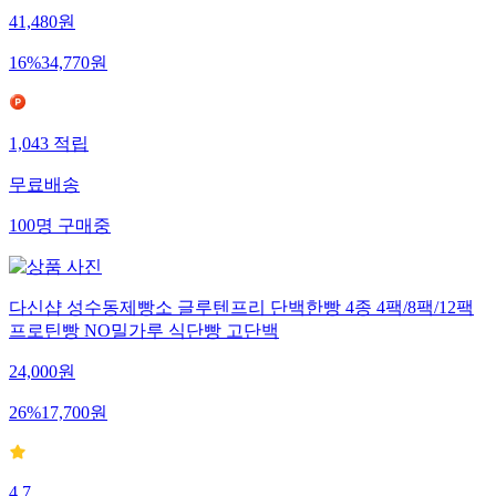
41,480
원
16
%
34,770
원
1,043
적립
무료배송
100
명
구매중
다신샵 성수동제빵소 글루텐프리 단백한빵 4종 4팩/8팩/12팩
프로틴빵 NO밀가루 식단빵 고단백
24,000
원
26
%
17,700
원
4.7