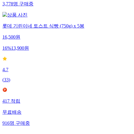
3,778
명
구매중
롯데 기린이네 토스트 식빵 (750g) x 5봉
16,500
원
16
%
13,900
원
4.7
(
33
)
417
적립
무료배송
916
명
구매중