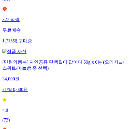
(
56
)
327
적립
무료배송
1,715
명
구매중
[만원의행복] 자연공유 단백질이 답이다 50g x 6봉 (오리지널/
스위트/마늘빵 중 선택)
34,000
원
71
%
10,000
원
4.8
(
73
)