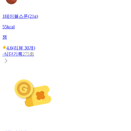
1테이블스푼(21g)
55kcal
잼
4.6
(리뷰
30
개)
·
식단기록
275회