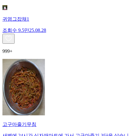
귀염그잡채1
조회수
9.5만
25.08.28
999+
고구마줄기무침
새벽에 24시간 식자재마트에 가서 고구마줄기 3단을 샀습니