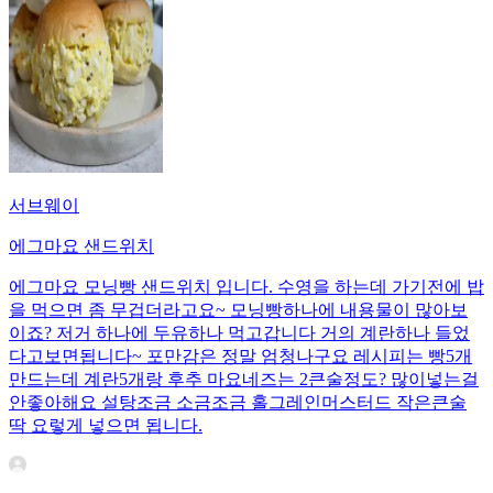
서브웨이
에그마요 샌드위치
에그마요 모닝빵 샌드위치 입니다. 수영을 하는데 가기전에 밥
을 먹으면 좀 무겁더라고요~ 모닝빵하나에 내용물이 많아보
이죠? 저거 하나에 두유하나 먹고갑니다 거의 계란하나 들었
다고보면됩니다~ 포만감은 정말 엄청나구요 레시피는 빵5개
만드는데 계란5개랑 후추 마요네즈는 2큰술정도? 많이넣는걸
안좋아해요 설탕조금 소금조금 홀그레인머스터드 작은큰술
딱 요렇게 넣으면 됩니다.