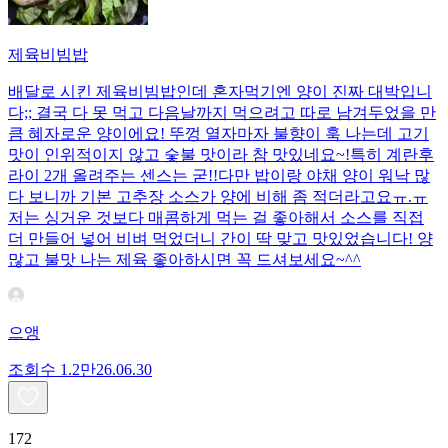
제육비빔밥
배달로 시킨 제육비빔밥인데 혼자먹기엔 양이 진짜 대박입니
다;; 결국 다 못 먹고 다음날까지 먹으려고 따로 남겨두었을 만
큼 혜자로운 양이에요! 뚜껑 열자마자 불향이 훅 나는데 고기
맛이 인위적이지 않고 숯불 맛이라 참 맛있네요~!특히 계란후
라이 2개 올려주는 센스는 굳!! ​다만 밥이랑 야채 양이 워낙 많
다 보니까 기본 고추장 소스가 양에 비해 좀 적더라고요ㅠ.ㅠ
저는 싱거운 것보다 매콤하게 먹는 걸 좋아해서 소스를 직접
더 만들어 넣어 비벼 먹었더니 간이 딱 맞고 맛있었습니다! 양
많고 불맛 나는 제육 좋아하시면 꼭 드셔보세요~^^
으앵
조회수
1.2만
26.06.30
172