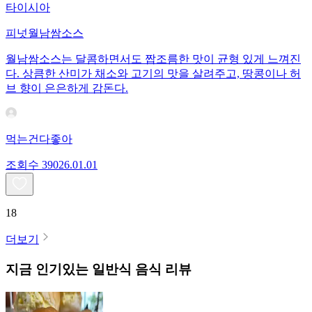
타이시아
피넛월남쌈소스
월남쌈소스는 달콤하면서도 짭조름한 맛이 균형 있게 느껴진
다. 상큼한 산미가 채소와 고기의 맛을 살려주고, 땅콩이나 허
브 향이 은은하게 감돈다.
먹는건다좋아
조회수
390
26.01.01
18
더보기
지금 인기있는
일반식
음식 리뷰