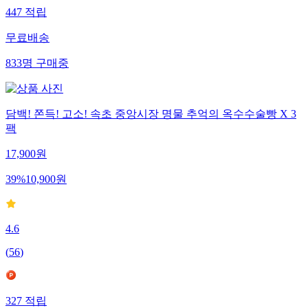
447
적립
무료배송
833
명
구매중
담백! 쫀득! 고소! 속초 중앙시장 명물 추억의 옥수수술빵 X 3
팩
17,900
원
39
%
10,900
원
4.6
(
56
)
327
적립