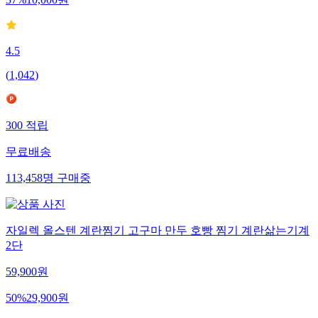
4.5
(
1,042
)
300
적립
무료배송
113,458
명
구매중
자일렉 올스텐 계란찜기 고구마 만두 호빵 찜기 계란삶는기계
2단
59,900
원
50
%
29,900
원