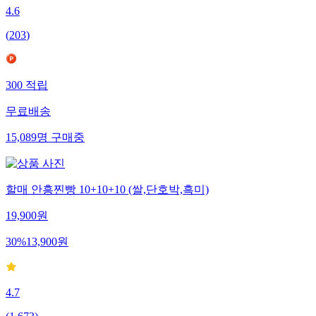
4.6
(
203
)
300
적립
무료배송
15,089
명
구매중
할매 안흥찐빵 10+10+10 (쌀,단호박,흑미)
19,900
원
30
%
13,900
원
4.7