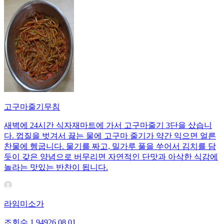
고구마줄기무침
새벽에 24시간 식자재마트에 가서 고구마줄기 3단을 샀습니
다. 껍질을 벗겨서 끓는 물에 고구마 줄기가 약간 익으면 얼른
찬물에 헹굽니다. 물기를 짜고, 밀가루 풀을 쑤어서 김치를 담
듯이 갖은 양념으로 버무리면 자연적인 단맛과 아삭한 식감에
놀라는 맛있는 반찬이 됩니다.
라임미소가
조회수
1,949
26.08.01