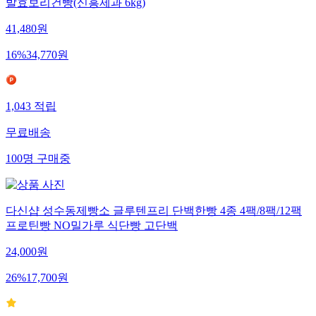
발효보리건빵(신흥제과 6kg)
41,480
원
16
%
34,770
원
1,043
적립
무료배송
100
명
구매중
다신샵 성수동제빵소 글루텐프리 단백한빵 4종 4팩/8팩/12팩
프로틴빵 NO밀가루 식단빵 고단백
24,000
원
26
%
17,700
원