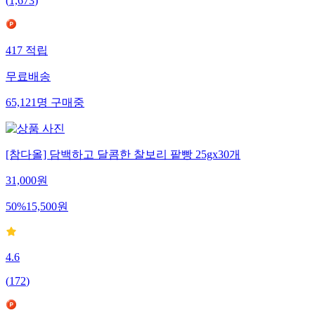
(
1,673
)
417
적립
무료배송
65,121
명
구매중
[참다올] 담백하고 달콤한 찰보리 팥빵 25gx30개
31,000
원
50
%
15,500
원
4.6
(
172
)