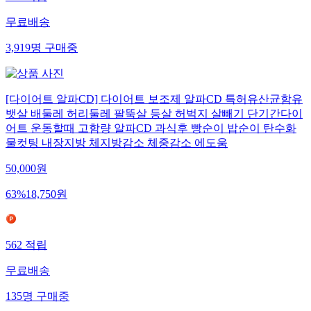
무료배송
3,919
명
구매중
[다이어트 알파CD] 다이어트 보조제 알파CD 특허유산균함유
뱃살 배둘레 허리둘레 팔뚝살 등살 허벅지 살빼기 단기간다이
어트 운동할때 고함량 알파CD 과식후 빵순이 밥순이 탄수화
물컷팅 내장지방 체지방감소 체중감소 에도움
50,000
원
63
%
18,750
원
562
적립
무료배송
135
명
구매중