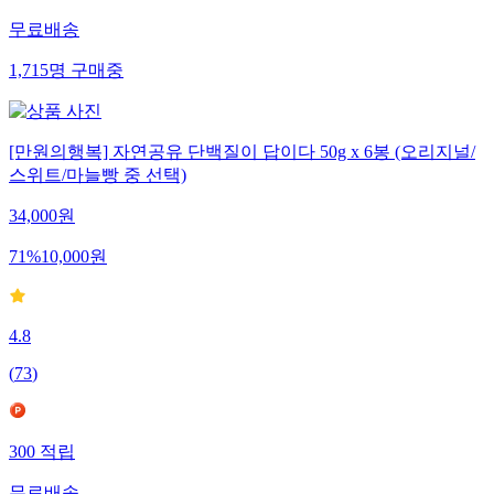
무료배송
1,715
명
구매중
[만원의행복] 자연공유 단백질이 답이다 50g x 6봉 (오리지널/
스위트/마늘빵 중 선택)
34,000
원
71
%
10,000
원
4.8
(
73
)
300
적립
무료배송