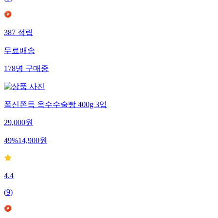
387
적립
무료배송
178
명
구매중
폭신쫀득 옥수수술빵 400g 3입
29,000
원
49
%
14,900
원
4.4
(
9
)