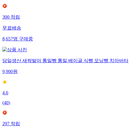
300
적립
무료배송
8,657
명
구매중
당일생산 새싹발아 통밀빵 통밀 베이글 식빵 모닝빵 치아바타
9,900
원
4.6
(
40
)
297
적립