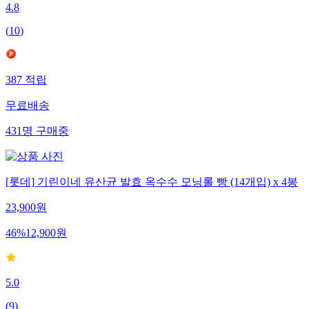
4.8
(
10
)
387
적립
무료배송
431
명
구매중
[롯데] 기린이네 유산균 발효 옥수수 모닝롤 빵 (14개입) x 4봉
23,900
원
46
%
12,900
원
5.0
(
9
)