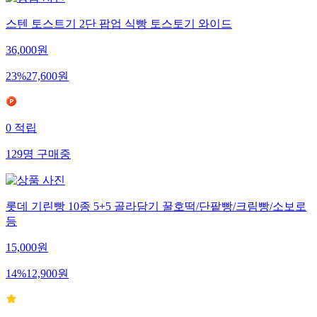
스텐 토스트기 2단 팝업 식빵 토스토기 와이드
36,000
원
23
%
27,600
원
0
적립
129
명
구매중
롯데 기린빵 10종 5+5 골라담기 꿀호떡/단팥빵/크림빵/소보로
등
15,000
원
14
%
12,900
원