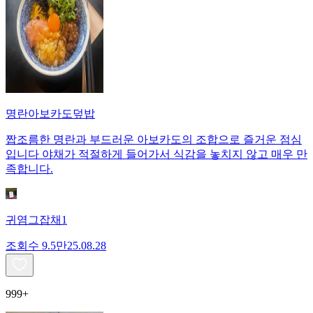
명란아보카도덮밥
짭조름한 명란과 부드러운 아보카도의 조합으로 즐거운 점심
입니다 야채가 적절하게 들어가서 식감을 놓치지 않고 매우 만
족합니다.
귀염그잡채1
조회수
9.5만
25.08.28
999+