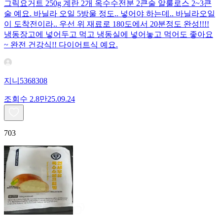
그릭요거트 250g 계란 2개 옥수수전분 2큰술 알룰로스 2~3큰
술 예요. 바닐라 오일 5방울 정도.. 넣어야 하는데.. 바닐라오일
이 도착전이라.. 우선 위 재료로 180도에서 20분정도 완성!!!!
냉동장고에 넣어두고 먹고 냉동실에 넣어놓고 먹어도 좋아요
~ 완전 건강식!! 다이어트식 예요.
지니5368308
조회수
2.8만
25.09.24
703