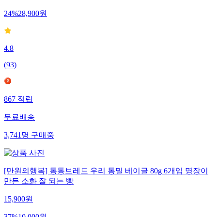
24
%
28,900
원
4.8
(
93
)
867
적립
무료배송
3,741
명
구매중
[만원의행복] 통통브레드 우리 통밀 베이글 80g 6개입 명장이
만든 소화 잘 되는 빵
15,900
원
37
%
10,000
원