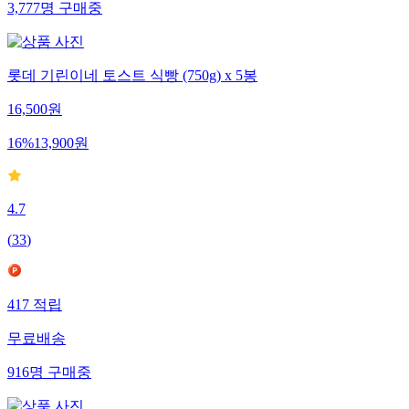
3,777
명
구매중
롯데 기린이네 토스트 식빵 (750g) x 5봉
16,500
원
16
%
13,900
원
4.7
(
33
)
417
적립
무료배송
916
명
구매중