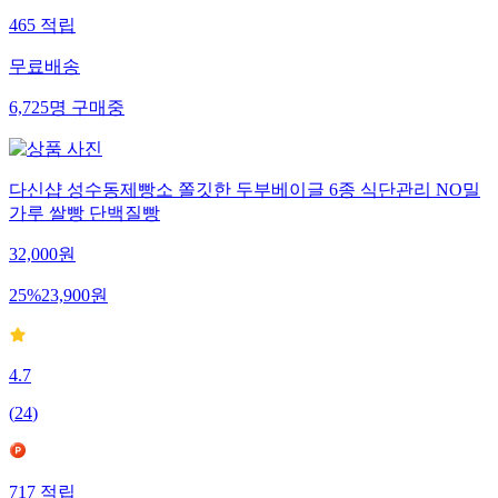
465
적립
무료배송
6,725
명
구매중
다신샵 성수동제빵소 쫄깃한 두부베이글 6종 식단관리 NO밀
가루 쌀빵 단백질빵
32,000
원
25
%
23,900
원
4.7
(
24
)
717
적립