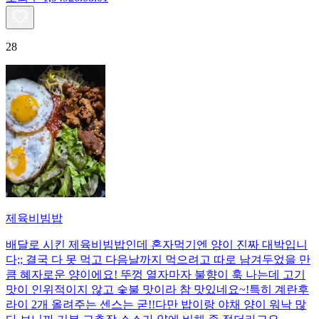
28
제육비빔밥
배달로 시킨 제육비빔밥인데 혼자먹기엔 양이 진짜 대박입니
다;; 결국 다 못 먹고 다음날까지 먹으려고 따로 남겨두었을 만
큼 혜자로운 양이에요! 뚜껑 열자마자 불향이 훅 나는데 고기
맛이 인위적이지 않고 숯불 맛이라 참 맛있네요~!특히 계란후
라이 2개 올려주는 센스는 굳!! ​다만 밥이랑 야채 양이 워낙 많