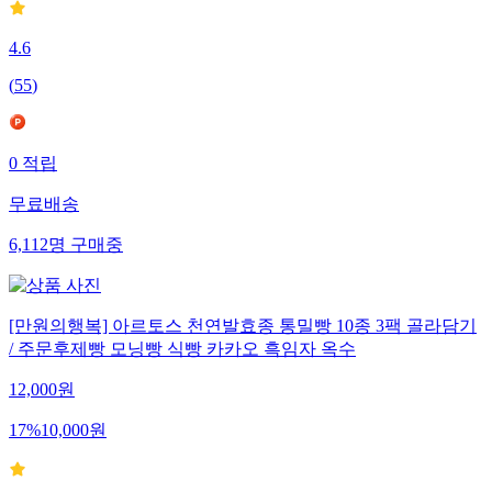
4.6
(
55
)
0
적립
무료배송
6,112
명
구매중
[만원의행복] 아르토스 천연발효종 통밀빵 10종 3팩 골라담기
/ 주문후제빵 모닝빵 식빵 카카오 흑임자 옥수
12,000
원
17
%
10,000
원