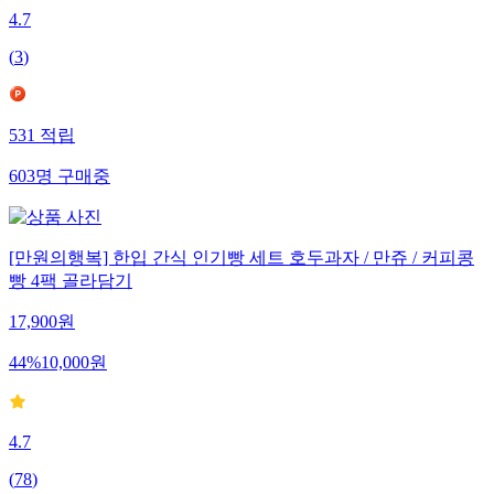
4.7
(
3
)
531
적립
603
명
구매중
[만원의행복] 한입 간식 인기빵 세트 호두과자 / 만쥬 / 커피콩
빵 4팩 골라담기
17,900
원
44
%
10,000
원
4.7
(
78
)