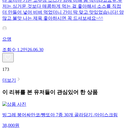
다 보니까 기본 고추장 소스가 양에 비해 좀 적더라고요ㅠ.ㅠ
저는 싱거운 것보다 매콤하게 먹는 걸 좋아해서 소스를 직접
더 만들어 넣어 비벼 먹었더니 간이 딱 맞고 맛있었습니다! 양
많고 불맛 나는 제육 좋아하시면 꼭 드셔보세요~^^
으앵
조회수
1.2만
26.06.30
173
더보기
이 리뷰를 본 유저들이 관심있어 한 상품
빙그레 붕어싸만코/빵또아 7종 30개 골라담기 /아이스크림
38,000
원