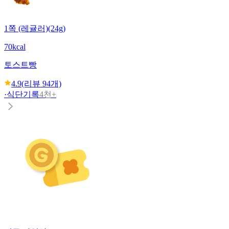
1쪽 (레귤러)(24g)
70kcal
토스트빵
4.9
(리뷰
94
개)
·
식단기록
4천+