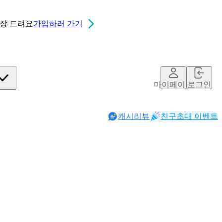
0장
드려요
가입하러 가기
마이페이지
로그인
캐시리뷰
친구초대 이벤트