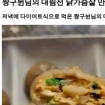
짱구뉜님의 대림선 닭가슴살 만
저녁에 다이어트식으로 먹은 짱구뉜님의 