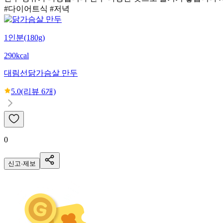
#다이어트식 #저녁
1인분(180g)
290kcal
대림선
닭가슴살 만두
5.0
(리뷰
6
개)
0
신고·제보