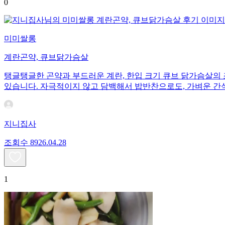
0
미미쌀롱
계란곤약, 큐브닭가슴살
탱글탱글한 곤약과 부드러운 계란, 한입 크기 큐브 닭가슴살의 
있습니다. 자극적이지 않고 담백해서 밥반찬으로도, 가벼운 간
지니집사
조회수
89
26.04.28
1