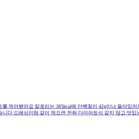
 먹어봤어요 칼로리는 385kcal에 단백질이 42g이나 들어있어
습니다 드레싱이랑 같이 먹으면 전혀 다이어트식 같지 않고 맛있