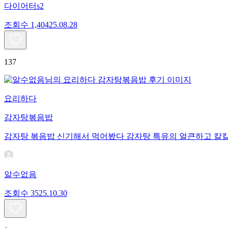
다이어터s2
조회수
1,404
25.08.28
137
요리하다
감자탕볶음밥
감자탕 볶음밥 신기해서 먹어봤다 감자탕 특유의 얼큰하고 칼칼
알수없음
조회수
35
25.10.30