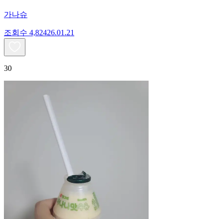
가나슈
조회수
4,824
26.01.21
30