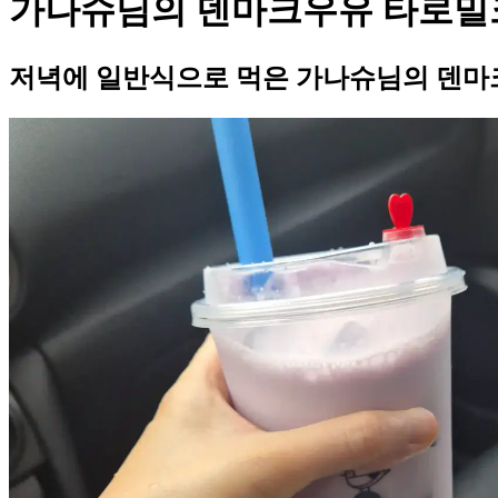
가나슈님의 덴마크우유 타로밀
저녁에 일반식으로 먹은 가나슈님의 덴마