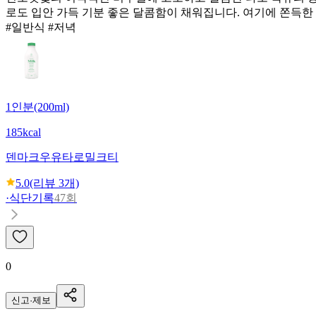
로도 입안 가득 기분 좋은 달콤함이 채워집니다. 여기에 쫀득한
#일반식 #저녁
1인분(200ml)
185kcal
덴마크우유
타로밀크티
5.0
(리뷰
3
개)
·
식단기록
47회
0
신고·제보