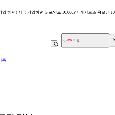
가입 혜택!
지금 가입하면
G 포인트 10,000P + 캐시로또 응모권 1
7
김치
기록