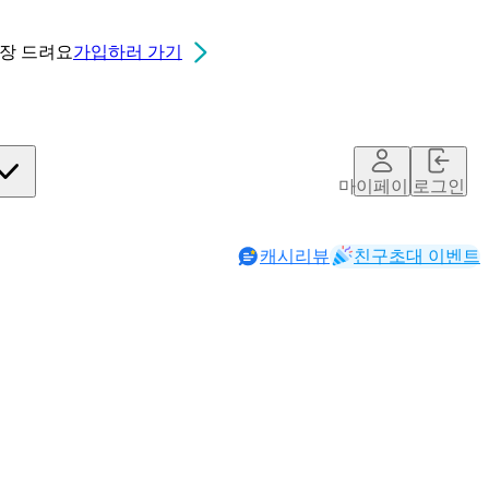
0장
드려요
가입하러 가기
마이페이지
로그인
캐시리뷰
친구초대 이벤트