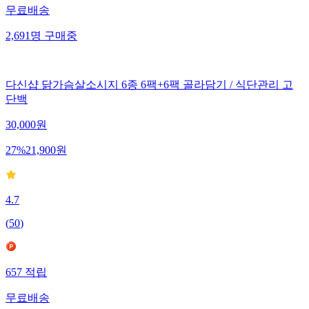
무료배송
2,691
명
구매중
다신샵 닭가슴살소시지 6종 6팩+6팩 골라담기 / 식단관리 고
단백
30,000
원
27
%
21,900
원
4.7
(
50
)
657
적립
무료배송