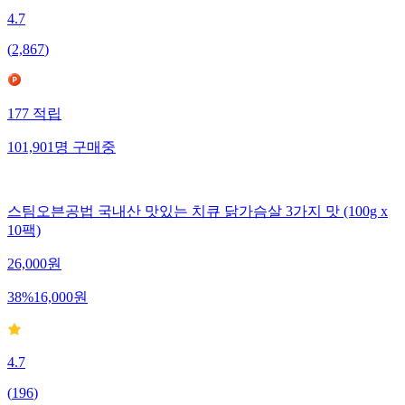
4.7
(
2,867
)
177
적립
101,901
명
구매중
스팀오븐공법 국내산 맛있는 치큐 닭가슴살 3가지 맛 (100g x
10팩)
26,000
원
38
%
16,000
원
4.7
(
196
)