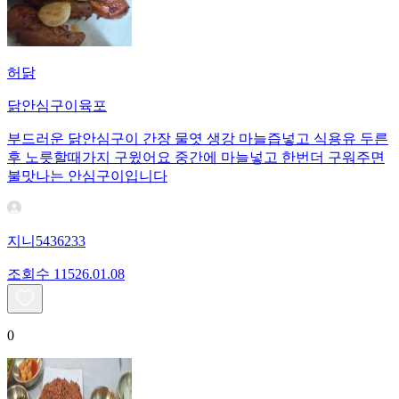
허닭
닭안심구이육포
부드러운 닭안심구이 간장 물엿 생강 마늘즙넣고 식용유 두른
후 노릇할때가지 구윘어요 중간에 마늘넣고 한번더 구워주면
불맛나는 안심구이입니다
지니5436233
조회수
115
26.01.08
0