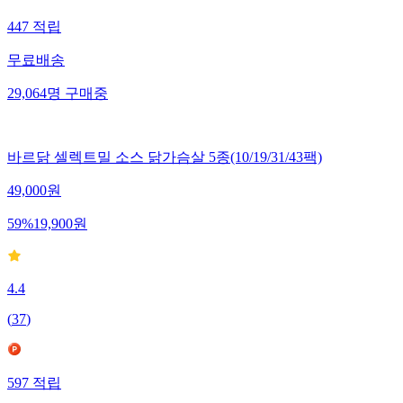
447
적립
무료배송
29,064
명
구매중
바르닭 셀렉트밀 소스 닭가슴살 5종(10/19/31/43팩)
49,000
원
59
%
19,900
원
4.4
(
37
)
597
적립