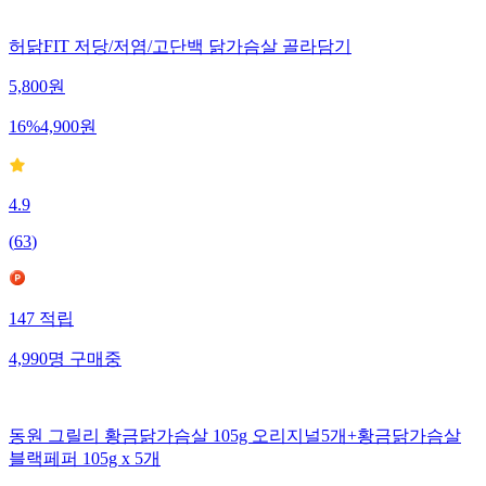
허닭FIT 저당/저염/고단백 닭가슴살 골라담기
5,800
원
16
%
4,900
원
4.9
(
63
)
147
적립
4,990
명
구매중
동원 그릴리 황금닭가슴살 105g 오리지널5개+황금닭가슴살
블랙페퍼 105g x 5개