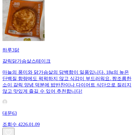
하루3닭
갈릭닭가슴살스테이크
마늘의 풍미와 닭가슴살의 담백함이 일품입니다. 18g의 높은
단백질 함량에도 퍽퍽하지 않고 식감이 부드러워요. 짭조름한
소이 갈릭 양념 덕분에 밥반찬이나 다이어트 식단으로 질리지
않고 맛있게 즐길 수 있어 추천합니다!
대문63
조회수
42
26.01.09