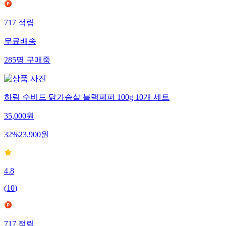
717
적립
무료배송
285
명
구매중
하림 수비드 닭가슴살 블랙페퍼 100g 10개 세트
35,000
원
32
%
23,900
원
4.8
(
10
)