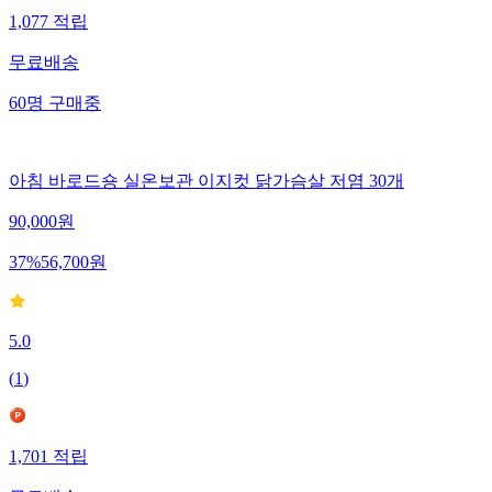
1,077
적립
무료배송
60
명
구매중
아침 바로드숑 실온보관 이지컷 닭가슴살 저염 30개
90,000
원
37
%
56,700
원
5.0
(
1
)
1,701
적립