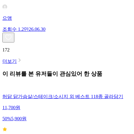
으앵
조회수
1.2만
26.06.30
172
더보기
이 리뷰를 본 유저들이 관심있어 한 상품
허닭 닭가슴살/스테이크/소시지 외 베스트 118종 골라담기
11,700
원
50
%
5,900
원