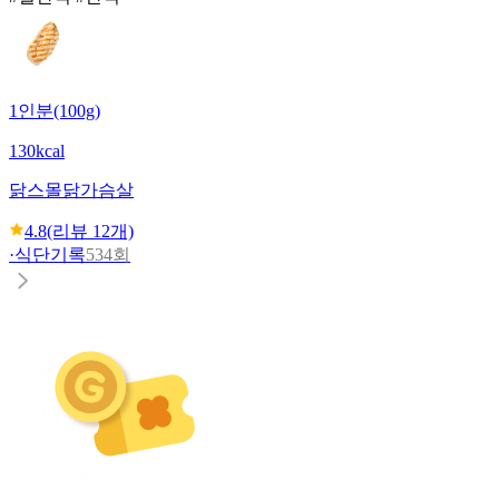
1인분(100g)
130kcal
닭스몰
닭가슴살
4.8
(리뷰
12
개)
·
식단기록
534회