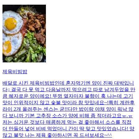
제육비빔밥
배달로 시킨 제육비빔밥인데 혼자먹기엔 양이 진짜 대박입니
다;; 결국 다 못 먹고 다음날까지 먹으려고 따로 남겨두었을 만
큼 혜자로운 양이에요! 뚜껑 열자마자 불향이 훅 나는데 고기
맛이 인위적이지 않고 숯불 맛이라 참 맛있네요~!특히 계란후
라이 2개 올려주는 센스는 굳!! ​다만 밥이랑 야채 양이 워낙 많
다 보니까 기본 고추장 소스가 양에 비해 좀 적더라고요ㅠ.ㅠ
저는 싱거운 것보다 매콤하게 먹는 걸 좋아해서 소스를 직접
더 만들어 넣어 비벼 먹었더니 간이 딱 맞고 맛있었습니다! 양
많고 불맛 나는 제육 좋아하시면 꼭 드셔보세요~^^