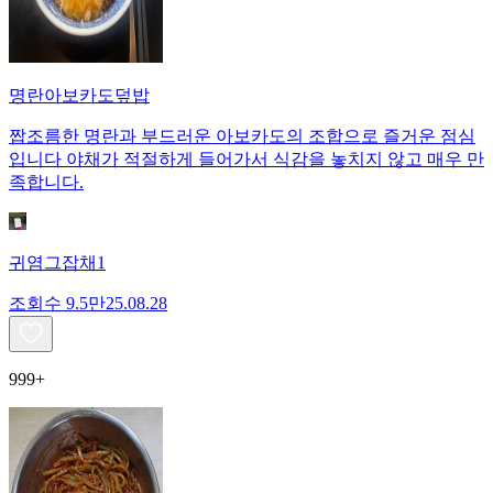
명란아보카도덮밥
짭조름한 명란과 부드러운 아보카도의 조합으로 즐거운 점심
입니다 야채가 적절하게 들어가서 식감을 놓치지 않고 매우 만
족합니다.
귀염그잡채1
조회수
9.5만
25.08.28
999+