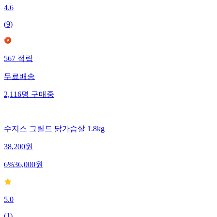
4.6
(
9
)
567
적립
무료배송
2,116
명
구매중
수지스 그릴드 닭가슴살 1.8kg
38,200
원
6
%
36,000
원
5.0