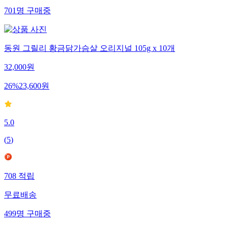
701
명
구매중
동원 그릴리 황금닭가슴살 오리지널 105g x 10개
32,000
원
26
%
23,600
원
5.0
(
5
)
708
적립
무료배송
499
명
구매중