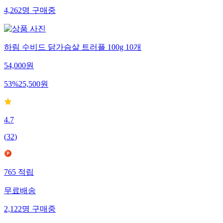
4,262
명
구매중
하림 수비드 닭가슴살 트러플 100g 10개
54,000
원
53
%
25,500
원
4.7
(
32
)
765
적립
무료배송
2,122
명
구매중