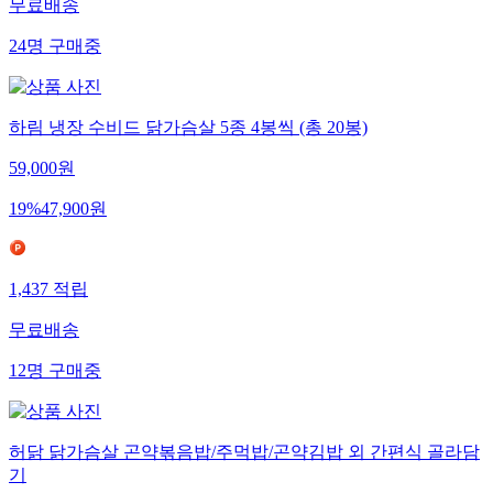
무료배송
24
명
구매중
하림 냉장 수비드 닭가슴살 5종 4봉씩 (총 20봉)
59,000
원
19
%
47,900
원
1,437
적립
무료배송
12
명
구매중
허닭 닭가슴살 곤약볶음밥/주먹밥/곤약김밥 외 간편식 골라담
기