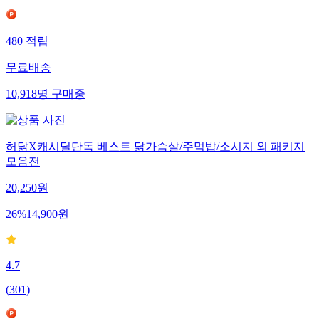
480
적립
무료배송
10,918
명
구매중
허닭X캐시딜단독 베스트 닭가슴살/주먹밥/소시지 외 패키지
모음전
20,250
원
26
%
14,900
원
4.7
(
301
)