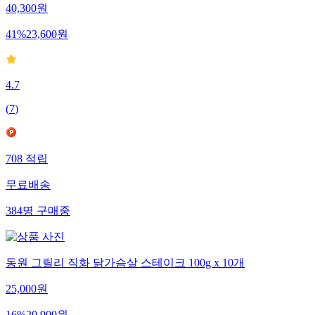
40,300
원
41
%
23,600
원
4.7
(
7
)
708
적립
무료배송
384
명
구매중
동원 그릴리 직화 닭가슴살 스테이크 100g x 10개
25,000
원