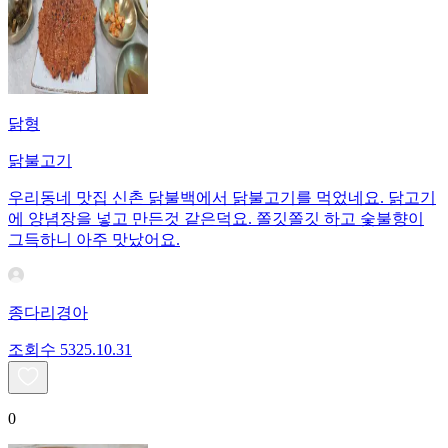
닭형
닭불고기
우리동네 맛집 신촌 닭불백에서 닭불고기를 먹었네요. 닭고기
에 양념장을 넣고 만든것 같은덕요. 쫄깃쫄깃 하고 숯불향이
그득하니 아주 맛났어요.
종다리경아
조회수
53
25.10.31
0