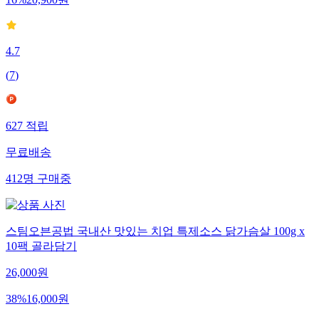
16
%
20,900
원
4.7
(
7
)
627
적립
무료배송
412
명
구매중
스팀오븐공법 국내산 맛있는 치업 특제소스 닭가슴살 100g x
10팩 골라담기
26,000
원
38
%
16,000
원