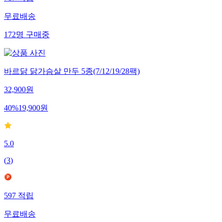
717
적립
무료배송
172
명
구매중
바르닭 닭가슴살 만두 5종(7/12/19/28팩)
32,900
원
40
%
19,900
원
5.0
(
3
)
597
적립
무료배송