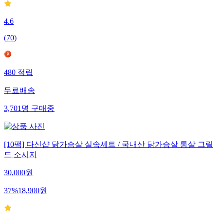
4.6
(
70
)
480
적립
무료배송
3,701
명
구매중
[10팩] 다신샵 닭가슴살 실속세트 / 국내산 닭가슴살 통살 그릴
드 소시지
30,000
원
37
%
18,900
원