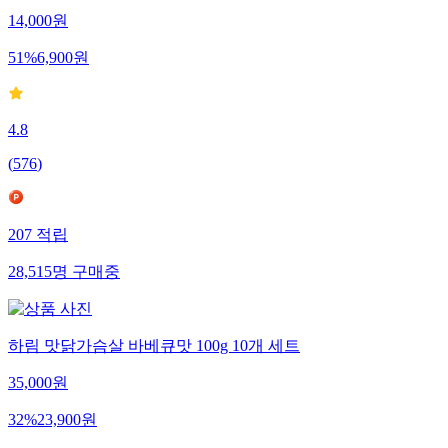
14,000
원
51
%
6,900
원
4.8
(
576
)
207
적립
28,515
명
구매중
하림 맛닭가슴살 바베큐맛 100g 10개 세트
35,000
원
32
%
23,900
원