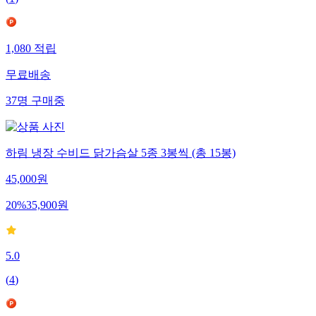
(
1
)
1,080
적립
무료배송
37
명
구매중
하림 냉장 수비드 닭가슴살 5종 3봉씩 (총 15봉)
45,000
원
20
%
35,900
원
5.0
(
4
)