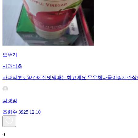
오뚜기
사과식초
사과식초로약간에신맛낼때는최고예요 무우채나물이랑계란삶
김경임
조회수
39
25.12.10
0