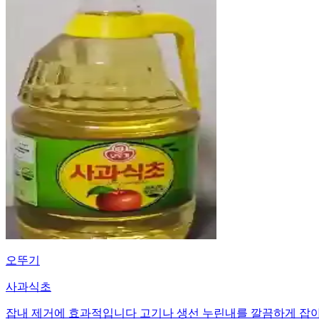
오뚜기
사과식초
잡내 제거에 효과적입니다 고기나 생선 누린내를 깔끔하게 잡