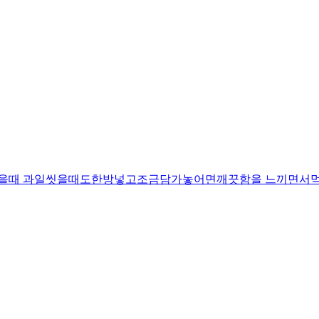
을때 과일씻을때도한방넣고조금담가놓어면깨끗함을 느끼면서