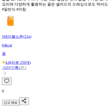
요리에 다양하게 활용하는 꿀은 샐러드의 드레싱으로도 먹어도
#일반식 #아침
1테이블스푼(21g)
64kcal
꿀
4.8
(리뷰
259
개)
·
식단기록
4천+
0
신고·제보