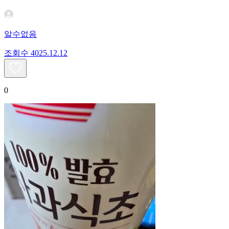
알수없음
조회수
40
25.12.12
0