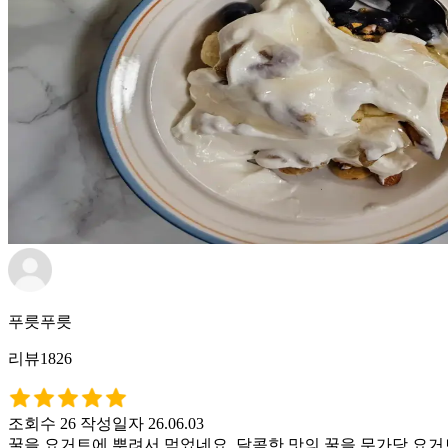
푸릇푸릇
리뷰1826
조회수 26
작성일자 26.06.03
꿀을 요거트에 뿌려서 먹었네요. 달콤한 맛의 꿀을 무가당 요거