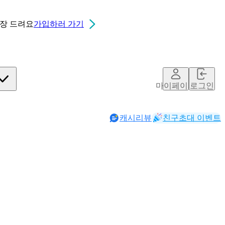
0장
드려요
가입하러 가기
마이페이지
로그인
캐시리뷰
친구초대 이벤트