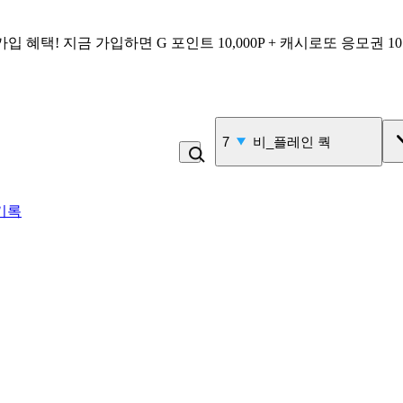
가입 혜택!
지금 가입하면
G 포인트 10,000P + 캐시로또 응모권 1
7
비_플레인 쿽
기록