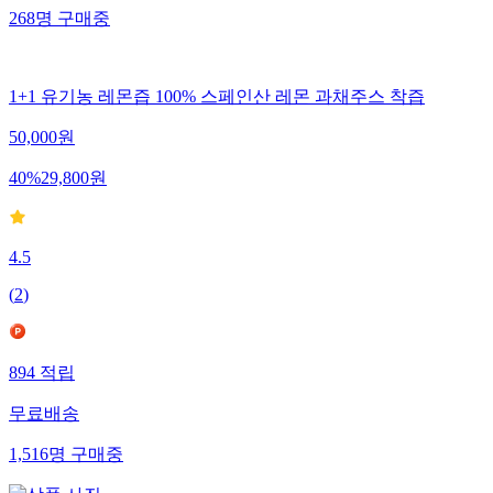
268
명
구매중
1+1 유기농 레몬즙 100% 스페인산 레몬 과채주스 착즙
50,000
원
40
%
29,800
원
4.5
(
2
)
894
적립
무료배송
1,516
명
구매중