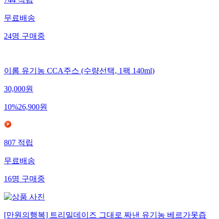
무료배송
24
명
구매중
이롬 유기농 CCA주스 (수량선택, 1팩 140ml)
30,000
원
10
%
26,900
원
807
적립
무료배송
16
명
구매중
[만원의행복] 트리밀데이즈 그대로 짜낸 유기농 베르가못즙