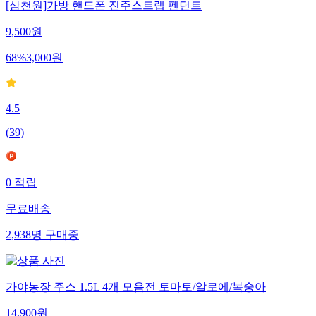
[삼천원]가방 핸드폰 진주스트랩 펜던트
9,500
원
68
%
3,000
원
4.5
(
39
)
0
적립
무료배송
2,938
명
구매중
가야농장 주스 1.5L 4개 모음전 토마토/알로에/복숭아