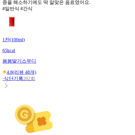
증을 해소하기에도 딱 알맞은 음료였어요.
#일반식 #간식
1잔(100ml)
65kcal
봄봄
딸기스무디
4.8
(리뷰
48
개)
·
식단기록
202회