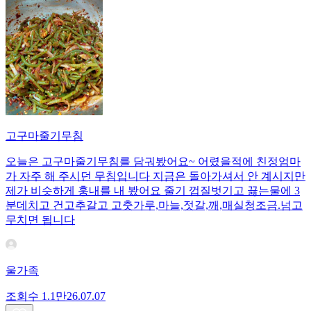
고구마줄기무침
오늘은 고구마줄기무침를 담궈봤어요~ 어렸을적에 친정엄마
가 자주 해 주시던 무침입니다 지금은 돌아가셔서 안 계시지만
제가 비슷하게 훙내를 내 봤어요 줄기 껍질벗기고 끓는물에 3
분데치고 건고추갈고 고춧가루,마늘,젓갈,깨,매실청조금.넘고
무치면 됩니다
울가족
조회수
1.1만
26.07.07