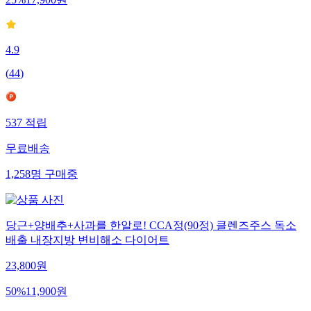
25
%
17,900
원
4.9
(
44
)
537
적립
무료배송
1,258
명
구매중
당근+양배추+사과를 한알로! CCA정(90정) 클렌즈주스 독소
배출 내장지방 변비해소 다이어트
23,800
원
50
%
11,900
원