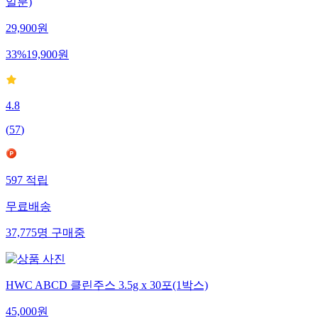
일분)
29,900
원
33
%
19,900
원
4.8
(
57
)
597
적립
무료배송
37,775
명
구매중
HWC ABCD 클린주스 3.5g x 30포(1박스)
45,000
원