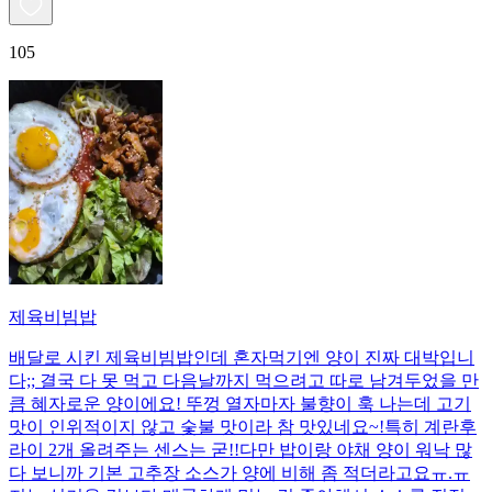
105
제육비빔밥
배달로 시킨 제육비빔밥인데 혼자먹기엔 양이 진짜 대박입니
다;; 결국 다 못 먹고 다음날까지 먹으려고 따로 남겨두었을 만
큼 혜자로운 양이에요! 뚜껑 열자마자 불향이 훅 나는데 고기
맛이 인위적이지 않고 숯불 맛이라 참 맛있네요~!특히 계란후
라이 2개 올려주는 센스는 굳!! ​다만 밥이랑 야채 양이 워낙 많
다 보니까 기본 고추장 소스가 양에 비해 좀 적더라고요ㅠ.ㅠ