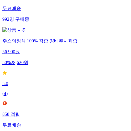
무료배송
992
명
구매중
주스의정석 100% 착즙 양배추사과즙
56,900
원
50
%
28,620
원
5.0
(
4
)
858
적립
무료배송