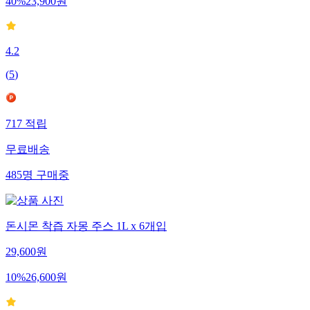
40
%
23,900
원
4.2
(
5
)
717
적립
무료배송
485
명
구매중
돈시몬 착즙 자몽 주스 1L x 6개입
29,600
원
10
%
26,600
원