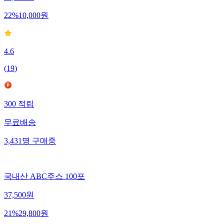
22
%
10,000
원
4.6
(
19
)
300
적립
무료배송
3,431
명
구매중
국내산 ABC주스 100포
37,500
원
21
%
29,800
원