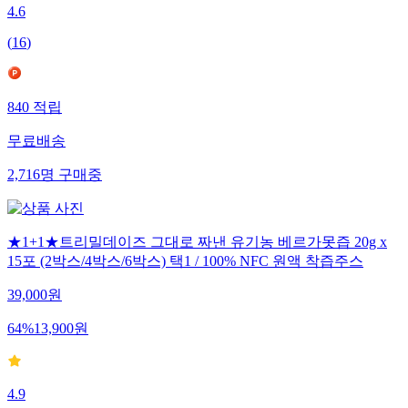
4.6
(
16
)
840
적립
무료배송
2,716
명
구매중
★1+1★트리밀데이즈 그대로 짜낸 유기농 베르가못즙 20g x
15포 (2박스/4박스/6박스) 택1 / 100% NFC 원액 착즙주스
39,000
원
64
%
13,900
원
4.9