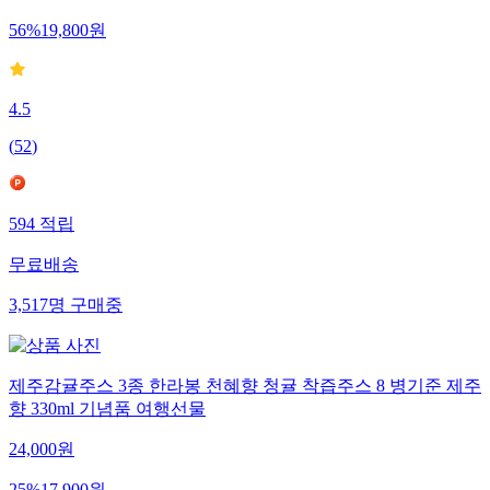
56
%
19,800
원
4.5
(
52
)
594
적립
무료배송
3,517
명
구매중
제주감귤주스 3종 한라봉 천혜향 청귤 착즙주스 8 병기준 제주
향 330ml 기념품 여행선물
24,000
원