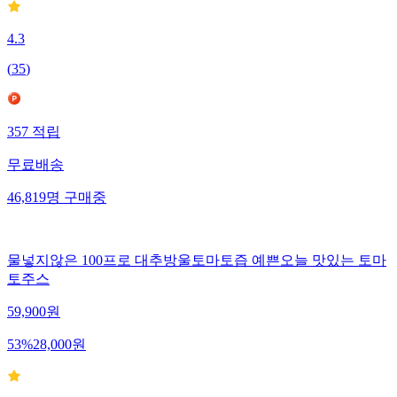
4.3
(
35
)
357
적립
무료배송
46,819
명
구매중
물넣지않은 100프로 대추방울토마토즙 예쁜오늘 맛있는 토마
토주스
59,900
원
53
%
28,000
원