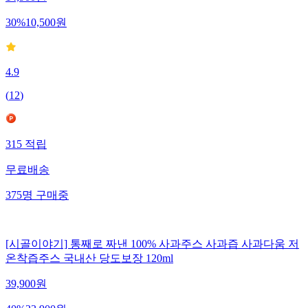
14,900
원
30
%
10,500
원
4.9
(
12
)
315
적립
무료배송
375
명
구매중
[시골이야기] 통째로 짜낸 100% 사과주스 사과즙 사과다움 저
온착즙주스 국내산 당도보장 120ml
39,900
원