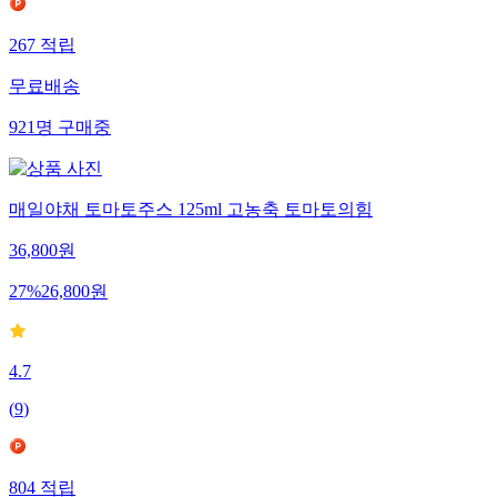
267
적립
무료배송
921
명
구매중
매일야채 토마토주스 125ml 고농축 토마토의힘
36,800
원
27
%
26,800
원
4.7
(
9
)
804
적립