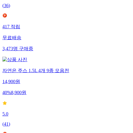
(
36
)
417
적립
무료배송
3,473
명
구매중
자연은 주스 1.5L 4개 9종 모음전
14,900
원
40
%
8,900
원
5.0
(
41
)