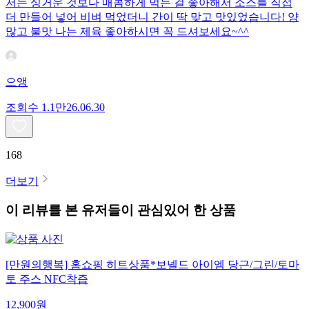
저는 싱거운 것보다 매콤하게 먹는 걸 좋아해서 소스를 직접
더 만들어 넣어 비벼 먹었더니 간이 딱 맞고 맛있었습니다! 양
많고 불맛 나는 제육 좋아하시면 꼭 드셔보세요~^^
으앵
조회수
1.1만
26.06.30
168
더보기
이 리뷰를 본 유저들이 관심있어 한 상품
[만원의행복] 홈쇼핑 히트상품*보넬드 아이엠 당근/그린/토마
토 주스 NFC착즙
12,900
원