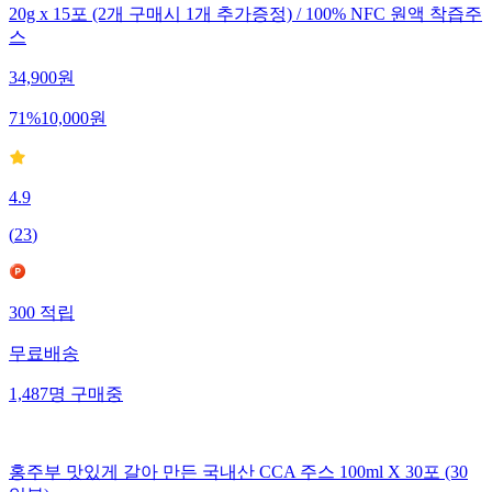
20g x 15포 (2개 구매시 1개 추가증정) / 100% NFC 원액 착즙주
스
34,900
원
71
%
10,000
원
4.9
(
23
)
300
적립
무료배송
1,487
명
구매중
홍주부 맛있게 갈아 만든 국내산 CCA 주스 100ml X 30포 (30