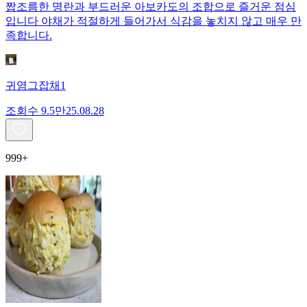
짭조름한 명란과 부드러운 아보카도의 조합으로 즐거운 점심
입니다 야채가 적절하게 들어가서 식감을 놓치지 않고 매우 만
족합니다.
귀염그잡채1
조회수
9.5만
25.08.28
999+