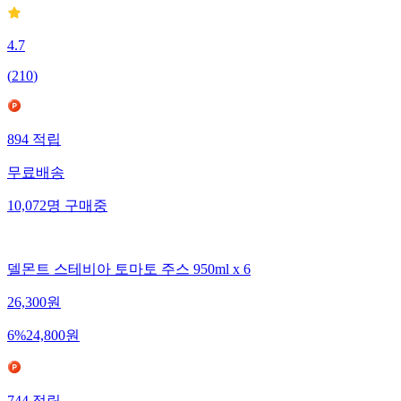
4.7
(
210
)
894
적립
무료배송
10,072
명
구매중
델몬트 스테비아 토마토 주스 950ml x 6
26,300
원
6
%
24,800
원
744
적립