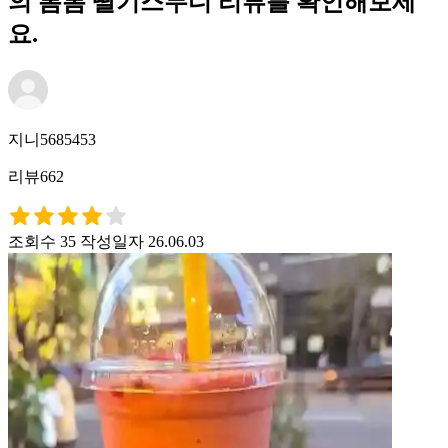
의 봄봄 딸기스무디 리뷰를 확인해보세
요.
지니5685453
리뷰662
조회수 35
작성일자 26.06.03