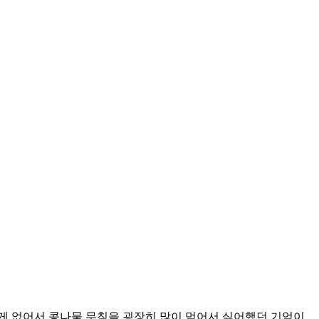
게 없어서 콩나물 무침을 굉장히 많이 먹어서 싫어했던 기억이