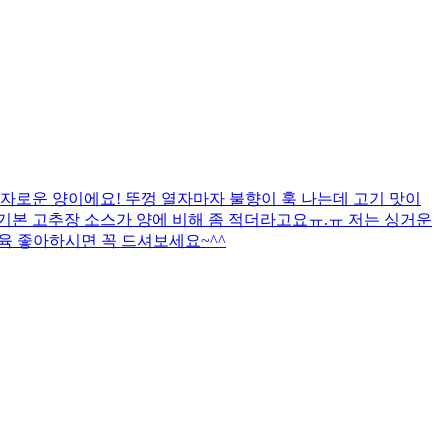
자로운 양이에요! 뚜껑 열자마자 불향이 훅 나는데 고기 맛이
까 기본 고추장 소스가 양에 비해 좀 적더라고요ㅠ.ㅠ 저는 싱거운
제육 좋아하시면 꼭 드셔보세요~^^