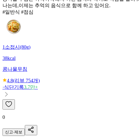
나는데,이제는 추억의 음식으로 함께 하고 있어요.
#일반식 #점심
1소접시(80g)
38kcal
콩나물무침
4.8
(리뷰
754
개)
·
식단기록
3.7만+
0
신고·제보