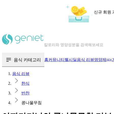
신규 회원 
칼로리와 영양성분을 검색해보세요
혈당 · 다이어트 음식 검색해보세요
음식 · 영양제 리뷰를 찾아보세요
음식 카테고리
홈
커뮤니티
헬시딜
음식 리뷰
영양제
NEW
음식 리뷰
한식
반찬
콩나물무침