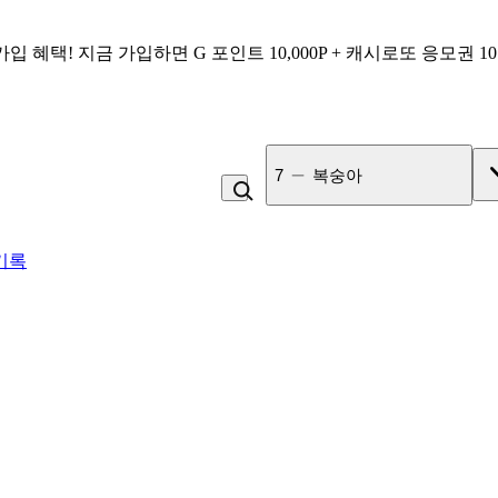
가입 혜택!
지금 가입하면
G 포인트 10,000P + 캐시로또 응모권 1
7
복숭아
기록