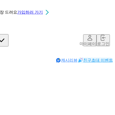
0장
드려요
가입하러 가기
마이페이지
로그인
캐시리뷰
친구초대 이벤트