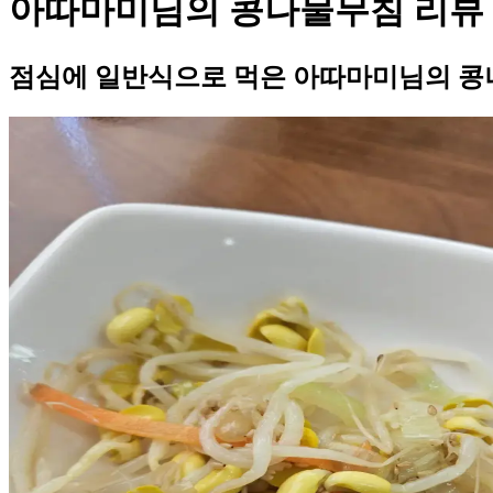
아따마미님의 콩나물무침 리뷰
점심에 일반식으로 먹은 아따마미님의 콩