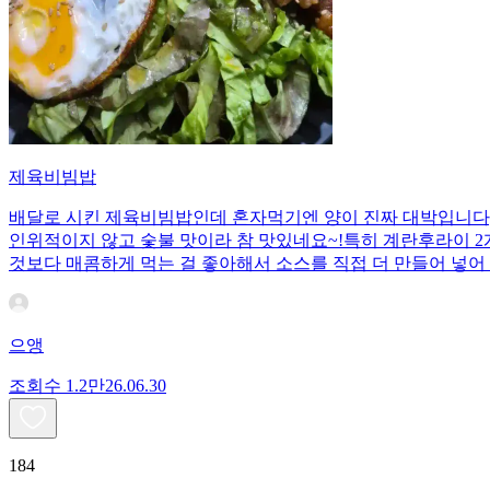
제육비빔밥
배달로 시킨 제육비빔밥인데 혼자먹기엔 양이 진짜 대박입니다;;
인위적이지 않고 숯불 맛이라 참 맛있네요~!특히 계란후라이 2개
것보다 매콤하게 먹는 걸 좋아해서 소스를 직접 더 만들어 넣어 
으앵
조회수
1.2만
26.06.30
184