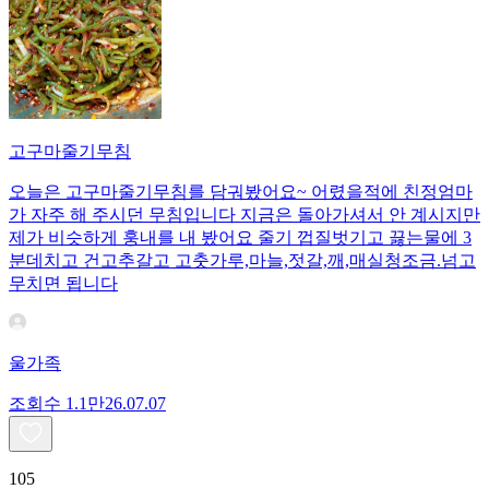
고구마줄기무침
오늘은 고구마줄기무침를 담궈봤어요~ 어렸을적에 친정엄마
가 자주 해 주시던 무침입니다 지금은 돌아가셔서 안 계시지만
제가 비슷하게 훙내를 내 봤어요 줄기 껍질벗기고 끓는물에 3
분데치고 건고추갈고 고춧가루,마늘,젓갈,깨,매실청조금.넘고
무치면 됩니다
울가족
조회수
1.1만
26.07.07
105