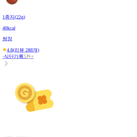
1종지(22g)
40kcal
쌈장
4.8
(리뷰
288
개)
·
식단기록
5천+