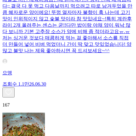
다;; 결국 다 못 먹고 다음날까지 먹으려고 따로 남겨두었을 만
큼 혜자로운 양이에요! 뚜껑 열자마자 불향이 훅 나는데 고기
맛이 인위적이지 않고 숯불 맛이라 참 맛있네요~!특히 계란후
라이 2개 올려주는 센스는 굳!! ​다만 밥이랑 야채 양이 워낙 많
다 보니까 기본 고추장 소스가 양에 비해 좀 적더라고요ㅠ.ㅠ
저는 싱거운 것보다 매콤하게 먹는 걸 좋아해서 소스를 직접
더 만들어 넣어 비벼 먹었더니 간이 딱 맞고 맛있었습니다! 양
많고 불맛 나는 제육 좋아하시면 꼭 드셔보세요~^^
으앵
조회수
1.1만
26.06.30
167