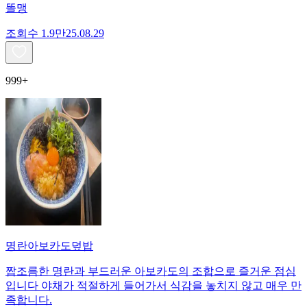
똘맹
조회수
1.9만
25.08.29
999+
명란아보카도덮밥
짭조름한 명란과 부드러운 아보카도의 조합으로 즐거운 점심
입니다 야채가 적절하게 들어가서 식감을 놓치지 않고 매우 만
족합니다.