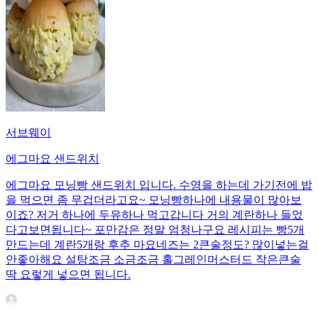
서브웨이
에그마요 샌드위치
에그마요 모닝빵 샌드위치 입니다. 수영을 하는데 가기전에 밥
을 먹으면 좀 무겁더라고요~ 모닝빵하나에 내용물이 많아보
이죠? 저거 하나에 두유하나 먹고갑니다 거의 계란하나 들었
다고보면됩니다~ 포만감은 정말 엄청나구요 레시피는 빵5개
만드는데 계란5개랑 후추 마요네즈는 2큰술정도? 많이넣는걸
안좋아해요 설탕조금 소금조금 홀그레인머스터드 작은큰술
딱 요렇게 넣으면 됩니다.