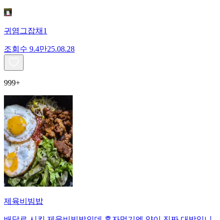
귀염그잡채1
조회수
9.4만
25.08.28
999+
제육비빔밥
배달로 시킨 제육비빔밥인데 혼자먹기엔 양이 진짜 대박입니