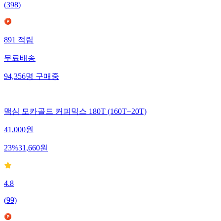
(
398
)
891
적립
무료배송
94,356
명
구매중
맥심 모카골드 커피믹스 180T (160T+20T)
41,000
원
23
%
31,660
원
4.8
(
99
)