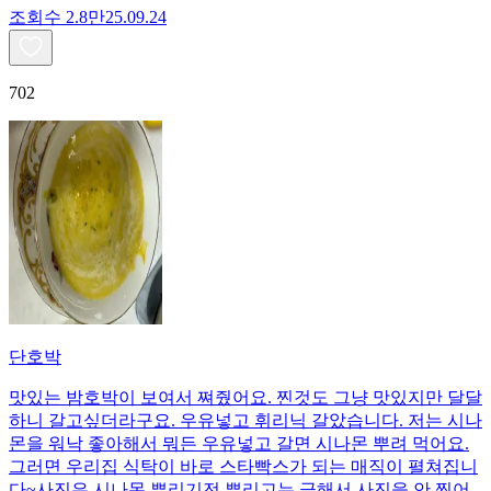
조회수
2.8만
25.09.24
702
단호박
맛있는 밤호박이 보여서 쪄줬어요. 찐것도 그냥 맛있지만 달달
하니 갈고싶더라구요. 우유넣고 휘리닉 갈았습니다. 저는 시나
몬을 워낙 좋아해서 뭐든 우유넣고 갈면 시나몬 뿌려 먹어요.
그러면 우리집 식탁이 바로 스타빡스가 되는 매직이 펼쳐집니
다~사진은 시나몬 뿌리기전.뿌리고는 급해서 사진을 안 찍어