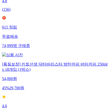
4.8
(
156
)
615
적립
무료배송
74,999
명
구매중
[품질보장] 키토선생 닥터바리스타 방탄커피 버터커피 250ml
x 18개입 (1박스)
54,000
원
45
%
29,700
원
4.6