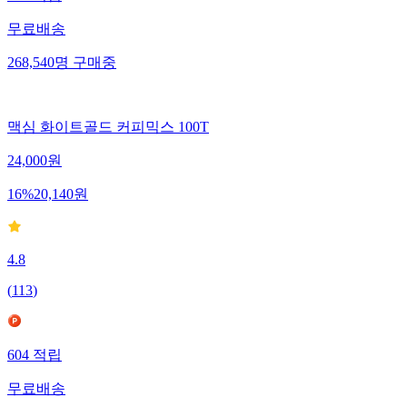
393
적립
무료배송
268,540
명
구매중
맥심 화이트골드 커피믹스 100T
24,000
원
16
%
20,140
원
4.8
(
113
)
604
적립
무료배송