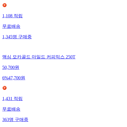
1,108
적립
무료배송
1,345
명
구매중
맥심 모카골드 마일드 커피믹스 250T
50,700
원
6
%
47,700
원
1,431
적립
무료배송
363
명
구매중