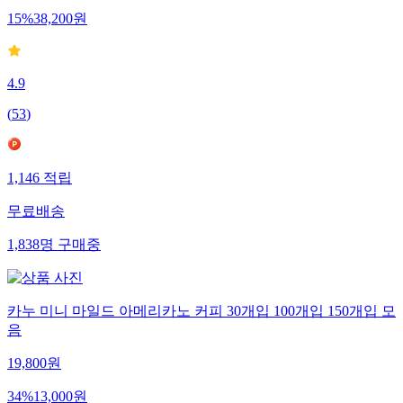
15
%
38,200
원
4.9
(
53
)
1,146
적립
무료배송
1,838
명
구매중
카누 미니 마일드 아메리카노 커피 30개입 100개입 150개입 모
음
19,800
원