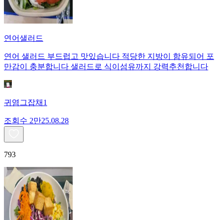
연어샐러드
연어 샐러드 부드럽고 맛있습니다 적당한 지방이 함유되어 포
만감이 충분합니다 샐러드로 식이섬유까지 강력추천합니다
귀염그잡채1
조회수
2만
25.08.28
793