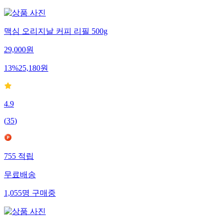
맥심 오리지날 커피 리필 500g
29,000
원
13
%
25,180
원
4.9
(
35
)
755
적립
무료배송
1,055
명
구매중