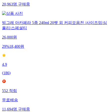
20,963
명
구매중
빙그레 아카페라 5종 240ml 20펫 외 커피모음전 /사이즈업/심
플리/스페셜티
26,000
원
29
%
18,400
원
4.9
(
186
)
552
적립
무료배송
11,694
명
구매중