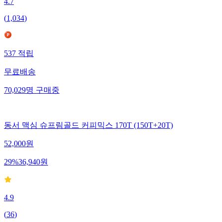
4.7
(
1,034
)
537
적립
무료배송
70,029
명
구매중
동서 맥심 슈프림골드 커피믹스 170T (150T+20T)
52,000
원
29
%
36,940
원
4.9
(
36
)