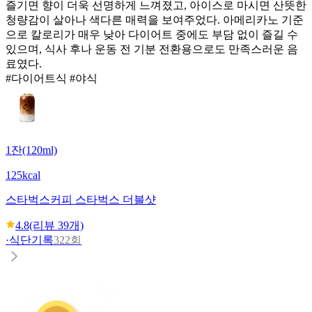
즐기면 향이 더욱 선명하게 느껴졌고, 아이스로 마시면 산뜻한
청량감이 살아나 색다른 매력을 보여주었다. 아메리카노 기준
으로 칼로리가 매우 낮아 다이어트 중에도 부담 없이 즐길 수
있으며, 식사 후나 운동 전 기분 전환용으로도 만족스러운 음
료였다.
#다이어트식 #야식
1잔(120ml)
125kcal
스타벅스
커피 스타벅스 더블샷
4.8
(리뷰
39
개)
·
식단기록
322회