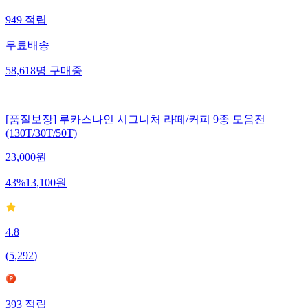
949
적립
무료배송
58,618
명
구매중
[품질보장] 루카스나인 시그니처 라떼/커피 9종 모음전
(130T/30T/50T)
23,000
원
43
%
13,100
원
4.8
(
5,292
)