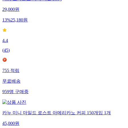
맥심 모카골드 커피 리필 500g
29,000
원
13
%
25,180
원
4.4
(
45
)
755
적립
무료배송
959
명
구매중
카누 미니 마일드 로스트 아메리카노 커피 150개입 1개
45,000
원