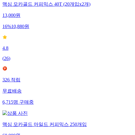
맥심 모카골드 커피믹스 40T (20개입x2개)
13,000
원
16
%
10,880
원
4.8
(
26
)
326
적립
무료배송
6,715
명
구매중
맥심 모카골드 마일드 커피믹스 250개입