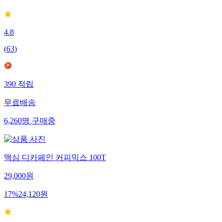
34
%
13,000
원
4.8
(
63
)
390
적립
무료배송
6,260
명
구매중
맥심 디카페인 커피믹스 100T
29,000
원
17
%
24,120
원