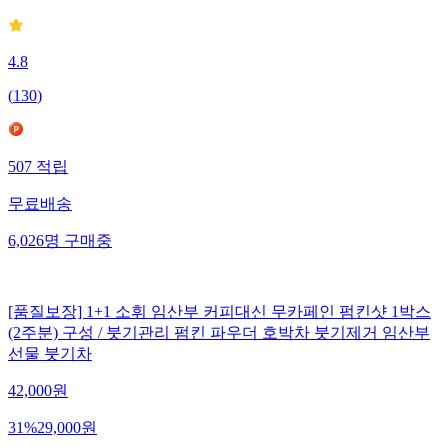
4.8
(
130
)
507
적립
무료배송
6,026
명
구매중
[품질보장] 1+1 소휘 임산부 커피대신 무카페인 펌킨샷 1박스
(2주분) 구성 / 붓기관리 펌킨 파우더 호박차 붓기제거 임산부
선물 붓기차
42,000
원
31
%
29,000
원