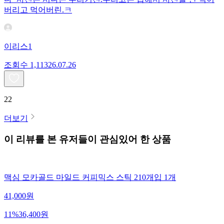
버리고 먹어버린.ㅋ
이리스1
조회수
1,113
26.07.26
22
더보기
이 리뷰를 본 유저들이 관심있어 한 상품
맥심 모카골드 마일드 커피믹스 스틱 210개입 1개
41,000
원
11
%
36,400
원