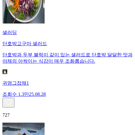
샐러딩
단호박고구마 샐러드
단호박과 두부 블럭이 같이 있는 샐러드로 단호박 달달한 맛과
야채의 아싹이는 식감이 매우 조화롭습니다.
귀염그잡채1
조회수
1.3만
25.08.28
727