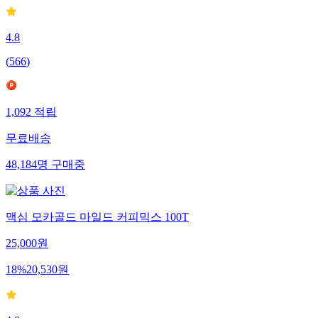
4.8
(
566
)
1,092
적립
무료배송
48,184
명
구매중
맥심 모카골드 마일드 커피믹스 100T
25,000
원
18
%
20,530
원