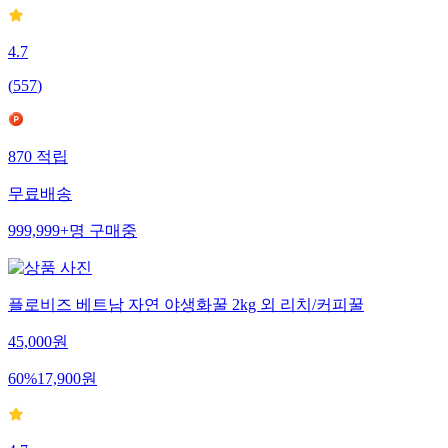
4.7
(
557
)
870
적립
무료배송
999,999+
명
구매중
플로비즈 베트남 자연 야생화꿀 2kg 외 리치/커피꿀
45,000
원
60
%
17,900
원