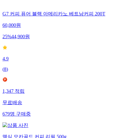
G7 커피 퓨어 블랙 아메리카노 베트남커피 200T
60,000
원
25
%
44,900
원
4.9
(
8
)
1,347
적립
무료배송
679
명
구매중