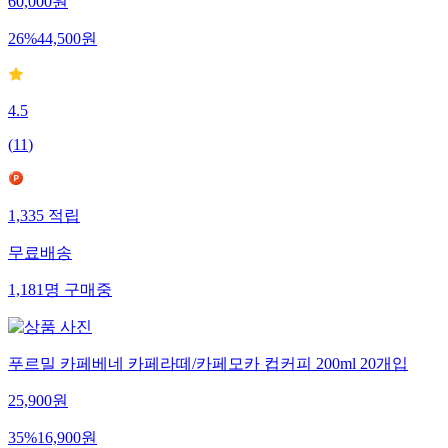
60,000
원
26
%
44,500
원
4.5
(
11
)
1,335
적립
무료배송
1,181
명
구매중
푸르밀 카페베네 카페라떼/카페모카 컵커피 200ml 20개입
25,900
원
35
%
16,900
원